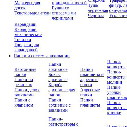
Стержни
Трафаре
Маркеры для
принадлежностей
Тушь
фигур, л
досок
Ручки со
чертежная
окружно
Текстовыделители
стираемыми
Чернила
Угольни
чернилами
Карандаши
Карандаши
механические
Точилки
Грифели для
карандашей
Папки и системы архивации
Папки-
Папки
конверты
Картонные
архивные
Папки
Папки-
папки
Боксы
планшеты и
конверты 
Папки на
архивные
адресные
молнии
резинках
Короба
папки
Папки-
Папки дело с
архивные для
Адресные
уголки
завязками
папок
папки
пластико
Папки с
Папки
Папки
Папки-
клапаном
архивные с
планшеты
конверты 
завязками
кнопке
Папки-
регистраторы с
Подвесна