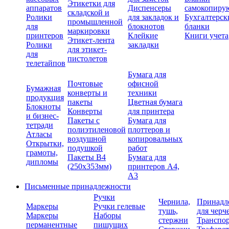
Этикетки для
аппаратов
Диспенсеры
самокопиру
складской и
Ролики
для закладок и
Бухгалтерск
промышленной
для
блокнотов
бланки
маркировки
принтеров
Клейкие
Книги учета
Этикет-лента
Ролики
закладки
для этикет-
для
пистолетов
телетайпов
Бумага для
Почтовые
офисной
Бумажная
конверты и
техники
продукция
пакеты
Цветная бумага
Блокноты
Конверты
для принтера
и бизнес-
Пакеты с
Бумага для
тетради
полиэтиленовой
плоттеров и
Атласы
воздушной
копировальных
Открытки,
подушкой
работ
грамоты,
Пакеты В4
Бумага для
дипломы
(250х353мм)
принтеров А4,
А3
Письменные принадлежности
Ручки
Чернила,
Принадл
Маркеры
Ручки гелевые
тушь,
для черч
Маркеры
Наборы
стержни
Транспо
перманентные
пишущих