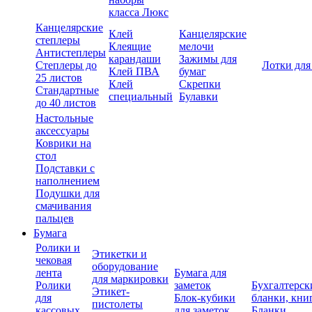
класса Люкс
Канцелярские
Клей
Канцелярские
степлеры
Клеящие
мелочи
Антистеплеры
карандаши
Зажимы для
Степлеры до
Лотки для
Клей ПВА
бумаг
25 листов
Клей
Скрепки
Стандартные
специальный
Булавки
до 40 листов
Настольные
аксессуары
Коврики на
стол
Подставки с
наполнением
Подушки для
смачивания
пальцев
Бумага
Ролики и
Этикетки и
чековая
оборудование
лента
Бумага для
для маркировки
Ролики
заметок
Бухгалтерск
Этикет-
для
Блок-кубики
бланки, кни
пистолеты
кассовых
для заметок
Бланки