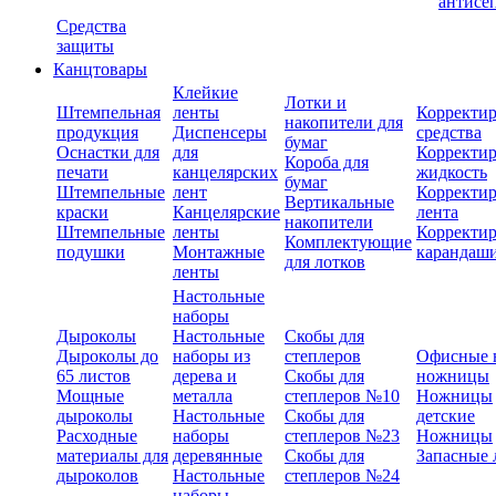
антисе
Средства
защиты
Канцтовары
Клейкие
Лотки и
Штемпельная
ленты
Корректи
накопители для
продукция
Диспенсеры
средства
бумаг
Оснастки для
для
Корректи
Короба для
печати
канцелярских
жидкость
бумаг
Штемпельные
лент
Корректи
Вертикальные
краски
Канцелярские
лента
накопители
Штемпельные
ленты
Корректи
Комплектующие
подушки
Монтажные
карандаш
для лотков
ленты
Настольные
наборы
Дыроколы
Настольные
Скобы для
Дыроколы до
наборы из
степлеров
Офисные 
65 листов
дерева и
Скобы для
ножницы
Мощные
металла
степлеров №10
Ножницы
дыроколы
Настольные
Скобы для
детские
Расходные
наборы
степлеров №23
Ножницы
материалы для
деревянные
Скобы для
Запасные 
дыроколов
Настольные
степлеров №24
наборы