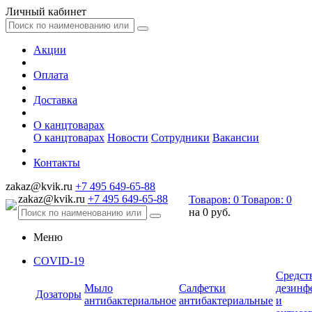
Личный кабинет
Акции
Оплата
Доставка
О канцтоварах
О канцтоварах
Новости
Сотрудники
Вакансии
Контакты
zakaz@kvik.ru
+7 495 649-65-88
zakaz@kvik.ru
+7 495 649-65-88
Товаров:
0
Товаров:
0
на
0 руб.
Меню
COVID-19
Средст
Мыло
Салфетки
дезинф
Дозаторы
антибактериальное
антибактериальные
и