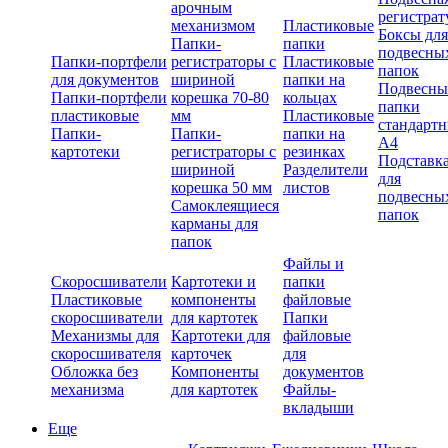
арочным
регистрат
механизмом
Пластиковые
Боксы для
Папки-
папки
подвесны
Папки-портфели
регистраторы с
Пластиковые
папок
для документов
шириной
папки на
Подвесны
Папки-портфели
корешка 70-80
кольцах
папки
пластиковые
мм
Пластиковые
стандарт
Папки-
Папки-
папки на
А4
картотеки
регистраторы с
резинках
Подставк
шириной
Разделители
для
корешка 50 мм
листов
подвесны
Самоклеящиеся
папок
карманы для
папок
Файлы и
Скоросшиватели
Картотеки и
папки
Пластиковые
компоненты
файловые
скоросшиватели
для картотек
Папки
Механизмы для
Картотеки для
файловые
скоросшивателя
карточек
для
Обложка без
Компоненты
документов
механизма
для картотек
Файлы-
вкладыши
Еще