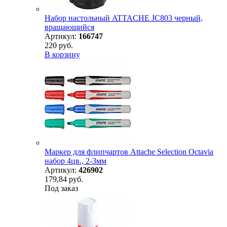
Набор настольный ATTACHE JC803 черный,
вращающийся
Артикул:
166747
220 руб.
В корзину
Маркер для флипчартов Attache Selection Octavia
набор 4цв., 2-3мм
Артикул:
426902
179,84 руб.
Под заказ