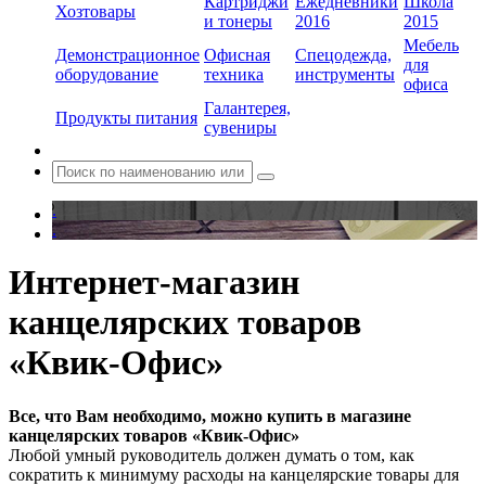
Картриджи
Ежедневники
Школа
Хозтовары
и тонеры
2016
2015
Мебель
Демонстрационное
Офисная
Спецодежда,
для
оборудование
техника
инструменты
офиса
Галантерея,
Продукты питания
сувениры
.
.
Интернет-магазин
канцелярских товаров
«Квик-Офис»
Все, что Вам необходимо, можно купить в магазине
канцелярских товаров «Квик-Офис»
Любой умный руководитель должен думать о том, как
сократить к минимуму расходы на канцелярские товары для