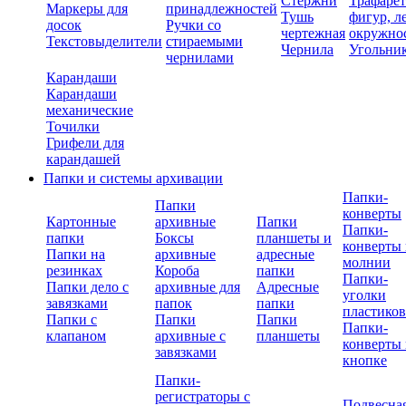
Стержни
Трафаре
Маркеры для
принадлежностей
Тушь
фигур, л
досок
Ручки со
чертежная
окружно
Текстовыделители
стираемыми
Чернила
Угольни
чернилами
Карандаши
Карандаши
механические
Точилки
Грифели для
карандашей
Папки и системы архивации
Папки-
Папки
конверты
Картонные
архивные
Папки
Папки-
папки
Боксы
планшеты и
конверты 
Папки на
архивные
адресные
молнии
резинках
Короба
папки
Папки-
Папки дело с
архивные для
Адресные
уголки
завязками
папок
папки
пластико
Папки с
Папки
Папки
Папки-
клапаном
архивные с
планшеты
конверты 
завязками
кнопке
Папки-
регистраторы с
Подвесна