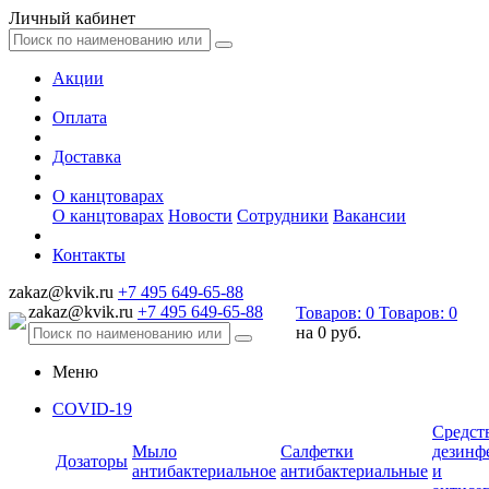
Личный кабинет
Акции
Оплата
Доставка
О канцтоварах
О канцтоварах
Новости
Сотрудники
Вакансии
Контакты
zakaz@kvik.ru
+7 495 649-65-88
zakaz@kvik.ru
+7 495 649-65-88
Товаров:
0
Товаров:
0
на
0 руб.
Меню
COVID-19
Средст
Мыло
Салфетки
дезинф
Дозаторы
антибактериальное
антибактериальные
и