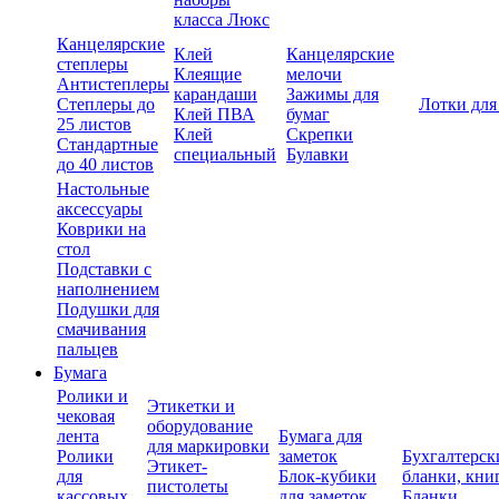
класса Люкс
Канцелярские
Клей
Канцелярские
степлеры
Клеящие
мелочи
Антистеплеры
карандаши
Зажимы для
Степлеры до
Лотки для
Клей ПВА
бумаг
25 листов
Клей
Скрепки
Стандартные
специальный
Булавки
до 40 листов
Настольные
аксессуары
Коврики на
стол
Подставки с
наполнением
Подушки для
смачивания
пальцев
Бумага
Ролики и
Этикетки и
чековая
оборудование
лента
Бумага для
для маркировки
Ролики
заметок
Бухгалтерск
Этикет-
для
Блок-кубики
бланки, кни
пистолеты
кассовых
для заметок
Бланки