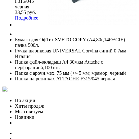
F315/045
черная
33,55 руб.
Подробнее
Бумага для ОфТех SVETO COPY (А4,80г,146%CIE)
пачка 500л.
Ручка шариковая UNIVERSAL Corvina синий 0,7мм
Италия
Папка файл-вкладыш А4 30мкм Attache с
перфорацией,100 шт.
Папка с арочн.мех. 75 мм (+/- 5 мм) мрамор, черный
Папка на резинках ATTACHE F315/045 черная
По акции
Хиты продаж
Мы советуем
Новинки