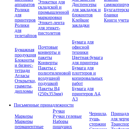
Этикетки для
аппаратов
Диспенсеры
самокопиру
складской и
Ролики
для закладок и
Бухгалтерск
промышленной
для
блокнотов
бланки
маркировки
принтеров
Клейкие
Книги учета
Этикет-лента
Ролики
закладки
для этикет-
для
пистолетов
телетайпов
Бумага для
Почтовые
офисной
Бумажная
конверты и
техники
продукция
пакеты
Цветная бумага
Блокноты
Конверты
для принтера
и бизнес-
Пакеты с
Бумага для
тетради
полиэтиленовой
плоттеров и
Атласы
воздушной
копировальных
Открытки,
подушкой
работ
грамоты,
Пакеты В4
Бумага для
дипломы
(250х353мм)
принтеров А4,
А3
Письменные принадлежности
Ручки
Чернила,
Принадл
Маркеры
Ручки гелевые
тушь,
для черч
Маркеры
Наборы
стержни
Транспо
перманентные
пишущих