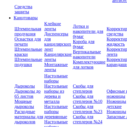
антисе
Средства
защиты
Канцтовары
Клейкие
Лотки и
Штемпельная
ленты
Корректи
накопители для
продукция
Диспенсеры
средства
бумаг
Оснастки для
для
Корректи
Короба для
печати
канцелярских
жидкость
бумаг
Штемпельные
лент
Корректи
Вертикальные
краски
Канцелярские
лента
накопители
Штемпельные
ленты
Корректи
Комплектующие
подушки
Монтажные
карандаш
для лотков
ленты
Настольные
наборы
Дыроколы
Настольные
Скобы для
Дыроколы до
наборы из
степлеров
Офисные 
65 листов
дерева и
Скобы для
ножницы
Мощные
металла
степлеров №10
Ножницы
дыроколы
Настольные
Скобы для
детские
Расходные
наборы
степлеров №23
Ножницы
материалы для
деревянные
Скобы для
Запасные 
дыроколов
Настольные
степлеров №24
наборы