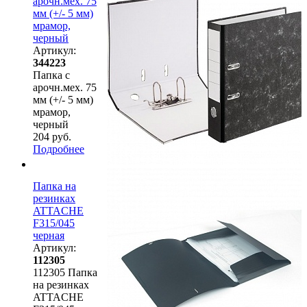
арочн.мех. 75
мм (+/- 5 мм)
мрамор,
черный
Артикул:
344223
Папка с
арочн.мех. 75
мм (+/- 5 мм)
мрамор,
черный
204 руб.
Подробнее
Папка на
резинках
ATTACHE
F315/045
черная
Артикул:
112305
112305 Папка
на резинках
ATTACHE