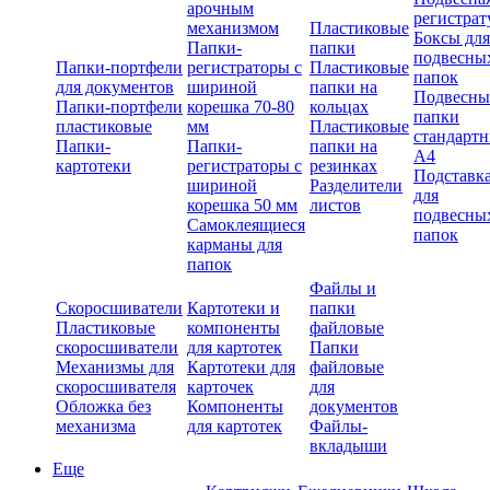
арочным
регистрат
механизмом
Пластиковые
Боксы для
Папки-
папки
подвесны
Папки-портфели
регистраторы с
Пластиковые
папок
для документов
шириной
папки на
Подвесны
Папки-портфели
корешка 70-80
кольцах
папки
пластиковые
мм
Пластиковые
стандарт
Папки-
Папки-
папки на
А4
картотеки
регистраторы с
резинках
Подставк
шириной
Разделители
для
корешка 50 мм
листов
подвесны
Самоклеящиеся
папок
карманы для
папок
Файлы и
Скоросшиватели
Картотеки и
папки
Пластиковые
компоненты
файловые
скоросшиватели
для картотек
Папки
Механизмы для
Картотеки для
файловые
скоросшивателя
карточек
для
Обложка без
Компоненты
документов
механизма
для картотек
Файлы-
вкладыши
Еще