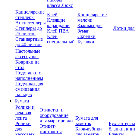
класса Люкс
Канцелярские
Клей
Канцелярские
степлеры
Клеящие
мелочи
Антистеплеры
карандаши
Зажимы для
Степлеры до
Лотки для
Клей ПВА
бумаг
25 листов
Клей
Скрепки
Стандартные
специальный
Булавки
до 40 листов
Настольные
аксессуары
Коврики на
стол
Подставки с
наполнением
Подушки для
смачивания
пальцев
Бумага
Ролики и
Этикетки и
чековая
оборудование
лента
Бумага для
для маркировки
Ролики
заметок
Бухгалтерск
Этикет-
для
Блок-кубики
бланки, кни
пистолеты
кассовых
для заметок
Бланки