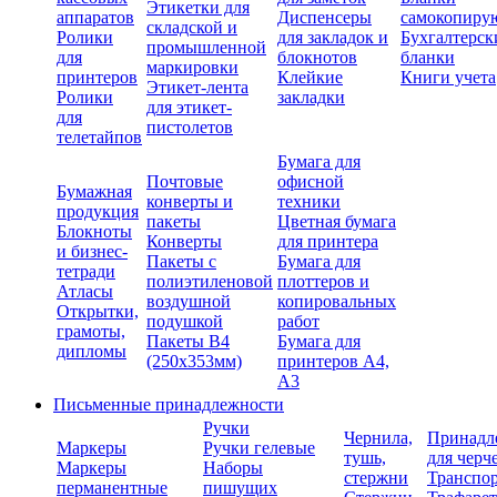
Этикетки для
аппаратов
Диспенсеры
самокопиру
складской и
Ролики
для закладок и
Бухгалтерск
промышленной
для
блокнотов
бланки
маркировки
принтеров
Клейкие
Книги учета
Этикет-лента
Ролики
закладки
для этикет-
для
пистолетов
телетайпов
Бумага для
Почтовые
офисной
Бумажная
конверты и
техники
продукция
пакеты
Цветная бумага
Блокноты
Конверты
для принтера
и бизнес-
Пакеты с
Бумага для
тетради
полиэтиленовой
плоттеров и
Атласы
воздушной
копировальных
Открытки,
подушкой
работ
грамоты,
Пакеты В4
Бумага для
дипломы
(250х353мм)
принтеров А4,
А3
Письменные принадлежности
Ручки
Чернила,
Принадл
Маркеры
Ручки гелевые
тушь,
для черч
Маркеры
Наборы
стержни
Транспо
перманентные
пишущих