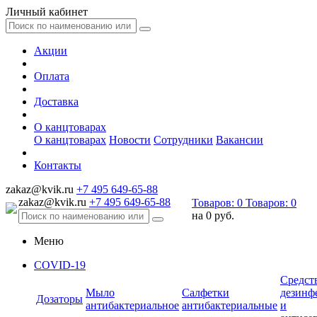
Личный кабинет
Акции
Оплата
Доставка
О канцтоварах
О канцтоварах
Новости
Сотрудники
Вакансии
Контакты
zakaz@kvik.ru
+7 495 649-65-88
zakaz@kvik.ru
+7 495 649-65-88
Товаров:
0
Товаров:
0
на
0 руб.
Меню
COVID-19
Средст
Мыло
Салфетки
дезинф
Дозаторы
антибактериальное
антибактериальные
и