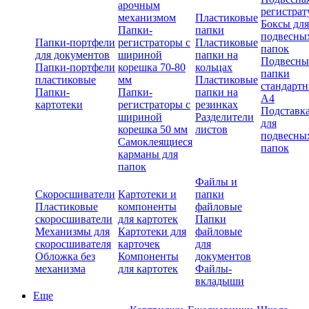
арочным
регистрат
механизмом
Пластиковые
Боксы для
Папки-
папки
подвесны
Папки-портфели
регистраторы с
Пластиковые
папок
для документов
шириной
папки на
Подвесны
Папки-портфели
корешка 70-80
кольцах
папки
пластиковые
мм
Пластиковые
стандарт
Папки-
Папки-
папки на
А4
картотеки
регистраторы с
резинках
Подставк
шириной
Разделители
для
корешка 50 мм
листов
подвесны
Самоклеящиеся
папок
карманы для
папок
Файлы и
Скоросшиватели
Картотеки и
папки
Пластиковые
компоненты
файловые
скоросшиватели
для картотек
Папки
Механизмы для
Картотеки для
файловые
скоросшивателя
карточек
для
Обложка без
Компоненты
документов
механизма
для картотек
Файлы-
вкладыши
Еще