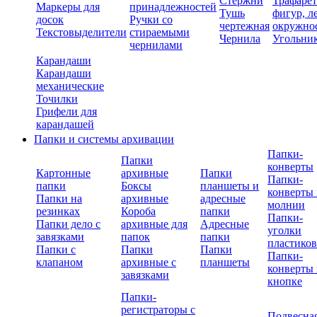
Стержни
Трафаре
Маркеры для
принадлежностей
Тушь
фигур, л
досок
Ручки со
чертежная
окружно
Текстовыделители
стираемыми
Чернила
Угольни
чернилами
Карандаши
Карандаши
механические
Точилки
Грифели для
карандашей
Папки и системы архивации
Папки-
Папки
конверты
Картонные
архивные
Папки
Папки-
папки
Боксы
планшеты и
конверты 
Папки на
архивные
адресные
молнии
резинках
Короба
папки
Папки-
Папки дело с
архивные для
Адресные
уголки
завязками
папок
папки
пластико
Папки с
Папки
Папки
Папки-
клапаном
архивные с
планшеты
конверты 
завязками
кнопке
Папки-
регистраторы с
Подвесна