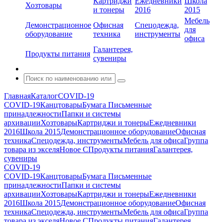
Картриджи
Ежедневники
Школа
Хозтовары
и тонеры
2016
2015
Мебель
Демонстрационное
Офисная
Спецодежда,
для
оборудование
техника
инструменты
офиса
Галантерея,
Продукты питания
сувениры
Главная
Каталог
COVID-19
COVID-19
Канцтовары
Бумага
Письменные
принадлежности
Папки и системы
архивации
Хозтовары
Картриджи и тонеры
Ежедневники
2016
Школа 2015
Демонстрационное оборудование
Офисная
техника
Спецодежда, инструменты
Мебель для офиса
Группа
товара из экселя
Новое С
Продукты питания
Галантерея,
сувениры
COVID-19
COVID-19
Канцтовары
Бумага
Письменные
принадлежности
Папки и системы
архивации
Хозтовары
Картриджи и тонеры
Ежедневники
2016
Школа 2015
Демонстрационное оборудование
Офисная
техника
Спецодежда, инструменты
Мебель для офиса
Группа
товара из экселя
Новое С
Продукты питания
Галантерея,