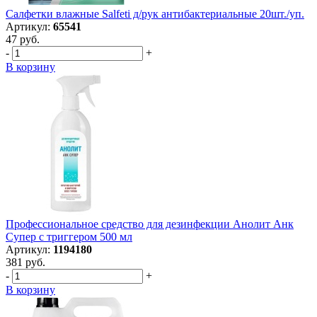
Салфетки влажные Salfeti д/рук антибактериальные 20шт./уп.
Артикул:
65541
47 руб.
-
+
В корзину
Профессиональное средство для дезинфекции Анолит Анк
Супер с триггером 500 мл
Артикул:
1194180
381 руб.
-
+
В корзину