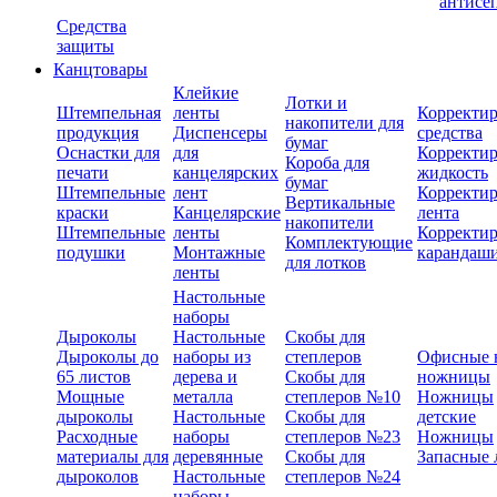
антисе
Средства
защиты
Канцтовары
Клейкие
Лотки и
Штемпельная
ленты
Корректи
накопители для
продукция
Диспенсеры
средства
бумаг
Оснастки для
для
Корректи
Короба для
печати
канцелярских
жидкость
бумаг
Штемпельные
лент
Корректи
Вертикальные
краски
Канцелярские
лента
накопители
Штемпельные
ленты
Корректи
Комплектующие
подушки
Монтажные
карандаш
для лотков
ленты
Настольные
наборы
Дыроколы
Настольные
Скобы для
Дыроколы до
наборы из
степлеров
Офисные 
65 листов
дерева и
Скобы для
ножницы
Мощные
металла
степлеров №10
Ножницы
дыроколы
Настольные
Скобы для
детские
Расходные
наборы
степлеров №23
Ножницы
материалы для
деревянные
Скобы для
Запасные 
дыроколов
Настольные
степлеров №24
наборы