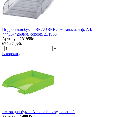
Поддон для бумаг BRAUBERG металл, для ф. А4,
77*337*260мм, серебр, 231955
Артикул:
231955с
674,27 руб.
-
+
В корзину
Лоток для бумаг Attache fantasy, зеленый
Артикул:
490035