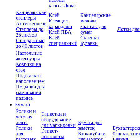
класса Люкс
Канцелярские
Клей
Канцелярские
степлеры
Клеящие
мелочи
Антистеплеры
карандаши
Зажимы для
Степлеры до
Лотки для
Клей ПВА
бумаг
25 листов
Клей
Скрепки
Стандартные
специальный
Булавки
до 40 листов
Настольные
аксессуары
Коврики на
стол
Подставки с
наполнением
Подушки для
смачивания
пальцев
Бумага
Ролики и
Этикетки и
чековая
оборудование
лента
Бумага для
для маркировки
Ролики
заметок
Бухгалтерск
Этикет-
для
Блок-кубики
бланки, кни
пистолеты
кассовых
для заметок
Бланки