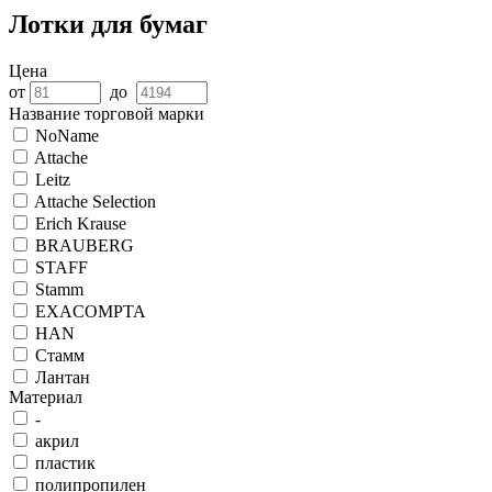
Лотки для бумаг
Цена
от
до
Название торговой марки
NoName
Attache
Leitz
Attache Selection
Erich Krause
BRAUBERG
STAFF
Stamm
EXACOMPTA
HAN
Стамм
Лантан
Материал
-
акрил
пластик
полипропилен