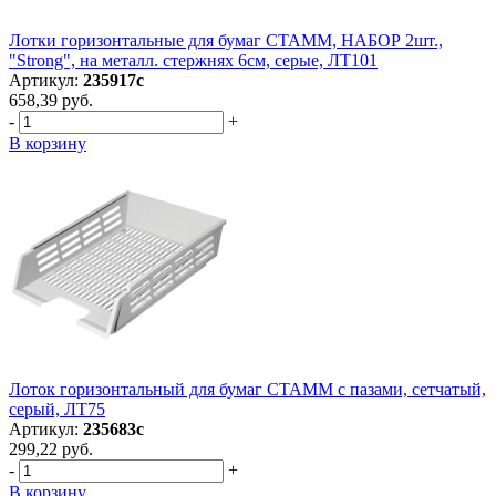
Лотки горизонтальные для бумаг СТАММ, НАБОР 2шт.,
"Strong", на металл. стержнях 6см, серые, ЛТ101
Артикул:
235917с
658,39 руб.
-
+
В корзину
Лоток горизонтальный для бумаг СТАММ с пазами, сетчатый,
серый, ЛТ75
Артикул:
235683с
299,22 руб.
-
+
В корзину