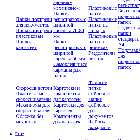
арочным
регистрат
механизмом
Пластиковые
Боксы для
Папки-
папки
подвесны
Папки-портфели
регистраторы с
Пластиковые
папок
для документов
шириной
папки на
Подвесны
Папки-портфели
корешка 70-80
кольцах
папки
пластиковые
мм
Пластиковые
стандарт
Папки-
Папки-
папки на
А4
картотеки
регистраторы с
резинках
Подставк
шириной
Разделители
для
корешка 50 мм
листов
подвесны
Самоклеящиеся
папок
карманы для
папок
Файлы и
Скоросшиватели
Картотеки и
папки
Пластиковые
компоненты
файловые
скоросшиватели
для картотек
Папки
Механизмы для
Картотеки для
файловые
скоросшивателя
карточек
для
Обложка без
Компоненты
документов
механизма
для картотек
Файлы-
вкладыши
Еще