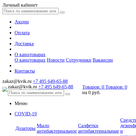
Личный кабинет
Акции
Оплата
Доставка
О канцтоварах
О канцтоварах
Новости
Сотрудники
Вакансии
Контакты
zakaz@kvik.ru
+7 495 649-65-88
zakaz@kvik.ru
+7 495 649-65-88
Товаров:
0
Товаров:
0
на
0 руб.
Меню
COVID-19
Средст
Мыло
Салфетки
дезинф
Дозаторы
антибактериальное
антибактериальные
и