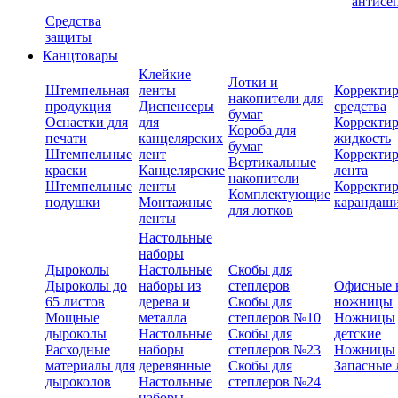
антисе
Средства
защиты
Канцтовары
Клейкие
Лотки и
Штемпельная
ленты
Корректи
накопители для
продукция
Диспенсеры
средства
бумаг
Оснастки для
для
Корректи
Короба для
печати
канцелярских
жидкость
бумаг
Штемпельные
лент
Корректи
Вертикальные
краски
Канцелярские
лента
накопители
Штемпельные
ленты
Корректи
Комплектующие
подушки
Монтажные
карандаш
для лотков
ленты
Настольные
наборы
Дыроколы
Настольные
Скобы для
Дыроколы до
наборы из
степлеров
Офисные 
65 листов
дерева и
Скобы для
ножницы
Мощные
металла
степлеров №10
Ножницы
дыроколы
Настольные
Скобы для
детские
Расходные
наборы
степлеров №23
Ножницы
материалы для
деревянные
Скобы для
Запасные 
дыроколов
Настольные
степлеров №24
наборы