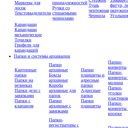
Стержни
Трафаре
Маркеры для
принадлежностей
Тушь
фигур, л
досок
Ручки со
чертежная
окружно
Текстовыделители
стираемыми
Чернила
Угольни
чернилами
Карандаши
Карандаши
механические
Точилки
Грифели для
карандашей
Папки и системы архивации
Папки-
Папки
конверты
Картонные
архивные
Папки
Папки-
папки
Боксы
планшеты и
конверты 
Папки на
архивные
адресные
молнии
резинках
Короба
папки
Папки-
Папки дело с
архивные для
Адресные
уголки
завязками
папок
папки
пластико
Папки с
Папки
Папки
Папки-
клапаном
архивные с
планшеты
конверты 
завязками
кнопке
Папки-
регистраторы с
Подвесна