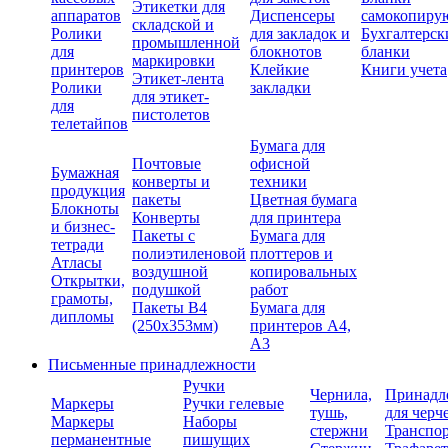
Этикетки для
аппаратов
Диспенсеры
самокопиру
складской и
Ролики
для закладок и
Бухгалтерск
промышленной
для
блокнотов
бланки
маркировки
принтеров
Клейкие
Книги учета
Этикет-лента
Ролики
закладки
для этикет-
для
пистолетов
телетайпов
Бумага для
Почтовые
офисной
Бумажная
конверты и
техники
продукция
пакеты
Цветная бумага
Блокноты
Конверты
для принтера
и бизнес-
Пакеты с
Бумага для
тетради
полиэтиленовой
плоттеров и
Атласы
воздушной
копировальных
Открытки,
подушкой
работ
грамоты,
Пакеты В4
Бумага для
дипломы
(250х353мм)
принтеров А4,
А3
Письменные принадлежности
Ручки
Чернила,
Принадл
Маркеры
Ручки гелевые
тушь,
для черч
Маркеры
Наборы
стержни
Транспо
перманентные
пишущих