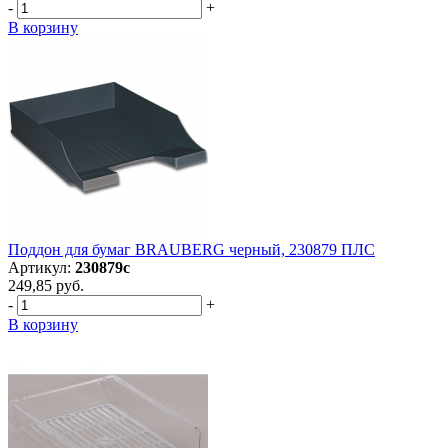
-
+
В корзину
Поддон для бумаг BRAUBERG черный, 230879 ПЛС
Артикул:
230879с
249,85 руб.
-
+
В корзину