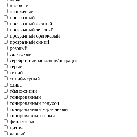
лиловый
оранжевый
прозрачный
прозрачный желтый
прозрачный зеленый
прозрачный оранжевый
прозрачный синий
розовый
салатовый
серебристый металлик/антрацит
серый
синий
синий/черный
слива
тёмно-синий
тонированный
тонированный голубой
тонированный коричневый
тонированный серый
фиолетовый
цитрус
черный