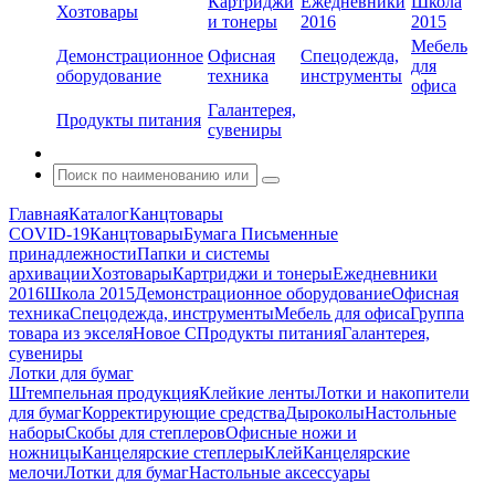
Картриджи
Ежедневники
Школа
Хозтовары
и тонеры
2016
2015
Мебель
Демонстрационное
Офисная
Спецодежда,
для
оборудование
техника
инструменты
офиса
Галантерея,
Продукты питания
сувениры
Главная
Каталог
Канцтовары
COVID-19
Канцтовары
Бумага
Письменные
принадлежности
Папки и системы
архивации
Хозтовары
Картриджи и тонеры
Ежедневники
2016
Школа 2015
Демонстрационное оборудование
Офисная
техника
Спецодежда, инструменты
Мебель для офиса
Группа
товара из экселя
Новое С
Продукты питания
Галантерея,
сувениры
Лотки для бумаг
Штемпельная продукция
Клейкие ленты
Лотки и накопители
для бумаг
Корректирующие средства
Дыроколы
Настольные
наборы
Скобы для степлеров
Офисные ножи и
ножницы
Канцелярские степлеры
Клей
Канцелярские
мелочи
Лотки для бумаг
Настольные аксессуары