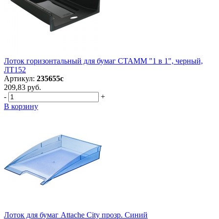
Лоток горизонтальный для бумаг СТАММ "1 в 1", черный,
ЛТ152
Артикул:
235655с
209,83 руб.
-
+
В корзину
Лоток для бумаг Attache City прозр. Синий