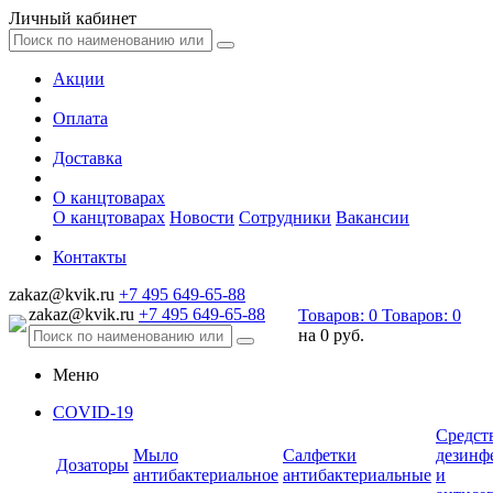
Личный кабинет
Акции
Оплата
Доставка
О канцтоварах
О канцтоварах
Новости
Сотрудники
Вакансии
Контакты
zakaz@kvik.ru
+7 495 649-65-88
zakaz@kvik.ru
+7 495 649-65-88
Товаров:
0
Товаров:
0
на
0 руб.
Меню
COVID-19
Средст
Мыло
Салфетки
дезинф
Дозаторы
антибактериальное
антибактериальные
и