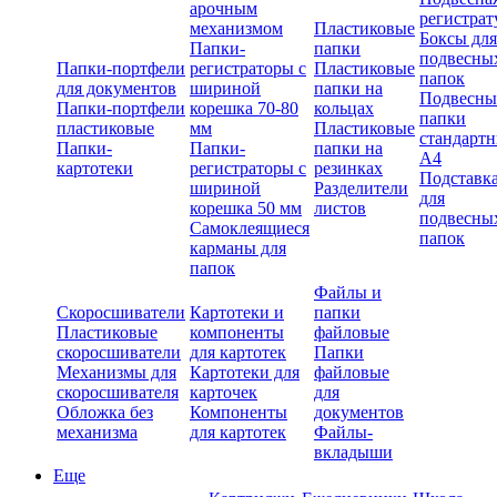
арочным
регистрат
механизмом
Пластиковые
Боксы для
Папки-
папки
подвесны
Папки-портфели
регистраторы с
Пластиковые
папок
для документов
шириной
папки на
Подвесны
Папки-портфели
корешка 70-80
кольцах
папки
пластиковые
мм
Пластиковые
стандарт
Папки-
Папки-
папки на
А4
картотеки
регистраторы с
резинках
Подставк
шириной
Разделители
для
корешка 50 мм
листов
подвесны
Самоклеящиеся
папок
карманы для
папок
Файлы и
Скоросшиватели
Картотеки и
папки
Пластиковые
компоненты
файловые
скоросшиватели
для картотек
Папки
Механизмы для
Картотеки для
файловые
скоросшивателя
карточек
для
Обложка без
Компоненты
документов
механизма
для картотек
Файлы-
вкладыши
Еще