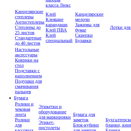
класса Люкс
Канцелярские
Клей
Канцелярские
степлеры
Клеящие
мелочи
Антистеплеры
карандаши
Зажимы для
Степлеры до
Лотки для
Клей ПВА
бумаг
25 листов
Клей
Скрепки
Стандартные
специальный
Булавки
до 40 листов
Настольные
аксессуары
Коврики на
стол
Подставки с
наполнением
Подушки для
смачивания
пальцев
Бумага
Ролики и
Этикетки и
чековая
оборудование
лента
Бумага для
для маркировки
Ролики
заметок
Бухгалтерск
Этикет-
для
Блок-кубики
бланки, кни
пистолеты
кассовых
для заметок
Бланки