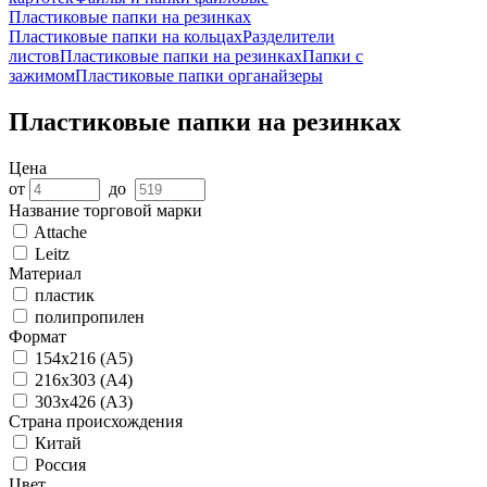
Пластиковые папки на резинках
Пластиковые папки на кольцах
Разделители
листов
Пластиковые папки на резинках
Папки с
зажимом
Пластиковые папки органайзеры
Пластиковые папки на резинках
Цена
от
до
Название торговой марки
Attache
Leitz
Материал
пластик
полипропилен
Формат
154х216 (А5)
216х303 (А4)
303х426 (А3)
Страна происхождения
Китай
Россия
Цвет