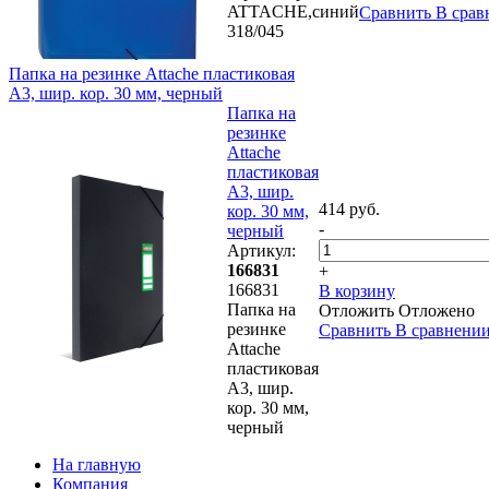
ATTACHE,синий
Сравнить
В срав
318/045
Папка на резинке Attache пластиковая
А3, шир. кор. 30 мм, черный
Папка на
резинке
Attache
пластиковая
А3, шир.
414 руб.
кор. 30 мм,
-
черный
Артикул:
166831
+
166831
В корзину
Папка на
Отложить
Отложено
резинке
Сравнить
В сравнени
Attache
пластиковая
А3, шир.
кор. 30 мм,
черный
На главную
Компания