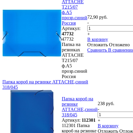
ATTAСHE
Т215/07
ф.А5
72,90 руб.
прозр.синий
-
Россия
Артикул:
47732
+
47732
В корзину
Папка на
Отложить
Отложено
резинках
Сравнить
В сравнени
ATTAСHE
Т215/07
ф.А5
прозр.синий
Россия
Папка короб на резинке ATTACHE,синий
318/045
Папка короб на
238 руб.
резинке
-
ATTACHE,синий
318/045
Артикул:
112301
+
112301 Папка
В корзину
короб на резинке
Отложить
Отлож