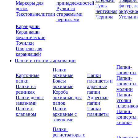
Стержни
Трафаре
Маркеры для
принадлежностей
Тушь
фигур, л
досок
Ручки со
чертежная
окружно
Текстовыделители
стираемыми
Чернила
Угольни
чернилами
Карандаши
Карандаши
механические
Точилки
Грифели для
карандашей
Папки и системы архивации
Папки-
Папки
конверты
Картонные
архивные
Папки
Папки-
папки
Боксы
планшеты и
конверты 
Папки на
архивные
адресные
молнии
резинках
Короба
папки
Папки-
Папки дело с
архивные для
Адресные
уголки
завязками
папок
папки
пластико
Папки с
Папки
Папки
Папки-
клапаном
архивные с
планшеты
конверты 
завязками
кнопке
Папки-
регистраторы с
Подвесна