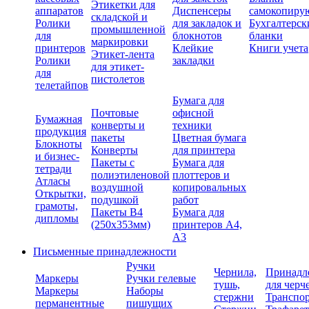
Этикетки для
аппаратов
Диспенсеры
самокопиру
складской и
Ролики
для закладок и
Бухгалтерск
промышленной
для
блокнотов
бланки
маркировки
принтеров
Клейкие
Книги учета
Этикет-лента
Ролики
закладки
для этикет-
для
пистолетов
телетайпов
Бумага для
Почтовые
офисной
Бумажная
конверты и
техники
продукция
пакеты
Цветная бумага
Блокноты
Конверты
для принтера
и бизнес-
Пакеты с
Бумага для
тетради
полиэтиленовой
плоттеров и
Атласы
воздушной
копировальных
Открытки,
подушкой
работ
грамоты,
Пакеты В4
Бумага для
дипломы
(250х353мм)
принтеров А4,
А3
Письменные принадлежности
Ручки
Чернила,
Принадл
Маркеры
Ручки гелевые
тушь,
для черч
Маркеры
Наборы
стержни
Транспо
перманентные
пишущих