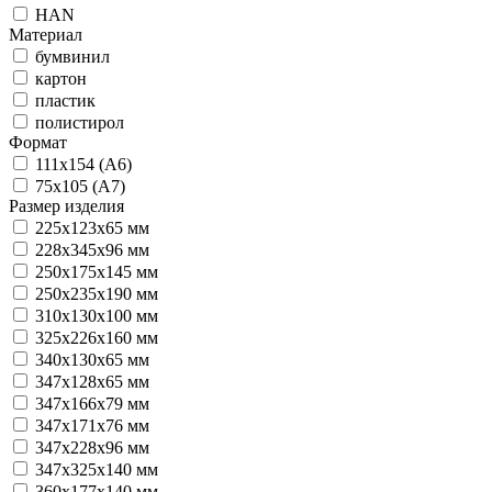
HAN
Материал
бумвинил
картон
пластик
полистирол
Формат
111х154 (А6)
75х105 (А7)
Размер изделия
225x123x65 мм
228x345x96 мм
250х175х145 мм
250х235х190 мм
310х130х100 мм
325х226х160 мм
340х130х65 мм
347x128x65 мм
347x166x79 мм
347х171х76 мм
347х228х96 мм
347х325х140 мм
360х177х140 мм