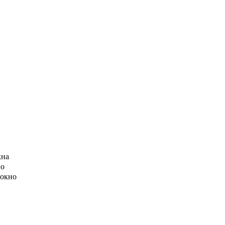
кна
но
 окно