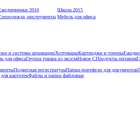
Ежедневники 2016
Школа 2015
Спецодежда, инструменты
Мебель для офиса
пки и системы архивации
Хозтовары
Картриджи и тонеры
Ежедне
ь для офиса
Группа товара из экселя
Новое С
Продукты питания
Г
нверты
Подвесная регистратура
Папки-портфели для документов
П
для картотек
Файлы и папки файловые