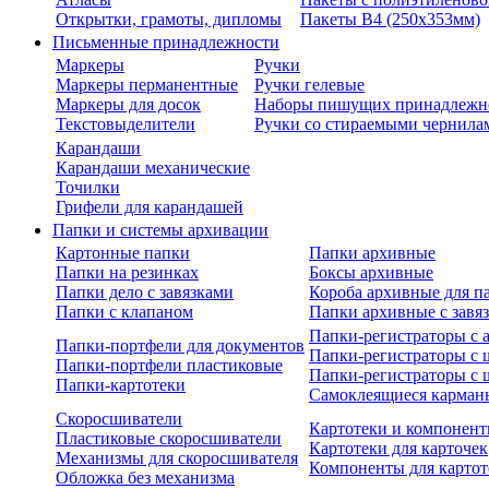
Открытки, грамоты, дипломы
Пакеты В4 (250х353мм)
Письменные принадлежности
Маркеры
Ручки
Маркеры перманентные
Ручки гелевые
Маркеры для досок
Наборы пишущих принадлежн
Текстовыделители
Ручки со стираемыми чернила
Карандаши
Карандаши механические
Точилки
Грифели для карандашей
Папки и системы архивации
Картонные папки
Папки архивные
Папки на резинках
Боксы архивные
Папки дело с завязками
Короба архивные для п
Папки с клапаном
Папки архивные с завя
Папки-регистраторы с
Папки-портфели для документов
Папки-регистраторы с 
Папки-портфели пластиковые
Папки-регистраторы с 
Папки-картотеки
Самоклеящиеся карман
Скоросшиватели
Картотеки и компонент
Пластиковые скоросшиватели
Картотеки для карточек
Механизмы для скоросшивателя
Компоненты для картот
Обложка без механизма