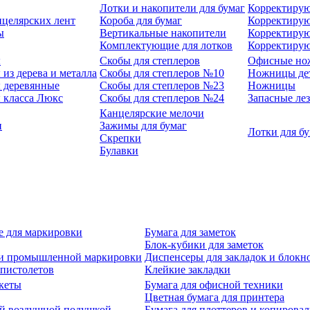
Лотки и накопители для бумаг
Корректирую
нцелярских лент
Короба для бумаг
Корректирую
ы
Вертикальные накопители
Корректирую
Комплектующие для лотков
Корректиру
ы
Скобы для степлеров
Офисные но
из дерева и металла
Скобы для степлеров №10
Ножницы де
 деревянные
Скобы для степлеров №23
Ножницы
 класса Люкс
Скобы для степлеров №24
Запасные ле
Канцелярские мелочи
и
Зажимы для бумаг
Лотки для б
Скрепки
Булавки
е для маркировки
Бумага для заметок
Блок-кубики для заметок
й и промышленной маркировки
Диспенсеры для закладок и блокн
-пистолетов
Клейкие закладки
кеты
Бумага для офисной техники
Цветная бумага для принтера
ой воздушной подушкой
Бумага для плоттеров и копирова