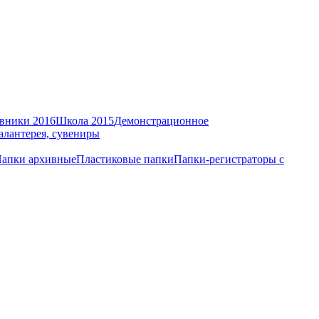
вники 2016
Школа 2015
Демонстрационное
алантерея, сувениры
апки архивные
Пластиковые папки
Папки-регистраторы с