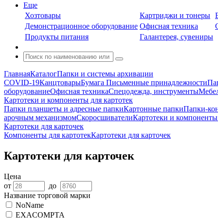
Еще
Хозтовары
Картриджи и тонеры
Демонстрационное оборудование
Офисная техника
Продукты питания
Галантерея, сувениры
Главная
Каталог
Папки и системы архивации
COVID-19
Канцтовары
Бумага
Письменные принадлежности
Па
оборудование
Офисная техника
Спецодежда, инструменты
Мебел
Картотеки и компоненты для картотек
Папки планшеты и адресные папки
Картонные папки
Папки-ко
арочным механизмом
Скоросшиватели
Картотеки и компоненты 
Картотеки для карточек
Компоненты для картотек
Картотеки для карточек
Картотеки для карточек
Цена
от
до
Название торговой марки
NoName
EXACOMPTA