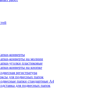
стей
апки-конверты
апки-конверты на молнии
апки-уголки пластиковые
апки-конверты на кнопке
одвесная регистратура
оксы для подвесных папок
одвесные папки стандартные А4
одставка для подвесных папок