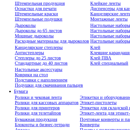
Штемпельная продукция
Клейкие ленты
Оснастки для печати
Диспенсеры для ка
Штемпельные краски
Канцелярские лент
Штемпельные подушки
Монтажные ленты
Дыроколы
Настольные набор
Дыроколы до 65 листов
Настольные наборы 
Мощные дыроколы
Настольные наборы
Расходные материалы для дыроколов
Настольные наборы
Канцелярские степлеры
Клей
Антистеплеры
Клеящие карандаш
Степлеры до 25 листов
Клей ПВА
Стандартные до 40 листов
Клей специальный
Настольные аксессуары
Коврики на стол
Подставки с наполнением
Подушки для смачивания пальцев
Бумага
Ролики и чековая лента
Этикетки и оборудовани
Ролики для кассовых аппаратов
Этикет-пистолеты
Ролики для принтеров
Этикетки для складско
Ролики для телетайпов
Этикет-лента для этикет
Бумажная продукция
Почтовые конверты и па
Блокноты и бизнес-тетради
Конверты
Атласы
Пакеты с полиэтиленов