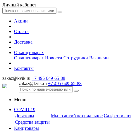
Личный кабинет
Акции
Оплата
Доставка
О канцтоварах
О канцтоварах
Новости
Сотрудники
Вакансии
Контакты
zakaz@kvik.ru
+7 495 649-65-88
zakaz@kvik.ru
+7 495 649-65-88
Меню
COVID-19
Дозаторы
Мыло антибактериальное
Салфетки ан
Средства защиты
Канцтовары