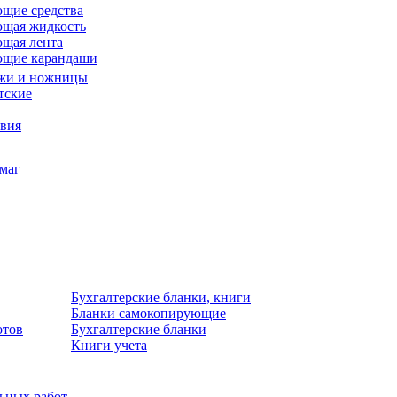
щие средства
щая жидкость
щая лента
ющие карандаши
жи и ножницы
тские
звия
умаг
Бухгалтерские бланки, книги
Бланки самокопирующие
отов
Бухгалтерские бланки
Книги учета
льных работ