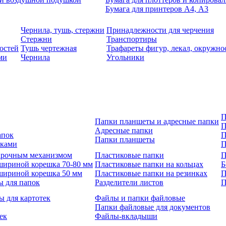
Бумага для принтеров А4, А3
Чернила, тушь, стержни
Принадлежности для черчения
Стержни
Транспортиры
остей
Тушь чертежная
Трафареты фигур, лекал, окружно
ми
Чернила
Угольники
П
Папки планшеты и адресные папки
П
Адресные папки
апок
П
Папки планшеты
зками
П
 арочным механизмом
Пластиковые папки
П
шириной корешка 70-80 мм
Пластиковые папки на кольцах
Б
шириной корешка 50 мм
Пластиковые папки на резинках
П
ы для папок
Разделители листов
П
ы для картотек
Файлы и папки файловые
Папки файловые для документов
ек
Файлы-вкладыши