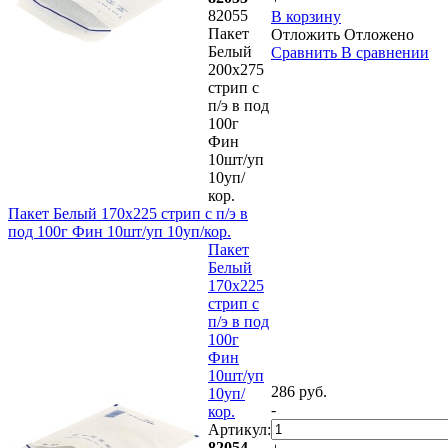
82055
В корзину
Пакет
Отложить
Отложено
Белый
Сравнить
В сравнении
200х275
стрип с
п/э в под
100г
Фин
10шт/уп
10уп/
кор.
Пакет Белый 170х225 стрип с п/э в
под 100г Фин 10шт/уп 10уп/кор.
Пакет
Белый
170х225
стрип с
п/э в под
100г
Фин
10шт/уп
286 руб.
10уп/
-
кор.
Артикул:
82054