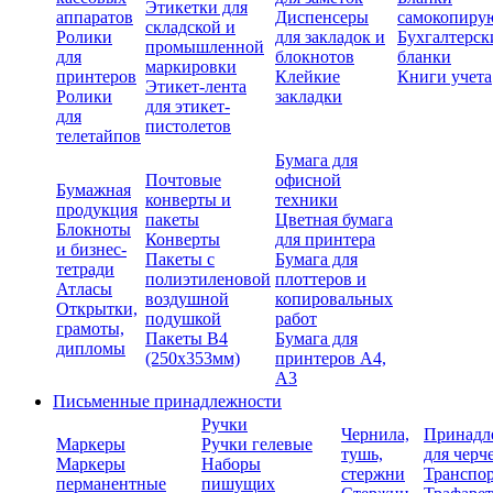
Этикетки для
аппаратов
Диспенсеры
самокопиру
складской и
Ролики
для закладок и
Бухгалтерск
промышленной
для
блокнотов
бланки
маркировки
принтеров
Клейкие
Книги учета
Этикет-лента
Ролики
закладки
для этикет-
для
пистолетов
телетайпов
Бумага для
Почтовые
офисной
Бумажная
конверты и
техники
продукция
пакеты
Цветная бумага
Блокноты
Конверты
для принтера
и бизнес-
Пакеты с
Бумага для
тетради
полиэтиленовой
плоттеров и
Атласы
воздушной
копировальных
Открытки,
подушкой
работ
грамоты,
Пакеты В4
Бумага для
дипломы
(250х353мм)
принтеров А4,
А3
Письменные принадлежности
Ручки
Чернила,
Принадл
Маркеры
Ручки гелевые
тушь,
для черч
Маркеры
Наборы
стержни
Транспо
перманентные
пишущих