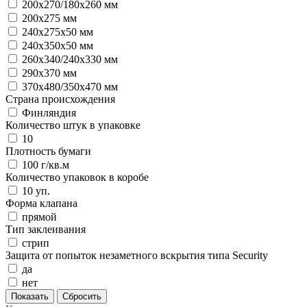
200х270/180х260 мм
200х275 мм
240x275x50 мм
240x350x50 мм
260х340/240х330 мм
290х370 мм
370х480/350х470 мм
Страна происхождения
Финляндия
Количество штук в упаковке
10
Плотность бумаги
100 г/кв.м
Количество упаковок в коробе
10 уп.
Форма клапана
прямой
Тип заклеивания
стрип
Защита от попыток незаметного вскрытия типа Security
да
нет
Показать
Сбросить