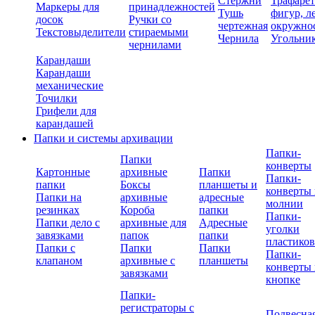
Стержни
Трафаре
Маркеры для
принадлежностей
Тушь
фигур, л
досок
Ручки со
чертежная
окружно
Текстовыделители
стираемыми
Чернила
Угольни
чернилами
Карандаши
Карандаши
механические
Точилки
Грифели для
карандашей
Папки и системы архивации
Папки-
Папки
конверты
Картонные
архивные
Папки
Папки-
папки
Боксы
планшеты и
конверты 
Папки на
архивные
адресные
молнии
резинках
Короба
папки
Папки-
Папки дело с
архивные для
Адресные
уголки
завязками
папок
папки
пластико
Папки с
Папки
Папки
Папки-
клапаном
архивные с
планшеты
конверты 
завязками
кнопке
Папки-
регистраторы с
Подвесна