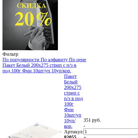
Фильтр
По популярности
По алфавиту
По цене
Пакет Белый 200х275 стрип с п/э в
под 100г Фин 10шт/уп 10уп/кор.
Пакет
Белый
200х275
стрип с
п/э в под
100г
Фин
10шт/уп
351 руб.
10уп/
-
кор.
Артикул:
82055
+