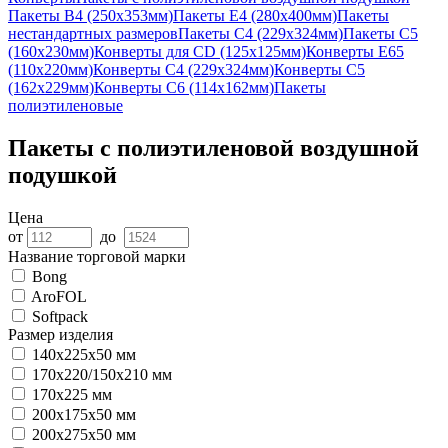
Пакеты В4 (250х353мм)
Пакеты Е4 (280х400мм)
Пакеты
нестандартных размеров
Пакеты С4 (229х324мм)
Пакеты С5
(160х230мм)
Конверты для CD (125х125мм)
Конверты Е65
(110х220мм)
Конверты С4 (229х324мм)
Конверты С5
(162х229мм)
Конверты С6 (114х162мм)
Пакеты
полиэтиленовые
Пакеты с полиэтиленовой воздушной
подушкой
Цена
от
до
Название торговой марки
Bong
AroFOL
Softpack
Размер изделия
140x225x50 мм
170х220/150х210 мм
170х225 мм
200x175x50 мм
200x275x50 мм