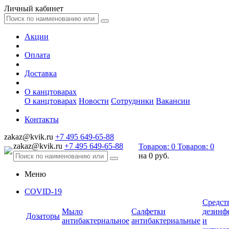
Личный кабинет
Акции
Оплата
Доставка
О канцтоварах
О канцтоварах
Новости
Сотрудники
Вакансии
Контакты
zakaz@kvik.ru
+7 495 649-65-88
zakaz@kvik.ru
+7 495 649-65-88
Товаров:
0
Товаров:
0
на
0 руб.
Меню
COVID-19
Средст
Мыло
Салфетки
дезинф
Дозаторы
антибактериальное
антибактериальные
и