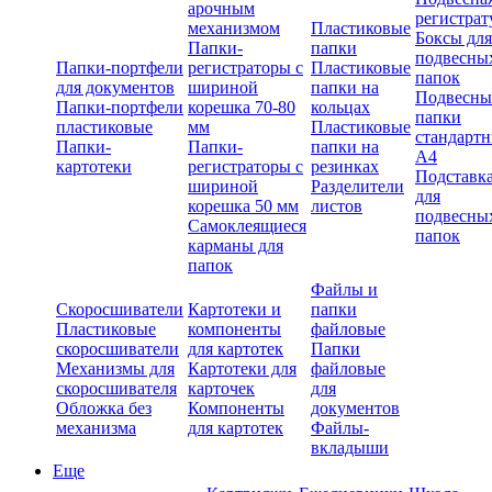
арочным
регистрат
механизмом
Пластиковые
Боксы для
Папки-
папки
подвесны
Папки-портфели
регистраторы с
Пластиковые
папок
для документов
шириной
папки на
Подвесны
Папки-портфели
корешка 70-80
кольцах
папки
пластиковые
мм
Пластиковые
стандарт
Папки-
Папки-
папки на
А4
картотеки
регистраторы с
резинках
Подставк
шириной
Разделители
для
корешка 50 мм
листов
подвесны
Самоклеящиеся
папок
карманы для
папок
Файлы и
Скоросшиватели
Картотеки и
папки
Пластиковые
компоненты
файловые
скоросшиватели
для картотек
Папки
Механизмы для
Картотеки для
файловые
скоросшивателя
карточек
для
Обложка без
Компоненты
документов
механизма
для картотек
Файлы-
вкладыши
Еще