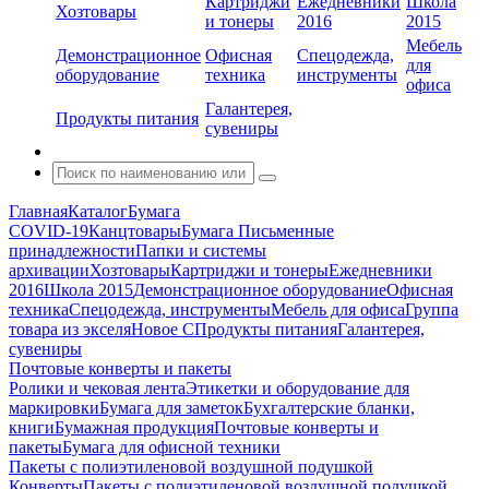
Картриджи
Ежедневники
Школа
Хозтовары
и тонеры
2016
2015
Мебель
Демонстрационное
Офисная
Спецодежда,
для
оборудование
техника
инструменты
офиса
Галантерея,
Продукты питания
сувениры
Главная
Каталог
Бумага
COVID-19
Канцтовары
Бумага
Письменные
принадлежности
Папки и системы
архивации
Хозтовары
Картриджи и тонеры
Ежедневники
2016
Школа 2015
Демонстрационное оборудование
Офисная
техника
Спецодежда, инструменты
Мебель для офиса
Группа
товара из экселя
Новое С
Продукты питания
Галантерея,
сувениры
Почтовые конверты и пакеты
Ролики и чековая лента
Этикетки и оборудование для
маркировки
Бумага для заметок
Бухгалтерские бланки,
книги
Бумажная продукция
Почтовые конверты и
пакеты
Бумага для офисной техники
Пакеты с полиэтиленовой воздушной подушкой
Конверты
Пакеты с полиэтиленовой воздушной подушкой