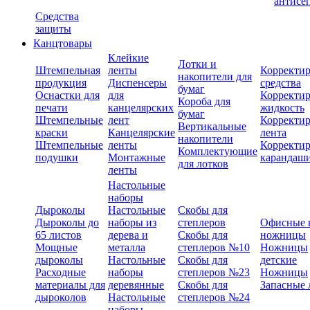
антисе
Средства
защиты
Канцтовары
Клейкие
Лотки и
Штемпельная
ленты
Корректи
накопители для
продукция
Диспенсеры
средства
бумаг
Оснастки для
для
Корректи
Короба для
печати
канцелярских
жидкость
бумаг
Штемпельные
лент
Корректи
Вертикальные
краски
Канцелярские
лента
накопители
Штемпельные
ленты
Корректи
Комплектующие
подушки
Монтажные
карандаш
для лотков
ленты
Настольные
наборы
Дыроколы
Настольные
Скобы для
Дыроколы до
наборы из
степлеров
Офисные 
65 листов
дерева и
Скобы для
ножницы
Мощные
металла
степлеров №10
Ножницы
дыроколы
Настольные
Скобы для
детские
Расходные
наборы
степлеров №23
Ножницы
материалы для
деревянные
Скобы для
Запасные 
дыроколов
Настольные
степлеров №24
наборы