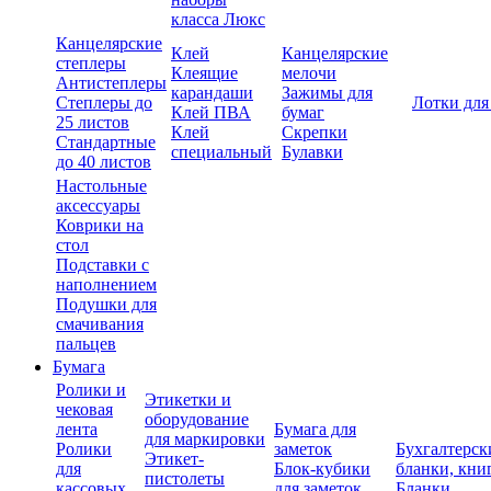
класса Люкс
Канцелярские
Клей
Канцелярские
степлеры
Клеящие
мелочи
Антистеплеры
карандаши
Зажимы для
Степлеры до
Лотки для
Клей ПВА
бумаг
25 листов
Клей
Скрепки
Стандартные
специальный
Булавки
до 40 листов
Настольные
аксессуары
Коврики на
стол
Подставки с
наполнением
Подушки для
смачивания
пальцев
Бумага
Ролики и
Этикетки и
чековая
оборудование
лента
Бумага для
для маркировки
Ролики
заметок
Бухгалтерск
Этикет-
для
Блок-кубики
бланки, кни
пистолеты
кассовых
для заметок
Бланки