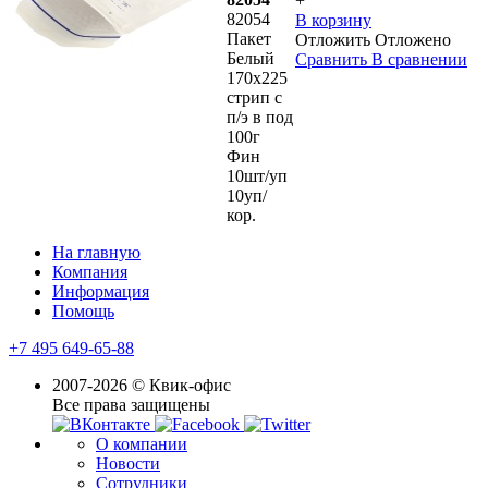
+
82054
В корзину
Пакет
Отложить
Отложено
Белый
Сравнить
В сравнении
170х225
стрип с
п/э в под
100г
Фин
10шт/уп
10уп/
кор.
На главную
Компания
Информация
Помощь
+7 495 649-65-88
2007-2026 © Квик-офис
Все права защищены
О компании
Новости
Сотрудники