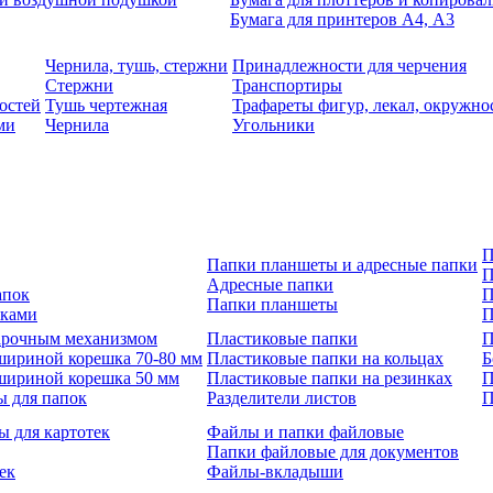
Бумага для принтеров А4, А3
Чернила, тушь, стержни
Принадлежности для черчения
Стержни
Транспортиры
остей
Тушь чертежная
Трафареты фигур, лекал, окружно
ми
Чернила
Угольники
П
Папки планшеты и адресные папки
П
Адресные папки
апок
П
Папки планшеты
зками
П
 арочным механизмом
Пластиковые папки
П
шириной корешка 70-80 мм
Пластиковые папки на кольцах
Б
шириной корешка 50 мм
Пластиковые папки на резинках
П
ы для папок
Разделители листов
П
ы для картотек
Файлы и папки файловые
Папки файловые для документов
ек
Файлы-вкладыши