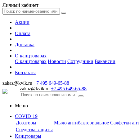
Личный кабинет
Акции
Оплата
Доставка
О канцтоварах
О канцтоварах
Новости
Сотрудники
Вакансии
Контакты
zakaz@kvik.ru
+7 495 649-65-88
zakaz@kvik.ru
+7 495 649-65-88
Меню
COVID-19
Дозаторы
Мыло антибактериальное
Салфетки ан
Средства защиты
Канцтовары