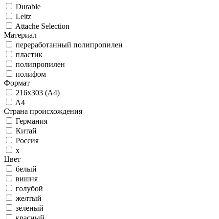
Durable
Leitz
Attache Selection
Материал
переработанный полипропилен
пластик
полипропилен
полифом
Формат
216х303 (А4)
A4
Страна происхождения
Германия
Китай
Россия
х
Цвет
белый
вишня
голубой
желтый
зеленый
красный