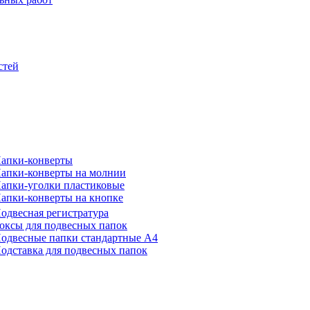
стей
апки-конверты
апки-конверты на молнии
апки-уголки пластиковые
апки-конверты на кнопке
одвесная регистратура
оксы для подвесных папок
одвесные папки стандартные А4
одставка для подвесных папок