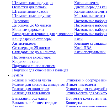
Штемпельная продукция
Клейкие ленты
Оснастки для печати
Диспенсеры для ка
Штемпельные краски
Канцелярские лент
Штемпельные подушки
Монтажные ленты
Дыроколы
Настольные набор
Дыроколы до 65 листов
Настольные наборы 
Мощные дыроколы
Настольные наборы
Расходные материалы для дыроколов
Настольные наборы
Канцелярские степлеры
Клей
Антистеплеры
Клеящие карандаш
Степлеры до 25 листов
Клей ПВА
Стандартные до 40 листов
Клей специальный
Настольные аксессуары
Коврики на стол
Подставки с наполнением
Подушки для смачивания пальцев
Бумага
Ролики и чековая лента
Этикетки и оборудовани
Ролики для кассовых аппаратов
Этикет-пистолеты
Ролики для принтеров
Этикетки для складско
Ролики для телетайпов
Этикет-лента для этикет
Бумажная продукция
Почтовые конверты и па
Блокноты и бизнес-тетради
Конверты
Атласы
Пакеты с полиэтиленов