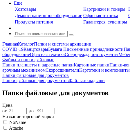
Еще
Хозтовары
Картриджи и тонеры
Демонстрационное оборудование
Офисная техника
Продукты питания
Галантерея, сувениры
Главная
Каталог
Папки и системы архивации
COVID-19
Канцтовары
Бумага
Письменные принадлежности
Па
оборудование
Офисная техника
Спецодежда, инструменты
Мебел
Файлы и папки файловые
Папки планшеты и адресные папки
Картонные папки
Папки-ко
арочным механизмом
Скоросшиватели
Картотеки и компоненты 
Папки файловые для документов
Папки файловые для документов
Файлы-вкладыши
Папки файловые для документов
Цена
от
до
Название торговой марки
NoName
Attache