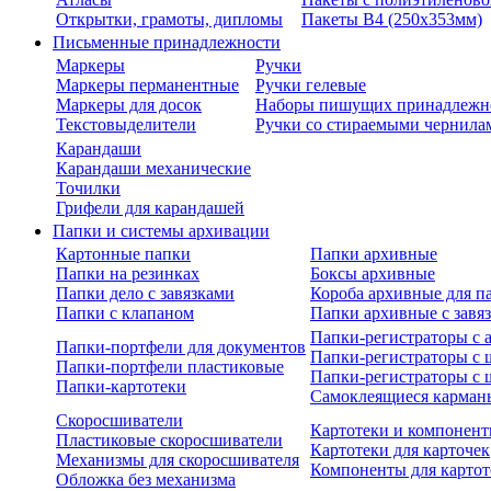
Открытки, грамоты, дипломы
Пакеты В4 (250х353мм)
Письменные принадлежности
Маркеры
Ручки
Маркеры перманентные
Ручки гелевые
Маркеры для досок
Наборы пишущих принадлежн
Текстовыделители
Ручки со стираемыми чернила
Карандаши
Карандаши механические
Точилки
Грифели для карандашей
Папки и системы архивации
Картонные папки
Папки архивные
Папки на резинках
Боксы архивные
Папки дело с завязками
Короба архивные для п
Папки с клапаном
Папки архивные с завя
Папки-регистраторы с
Папки-портфели для документов
Папки-регистраторы с 
Папки-портфели пластиковые
Папки-регистраторы с 
Папки-картотеки
Самоклеящиеся карман
Скоросшиватели
Картотеки и компонент
Пластиковые скоросшиватели
Картотеки для карточек
Механизмы для скоросшивателя
Компоненты для картот
Обложка без механизма