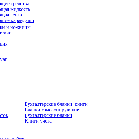
щие средства
щая жидкость
щая лента
ющие карандаши
жи и ножницы
тские
звия
умаг
Бухгалтерские бланки, книги
Бланки самокопирующие
отов
Бухгалтерские бланки
Книги учета
льных работ