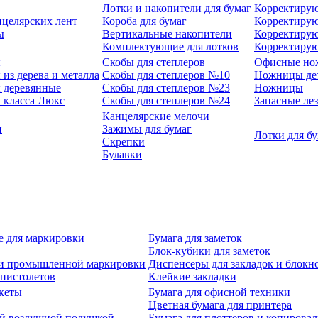
Лотки и накопители для бумаг
Корректирую
нцелярских лент
Короба для бумаг
Корректирую
ы
Вертикальные накопители
Корректирую
Комплектующие для лотков
Корректиру
ы
Скобы для степлеров
Офисные но
из дерева и металла
Скобы для степлеров №10
Ножницы де
 деревянные
Скобы для степлеров №23
Ножницы
 класса Люкс
Скобы для степлеров №24
Запасные ле
Канцелярские мелочи
и
Зажимы для бумаг
Лотки для б
Скрепки
Булавки
е для маркировки
Бумага для заметок
Блок-кубики для заметок
й и промышленной маркировки
Диспенсеры для закладок и блокн
-пистолетов
Клейкие закладки
кеты
Бумага для офисной техники
Цветная бумага для принтера
ой воздушной подушкой
Бумага для плоттеров и копирова