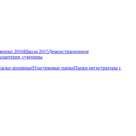
вники 2016
Школа 2015
Демонстрационное
алантерея, сувениры
апки архивные
Пластиковые папки
Папки-регистраторы с