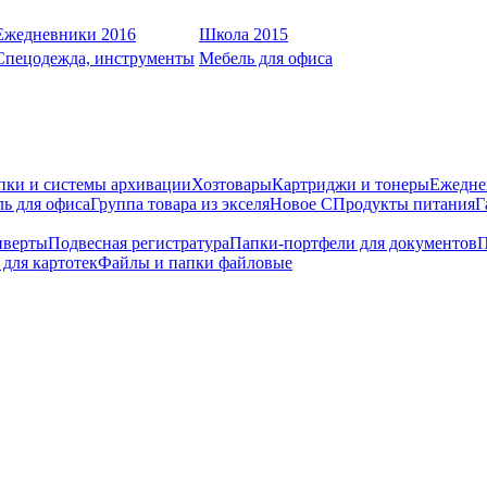
Ежедневники 2016
Школа 2015
Спецодежда, инструменты
Мебель для офиса
пки и системы архивации
Хозтовары
Картриджи и тонеры
Ежедне
ь для офиса
Группа товара из экселя
Новое С
Продукты питания
Г
нверты
Подвесная регистратура
Папки-портфели для документов
П
для картотек
Файлы и папки файловые