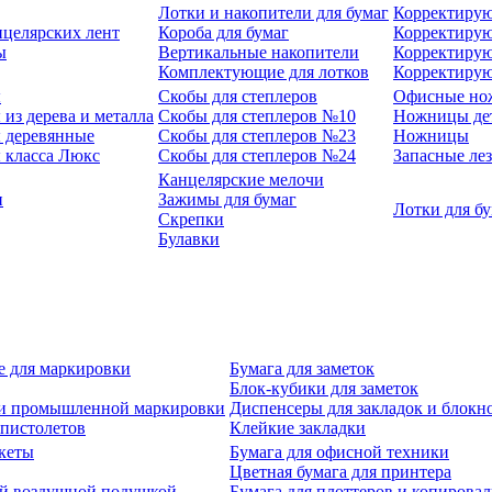
Лотки и накопители для бумаг
Корректирую
нцелярских лент
Короба для бумаг
Корректирую
ы
Вертикальные накопители
Корректирую
Комплектующие для лотков
Корректиру
ы
Скобы для степлеров
Офисные но
из дерева и металла
Скобы для степлеров №10
Ножницы де
 деревянные
Скобы для степлеров №23
Ножницы
 класса Люкс
Скобы для степлеров №24
Запасные ле
Канцелярские мелочи
и
Зажимы для бумаг
Лотки для б
Скрепки
Булавки
е для маркировки
Бумага для заметок
Блок-кубики для заметок
й и промышленной маркировки
Диспенсеры для закладок и блокн
-пистолетов
Клейкие закладки
кеты
Бумага для офисной техники
Цветная бумага для принтера
ой воздушной подушкой
Бумага для плоттеров и копирова