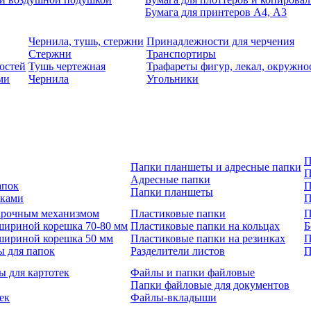
Бумага для принтеров А4, А3
Чернила, тушь, стержни
Принадлежности для черчения
Стержни
Транспортиры
остей
Тушь чертежная
Трафареты фигур, лекал, окружно
ми
Чернила
Угольники
П
Папки планшеты и адресные папки
П
Адресные папки
апок
П
Папки планшеты
зками
П
 арочным механизмом
Пластиковые папки
П
шириной корешка 70-80 мм
Пластиковые папки на кольцах
Б
шириной корешка 50 мм
Пластиковые папки на резинках
П
ы для папок
Разделители листов
П
ы для картотек
Файлы и папки файловые
Папки файловые для документов
ек
Файлы-вкладыши