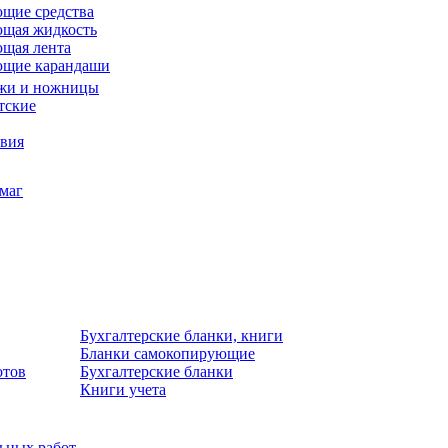
щие средства
щая жидкость
щая лента
ющие карандаши
жи и ножницы
тские
звия
умаг
Бухгалтерские бланки, книги
Бланки самокопирующие
отов
Бухгалтерские бланки
Книги учета
льных работ