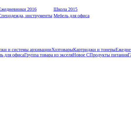
Ежедневники 2016
Школа 2015
Спецодежда, инструменты
Мебель для офиса
пки и системы архивации
Хозтовары
Картриджи и тонеры
Ежедне
ь для офиса
Группа товара из экселя
Новое С
Продукты питания
Г