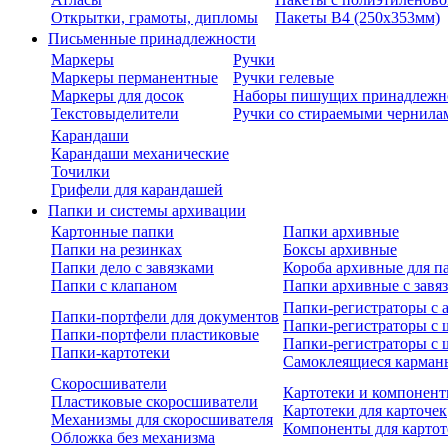
Открытки, грамоты, дипломы
Пакеты В4 (250х353мм)
Письменные принадлежности
Маркеры
Ручки
Маркеры перманентные
Ручки гелевые
Маркеры для досок
Наборы пишущих принадлежн
Текстовыделители
Ручки со стираемыми чернила
Карандаши
Карандаши механические
Точилки
Грифели для карандашей
Папки и системы архивации
Картонные папки
Папки архивные
Папки на резинках
Боксы архивные
Папки дело с завязками
Короба архивные для п
Папки с клапаном
Папки архивные с завя
Папки-регистраторы с
Папки-портфели для документов
Папки-регистраторы с 
Папки-портфели пластиковые
Папки-регистраторы с 
Папки-картотеки
Самоклеящиеся карман
Скоросшиватели
Картотеки и компонент
Пластиковые скоросшиватели
Картотеки для карточек
Механизмы для скоросшивателя
Компоненты для картот
Обложка без механизма