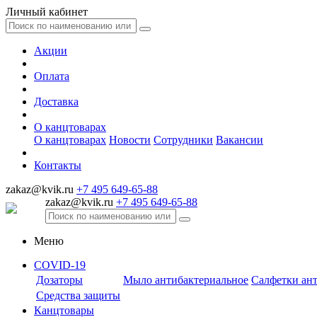
Личный кабинет
Акции
Оплата
Доставка
О канцтоварах
О канцтоварах
Новости
Сотрудники
Вакансии
Контакты
zakaz@kvik.ru
+7 495 649-65-88
zakaz@kvik.ru
+7 495 649-65-88
Меню
COVID-19
Дозаторы
Мыло антибактериальное
Салфетки ан
Средства защиты
Канцтовары