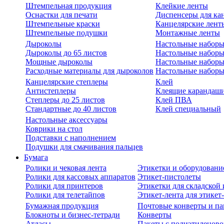
Штемпельная продукция
Клейкие ленты
Оснастки для печати
Диспенсеры для ка
Штемпельные краски
Канцелярские лент
Штемпельные подушки
Монтажные ленты
Дыроколы
Настольные набор
Дыроколы до 65 листов
Настольные наборы 
Мощные дыроколы
Настольные наборы
Расходные материалы для дыроколов
Настольные наборы
Канцелярские степлеры
Клей
Антистеплеры
Клеящие карандаш
Степлеры до 25 листов
Клей ПВА
Стандартные до 40 листов
Клей специальный
Настольные аксессуары
Коврики на стол
Подставки с наполнением
Подушки для смачивания пальцев
Бумага
Ролики и чековая лента
Этикетки и оборудовани
Ролики для кассовых аппаратов
Этикет-пистолеты
Ролики для принтеров
Этикетки для складско
Ролики для телетайпов
Этикет-лента для этикет
Бумажная продукция
Почтовые конверты и па
Блокноты и бизнес-тетради
Конверты
Атласы
Пакеты с полиэтиленов