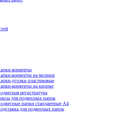
стей
апки-конверты
апки-конверты на молнии
апки-уголки пластиковые
апки-конверты на кнопке
одвесная регистратура
оксы для подвесных папок
одвесные папки стандартные А4
одставка для подвесных папок