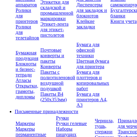
Этикетки для
аппаратов
Диспенсеры
самокопиру
складской и
Ролики
для закладок и
Бухгалтерск
промышленной
для
блокнотов
бланки
маркировки
принтеров
Клейкие
Книги учета
Этикет-лента
Ролики
закладки
для этикет-
для
пистолетов
телетайпов
Бумага для
Почтовые
офисной
Бумажная
конверты и
техники
продукция
пакеты
Цветная бумага
Блокноты
Конверты
для принтера
и бизнес-
Пакеты с
Бумага для
тетради
полиэтиленовой
плоттеров и
Атласы
воздушной
копировальных
Открытки,
подушкой
работ
грамоты,
Пакеты В4
Бумага для
дипломы
(250х353мм)
принтеров А4,
А3
Письменные принадлежности
Ручки
Чернила,
Принадл
Маркеры
Ручки гелевые
тушь,
для черч
Маркеры
Наборы
стержни
Транспо
перманентные
пишущих