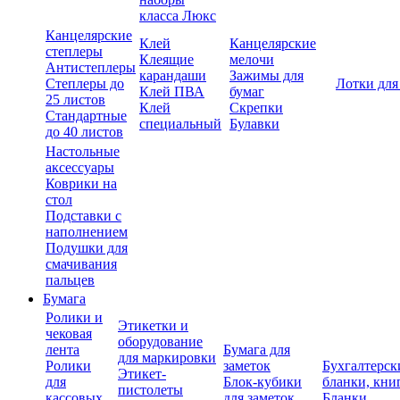
класса Люкс
Канцелярские
Клей
Канцелярские
степлеры
Клеящие
мелочи
Антистеплеры
карандаши
Зажимы для
Степлеры до
Лотки для
Клей ПВА
бумаг
25 листов
Клей
Скрепки
Стандартные
специальный
Булавки
до 40 листов
Настольные
аксессуары
Коврики на
стол
Подставки с
наполнением
Подушки для
смачивания
пальцев
Бумага
Ролики и
Этикетки и
чековая
оборудование
лента
Бумага для
для маркировки
Ролики
заметок
Бухгалтерск
Этикет-
для
Блок-кубики
бланки, кни
пистолеты
кассовых
для заметок
Бланки