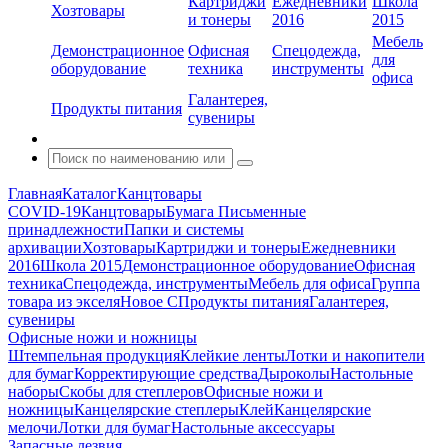
Картриджи
Ежедневники
Школа
Хозтовары
и тонеры
2016
2015
Мебель
Демонстрационное
Офисная
Спецодежда,
для
оборудование
техника
инструменты
офиса
Галантерея,
Продукты питания
сувениры
Главная
Каталог
Канцтовары
COVID-19
Канцтовары
Бумага
Письменные
принадлежности
Папки и системы
архивации
Хозтовары
Картриджи и тонеры
Ежедневники
2016
Школа 2015
Демонстрационное оборудование
Офисная
техника
Спецодежда, инструменты
Мебель для офиса
Группа
товара из экселя
Новое С
Продукты питания
Галантерея,
сувениры
Офисные ножи и ножницы
Штемпельная продукция
Клейкие ленты
Лотки и накопители
для бумаг
Корректирующие средства
Дыроколы
Настольные
наборы
Скобы для степлеров
Офисные ножи и
ножницы
Канцелярские степлеры
Клей
Канцелярские
мелочи
Лотки для бумаг
Настольные аксессуары
Запасные лезвия