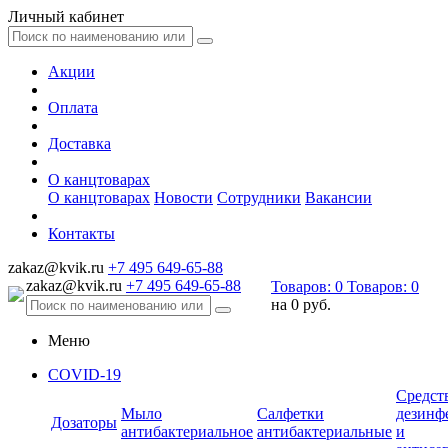
Личный кабинет
Акции
Оплата
Доставка
О канцтоварах
О канцтоварах
Новости
Сотрудники
Вакансии
Контакты
zakaz@kvik.ru
+7 495 649-65-88
zakaz@kvik.ru
+7 495 649-65-88
Товаров:
0
Товаров:
0
на
0 руб.
Меню
COVID-19
Средст
Мыло
Салфетки
дезинф
Дозаторы
антибактериальное
антибактериальные
и