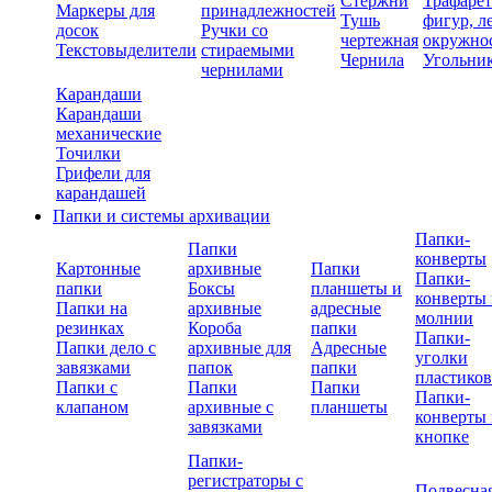
Стержни
Трафаре
Маркеры для
принадлежностей
Тушь
фигур, л
досок
Ручки со
чертежная
окружно
Текстовыделители
стираемыми
Чернила
Угольни
чернилами
Карандаши
Карандаши
механические
Точилки
Грифели для
карандашей
Папки и системы архивации
Папки-
Папки
конверты
Картонные
архивные
Папки
Папки-
папки
Боксы
планшеты и
конверты 
Папки на
архивные
адресные
молнии
резинках
Короба
папки
Папки-
Папки дело с
архивные для
Адресные
уголки
завязками
папок
папки
пластико
Папки с
Папки
Папки
Папки-
клапаном
архивные с
планшеты
конверты 
завязками
кнопке
Папки-
регистраторы с
Подвесна