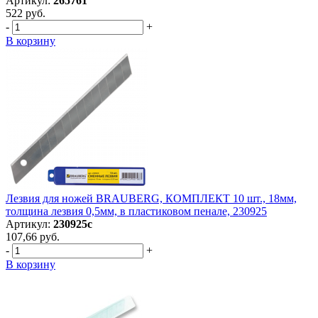
Артикул:
265761
522 руб.
-
+
В корзину
Лезвия для ножей BRAUBERG, КОМПЛЕКТ 10 шт., 18мм,
толщина лезвия 0,5мм, в пластиковом пенале, 230925
Артикул:
230925с
107,66 руб.
-
+
В корзину