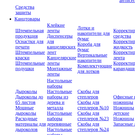
антисе
Средства
защиты
Канцтовары
Клейкие
Лотки и
Штемпельная
ленты
Корректи
накопители для
продукция
Диспенсеры
средства
бумаг
Оснастки для
для
Корректи
Короба для
печати
канцелярских
жидкость
бумаг
Штемпельные
лент
Корректи
Вертикальные
краски
Канцелярские
лента
накопители
Штемпельные
ленты
Корректи
Комплектующие
подушки
Монтажные
карандаш
для лотков
ленты
Настольные
наборы
Дыроколы
Настольные
Скобы для
Дыроколы до
наборы из
степлеров
Офисные 
65 листов
дерева и
Скобы для
ножницы
Мощные
металла
степлеров №10
Ножницы
дыроколы
Настольные
Скобы для
детские
Расходные
наборы
степлеров №23
Ножницы
материалы для
деревянные
Скобы для
Запасные 
дыроколов
Настольные
степлеров №24
наборы