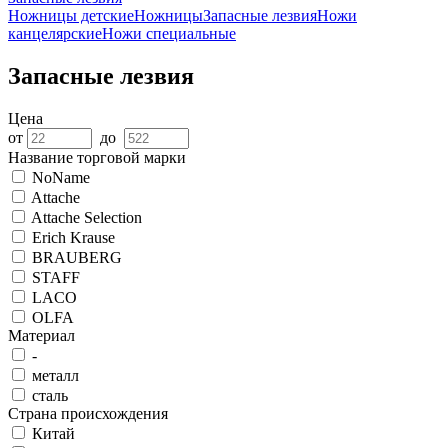
Ножницы детские
Ножницы
Запасные лезвия
Ножи
канцелярские
Ножи специальные
Запасные лезвия
Цена
от
до
Название торговой марки
NoName
Attache
Attache Selection
Erich Krause
BRAUBERG
STAFF
LACO
OLFA
Материал
-
металл
сталь
Страна происхождения
Китай