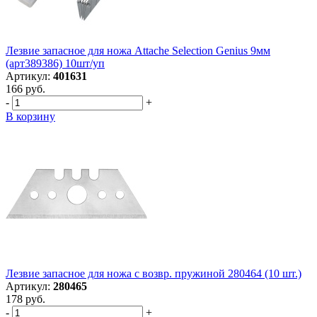
Лезвие запасное для ножа Attache Selection Genius 9мм
(арт389386) 10шт/уп
Артикул:
401631
166 руб.
-
+
В корзину
Лезвие запасное для ножа с возвр. пружиной 280464 (10 шт.)
Артикул:
280465
178 руб.
-
+