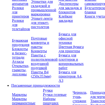
Этикетки для
аппаратов
Диспенсеры
самокопиру
складской и
Ролики
для закладок и
Бухгалтерск
промышленной
для
блокнотов
бланки
маркировки
принтеров
Клейкие
Книги учета
Этикет-лента
Ролики
закладки
для этикет-
для
пистолетов
телетайпов
Бумага для
Почтовые
офисной
Бумажная
конверты и
техники
продукция
пакеты
Цветная бумага
Блокноты
Конверты
для принтера
и бизнес-
Пакеты с
Бумага для
тетради
полиэтиленовой
плоттеров и
Атласы
воздушной
копировальных
Открытки,
подушкой
работ
грамоты,
Пакеты В4
Бумага для
дипломы
(250х353мм)
принтеров А4,
А3
Письменные принадлежности
Ручки
Чернила,
Принадл
Маркеры
Ручки гелевые
тушь,
для черч
Маркеры
Наборы
стержни
Транспо
перманентные
пишущих