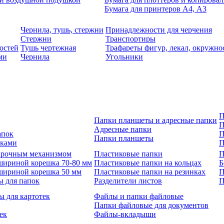
Бумага для принтеров А4, А3
Чернила, тушь, стержни
Принадлежности для черчения
Стержни
Транспортиры
остей
Тушь чертежная
Трафареты фигур, лекал, окружно
ми
Чернила
Угольники
П
Папки планшеты и адресные папки
П
Адресные папки
апок
П
Папки планшеты
зками
П
 арочным механизмом
Пластиковые папки
П
шириной корешка 70-80 мм
Пластиковые папки на кольцах
Б
шириной корешка 50 мм
Пластиковые папки на резинках
П
ы для папок
Разделители листов
П
ы для картотек
Файлы и папки файловые
Папки файловые для документов
ек
Файлы-вкладыши