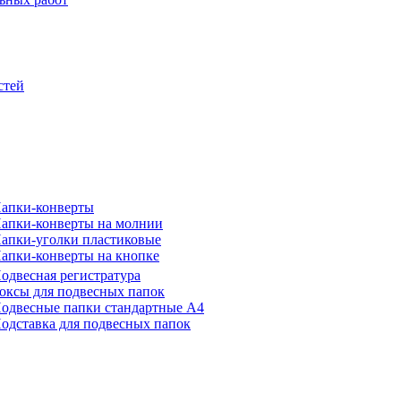
стей
апки-конверты
апки-конверты на молнии
апки-уголки пластиковые
апки-конверты на кнопке
одвесная регистратура
оксы для подвесных папок
одвесные папки стандартные А4
одставка для подвесных папок