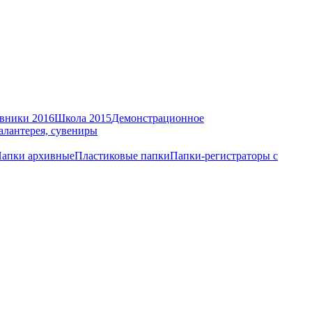
вники 2016
Школа 2015
Демонстрационное
алантерея, сувениры
апки архивные
Пластиковые папки
Папки-регистраторы с