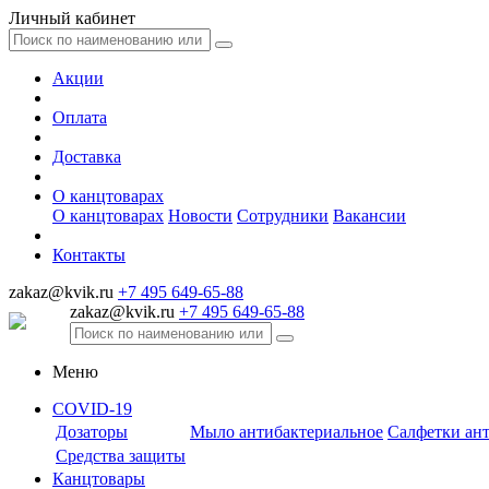
Личный кабинет
Акции
Оплата
Доставка
О канцтоварах
О канцтоварах
Новости
Сотрудники
Вакансии
Контакты
zakaz@kvik.ru
+7 495 649-65-88
zakaz@kvik.ru
+7 495 649-65-88
Меню
COVID-19
Дозаторы
Мыло антибактериальное
Салфетки ан
Средства защиты
Канцтовары