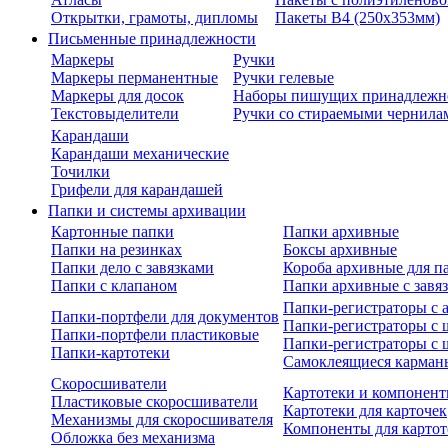
Открытки, грамоты, дипломы
Пакеты В4 (250х353мм)
Письменные принадлежности
Маркеры
Ручки
Маркеры перманентные
Ручки гелевые
Маркеры для досок
Наборы пишущих принадлежн
Текстовыделители
Ручки со стираемыми чернила
Карандаши
Карандаши механические
Точилки
Грифели для карандашей
Папки и системы архивации
Картонные папки
Папки архивные
Папки на резинках
Боксы архивные
Папки дело с завязками
Короба архивные для п
Папки с клапаном
Папки архивные с завя
Папки-регистраторы с
Папки-портфели для документов
Папки-регистраторы с 
Папки-портфели пластиковые
Папки-регистраторы с 
Папки-картотеки
Самоклеящиеся карман
Скоросшиватели
Картотеки и компонент
Пластиковые скоросшиватели
Картотеки для карточек
Механизмы для скоросшивателя
Компоненты для картот
Обложка без механизма