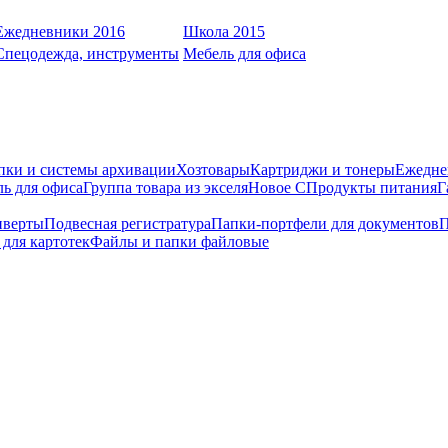
Ежедневники 2016
Школа 2015
Спецодежда, инструменты
Мебель для офиса
пки и системы архивации
Хозтовары
Картриджи и тонеры
Ежедне
ь для офиса
Группа товара из экселя
Новое С
Продукты питания
Г
нверты
Подвесная регистратура
Папки-портфели для документов
П
для картотек
Файлы и папки файловые