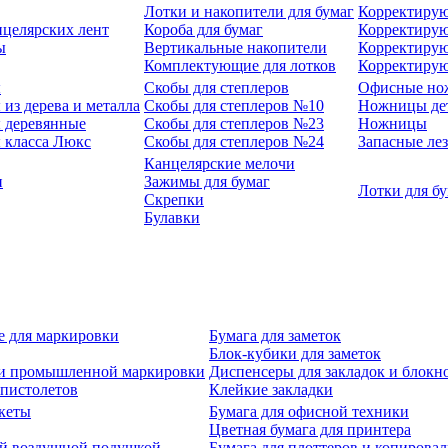
Лотки и накопители для бумаг
Корректирую
нцелярских лент
Короба для бумаг
Корректирую
ы
Вертикальные накопители
Корректирую
Комплектующие для лотков
Корректиру
ы
Скобы для степлеров
Офисные но
из дерева и металла
Скобы для степлеров №10
Ножницы де
 деревянные
Скобы для степлеров №23
Ножницы
 класса Люкс
Скобы для степлеров №24
Запасные ле
Канцелярские мелочи
и
Зажимы для бумаг
Лотки для б
Скрепки
Булавки
е для маркировки
Бумага для заметок
Блок-кубики для заметок
й и промышленной маркировки
Диспенсеры для закладок и блокн
-пистолетов
Клейкие закладки
кеты
Бумага для офисной техники
Цветная бумага для принтера
ой воздушной подушкой
Бумага для плоттеров и копирова