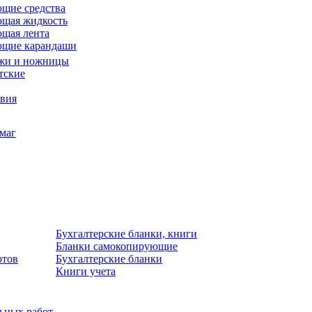
щие средства
щая жидкость
щая лента
ющие карандаши
жи и ножницы
тские
звия
умаг
Бухгалтерские бланки, книги
Бланки самокопирующие
отов
Бухгалтерские бланки
Книги учета
льных работ