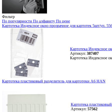
Фильтр
По популярности
По алфавиту
По цене
Картотека Индексное окно прозрачное для картотек 5шт/уп. 5
Картотека Индексное ок
Артикул:
387407
Картотека Индексное ок
Картотека пластиковый разделитель для картотеки А6 HAN
Картотека пластиковый
Артикул:
57562