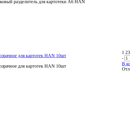
иковый разделитель для картотеки А6 HAN
1 23
озрачное для картотек HAN 10шт
-
В к
озрачное для картотек HAN 10шт
Отл