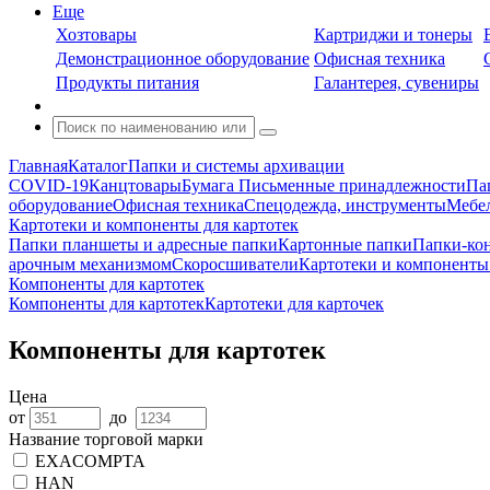
Еще
Хозтовары
Картриджи и тонеры
Демонстрационное оборудование
Офисная техника
Продукты питания
Галантерея, сувениры
Главная
Каталог
Папки и системы архивации
COVID-19
Канцтовары
Бумага
Письменные принадлежности
Па
оборудование
Офисная техника
Спецодежда, инструменты
Мебел
Картотеки и компоненты для картотек
Папки планшеты и адресные папки
Картонные папки
Папки-ко
арочным механизмом
Скоросшиватели
Картотеки и компоненты 
Компоненты для картотек
Компоненты для картотек
Картотеки для карточек
Компоненты для картотек
Цена
от
до
Название торговой марки
EXACOMPTA
HAN