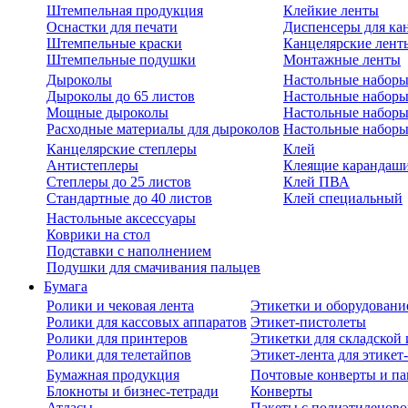
Штемпельная продукция
Клейкие ленты
Оснастки для печати
Диспенсеры для ка
Штемпельные краски
Канцелярские лент
Штемпельные подушки
Монтажные ленты
Дыроколы
Настольные набор
Дыроколы до 65 листов
Настольные наборы 
Мощные дыроколы
Настольные наборы
Расходные материалы для дыроколов
Настольные наборы
Канцелярские степлеры
Клей
Антистеплеры
Клеящие карандаш
Степлеры до 25 листов
Клей ПВА
Стандартные до 40 листов
Клей специальный
Настольные аксессуары
Коврики на стол
Подставки с наполнением
Подушки для смачивания пальцев
Бумага
Ролики и чековая лента
Этикетки и оборудовани
Ролики для кассовых аппаратов
Этикет-пистолеты
Ролики для принтеров
Этикетки для складско
Ролики для телетайпов
Этикет-лента для этикет
Бумажная продукция
Почтовые конверты и па
Блокноты и бизнес-тетради
Конверты
Атласы
Пакеты с полиэтиленов