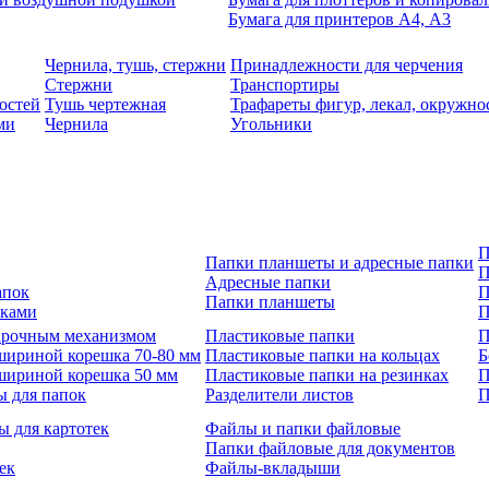
Бумага для принтеров А4, А3
Чернила, тушь, стержни
Принадлежности для черчения
Стержни
Транспортиры
остей
Тушь чертежная
Трафареты фигур, лекал, окружно
ми
Чернила
Угольники
П
Папки планшеты и адресные папки
П
Адресные папки
апок
П
Папки планшеты
зками
П
 арочным механизмом
Пластиковые папки
П
шириной корешка 70-80 мм
Пластиковые папки на кольцах
Б
шириной корешка 50 мм
Пластиковые папки на резинках
П
ы для папок
Разделители листов
П
ы для картотек
Файлы и папки файловые
Папки файловые для документов
ек
Файлы-вкладыши