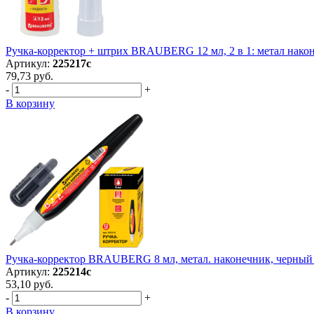
Ручка-корректор + штрих BRAUBERG 12 мл, 2 в 1: метал након
Артикул:
225217с
79,73 руб.
-
+
В корзину
Ручка-корректор BRAUBERG 8 мл, метал. наконечник, черный 
Артикул:
225214с
53,10 руб.
-
+
В корзину