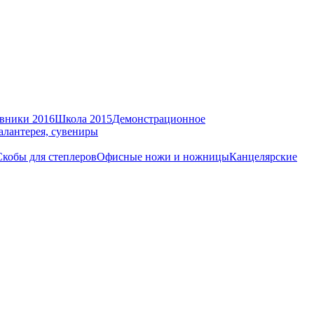
вники 2016
Школа 2015
Демонстрационное
алантерея, сувениры
Скобы для степлеров
Офисные ножи и ножницы
Канцелярские