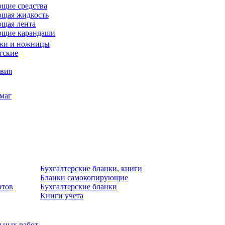
щие средства
щая жидкость
щая лента
ющие карандаши
жи и ножницы
тские
звия
умаг
Бухгалтерские бланки, книги
Бланки самокопирующие
отов
Бухгалтерские бланки
Книги учета
льных работ