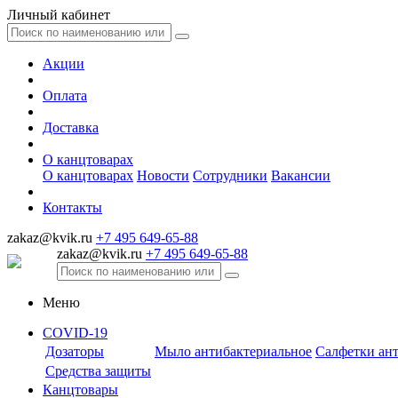
Личный кабинет
Акции
Оплата
Доставка
О канцтоварах
О канцтоварах
Новости
Сотрудники
Вакансии
Контакты
zakaz@kvik.ru
+7 495 649-65-88
zakaz@kvik.ru
+7 495 649-65-88
Меню
COVID-19
Дозаторы
Мыло антибактериальное
Салфетки ан
Средства защиты
Канцтовары