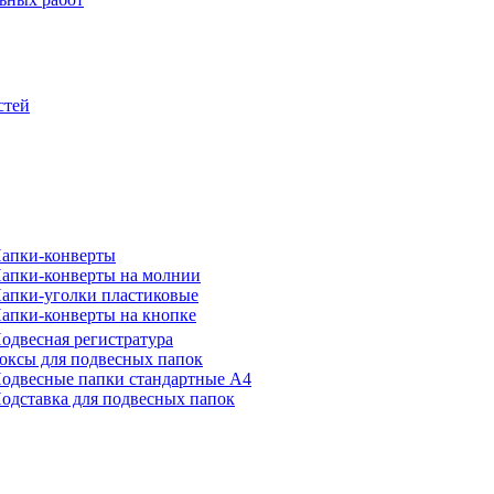
стей
апки-конверты
апки-конверты на молнии
апки-уголки пластиковые
апки-конверты на кнопке
одвесная регистратура
оксы для подвесных папок
одвесные папки стандартные А4
одставка для подвесных папок