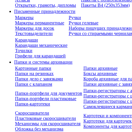
Открытки, грамоты, дипломы
Пакеты В4 (250х353мм)
Письменные принадлежности
Маркеры
Ручки
Маркеры перманентные
Ручки гелевые
Маркеры для досок
Наборы пишущих принадлежн
Текстовыделители
Ручки со стираемыми чернила
Карандаши
Карандаши механические
Точилки
Грифели для карандашей
Папки и системы архивации
Картонные папки
Папки архивные
Папки на резинках
Боксы архивные
Папки дело с завязками
Короба архивные для п
Папки с клапаном
Папки архивные с завя
Папки-регистраторы с
Папки-портфели для документов
Папки-регистраторы с 
Папки-портфели пластиковые
Папки-регистраторы с 
Папки-картотеки
Самоклеящиеся карман
Скоросшиватели
Картотеки и компонент
Пластиковые скоросшиватели
Картотеки для карточек
Механизмы для скоросшивателя
Компоненты для картот
Обложка без механизма