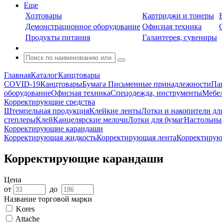
Еще
Хозтовары
Картриджи и тонеры
Демонстрационное оборудование
Офисная техника
Продукты питания
Галантерея, сувениры
Главная
Каталог
Канцтовары
COVID-19
Канцтовары
Бумага
Письменные принадлежности
Па
оборудование
Офисная техника
Спецодежда, инструменты
Мебел
Корректирующие средства
Штемпельная продукция
Клейкие ленты
Лотки и накопители дл
степлеры
Клей
Канцелярские мелочи
Лотки для бумаг
Настольны
Корректирующие карандаши
Корректирующая жидкость
Корректирующая лента
Корректирую
Корректирующие карандаши
Цена
от
до
Название торговой марки
Kores
Attache