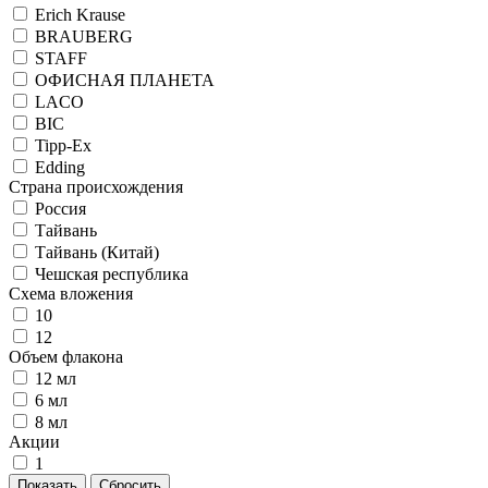
Erich Krause
BRAUBERG
STAFF
ОФИСНАЯ ПЛАНЕТА
LACO
BIC
Tipp-Ex
Edding
Страна происхождения
Россия
Тайвань
Тайвань (Китай)
Чешская республика
Схема вложения
10
12
Объем флакона
12 мл
6 мл
8 мл
Акции
1
Показать
Сбросить