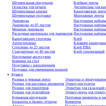
Штемпельная продукция
Клейкие ленты
Оснастки для печати
Диспенсеры для ка
Штемпельные краски
Канцелярские лент
Штемпельные подушки
Монтажные ленты
Дыроколы
Настольные набор
Дыроколы до 65 листов
Настольные наборы 
Мощные дыроколы
Настольные наборы
Расходные материалы для дыроколов
Настольные наборы
Канцелярские степлеры
Клей
Антистеплеры
Клеящие карандаш
Степлеры до 25 листов
Клей ПВА
Стандартные до 40 листов
Клей специальный
Настольные аксессуары
Коврики на стол
Подставки с наполнением
Подушки для смачивания пальцев
Бумага
Ролики и чековая лента
Этикетки и оборудовани
Ролики для кассовых аппаратов
Этикет-пистолеты
Ролики для принтеров
Этикетки для складско
Ролики для телетайпов
Этикет-лента для этикет
Бумажная продукция
Почтовые конверты и па
Блокноты и бизнес-тетради
Конверты
Атласы
Пакеты с полиэтиленов