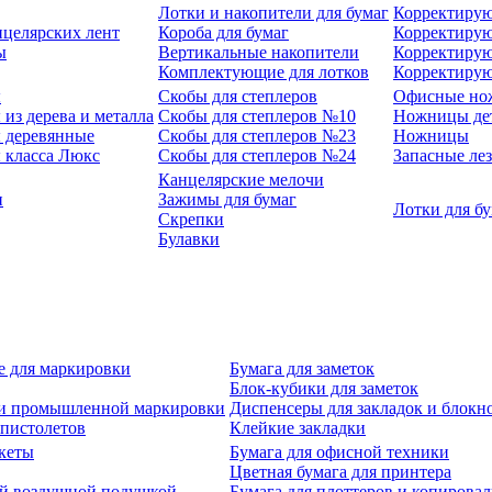
Лотки и накопители для бумаг
Корректирую
нцелярских лент
Короба для бумаг
Корректирую
ы
Вертикальные накопители
Корректирую
Комплектующие для лотков
Корректиру
ы
Скобы для степлеров
Офисные но
из дерева и металла
Скобы для степлеров №10
Ножницы де
 деревянные
Скобы для степлеров №23
Ножницы
 класса Люкс
Скобы для степлеров №24
Запасные ле
Канцелярские мелочи
и
Зажимы для бумаг
Лотки для б
Скрепки
Булавки
е для маркировки
Бумага для заметок
Блок-кубики для заметок
й и промышленной маркировки
Диспенсеры для закладок и блокн
-пистолетов
Клейкие закладки
кеты
Бумага для офисной техники
Цветная бумага для принтера
ой воздушной подушкой
Бумага для плоттеров и копирова