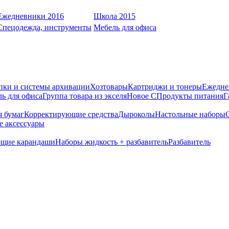
Ежедневники 2016
Школа 2015
Спецодежда, инструменты
Мебель для офиса
пки и системы архивации
Хозтовары
Картриджи и тонеры
Ежедне
ь для офиса
Группа товара из экселя
Новое С
Продукты питания
Г
я бумаг
Корректирующие средства
Дыроколы
Настольные наборы
е аксессуары
щие карандаши
Наборы жидкость + разбавитель
Разбавитель