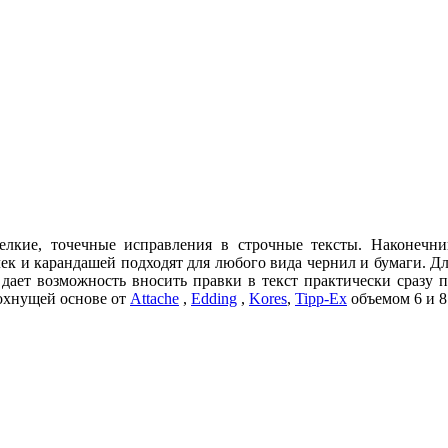
лкие, точечные исправления в строчные тексты. Наконечник
 и карандашей подходят для любого вида чернил и бумаги. Для
 дает возможность вносить правки в текст практически сразу 
охнущей основе от
Attache
,
Edding
,
Kores
,
Tipp-Ex
объемом 6 и 8