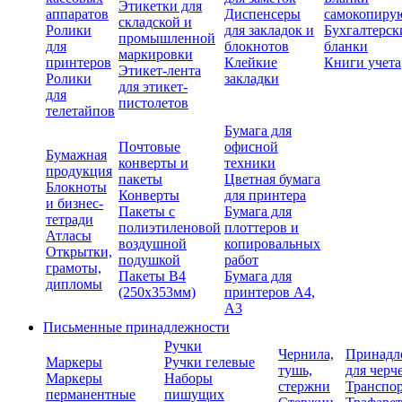
Этикетки для
аппаратов
Диспенсеры
самокопиру
складской и
Ролики
для закладок и
Бухгалтерск
промышленной
для
блокнотов
бланки
маркировки
принтеров
Клейкие
Книги учета
Этикет-лента
Ролики
закладки
для этикет-
для
пистолетов
телетайпов
Бумага для
Почтовые
офисной
Бумажная
конверты и
техники
продукция
пакеты
Цветная бумага
Блокноты
Конверты
для принтера
и бизнес-
Пакеты с
Бумага для
тетради
полиэтиленовой
плоттеров и
Атласы
воздушной
копировальных
Открытки,
подушкой
работ
грамоты,
Пакеты В4
Бумага для
дипломы
(250х353мм)
принтеров А4,
А3
Письменные принадлежности
Ручки
Чернила,
Принадл
Маркеры
Ручки гелевые
тушь,
для черч
Маркеры
Наборы
стержни
Транспо
перманентные
пишущих