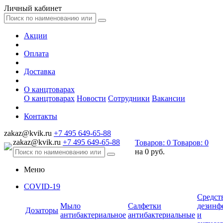
Личный кабинет
Акции
Оплата
Доставка
О канцтоварах
О канцтоварах
Новости
Сотрудники
Вакансии
Контакты
zakaz@kvik.ru
+7 495 649-65-88
zakaz@kvik.ru
+7 495 649-65-88
Товаров:
0
Товаров:
0
на
0 руб.
Меню
COVID-19
Средст
Мыло
Салфетки
дезинф
Дозаторы
антибактериальное
антибактериальные
и