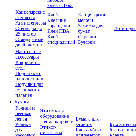
класса Люкс
Канцелярские
Клей
Канцелярские
степлеры
Клеящие
мелочи
Антистеплеры
карандаши
Зажимы для
Степлеры до
Лотки для
Клей ПВА
бумаг
25 листов
Клей
Скрепки
Стандартные
специальный
Булавки
до 40 листов
Настольные
аксессуары
Коврики на
стол
Подставки с
наполнением
Подушки для
смачивания
пальцев
Бумага
Ролики и
Этикетки и
чековая
оборудование
лента
Бумага для
для маркировки
Ролики
заметок
Бухгалтерск
Этикет-
для
Блок-кубики
бланки, кни
пистолеты
кассовых
для заметок
Бланки