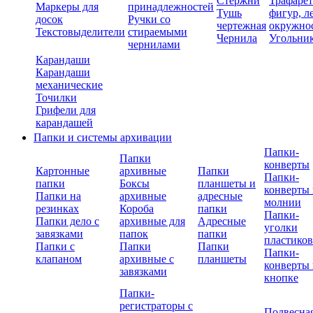
Стержни
Трафаре
Маркеры для
принадлежностей
Тушь
фигур, л
досок
Ручки со
чертежная
окружно
Текстовыделители
стираемыми
Чернила
Угольни
чернилами
Карандаши
Карандаши
механические
Точилки
Грифели для
карандашей
Папки и системы архивации
Папки-
Папки
конверты
Картонные
архивные
Папки
Папки-
папки
Боксы
планшеты и
конверты 
Папки на
архивные
адресные
молнии
резинках
Короба
папки
Папки-
Папки дело с
архивные для
Адресные
уголки
завязками
папок
папки
пластико
Папки с
Папки
Папки
Папки-
клапаном
архивные с
планшеты
конверты 
завязками
кнопке
Папки-
регистраторы с
Подвесна