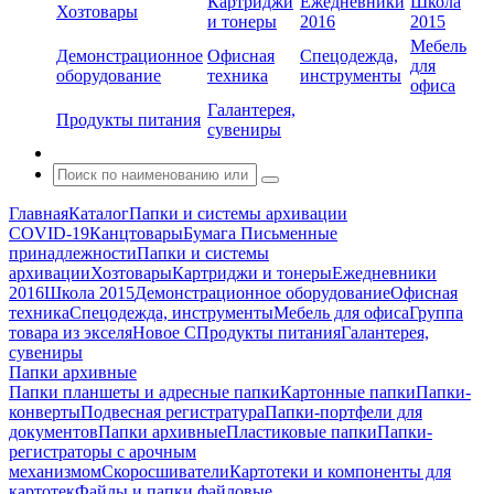
Картриджи
Ежедневники
Школа
Хозтовары
и тонеры
2016
2015
Мебель
Демонстрационное
Офисная
Спецодежда,
для
оборудование
техника
инструменты
офиса
Галантерея,
Продукты питания
сувениры
Главная
Каталог
Папки и системы архивации
COVID-19
Канцтовары
Бумага
Письменные
принадлежности
Папки и системы
архивации
Хозтовары
Картриджи и тонеры
Ежедневники
2016
Школа 2015
Демонстрационное оборудование
Офисная
техника
Спецодежда, инструменты
Мебель для офиса
Группа
товара из экселя
Новое С
Продукты питания
Галантерея,
сувениры
Папки архивные
Папки планшеты и адресные папки
Картонные папки
Папки-
конверты
Подвесная регистратура
Папки-портфели для
документов
Папки архивные
Пластиковые папки
Папки-
регистраторы с арочным
механизмом
Скоросшиватели
Картотеки и компоненты для
картотек
Файлы и папки файловые