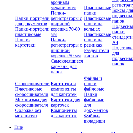
арочным
регистрат
механизмом
Пластиковые
Боксы для
Папки-
папки
подвесны
Папки-портфели
регистраторы с
Пластиковые
папок
для документов
шириной
папки на
Подвесны
Папки-портфели
корешка 70-80
кольцах
папки
пластиковые
мм
Пластиковые
стандарт
Папки-
Папки-
папки на
А4
картотеки
регистраторы с
резинках
Подставк
шириной
Разделители
для
корешка 50 мм
листов
подвесны
Самоклеящиеся
папок
карманы для
папок
Файлы и
Скоросшиватели
Картотеки и
папки
Пластиковые
компоненты
файловые
скоросшиватели
для картотек
Папки
Механизмы для
Картотеки для
файловые
скоросшивателя
карточек
для
Обложка без
Компоненты
документов
механизма
для картотек
Файлы-
вкладыши
Еще