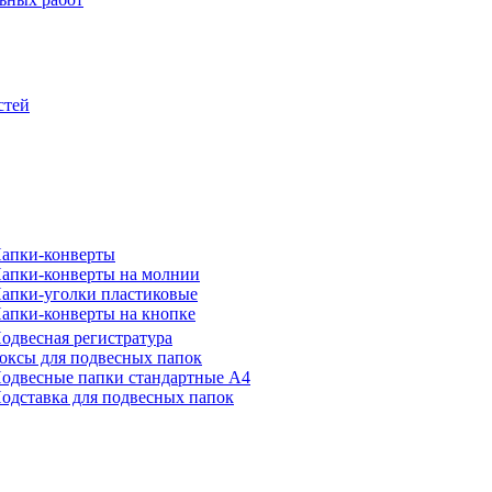
стей
апки-конверты
апки-конверты на молнии
апки-уголки пластиковые
апки-конверты на кнопке
одвесная регистратура
оксы для подвесных папок
одвесные папки стандартные А4
одставка для подвесных папок