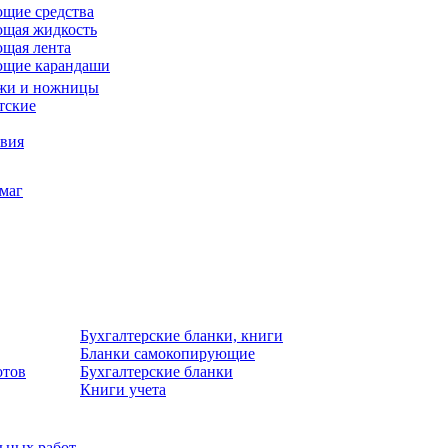
щие средства
щая жидкость
щая лента
ющие карандаши
жи и ножницы
тские
звия
умаг
Бухгалтерские бланки, книги
Бланки самокопирующие
отов
Бухгалтерские бланки
Книги учета
льных работ