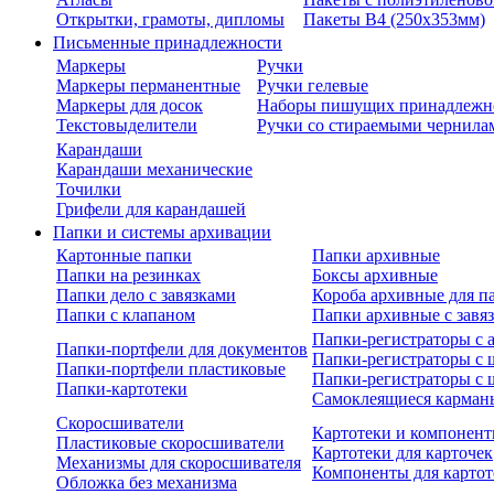
Открытки, грамоты, дипломы
Пакеты В4 (250х353мм)
Письменные принадлежности
Маркеры
Ручки
Маркеры перманентные
Ручки гелевые
Маркеры для досок
Наборы пишущих принадлежн
Текстовыделители
Ручки со стираемыми чернила
Карандаши
Карандаши механические
Точилки
Грифели для карандашей
Папки и системы архивации
Картонные папки
Папки архивные
Папки на резинках
Боксы архивные
Папки дело с завязками
Короба архивные для п
Папки с клапаном
Папки архивные с завя
Папки-регистраторы с
Папки-портфели для документов
Папки-регистраторы с 
Папки-портфели пластиковые
Папки-регистраторы с 
Папки-картотеки
Самоклеящиеся карман
Скоросшиватели
Картотеки и компонент
Пластиковые скоросшиватели
Картотеки для карточек
Механизмы для скоросшивателя
Компоненты для картот
Обложка без механизма