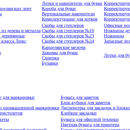
Лотки и накопители для бумаг
Корректирую
нцелярских лент
Короба для бумаг
Корректирую
ы
Вертикальные накопители
Корректирую
Комплектующие для лотков
Корректиру
ы
Скобы для степлеров
Офисные но
из дерева и металла
Скобы для степлеров №10
Ножницы де
 деревянные
Скобы для степлеров №23
Ножницы
 класса Люкс
Скобы для степлеров №24
Запасные ле
Канцелярские мелочи
и
Зажимы для бумаг
Лотки для б
Скрепки
Булавки
е для маркировки
Бумага для заметок
Блок-кубики для заметок
й и промышленной маркировки
Диспенсеры для закладок и блокн
-пистолетов
Клейкие закладки
кеты
Бумага для офисной техники
Цветная бумага для принтера
ой воздушной подушкой
Бумага для плоттеров и копирова