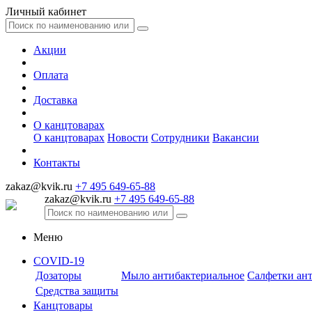
Личный кабинет
Акции
Оплата
Доставка
О канцтоварах
О канцтоварах
Новости
Сотрудники
Вакансии
Контакты
zakaz@kvik.ru
+7 495 649-65-88
zakaz@kvik.ru
+7 495 649-65-88
Меню
COVID-19
Дозаторы
Мыло антибактериальное
Салфетки ан
Средства защиты
Канцтовары