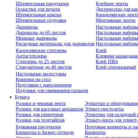
Штемпельная продукция
Клейкие ленты
Оснастки для печати
Диспенсеры для ка
Штемпельные краски
Канцелярские лент
Штемпельные подушки
Монтажные ленты
Дыроколы
Настольные набор
Дыроколы до 65 листов
Настольные наборы 
Мощные дыроколы
Настольные наборы
Расходные материалы для дыроколов
Настольные наборы
Канцелярские степлеры
Клей
Антистеплеры
Клеящие карандаш
Степлеры до 25 листов
Клей ПВА
Стандартные до 40 листов
Клей специальный
Настольные аксессуары
Коврики на стол
Подставки с наполнением
Подушки для смачивания пальцев
Бумага
Ролики и чековая лента
Этикетки и оборудовани
Ролики для кассовых аппаратов
Этикет-пистолеты
Ролики для принтеров
Этикетки для складско
Ролики для телетайпов
Этикет-лента для этикет
Бумажная продукция
Почтовые конверты и па
Блокноты и бизнес-тетради
Конверты
Атласы
Пакеты с полиэтиленов