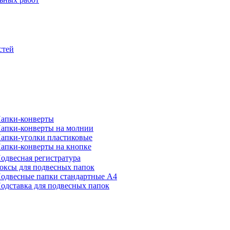
стей
апки-конверты
апки-конверты на молнии
апки-уголки пластиковые
апки-конверты на кнопке
одвесная регистратура
оксы для подвесных папок
одвесные папки стандартные А4
одставка для подвесных папок