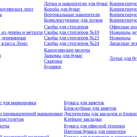
Лотки и накопители для бумаг
Корректирую
нцелярских лент
Короба для бумаг
Корректирую
ы
Вертикальные накопители
Корректирую
Комплектующие для лотков
Корректиру
ы
Скобы для степлеров
Офисные но
из дерева и металла
Скобы для степлеров №10
Ножницы де
 деревянные
Скобы для степлеров №23
Ножницы
 класса Люкс
Скобы для степлеров №24
Запасные ле
Канцелярские мелочи
и
Зажимы для бумаг
Лотки для б
Скрепки
Булавки
е для маркировки
Бумага для заметок
Блок-кубики для заметок
й и промышленной маркировки
Диспенсеры для закладок и блокн
-пистолетов
Клейкие закладки
кеты
Бумага для офисной техники
Цветная бумага для принтера
ой воздушной подушкой
Бумага для плоттеров и копирова