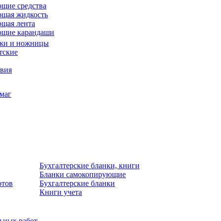
щие средства
щая жидкость
щая лента
ющие карандаши
жи и ножницы
тские
звия
умаг
Бухгалтерские бланки, книги
Бланки самокопирующие
отов
Бухгалтерские бланки
Книги учета
льных работ