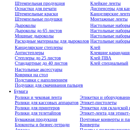
Штемпельная продукция
Клейкие ленты
Оснастки для печати
Диспенсеры для ка
Штемпельные краски
Канцелярские лент
Штемпельные подушки
Монтажные ленты
Дыроколы
Настольные набор
Дыроколы до 65 листов
Настольные наборы 
Мощные дыроколы
Настольные наборы
Расходные материалы для дыроколов
Настольные наборы
Канцелярские степлеры
Клей
Антистеплеры
Клеящие карандаш
Степлеры до 25 листов
Клей ПВА
Стандартные до 40 листов
Клей специальный
Настольные аксессуары
Коврики на стол
Подставки с наполнением
Подушки для смачивания пальцев
Бумага
Ролики и чековая лента
Этикетки и оборудовани
Ролики для кассовых аппаратов
Этикет-пистолеты
Ролики для принтеров
Этикетки для складско
Ролики для телетайпов
Этикет-лента для этикет
Бумажная продукция
Почтовые конверты и па
Блокноты и бизнес-тетради
Конверты
Атласы
Пакеты с полиэтиленов