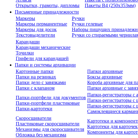
Открытки, грамоты, дипломы
Пакеты В4 (250х353мм)
Письменные принадлежности
Маркеры
Ручки
Маркеры перманентные
Ручки гелевые
Маркеры для досок
Наборы пишущих принадлежн
Текстовыделители
Ручки со стираемыми чернила
Карандаши
Карандаши механические
Точилки
Грифели для карандашей
Папки и системы архивации
Картонные папки
Папки архивные
Папки на резинках
Боксы архивные
Папки дело с завязками
Короба архивные для п
Папки с клапаном
Папки архивные с завя
Папки-регистраторы с
Папки-портфели для документов
Папки-регистраторы с 
Папки-портфели пластиковые
Папки-регистраторы с 
Папки-картотеки
Самоклеящиеся карман
Скоросшиватели
Картотеки и компонент
Пластиковые скоросшиватели
Картотеки для карточек
Механизмы для скоросшивателя
Компоненты для картот
Обложка без механизма