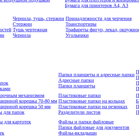
Бумага для принтеров А4, А3
Чернила, тушь, стержни
Принадлежности для черчения
Стержни
Транспортиры
остей
Тушь чертежная
Трафареты фигур, лекал, окружно
ми
Чернила
Угольники
П
Папки планшеты и адресные папки
П
Адресные папки
апок
П
Папки планшеты
зками
П
 арочным механизмом
Пластиковые папки
П
шириной корешка 70-80 мм
Пластиковые папки на кольцах
Б
шириной корешка 50 мм
Пластиковые папки на резинках
П
ы для папок
Разделители листов
П
ы для картотек
Файлы и папки файловые
Папки файловые для документов
ек
Файлы-вкладыши