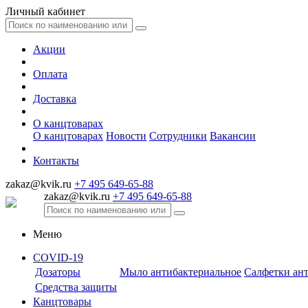
Личный кабинет
Акции
Оплата
Доставка
О канцтоварах
О канцтоварах
Новости
Сотрудники
Вакансии
Контакты
zakaz@kvik.ru
+7 495 649-65-88
zakaz@kvik.ru
+7 495 649-65-88
Меню
COVID-19
Дозаторы
Мыло антибактериальное
Салфетки ан
Средства защиты
Канцтовары