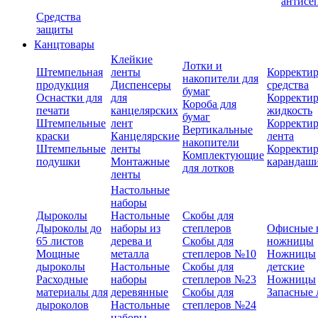
антисе
Средства
защиты
Канцтовары
Клейкие
Лотки и
Штемпельная
ленты
Корректи
накопители для
продукция
Диспенсеры
средства
бумаг
Оснастки для
для
Корректи
Короба для
печати
канцелярских
жидкость
бумаг
Штемпельные
лент
Корректи
Вертикальные
краски
Канцелярские
лента
накопители
Штемпельные
ленты
Корректи
Комплектующие
подушки
Монтажные
карандаш
для лотков
ленты
Настольные
наборы
Дыроколы
Настольные
Скобы для
Дыроколы до
наборы из
степлеров
Офисные 
65 листов
дерева и
Скобы для
ножницы
Мощные
металла
степлеров №10
Ножницы
дыроколы
Настольные
Скобы для
детские
Расходные
наборы
степлеров №23
Ножницы
материалы для
деревянные
Скобы для
Запасные 
дыроколов
Настольные
степлеров №24
наборы