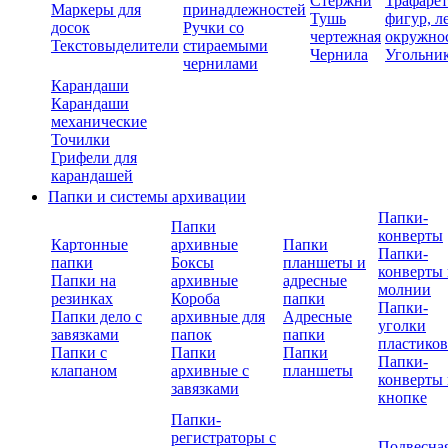
Стержни
Трафаре
Маркеры для
принадлежностей
Тушь
фигур, л
досок
Ручки со
чертежная
окружно
Текстовыделители
стираемыми
Чернила
Угольни
чернилами
Карандаши
Карандаши
механические
Точилки
Грифели для
карандашей
Папки и системы архивации
Папки-
Папки
конверты
Картонные
архивные
Папки
Папки-
папки
Боксы
планшеты и
конверты 
Папки на
архивные
адресные
молнии
резинках
Короба
папки
Папки-
Папки дело с
архивные для
Адресные
уголки
завязками
папок
папки
пластико
Папки с
Папки
Папки
Папки-
клапаном
архивные с
планшеты
конверты 
завязками
кнопке
Папки-
регистраторы с
Подвесна