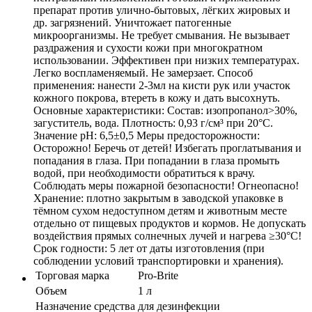
препарат против улично-бытовых, лёгких жировых и
др. загрязнений. Уничтожает патогенные
микроорганизмы. Не требует смывания. Не вызывает
раздражения и сухости кожи при многократном
использовании. Эффективен при низких температурах.
Легко воспламеняемый. Не замерзает. Способ
применения: нанести 2-3мл на кисти рук или участок
кожного покрова, втереть в кожу и дать высохнуть.
Основные характеристики: Состав: изопропанол>30%,
загуститель, вода. Плотность: 0,93 г/см³ при 20°С.
Значение pH: 6,5±0,5 Меры предосторожности:
Осторожно! Беречь от детей! Избегать проглатывания и
попадания в глаза. При попадании в глаза промыть
водой, при необходимости обратиться к врачу.
Соблюдать меры пожарной безопасности! Огнеопасно!
Хранение: плотно закрытым в заводской упаковке в
тёмном сухом недоступном детям и животным месте
отдельно от пищевых продуктов и кормов. Не допускать
воздействия прямых солнечных лучей и нагрева ≥30°С!
Срок годности: 5 лет от даты изготовления (при
соблюдении условий транспортировки и хранения).
Торговая марка
Pro-Brite
Объем
1 л
Назначение средства
для дезинфекции