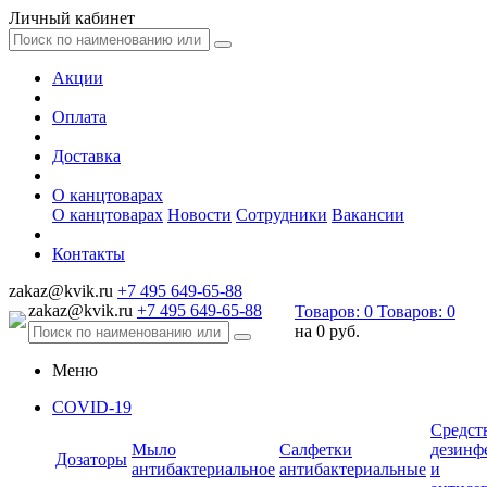
Личный кабинет
Акции
Оплата
Доставка
О канцтоварах
О канцтоварах
Новости
Сотрудники
Вакансии
Контакты
zakaz@kvik.ru
+7 495 649-65-88
zakaz@kvik.ru
+7 495 649-65-88
Товаров:
0
Товаров:
0
на
0 руб.
Меню
COVID-19
Средст
Мыло
Салфетки
дезинф
Дозаторы
антибактериальное
антибактериальные
и