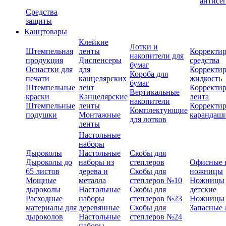
антисе
Средства
защиты
Канцтовары
Клейкие
Лотки и
Штемпельная
ленты
Корректи
накопители для
продукция
Диспенсеры
средства
бумаг
Оснастки для
для
Корректи
Короба для
печати
канцелярских
жидкость
бумаг
Штемпельные
лент
Корректи
Вертикальные
краски
Канцелярские
лента
накопители
Штемпельные
ленты
Корректи
Комплектующие
подушки
Монтажные
карандаш
для лотков
ленты
Настольные
наборы
Дыроколы
Настольные
Скобы для
Дыроколы до
наборы из
степлеров
Офисные 
65 листов
дерева и
Скобы для
ножницы
Мощные
металла
степлеров №10
Ножницы
дыроколы
Настольные
Скобы для
детские
Расходные
наборы
степлеров №23
Ножницы
материалы для
деревянные
Скобы для
Запасные 
дыроколов
Настольные
степлеров №24
наборы