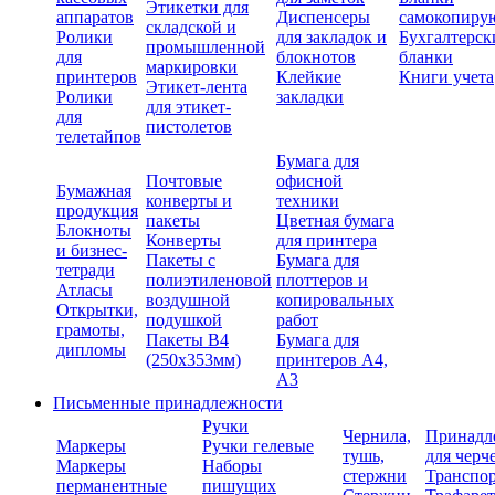
Этикетки для
аппаратов
Диспенсеры
самокопиру
складской и
Ролики
для закладок и
Бухгалтерск
промышленной
для
блокнотов
бланки
маркировки
принтеров
Клейкие
Книги учета
Этикет-лента
Ролики
закладки
для этикет-
для
пистолетов
телетайпов
Бумага для
Почтовые
офисной
Бумажная
конверты и
техники
продукция
пакеты
Цветная бумага
Блокноты
Конверты
для принтера
и бизнес-
Пакеты с
Бумага для
тетради
полиэтиленовой
плоттеров и
Атласы
воздушной
копировальных
Открытки,
подушкой
работ
грамоты,
Пакеты В4
Бумага для
дипломы
(250х353мм)
принтеров А4,
А3
Письменные принадлежности
Ручки
Чернила,
Принадл
Маркеры
Ручки гелевые
тушь,
для черч
Маркеры
Наборы
стержни
Транспо
перманентные
пишущих