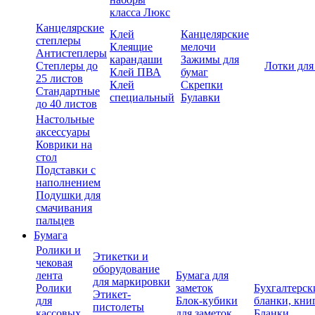
класса Люкс
Канцелярские
Клей
Канцелярские
степлеры
Клеящие
мелочи
Антистеплеры
карандаши
Зажимы для
Степлеры до
Лотки для
Клей ПВА
бумаг
25 листов
Клей
Скрепки
Стандартные
специальный
Булавки
до 40 листов
Настольные
аксессуары
Коврики на
стол
Подставки с
наполнением
Подушки для
смачивания
пальцев
Бумага
Ролики и
Этикетки и
чековая
оборудование
лента
Бумага для
для маркировки
Ролики
заметок
Бухгалтерск
Этикет-
для
Блок-кубики
бланки, кни
пистолеты
кассовых
для заметок
Бланки