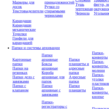
Стержни
Трафаре
Маркеры для
принадлежностей
Тушь
фигур, л
досок
Ручки со
чертежная
окружно
Текстовыделители
стираемыми
Чернила
Угольни
чернилами
Карандаши
Карандаши
механические
Точилки
Грифели для
карандашей
Папки и системы архивации
Папки-
Папки
конверты
Картонные
архивные
Папки
Папки-
папки
Боксы
планшеты и
конверты 
Папки на
архивные
адресные
молнии
резинках
Короба
папки
Папки-
Папки дело с
архивные для
Адресные
уголки
завязками
папок
папки
пластико
Папки с
Папки
Папки
Папки-
клапаном
архивные с
планшеты
конверты 
завязками
кнопке
Папки-
регистраторы с
Подвесна