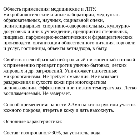
Область применения: медицинские и ЛПУ,
микробиологические и иные лаборатории, медпункты
образовательных, научных, социальной опеки,
пенитенциарных, спортивно-оздоровительных, культурно-
досуговых и иных учреждений, предприятия стерильных,
пищевых, парфюмерно-косметических и фармацевтических
производств, организации общественного питания, торговли
и услуг, гостиницы, объекты ветнадзора, в быту.
Свойства: гелеобразный нейтральный низкопенный готовый
к применению препарат против улично-бытовых, лёгких
жировых и др. загрязнений. Уничтожает патогенные
микроорганизмы. Не требует смывания. Не вызывает
раздражения и сухости кожи при многократном
использовании. Эффективен при низких температурах. Легко
воспламеняемый. Не замерзает.
Способ применения: нанести 2-3мл на кисти рук или участок
кожного покрова, втереть в кожу и дать высохнуть.
Основные характеристики:
Состав: изопропанол>30%, загуститель, вода.