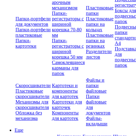
арочным
регистрат
механизмом
Пластиковые
Боксы для
Папки-
папки
подвесны
Папки-портфели
регистраторы с
Пластиковые
папок
для документов
шириной
папки на
Подвесны
Папки-портфели
корешка 70-80
кольцах
папки
пластиковые
мм
Пластиковые
стандарт
Папки-
Папки-
папки на
А4
картотеки
регистраторы с
резинках
Подставк
шириной
Разделители
для
корешка 50 мм
листов
подвесны
Самоклеящиеся
папок
карманы для
папок
Файлы и
Скоросшиватели
Картотеки и
папки
Пластиковые
компоненты
файловые
скоросшиватели
для картотек
Папки
Механизмы для
Картотеки для
файловые
скоросшивателя
карточек
для
Обложка без
Компоненты
документов
механизма
для картотек
Файлы-
вкладыши
Еще