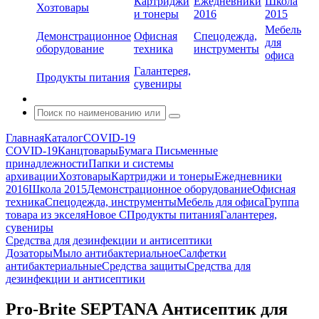
Картриджи
Ежедневники
Школа
Хозтовары
и тонеры
2016
2015
Мебель
Демонстрационное
Офисная
Спецодежда,
для
оборудование
техника
инструменты
офиса
Галантерея,
Продукты питания
сувениры
Главная
Каталог
COVID-19
COVID-19
Канцтовары
Бумага
Письменные
принадлежности
Папки и системы
архивации
Хозтовары
Картриджи и тонеры
Ежедневники
2016
Школа 2015
Демонстрационное оборудование
Офисная
техника
Спецодежда, инструменты
Мебель для офиса
Группа
товара из экселя
Новое С
Продукты питания
Галантерея,
сувениры
Средства для дезинфекции и антисептики
Дозаторы
Мыло антибактериальное
Салфетки
антибактериальные
Средства защиты
Средства для
дезинфекции и антисептики
Pro-Brite SEPTANA Антисептик для