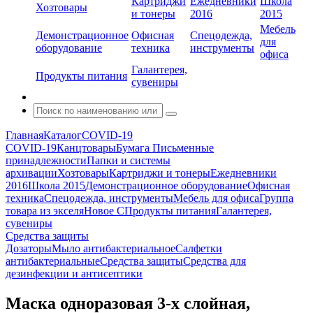
Картриджи
Ежедневники
Школа
Хозтовары
и тонеры
2016
2015
Мебель
Демонстрационное
Офисная
Спецодежда,
для
оборудование
техника
инструменты
офиса
Галантерея,
Продукты питания
сувениры
Главная
Каталог
COVID-19
COVID-19
Канцтовары
Бумага
Письменные
принадлежности
Папки и системы
архивации
Хозтовары
Картриджи и тонеры
Ежедневники
2016
Школа 2015
Демонстрационное оборудование
Офисная
техника
Спецодежда, инструменты
Мебель для офиса
Группа
товара из экселя
Новое С
Продукты питания
Галантерея,
сувениры
Средства защиты
Дозаторы
Мыло антибактериальное
Салфетки
антибактериальные
Средства защиты
Средства для
дезинфекции и антисептики
Маска одноразовая 3-х слойная,