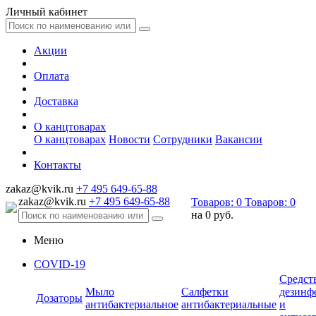
Личный кабинет
Акции
Оплата
Доставка
О канцтоварах
О канцтоварах
Новости
Сотрудники
Вакансии
Контакты
zakaz@kvik.ru
+7 495 649-65-88
zakaz@kvik.ru
+7 495 649-65-88
Товаров:
0
Товаров:
0
на
0 руб.
Меню
COVID-19
Средст
Мыло
Салфетки
дезинф
Дозаторы
антибактериальное
антибактериальные
и