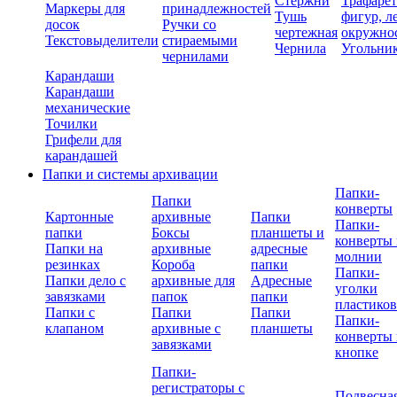
Стержни
Трафаре
Маркеры для
принадлежностей
Тушь
фигур, л
досок
Ручки со
чертежная
окружно
Текстовыделители
стираемыми
Чернила
Угольни
чернилами
Карандаши
Карандаши
механические
Точилки
Грифели для
карандашей
Папки и системы архивации
Папки-
Папки
конверты
Картонные
архивные
Папки
Папки-
папки
Боксы
планшеты и
конверты 
Папки на
архивные
адресные
молнии
резинках
Короба
папки
Папки-
Папки дело с
архивные для
Адресные
уголки
завязками
папок
папки
пластико
Папки с
Папки
Папки
Папки-
клапаном
архивные с
планшеты
конверты 
завязками
кнопке
Папки-
регистраторы с
Подвесна