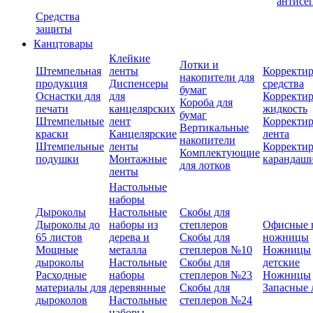
антисе
Средства
защиты
Канцтовары
Клейкие
Лотки и
Штемпельная
ленты
Корректи
накопители для
продукция
Диспенсеры
средства
бумаг
Оснастки для
для
Корректи
Короба для
печати
канцелярских
жидкость
бумаг
Штемпельные
лент
Корректи
Вертикальные
краски
Канцелярские
лента
накопители
Штемпельные
ленты
Корректи
Комплектующие
подушки
Монтажные
карандаш
для лотков
ленты
Настольные
наборы
Дыроколы
Настольные
Скобы для
Дыроколы до
наборы из
степлеров
Офисные 
65 листов
дерева и
Скобы для
ножницы
Мощные
металла
степлеров №10
Ножницы
дыроколы
Настольные
Скобы для
детские
Расходные
наборы
степлеров №23
Ножницы
материалы для
деревянные
Скобы для
Запасные 
дыроколов
Настольные
степлеров №24
наборы