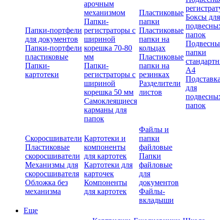
арочным
регистрат
механизмом
Пластиковые
Боксы для
Папки-
папки
подвесны
Папки-портфели
регистраторы с
Пластиковые
папок
для документов
шириной
папки на
Подвесны
Папки-портфели
корешка 70-80
кольцах
папки
пластиковые
мм
Пластиковые
стандарт
Папки-
Папки-
папки на
А4
картотеки
регистраторы с
резинках
Подставк
шириной
Разделители
для
корешка 50 мм
листов
подвесны
Самоклеящиеся
папок
карманы для
папок
Файлы и
Скоросшиватели
Картотеки и
папки
Пластиковые
компоненты
файловые
скоросшиватели
для картотек
Папки
Механизмы для
Картотеки для
файловые
скоросшивателя
карточек
для
Обложка без
Компоненты
документов
механизма
для картотек
Файлы-
вкладыши
Еще