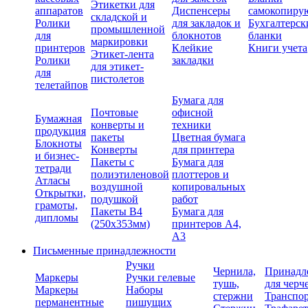
Этикетки для
аппаратов
Диспенсеры
самокопиру
складской и
Ролики
для закладок и
Бухгалтерск
промышленной
для
блокнотов
бланки
маркировки
принтеров
Клейкие
Книги учета
Этикет-лента
Ролики
закладки
для этикет-
для
пистолетов
телетайпов
Бумага для
Почтовые
офисной
Бумажная
конверты и
техники
продукция
пакеты
Цветная бумага
Блокноты
Конверты
для принтера
и бизнес-
Пакеты с
Бумага для
тетради
полиэтиленовой
плоттеров и
Атласы
воздушной
копировальных
Открытки,
подушкой
работ
грамоты,
Пакеты В4
Бумага для
дипломы
(250х353мм)
принтеров А4,
А3
Письменные принадлежности
Ручки
Чернила,
Принадл
Маркеры
Ручки гелевые
тушь,
для черч
Маркеры
Наборы
стержни
Транспо
перманентные
пишущих