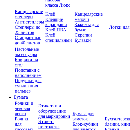
класса Люкс
Канцелярские
Клей
Канцелярские
степлеры
Клеящие
мелочи
Антистеплеры
карандаши
Зажимы для
Степлеры до
Лотки для
Клей ПВА
бумаг
25 листов
Клей
Скрепки
Стандартные
специальный
Булавки
до 40 листов
Настольные
аксессуары
Коврики на
стол
Подставки с
наполнением
Подушки для
смачивания
пальцев
Бумага
Ролики и
Этикетки и
чековая
оборудование
лента
Бумага для
для маркировки
Ролики
заметок
Бухгалтерск
Этикет-
для
Блок-кубики
бланки, кни
пистолеты
кассовых
для заметок
Бланки