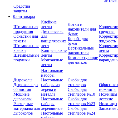
антисе
Средства
защиты
Канцтовары
Клейкие
Лотки и
Штемпельная
ленты
Корректи
накопители для
продукция
Диспенсеры
средства
бумаг
Оснастки для
для
Корректи
Короба для
печати
канцелярских
жидкость
бумаг
Штемпельные
лент
Корректи
Вертикальные
краски
Канцелярские
лента
накопители
Штемпельные
ленты
Корректи
Комплектующие
подушки
Монтажные
карандаш
для лотков
ленты
Настольные
наборы
Дыроколы
Настольные
Скобы для
Дыроколы до
наборы из
степлеров
Офисные 
65 листов
дерева и
Скобы для
ножницы
Мощные
металла
степлеров №10
Ножницы
дыроколы
Настольные
Скобы для
детские
Расходные
наборы
степлеров №23
Ножницы
материалы для
деревянные
Скобы для
Запасные 
дыроколов
Настольные
степлеров №24
наборы