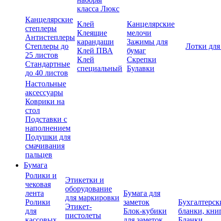
класса Люкс
Канцелярские
Клей
Канцелярские
степлеры
Клеящие
мелочи
Антистеплеры
карандаши
Зажимы для
Степлеры до
Лотки для
Клей ПВА
бумаг
25 листов
Клей
Скрепки
Стандартные
специальный
Булавки
до 40 листов
Настольные
аксессуары
Коврики на
стол
Подставки с
наполнением
Подушки для
смачивания
пальцев
Бумага
Ролики и
Этикетки и
чековая
оборудование
лента
Бумага для
для маркировки
Ролики
заметок
Бухгалтерск
Этикет-
для
Блок-кубики
бланки, кни
пистолеты
кассовых
для заметок
Бланки