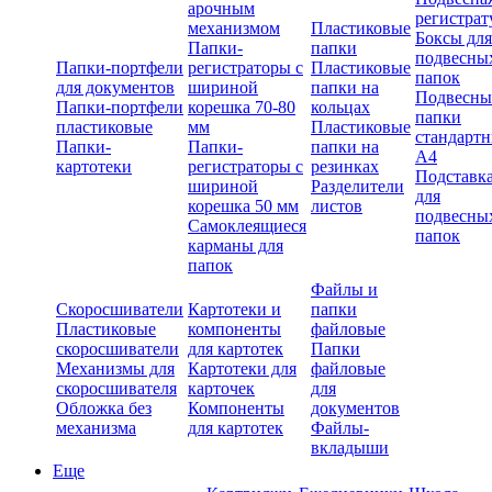
арочным
регистрат
механизмом
Пластиковые
Боксы для
Папки-
папки
подвесны
Папки-портфели
регистраторы с
Пластиковые
папок
для документов
шириной
папки на
Подвесны
Папки-портфели
корешка 70-80
кольцах
папки
пластиковые
мм
Пластиковые
стандарт
Папки-
Папки-
папки на
А4
картотеки
регистраторы с
резинках
Подставк
шириной
Разделители
для
корешка 50 мм
листов
подвесны
Самоклеящиеся
папок
карманы для
папок
Файлы и
Скоросшиватели
Картотеки и
папки
Пластиковые
компоненты
файловые
скоросшиватели
для картотек
Папки
Механизмы для
Картотеки для
файловые
скоросшивателя
карточек
для
Обложка без
Компоненты
документов
механизма
для картотек
Файлы-
вкладыши
Еще