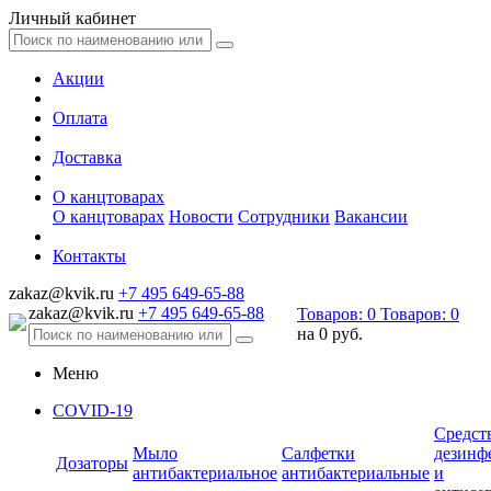
Личный кабинет
Акции
Оплата
Доставка
О канцтоварах
О канцтоварах
Новости
Сотрудники
Вакансии
Контакты
zakaz@kvik.ru
+7 495 649-65-88
zakaz@kvik.ru
+7 495 649-65-88
Товаров:
0
Товаров:
0
на
0 руб.
Меню
COVID-19
Средст
Мыло
Салфетки
дезинф
Дозаторы
антибактериальное
антибактериальные
и