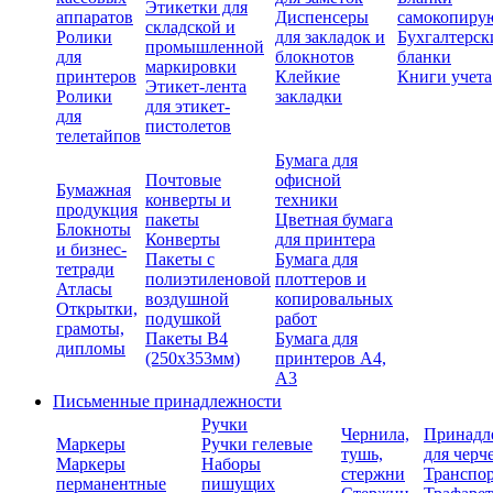
Этикетки для
аппаратов
Диспенсеры
самокопиру
складской и
Ролики
для закладок и
Бухгалтерск
промышленной
для
блокнотов
бланки
маркировки
принтеров
Клейкие
Книги учета
Этикет-лента
Ролики
закладки
для этикет-
для
пистолетов
телетайпов
Бумага для
Почтовые
офисной
Бумажная
конверты и
техники
продукция
пакеты
Цветная бумага
Блокноты
Конверты
для принтера
и бизнес-
Пакеты с
Бумага для
тетради
полиэтиленовой
плоттеров и
Атласы
воздушной
копировальных
Открытки,
подушкой
работ
грамоты,
Пакеты В4
Бумага для
дипломы
(250х353мм)
принтеров А4,
А3
Письменные принадлежности
Ручки
Чернила,
Принадл
Маркеры
Ручки гелевые
тушь,
для черч
Маркеры
Наборы
стержни
Транспо
перманентные
пишущих