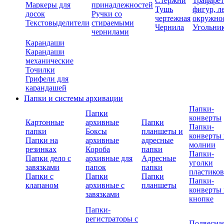
Стержни
Трафаре
Маркеры для
принадлежностей
Тушь
фигур, л
досок
Ручки со
чертежная
окружно
Текстовыделители
стираемыми
Чернила
Угольни
чернилами
Карандаши
Карандаши
механические
Точилки
Грифели для
карандашей
Папки и системы архивации
Папки-
Папки
конверты
Картонные
архивные
Папки
Папки-
папки
Боксы
планшеты и
конверты 
Папки на
архивные
адресные
молнии
резинках
Короба
папки
Папки-
Папки дело с
архивные для
Адресные
уголки
завязками
папок
папки
пластико
Папки с
Папки
Папки
Папки-
клапаном
архивные с
планшеты
конверты 
завязками
кнопке
Папки-
регистраторы с
Подвесна