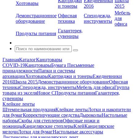
Картриджи
Ежедневники
Школа
Хозтовары
и тонеры
2016
2015
Мебель
Демонстрационное
Офисная
Спецодежда,
для
оборудование
техника
инструменты
офиса
Галантерея,
Продукты питания
сувениры
Главная
Каталог
Канцтовары
COVID-19
Канцтовары
Бумага
Письменные
принадлежности
Папки и системы
архивации
Хозтовары
Картриджи и тонеры
Ежедневники
2016
Школа 2015
Демонстрационное оборудование
Офисная
техника
Спецодежда, инструменты
Мебель для офиса
Группа
товара из экселя
Новое С
Продукты питания
Галантерея,
сувениры
Клейкие ленты
Штемпельная продукция
Клейкие ленты
Лотки и накопители
для бумаг
Корректирующие средства
Дыроколы
Настольные
наборы
Скобы для степлеров
Офисные ножи и
ножницы
Канцелярские степлеры
Клей
Канцелярские
мелочи
Лотки для бумаг
Настольные аксессуары
Диспенсеры для канцелярских лент