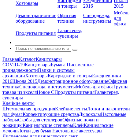
Картриджи
Ежедневники
Школа
Хозтовары
и тонеры
2016
2015
Мебель
Демонстрационное
Офисная
Спецодежда,
для
оборудование
техника
инструменты
офиса
Галантерея,
Продукты питания
сувениры
Главная
Каталог
Канцтовары
COVID-19
Канцтовары
Бумага
Письменные
принадлежности
Папки и системы
архивации
Хозтовары
Картриджи и тонеры
Ежедневники
2016
Школа 2015
Демонстрационное оборудование
Офисная
техника
Спецодежда, инструменты
Мебель для офиса
Группа
товара из экселя
Новое С
Продукты питания
Галантерея,
сувениры
Клейкие ленты
Штемпельная продукция
Клейкие ленты
Лотки и накопители
для бумаг
Корректирующие средства
Дыроколы
Настольные
наборы
Скобы для степлеров
Офисные ножи и
ножницы
Канцелярские степлеры
Клей
Канцелярские
мелочи
Лотки для бумаг
Настольные аксессуары
Диспенсеры для канцелярских лент