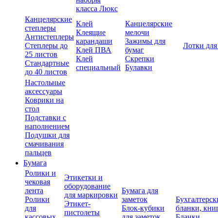
класса Люкс
Канцелярские
Клей
Канцелярские
степлеры
Клеящие
мелочи
Антистеплеры
карандаши
Зажимы для
Степлеры до
Лотки для
Клей ПВА
бумаг
25 листов
Клей
Скрепки
Стандартные
специальный
Булавки
до 40 листов
Настольные
аксессуары
Коврики на
стол
Подставки с
наполнением
Подушки для
смачивания
пальцев
Бумага
Ролики и
Этикетки и
чековая
оборудование
лента
Бумага для
для маркировки
Ролики
заметок
Бухгалтерск
Этикет-
для
Блок-кубики
бланки, кни
пистолеты
кассовых
для заметок
Бланки