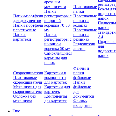
арочным
регистрат
механизмом
Пластиковые
Боксы для
Папки-
папки
подвесны
Папки-портфели
регистраторы с
Пластиковые
папок
для документов
шириной
папки на
Подвесны
Папки-портфели
корешка 70-80
кольцах
папки
пластиковые
мм
Пластиковые
стандарт
Папки-
Папки-
папки на
А4
картотеки
регистраторы с
резинках
Подставк
шириной
Разделители
для
корешка 50 мм
листов
подвесны
Самоклеящиеся
папок
карманы для
папок
Файлы и
Скоросшиватели
Картотеки и
папки
Пластиковые
компоненты
файловые
скоросшиватели
для картотек
Папки
Механизмы для
Картотеки для
файловые
скоросшивателя
карточек
для
Обложка без
Компоненты
документов
механизма
для картотек
Файлы-
вкладыши
Еще