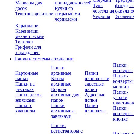
Стержни
Трафаре
Маркеры для
принадлежностей
Тушь
фигур, л
досок
Ручки со
чертежная
окружно
Текстовыделители
стираемыми
Чернила
Угольни
чернилами
Карандаши
Карандаши
механические
Точилки
Грифели для
карандашей
Папки и системы архивации
Папки-
Папки
конверты
Картонные
архивные
Папки
Папки-
папки
Боксы
планшеты и
конверты 
Папки на
архивные
адресные
молнии
резинках
Короба
папки
Папки-
Папки дело с
архивные для
Адресные
уголки
завязками
папок
папки
пластико
Папки с
Папки
Папки
Папки-
клапаном
архивные с
планшеты
конверты 
завязками
кнопке
Папки-
регистраторы с
Подвесна