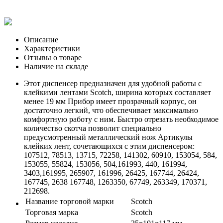
Описание
Характеристики
Отзывы о товаре
Наличие на складе
Этот диспенсер предназначен для удобной работы с
клейкими лентами Scotch, ширина которых составляет
менее 19 мм Прибор имеет прозрачный корпус, он
достаточно легкий, что обеспечивает максимально
комфортную работу с ним. Быстро отрезать необходимое
количество скотча позволит специально
предусмотренный металлический нож Артикулы
клейких лент, сочетающихся с этим диспенсером:
107512, 78513, 13715, 72258, 141302, 60910, 153054, 584,
153055, 55824, 153056, 504,161993, 440, 161994,
3403,161995, 265907, 161996, 26425, 167744, 26424,
167745, 2638 167748, 1263350, 67749, 263349, 170371,
212698.
Название торговой марки
Scotch
Торговая марка
Scotch