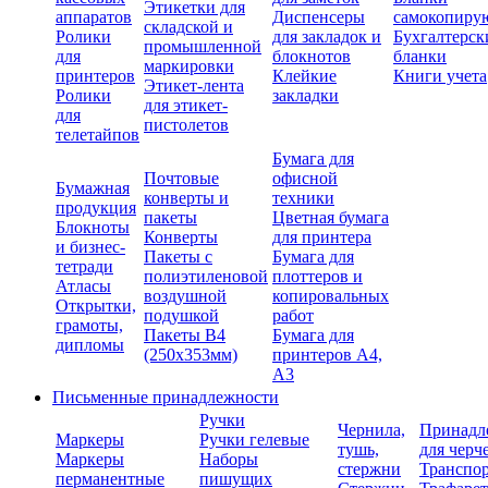
Этикетки для
аппаратов
Диспенсеры
самокопиру
складской и
Ролики
для закладок и
Бухгалтерск
промышленной
для
блокнотов
бланки
маркировки
принтеров
Клейкие
Книги учета
Этикет-лента
Ролики
закладки
для этикет-
для
пистолетов
телетайпов
Бумага для
Почтовые
офисной
Бумажная
конверты и
техники
продукция
пакеты
Цветная бумага
Блокноты
Конверты
для принтера
и бизнес-
Пакеты с
Бумага для
тетради
полиэтиленовой
плоттеров и
Атласы
воздушной
копировальных
Открытки,
подушкой
работ
грамоты,
Пакеты В4
Бумага для
дипломы
(250х353мм)
принтеров А4,
А3
Письменные принадлежности
Ручки
Чернила,
Принадл
Маркеры
Ручки гелевые
тушь,
для черч
Маркеры
Наборы
стержни
Транспо
перманентные
пишущих