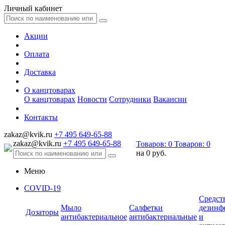
Личный кабинет
Акции
Оплата
Доставка
О канцтоварах
О канцтоварах
Новости
Сотрудники
Вакансии
Контакты
zakaz@kvik.ru
+7 495 649-65-88
zakaz@kvik.ru
+7 495 649-65-88
Товаров:
0
Товаров:
0
на
0 руб.
Меню
COVID-19
Средст
Мыло
Салфетки
дезинф
Дозаторы
антибактериальное
антибактериальные
и