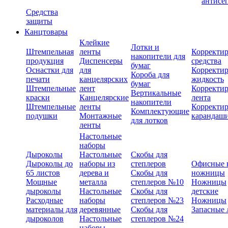
антисе
Средства
защиты
Канцтовары
Клейкие
Лотки и
Штемпельная
ленты
Корректи
накопители для
продукция
Диспенсеры
средства
бумаг
Оснастки для
для
Корректи
Короба для
печати
канцелярских
жидкость
бумаг
Штемпельные
лент
Корректи
Вертикальные
краски
Канцелярские
лента
накопители
Штемпельные
ленты
Корректи
Комплектующие
подушки
Монтажные
карандаш
для лотков
ленты
Настольные
наборы
Дыроколы
Настольные
Скобы для
Дыроколы до
наборы из
степлеров
Офисные 
65 листов
дерева и
Скобы для
ножницы
Мощные
металла
степлеров №10
Ножницы
дыроколы
Настольные
Скобы для
детские
Расходные
наборы
степлеров №23
Ножницы
материалы для
деревянные
Скобы для
Запасные 
дыроколов
Настольные
степлеров №24
наборы