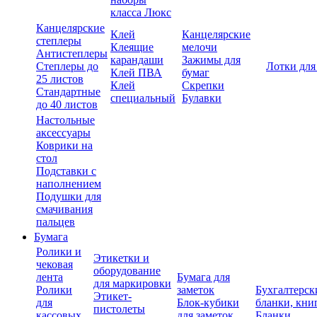
класса Люкс
Канцелярские
Клей
Канцелярские
степлеры
Клеящие
мелочи
Антистеплеры
карандаши
Зажимы для
Степлеры до
Лотки для
Клей ПВА
бумаг
25 листов
Клей
Скрепки
Стандартные
специальный
Булавки
до 40 листов
Настольные
аксессуары
Коврики на
стол
Подставки с
наполнением
Подушки для
смачивания
пальцев
Бумага
Ролики и
Этикетки и
чековая
оборудование
лента
Бумага для
для маркировки
Ролики
заметок
Бухгалтерск
Этикет-
для
Блок-кубики
бланки, кни
пистолеты
кассовых
для заметок
Бланки