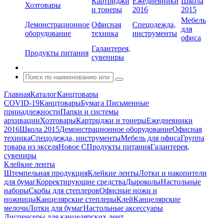
Картриджи
Ежедневники
Школа
Хозтовары
и тонеры
2016
2015
Мебель
Демонстрационное
Офисная
Спецодежда,
для
оборудование
техника
инструменты
офиса
Галантерея,
Продукты питания
сувениры
Главная
Каталог
Канцтовары
COVID-19
Канцтовары
Бумага
Письменные
принадлежности
Папки и системы
архивации
Хозтовары
Картриджи и тонеры
Ежедневники
2016
Школа 2015
Демонстрационное оборудование
Офисная
техника
Спецодежда, инструменты
Мебель для офиса
Группа
товара из экселя
Новое С
Продукты питания
Галантерея,
сувениры
Клейкие ленты
Штемпельная продукция
Клейкие ленты
Лотки и накопители
для бумаг
Корректирующие средства
Дыроколы
Настольные
наборы
Скобы для степлеров
Офисные ножи и
ножницы
Канцелярские степлеры
Клей
Канцелярские
мелочи
Лотки для бумаг
Настольные аксессуары
Диспенсеры для канцелярских лент