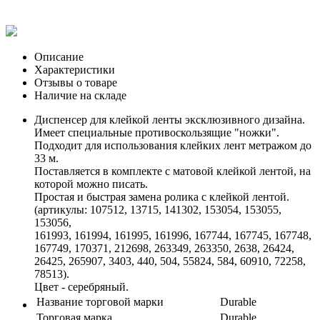
Описание
Характеристики
Отзывы о товаре
Наличие на складе
Диспенсер для клейкой ленты эксклюзивного дизайна.
Имеет специальные противоскользящие "ножки".
Подходит для использования клейких лент метражом до
33 м.
Поставляется в комплекте с матовой клейкой лентой, на
которой можно писать.
Простая и быстрая замена ролика с клейкой лентой.
(артикулы: 107512, 13715, 141302, 153054, 153055,
153056,
161993, 161994, 161995, 161996, 167744, 167745, 167748,
167749, 170371, 212698, 263349, 263350, 2638, 26424,
26425, 265907, 3403, 440, 504, 55824, 584, 60910, 72258,
78513).
Цвет - серебряный.
Название торговой марки
Durable
Торговая марка
Durable