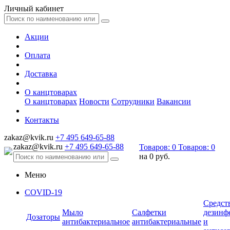
Личный кабинет
Акции
Оплата
Доставка
О канцтоварах
О канцтоварах
Новости
Сотрудники
Вакансии
Контакты
zakaz@kvik.ru
+7 495 649-65-88
zakaz@kvik.ru
+7 495 649-65-88
Товаров:
0
Товаров:
0
на
0 руб.
Меню
COVID-19
Средст
Мыло
Салфетки
дезинф
Дозаторы
антибактериальное
антибактериальные
и