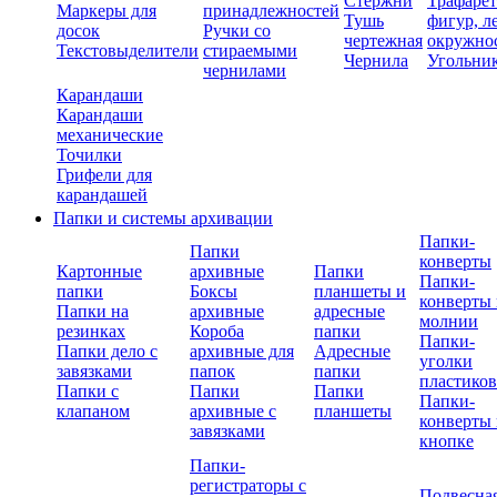
Стержни
Трафаре
Маркеры для
принадлежностей
Тушь
фигур, л
досок
Ручки со
чертежная
окружно
Текстовыделители
стираемыми
Чернила
Угольни
чернилами
Карандаши
Карандаши
механические
Точилки
Грифели для
карандашей
Папки и системы архивации
Папки-
Папки
конверты
Картонные
архивные
Папки
Папки-
папки
Боксы
планшеты и
конверты 
Папки на
архивные
адресные
молнии
резинках
Короба
папки
Папки-
Папки дело с
архивные для
Адресные
уголки
завязками
папок
папки
пластико
Папки с
Папки
Папки
Папки-
клапаном
архивные с
планшеты
конверты 
завязками
кнопке
Папки-
регистраторы с
Подвесна