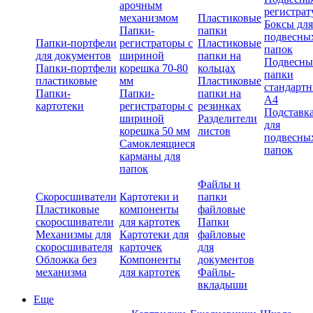
арочным
регистрат
механизмом
Пластиковые
Боксы для
Папки-
папки
подвесны
Папки-портфели
регистраторы с
Пластиковые
папок
для документов
шириной
папки на
Подвесны
Папки-портфели
корешка 70-80
кольцах
папки
пластиковые
мм
Пластиковые
стандарт
Папки-
Папки-
папки на
А4
картотеки
регистраторы с
резинках
Подставк
шириной
Разделители
для
корешка 50 мм
листов
подвесны
Самоклеящиеся
папок
карманы для
папок
Файлы и
Скоросшиватели
Картотеки и
папки
Пластиковые
компоненты
файловые
скоросшиватели
для картотек
Папки
Механизмы для
Картотеки для
файловые
скоросшивателя
карточек
для
Обложка без
Компоненты
документов
механизма
для картотек
Файлы-
вкладыши
Еще