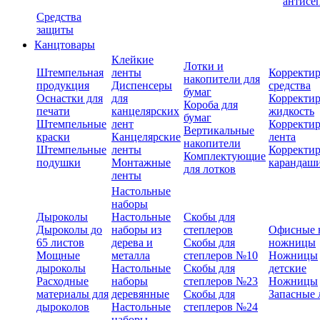
антисе
Средства
защиты
Канцтовары
Клейкие
Лотки и
Штемпельная
ленты
Корректи
накопители для
продукция
Диспенсеры
средства
бумаг
Оснастки для
для
Корректи
Короба для
печати
канцелярских
жидкость
бумаг
Штемпельные
лент
Корректи
Вертикальные
краски
Канцелярские
лента
накопители
Штемпельные
ленты
Корректи
Комплектующие
подушки
Монтажные
карандаш
для лотков
ленты
Настольные
наборы
Дыроколы
Настольные
Скобы для
Дыроколы до
наборы из
степлеров
Офисные 
65 листов
дерева и
Скобы для
ножницы
Мощные
металла
степлеров №10
Ножницы
дыроколы
Настольные
Скобы для
детские
Расходные
наборы
степлеров №23
Ножницы
материалы для
деревянные
Скобы для
Запасные 
дыроколов
Настольные
степлеров №24
наборы