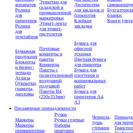
Этикетки для
аппаратов
Диспенсеры
самокопиру
складской и
Ролики
для закладок и
Бухгалтерск
промышленной
для
блокнотов
бланки
маркировки
принтеров
Клейкие
Книги учета
Этикет-лента
Ролики
закладки
для этикет-
для
пистолетов
телетайпов
Бумага для
Почтовые
офисной
Бумажная
конверты и
техники
продукция
пакеты
Цветная бумага
Блокноты
Конверты
для принтера
и бизнес-
Пакеты с
Бумага для
тетради
полиэтиленовой
плоттеров и
Атласы
воздушной
копировальных
Открытки,
подушкой
работ
грамоты,
Пакеты В4
Бумага для
дипломы
(250х353мм)
принтеров А4,
А3
Письменные принадлежности
Ручки
Чернила,
Принадл
Маркеры
Ручки гелевые
тушь,
для черч
Маркеры
Наборы
стержни
Транспо
перманентные
пишущих