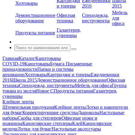
Картриджи
Ежедневники
Школа
Хозтовары
и тонеры
2016
2015
Мебель
Демонстрационное
Офисная
Спецодежда,
для
оборудование
техника
инструменты
офиса
Галантерея,
Продукты питания
сувениры
Главная
Каталог
Канцтовары
COVID-19
Канцтовары
Бумага
Письменные
принадлежности
Папки и системы
архивации
Хозтовары
Картриджи и тонеры
Ежедневники
2016
Школа 2015
Демонстрационное оборудование
Офисная
техника
Спецодежда, инструменты
Мебель для офиса
Группа
товара из экселя
Новое С
Продукты питания
Галантерея,
сувениры
Клейкие ленты
Штемпельная продукция
Клейкие ленты
Лотки и накопители
для бумаг
Корректирующие средства
Дыроколы
Настольные
наборы
Скобы для степлеров
Офисные ножи и
ножницы
Канцелярские степлеры
Клей
Канцелярские
мелочи
Лотки для бумаг
Настольные аксессуары
Диспенсеры для канцелярских лент