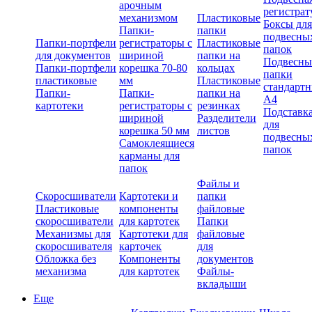
арочным
регистрат
механизмом
Пластиковые
Боксы для
Папки-
папки
подвесны
Папки-портфели
регистраторы с
Пластиковые
папок
для документов
шириной
папки на
Подвесны
Папки-портфели
корешка 70-80
кольцах
папки
пластиковые
мм
Пластиковые
стандарт
Папки-
Папки-
папки на
А4
картотеки
регистраторы с
резинках
Подставк
шириной
Разделители
для
корешка 50 мм
листов
подвесны
Самоклеящиеся
папок
карманы для
папок
Файлы и
Скоросшиватели
Картотеки и
папки
Пластиковые
компоненты
файловые
скоросшиватели
для картотек
Папки
Механизмы для
Картотеки для
файловые
скоросшивателя
карточек
для
Обложка без
Компоненты
документов
механизма
для картотек
Файлы-
вкладыши
Еще