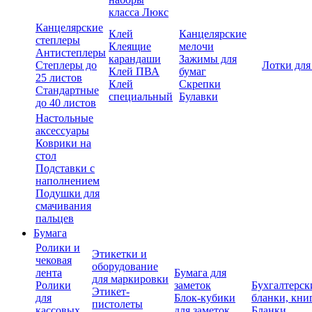
класса Люкс
Канцелярские
Клей
Канцелярские
степлеры
Клеящие
мелочи
Антистеплеры
карандаши
Зажимы для
Степлеры до
Лотки для
Клей ПВА
бумаг
25 листов
Клей
Скрепки
Стандартные
специальный
Булавки
до 40 листов
Настольные
аксессуары
Коврики на
стол
Подставки с
наполнением
Подушки для
смачивания
пальцев
Бумага
Ролики и
Этикетки и
чековая
оборудование
лента
Бумага для
для маркировки
Ролики
заметок
Бухгалтерск
Этикет-
для
Блок-кубики
бланки, кни
пистолеты
кассовых
для заметок
Бланки