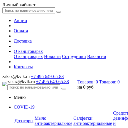
Личный кабинет
Акции
Оплата
Доставка
О канцтоварах
О канцтоварах
Новости
Сотрудники
Вакансии
Контакты
zakaz@kvik.ru
+7 495 649-65-88
zakaz@kvik.ru
+7 495 649-65-88
Товаров:
0
Товаров:
0
на
0 руб.
Меню
COVID-19
Средст
Мыло
Салфетки
дезинф
Дозаторы
антибактериальное
антибактериальные
и