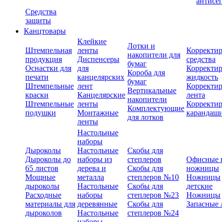
антисе
Средства
защиты
Канцтовары
Клейкие
Лотки и
Штемпельная
ленты
Корректи
накопители для
продукция
Диспенсеры
средства
бумаг
Оснастки для
для
Корректи
Короба для
печати
канцелярских
жидкость
бумаг
Штемпельные
лент
Корректи
Вертикальные
краски
Канцелярские
лента
накопители
Штемпельные
ленты
Корректи
Комплектующие
подушки
Монтажные
карандаш
для лотков
ленты
Настольные
наборы
Дыроколы
Настольные
Скобы для
Дыроколы до
наборы из
степлеров
Офисные 
65 листов
дерева и
Скобы для
ножницы
Мощные
металла
степлеров №10
Ножницы
дыроколы
Настольные
Скобы для
детские
Расходные
наборы
степлеров №23
Ножницы
материалы для
деревянные
Скобы для
Запасные 
дыроколов
Настольные
степлеров №24
наборы