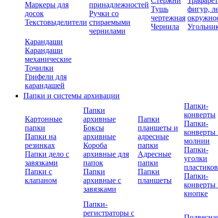
Стержни
Трафаре
Маркеры для
принадлежностей
Тушь
фигур, л
досок
Ручки со
чертежная
окружно
Текстовыделители
стираемыми
Чернила
Угольни
чернилами
Карандаши
Карандаши
механические
Точилки
Грифели для
карандашей
Папки и системы архивации
Папки-
Папки
конверты
Картонные
архивные
Папки
Папки-
папки
Боксы
планшеты и
конверты 
Папки на
архивные
адресные
молнии
резинках
Короба
папки
Папки-
Папки дело с
архивные для
Адресные
уголки
завязками
папок
папки
пластико
Папки с
Папки
Папки
Папки-
клапаном
архивные с
планшеты
конверты 
завязками
кнопке
Папки-
регистраторы с
Подвесна