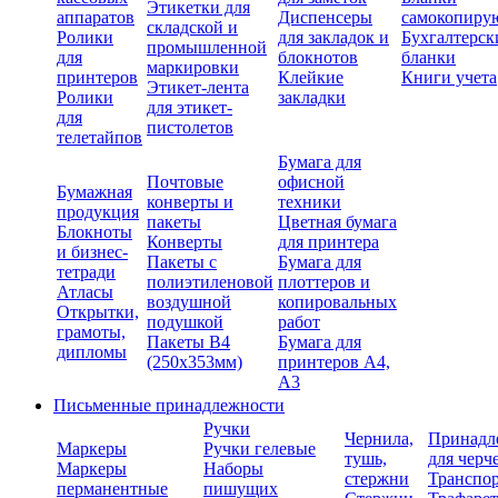
Этикетки для
аппаратов
Диспенсеры
самокопиру
складской и
Ролики
для закладок и
Бухгалтерск
промышленной
для
блокнотов
бланки
маркировки
принтеров
Клейкие
Книги учета
Этикет-лента
Ролики
закладки
для этикет-
для
пистолетов
телетайпов
Бумага для
Почтовые
офисной
Бумажная
конверты и
техники
продукция
пакеты
Цветная бумага
Блокноты
Конверты
для принтера
и бизнес-
Пакеты с
Бумага для
тетради
полиэтиленовой
плоттеров и
Атласы
воздушной
копировальных
Открытки,
подушкой
работ
грамоты,
Пакеты В4
Бумага для
дипломы
(250х353мм)
принтеров А4,
А3
Письменные принадлежности
Ручки
Чернила,
Принадл
Маркеры
Ручки гелевые
тушь,
для черч
Маркеры
Наборы
стержни
Транспо
перманентные
пишущих