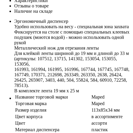
Характеристики
Отзывы о товаре
Наличие на складе
Эргономичный диспенсер
Удобно использовать на весу - специальная зона захвата
Фиксируется на столе с помощью специальных клеевых
подушек (моются водой) - можно использовать одной
рукой
Металлический нож для отрезания ленты
Для клейкой ленты шириной до 19 мм и длиной до 33 м
(артикулы: 107512, 13715, 141302, 153054, 153055,
153056,
161993, 161994, 161995, 161996, 167744, 167745, 167748,
167749, 170371, 212698, 263349, 263350, 2638, 26424,
26425, 265907, 3403, 440, 504, 55824, 584, 60910, 72258,
78513).
В комплекте лента 19 мм х 25 м
Название торговой марки
Maped
Торговая марка
Maped
Размер изделия
113х85х34 мм
Цвет корпуса
в ассортименте
Цвет
ассорти
Материал диспенсера
пластик