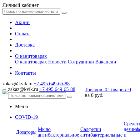
Личный кабинет
Акции
Оплата
Доставка
О канцтоварах
О канцтоварах
Новости
Сотрудники
Вакансии
Контакты
zakaz@kvik.ru
+7 495 649-65-88
zakaz@kvik.ru
+7 495 649-65-88
Товаров:
0
Товаров:
0
на
0 руб.
Меню
COVID-19
Средст
Мыло
Салфетки
дезинф
Дозаторы
антибактериальное
антибактериальные
и