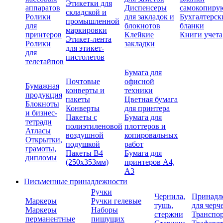
Этикетки для
аппаратов
Диспенсеры
самокопиру
складской и
Ролики
для закладок и
Бухгалтерск
промышленной
для
блокнотов
бланки
маркировки
принтеров
Клейкие
Книги учета
Этикет-лента
Ролики
закладки
для этикет-
для
пистолетов
телетайпов
Бумага для
Почтовые
офисной
Бумажная
конверты и
техники
продукция
пакеты
Цветная бумага
Блокноты
Конверты
для принтера
и бизнес-
Пакеты с
Бумага для
тетради
полиэтиленовой
плоттеров и
Атласы
воздушной
копировальных
Открытки,
подушкой
работ
грамоты,
Пакеты В4
Бумага для
дипломы
(250х353мм)
принтеров А4,
А3
Письменные принадлежности
Ручки
Чернила,
Принадл
Маркеры
Ручки гелевые
тушь,
для черч
Маркеры
Наборы
стержни
Транспо
перманентные
пишущих