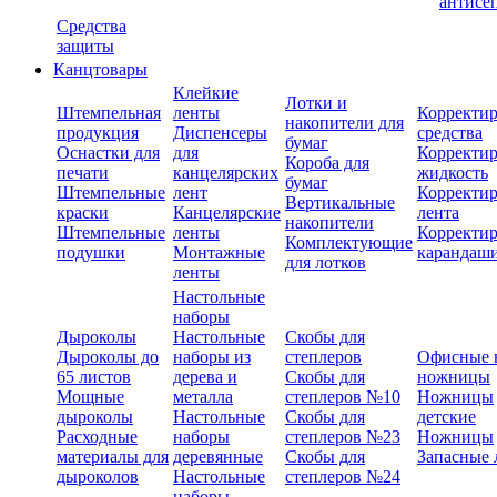
антисе
Средства
защиты
Канцтовары
Клейкие
Лотки и
Штемпельная
ленты
Корректи
накопители для
продукция
Диспенсеры
средства
бумаг
Оснастки для
для
Корректи
Короба для
печати
канцелярских
жидкость
бумаг
Штемпельные
лент
Корректи
Вертикальные
краски
Канцелярские
лента
накопители
Штемпельные
ленты
Корректи
Комплектующие
подушки
Монтажные
карандаш
для лотков
ленты
Настольные
наборы
Дыроколы
Настольные
Скобы для
Дыроколы до
наборы из
степлеров
Офисные 
65 листов
дерева и
Скобы для
ножницы
Мощные
металла
степлеров №10
Ножницы
дыроколы
Настольные
Скобы для
детские
Расходные
наборы
степлеров №23
Ножницы
материалы для
деревянные
Скобы для
Запасные 
дыроколов
Настольные
степлеров №24
наборы