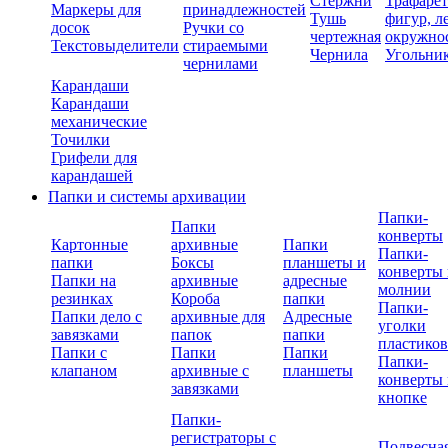
Стержни
Трафаре
Маркеры для
принадлежностей
Тушь
фигур, л
досок
Ручки со
чертежная
окружно
Текстовыделители
стираемыми
Чернила
Угольни
чернилами
Карандаши
Карандаши
механические
Точилки
Грифели для
карандашей
Папки и системы архивации
Папки-
Папки
конверты
Картонные
архивные
Папки
Папки-
папки
Боксы
планшеты и
конверты 
Папки на
архивные
адресные
молнии
резинках
Короба
папки
Папки-
Папки дело с
архивные для
Адресные
уголки
завязками
папок
папки
пластико
Папки с
Папки
Папки
Папки-
клапаном
архивные с
планшеты
конверты 
завязками
кнопке
Папки-
регистраторы с
Подвесна