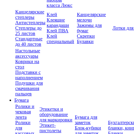
класса Люкс
Канцелярские
Клей
Канцелярские
степлеры
Клеящие
мелочи
Антистеплеры
карандаши
Зажимы для
Степлеры до
Лотки для
Клей ПВА
бумаг
25 листов
Клей
Скрепки
Стандартные
специальный
Булавки
до 40 листов
Настольные
аксессуары
Коврики на
стол
Подставки с
наполнением
Подушки для
смачивания
пальцев
Бумага
Ролики и
Этикетки и
чековая
оборудование
лента
Бумага для
для маркировки
Ролики
заметок
Бухгалтерск
Этикет-
для
Блок-кубики
бланки, кни
пистолеты
кассовых
для заметок
Бланки