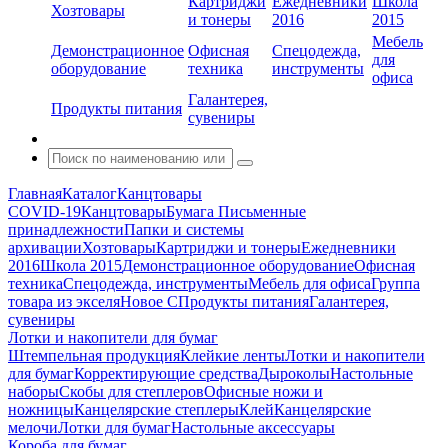
Картриджи
Ежедневники
Школа
Хозтовары
и тонеры
2016
2015
Мебель
Демонстрационное
Офисная
Спецодежда,
для
оборудование
техника
инструменты
офиса
Галантерея,
Продукты питания
сувениры
Главная
Каталог
Канцтовары
COVID-19
Канцтовары
Бумага
Письменные
принадлежности
Папки и системы
архивации
Хозтовары
Картриджи и тонеры
Ежедневники
2016
Школа 2015
Демонстрационное оборудование
Офисная
техника
Спецодежда, инструменты
Мебель для офиса
Группа
товара из экселя
Новое С
Продукты питания
Галантерея,
сувениры
Лотки и накопители для бумаг
Штемпельная продукция
Клейкие ленты
Лотки и накопители
для бумаг
Корректирующие средства
Дыроколы
Настольные
наборы
Скобы для степлеров
Офисные ножи и
ножницы
Канцелярские степлеры
Клей
Канцелярские
мелочи
Лотки для бумаг
Настольные аксессуары
Короба для бумаг