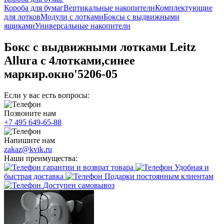
Короба для бумаг
Вертикальные накопители
Комплектующие
для лотков
Модули с лотками
Боксы с выдвижными
ящиками
Универсальные накопители
Бокс с выдвижными лотками Leitz
Allura с 4лотками,синее
маркир.окно'5206-05
Если у вас есть вопросы:
Позвоните нам
+7 495 649-65-88
Напишите нам
zakaz@kvik.ru
Наши преимущества:
гарантии и возврат товара
Удобная и
быстрая доставка
Подарки постоянным клиентам
Доступен самовывоз