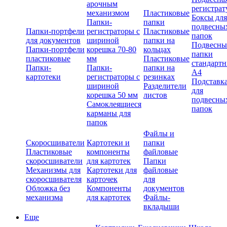
арочным
регистрат
механизмом
Пластиковые
Боксы для
Папки-
папки
подвесны
Папки-портфели
регистраторы с
Пластиковые
папок
для документов
шириной
папки на
Подвесны
Папки-портфели
корешка 70-80
кольцах
папки
пластиковые
мм
Пластиковые
стандарт
Папки-
Папки-
папки на
А4
картотеки
регистраторы с
резинках
Подставк
шириной
Разделители
для
корешка 50 мм
листов
подвесны
Самоклеящиеся
папок
карманы для
папок
Файлы и
Скоросшиватели
Картотеки и
папки
Пластиковые
компоненты
файловые
скоросшиватели
для картотек
Папки
Механизмы для
Картотеки для
файловые
скоросшивателя
карточек
для
Обложка без
Компоненты
документов
механизма
для картотек
Файлы-
вкладыши
Еще