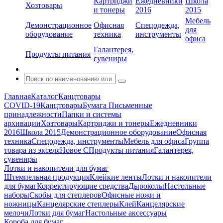
Картриджи
Ежедневники
Школа
Хозтовары
и тонеры
2016
2015
Мебель
Демонстрационное
Офисная
Спецодежда,
для
оборудование
техника
инструменты
офиса
Галантерея,
Продукты питания
сувениры
Главная
Каталог
Канцтовары
COVID-19
Канцтовары
Бумага
Письменные
принадлежности
Папки и системы
архивации
Хозтовары
Картриджи и тонеры
Ежедневники
2016
Школа 2015
Демонстрационное оборудование
Офисная
техника
Спецодежда, инструменты
Мебель для офиса
Группа
товара из экселя
Новое С
Продукты питания
Галантерея,
сувениры
Лотки и накопители для бумаг
Штемпельная продукция
Клейкие ленты
Лотки и накопители
для бумаг
Корректирующие средства
Дыроколы
Настольные
наборы
Скобы для степлеров
Офисные ножи и
ножницы
Канцелярские степлеры
Клей
Канцелярские
мелочи
Лотки для бумаг
Настольные аксессуары
Короба для бумаг