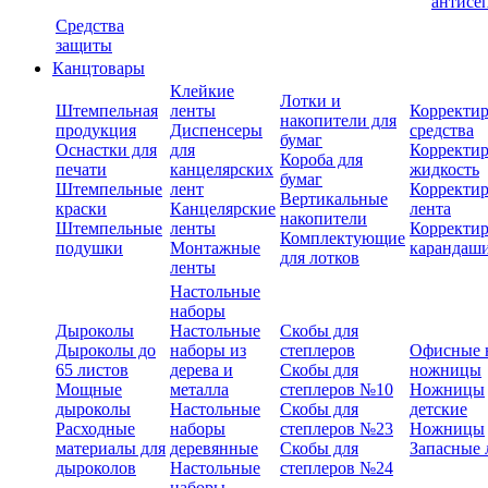
антисе
Средства
защиты
Канцтовары
Клейкие
Лотки и
Штемпельная
ленты
Корректи
накопители для
продукция
Диспенсеры
средства
бумаг
Оснастки для
для
Корректи
Короба для
печати
канцелярских
жидкость
бумаг
Штемпельные
лент
Корректи
Вертикальные
краски
Канцелярские
лента
накопители
Штемпельные
ленты
Корректи
Комплектующие
подушки
Монтажные
карандаш
для лотков
ленты
Настольные
наборы
Дыроколы
Настольные
Скобы для
Дыроколы до
наборы из
степлеров
Офисные 
65 листов
дерева и
Скобы для
ножницы
Мощные
металла
степлеров №10
Ножницы
дыроколы
Настольные
Скобы для
детские
Расходные
наборы
степлеров №23
Ножницы
материалы для
деревянные
Скобы для
Запасные 
дыроколов
Настольные
степлеров №24
наборы