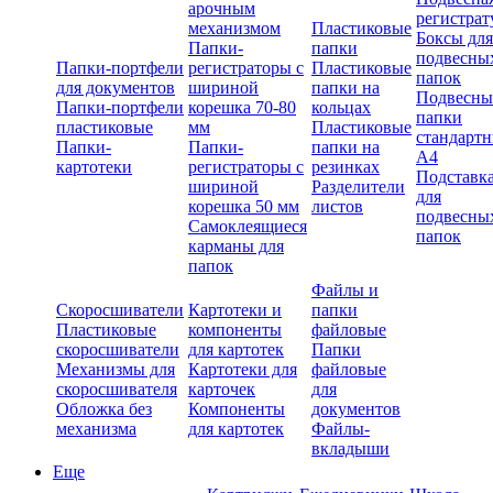
арочным
регистрат
механизмом
Пластиковые
Боксы для
Папки-
папки
подвесны
Папки-портфели
регистраторы с
Пластиковые
папок
для документов
шириной
папки на
Подвесны
Папки-портфели
корешка 70-80
кольцах
папки
пластиковые
мм
Пластиковые
стандарт
Папки-
Папки-
папки на
А4
картотеки
регистраторы с
резинках
Подставк
шириной
Разделители
для
корешка 50 мм
листов
подвесны
Самоклеящиеся
папок
карманы для
папок
Файлы и
Скоросшиватели
Картотеки и
папки
Пластиковые
компоненты
файловые
скоросшиватели
для картотек
Папки
Механизмы для
Картотеки для
файловые
скоросшивателя
карточек
для
Обложка без
Компоненты
документов
механизма
для картотек
Файлы-
вкладыши
Еще