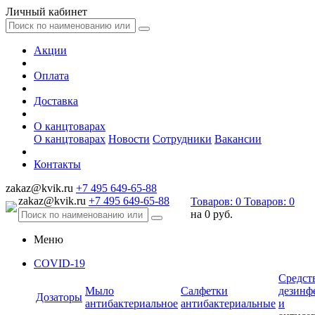
Личный кабинет
Акции
Оплата
Доставка
О канцтоварах
О канцтоварах
Новости
Сотрудники
Вакансии
Контакты
zakaz@kvik.ru
+7 495 649-65-88
zakaz@kvik.ru
+7 495 649-65-88
Товаров:
0
Товаров:
0
на
0 руб.
Меню
COVID-19
Средст
Мыло
Салфетки
дезинф
Дозаторы
антибактериальное
антибактериальные
и