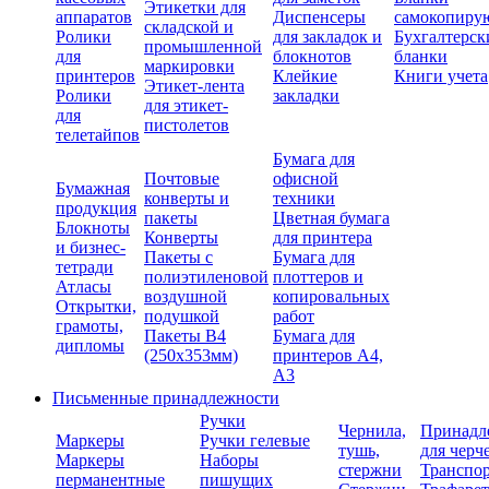
Этикетки для
аппаратов
Диспенсеры
самокопиру
складской и
Ролики
для закладок и
Бухгалтерск
промышленной
для
блокнотов
бланки
маркировки
принтеров
Клейкие
Книги учета
Этикет-лента
Ролики
закладки
для этикет-
для
пистолетов
телетайпов
Бумага для
Почтовые
офисной
Бумажная
конверты и
техники
продукция
пакеты
Цветная бумага
Блокноты
Конверты
для принтера
и бизнес-
Пакеты с
Бумага для
тетради
полиэтиленовой
плоттеров и
Атласы
воздушной
копировальных
Открытки,
подушкой
работ
грамоты,
Пакеты В4
Бумага для
дипломы
(250х353мм)
принтеров А4,
А3
Письменные принадлежности
Ручки
Чернила,
Принадл
Маркеры
Ручки гелевые
тушь,
для черч
Маркеры
Наборы
стержни
Транспо
перманентные
пишущих