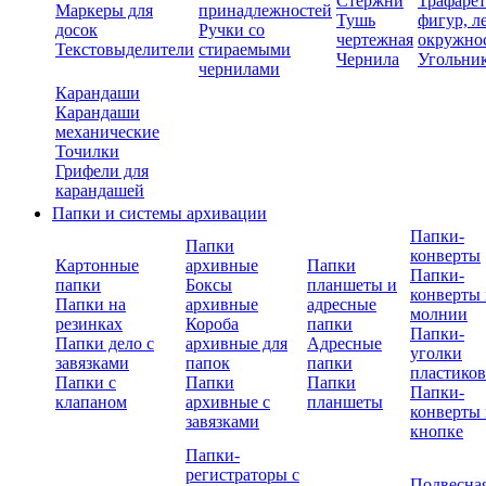
Стержни
Трафаре
Маркеры для
принадлежностей
Тушь
фигур, л
досок
Ручки со
чертежная
окружно
Текстовыделители
стираемыми
Чернила
Угольни
чернилами
Карандаши
Карандаши
механические
Точилки
Грифели для
карандашей
Папки и системы архивации
Папки-
Папки
конверты
Картонные
архивные
Папки
Папки-
папки
Боксы
планшеты и
конверты 
Папки на
архивные
адресные
молнии
резинках
Короба
папки
Папки-
Папки дело с
архивные для
Адресные
уголки
завязками
папок
папки
пластико
Папки с
Папки
Папки
Папки-
клапаном
архивные с
планшеты
конверты 
завязками
кнопке
Папки-
регистраторы с
Подвесна