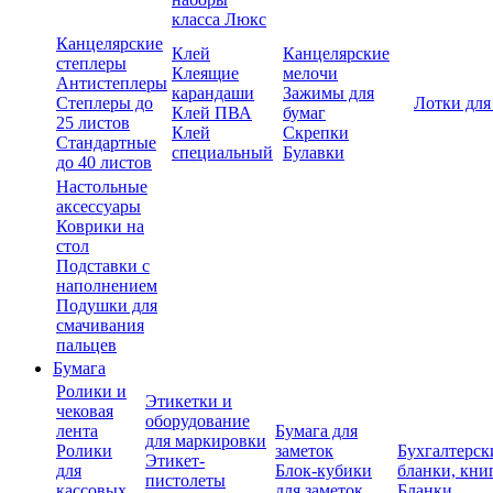
класса Люкс
Канцелярские
Клей
Канцелярские
степлеры
Клеящие
мелочи
Антистеплеры
карандаши
Зажимы для
Степлеры до
Лотки для
Клей ПВА
бумаг
25 листов
Клей
Скрепки
Стандартные
специальный
Булавки
до 40 листов
Настольные
аксессуары
Коврики на
стол
Подставки с
наполнением
Подушки для
смачивания
пальцев
Бумага
Ролики и
Этикетки и
чековая
оборудование
лента
Бумага для
для маркировки
Ролики
заметок
Бухгалтерск
Этикет-
для
Блок-кубики
бланки, кни
пистолеты
кассовых
для заметок
Бланки