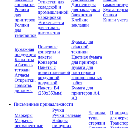
Этикетки для
аппаратов
Диспенсеры
самокопиру
складской и
Ролики
для закладок и
Бухгалтерск
промышленной
для
блокнотов
бланки
маркировки
принтеров
Клейкие
Книги учета
Этикет-лента
Ролики
закладки
для этикет-
для
пистолетов
телетайпов
Бумага для
Почтовые
офисной
Бумажная
конверты и
техники
продукция
пакеты
Цветная бумага
Блокноты
Конверты
для принтера
и бизнес-
Пакеты с
Бумага для
тетради
полиэтиленовой
плоттеров и
Атласы
воздушной
копировальных
Открытки,
подушкой
работ
грамоты,
Пакеты В4
Бумага для
дипломы
(250х353мм)
принтеров А4,
А3
Письменные принадлежности
Ручки
Чернила,
Принадл
Маркеры
Ручки гелевые
тушь,
для черч
Маркеры
Наборы
стержни
Транспо
перманентные
пишущих