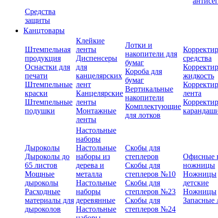
антисе
Средства
защиты
Канцтовары
Клейкие
Лотки и
Штемпельная
ленты
Корректи
накопители для
продукция
Диспенсеры
средства
бумаг
Оснастки для
для
Корректи
Короба для
печати
канцелярских
жидкость
бумаг
Штемпельные
лент
Корректи
Вертикальные
краски
Канцелярские
лента
накопители
Штемпельные
ленты
Корректи
Комплектующие
подушки
Монтажные
карандаш
для лотков
ленты
Настольные
наборы
Дыроколы
Настольные
Скобы для
Дыроколы до
наборы из
степлеров
Офисные 
65 листов
дерева и
Скобы для
ножницы
Мощные
металла
степлеров №10
Ножницы
дыроколы
Настольные
Скобы для
детские
Расходные
наборы
степлеров №23
Ножницы
материалы для
деревянные
Скобы для
Запасные 
дыроколов
Настольные
степлеров №24
наборы