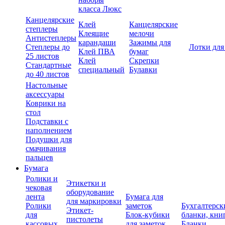
класса Люкс
Канцелярские
Клей
Канцелярские
степлеры
Клеящие
мелочи
Антистеплеры
карандаши
Зажимы для
Степлеры до
Лотки для
Клей ПВА
бумаг
25 листов
Клей
Скрепки
Стандартные
специальный
Булавки
до 40 листов
Настольные
аксессуары
Коврики на
стол
Подставки с
наполнением
Подушки для
смачивания
пальцев
Бумага
Ролики и
Этикетки и
чековая
оборудование
лента
Бумага для
для маркировки
Ролики
заметок
Бухгалтерск
Этикет-
для
Блок-кубики
бланки, кни
пистолеты
кассовых
для заметок
Бланки