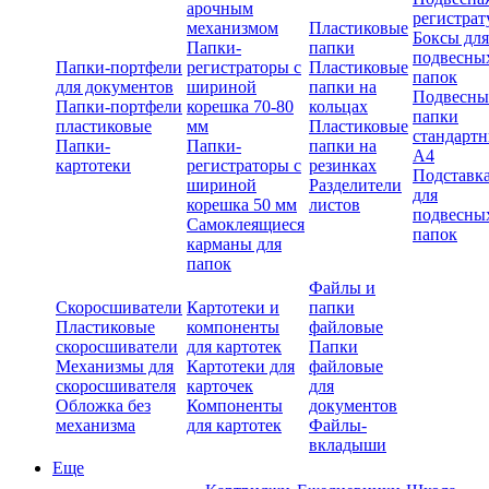
арочным
регистрат
механизмом
Пластиковые
Боксы для
Папки-
папки
подвесны
Папки-портфели
регистраторы с
Пластиковые
папок
для документов
шириной
папки на
Подвесны
Папки-портфели
корешка 70-80
кольцах
папки
пластиковые
мм
Пластиковые
стандарт
Папки-
Папки-
папки на
А4
картотеки
регистраторы с
резинках
Подставк
шириной
Разделители
для
корешка 50 мм
листов
подвесны
Самоклеящиеся
папок
карманы для
папок
Файлы и
Скоросшиватели
Картотеки и
папки
Пластиковые
компоненты
файловые
скоросшиватели
для картотек
Папки
Механизмы для
Картотеки для
файловые
скоросшивателя
карточек
для
Обложка без
Компоненты
документов
механизма
для картотек
Файлы-
вкладыши
Еще