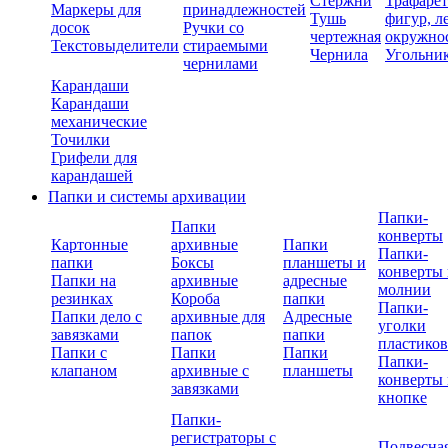
Стержни
Трафаре
Маркеры для
принадлежностей
Тушь
фигур, л
досок
Ручки со
чертежная
окружно
Текстовыделители
стираемыми
Чернила
Угольни
чернилами
Карандаши
Карандаши
механические
Точилки
Грифели для
карандашей
Папки и системы архивации
Папки-
Папки
конверты
Картонные
архивные
Папки
Папки-
папки
Боксы
планшеты и
конверты 
Папки на
архивные
адресные
молнии
резинках
Короба
папки
Папки-
Папки дело с
архивные для
Адресные
уголки
завязками
папок
папки
пластико
Папки с
Папки
Папки
Папки-
клапаном
архивные с
планшеты
конверты 
завязками
кнопке
Папки-
регистраторы с
Подвесна