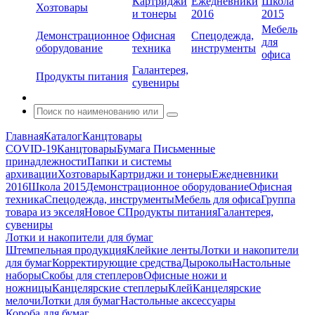
Картриджи
Ежедневники
Школа
Хозтовары
и тонеры
2016
2015
Мебель
Демонстрационное
Офисная
Спецодежда,
для
оборудование
техника
инструменты
офиса
Галантерея,
Продукты питания
сувениры
Главная
Каталог
Канцтовары
COVID-19
Канцтовары
Бумага
Письменные
принадлежности
Папки и системы
архивации
Хозтовары
Картриджи и тонеры
Ежедневники
2016
Школа 2015
Демонстрационное оборудование
Офисная
техника
Спецодежда, инструменты
Мебель для офиса
Группа
товара из экселя
Новое С
Продукты питания
Галантерея,
сувениры
Лотки и накопители для бумаг
Штемпельная продукция
Клейкие ленты
Лотки и накопители
для бумаг
Корректирующие средства
Дыроколы
Настольные
наборы
Скобы для степлеров
Офисные ножи и
ножницы
Канцелярские степлеры
Клей
Канцелярские
мелочи
Лотки для бумаг
Настольные аксессуары
Короба для бумаг