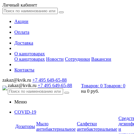
Личный кабинет
Акции
Оплата
Доставка
О канцтоварах
О канцтоварах
Новости
Сотрудники
Вакансии
Контакты
zakaz@kvik.ru
+7 495 649-65-88
zakaz@kvik.ru
+7 495 649-65-88
Товаров:
0
Товаров:
0
на
0 руб.
Меню
COVID-19
Средст
Мыло
Салфетки
дезинф
Дозаторы
антибактериальное
антибактериальные
и