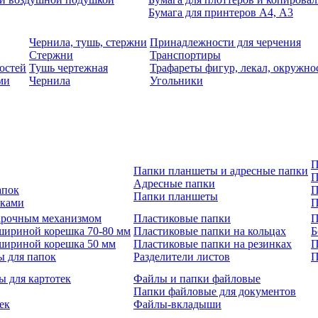
Бумага для принтеров А4, А3
Чернила, тушь, стержни
Принадлежности для черчения
Стержни
Транспортиры
остей
Тушь чертежная
Трафареты фигур, лекал, окружно
ми
Чернила
Угольники
П
Папки планшеты и адресные папки
П
Адресные папки
апок
П
Папки планшеты
зками
П
 арочным механизмом
Пластиковые папки
П
шириной корешка 70-80 мм
Пластиковые папки на кольцах
Б
шириной корешка 50 мм
Пластиковые папки на резинках
П
ы для папок
Разделители листов
П
ы для картотек
Файлы и папки файловые
Папки файловые для документов
ек
Файлы-вкладыши