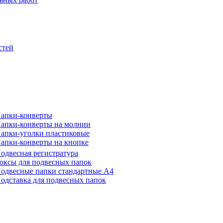
стей
апки-конверты
апки-конверты на молнии
апки-уголки пластиковые
апки-конверты на кнопке
одвесная регистратура
оксы для подвесных папок
одвесные папки стандартные А4
одставка для подвесных папок