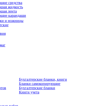
щие средства
щая жидкость
щая лента
ющие карандаши
жи и ножницы
тские
звия
умаг
Бухгалтерские бланки, книги
Бланки самокопирующие
отов
Бухгалтерские бланки
Книги учета
льных работ