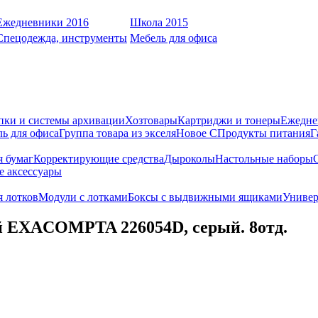
Ежедневники 2016
Школа 2015
Спецодежда, инструменты
Мебель для офиса
пки и системы архивации
Хозтовары
Картриджи и тонеры
Ежедне
ь для офиса
Группа товара из экселя
Новое С
Продукты питания
Г
я бумаг
Корректирующие средства
Дыроколы
Настольные наборы
е аксессуары
 лотков
Модули с лотками
Боксы с выдвижными ящиками
Универ
 EXACOMPTA 226054D, серый. 8отд.