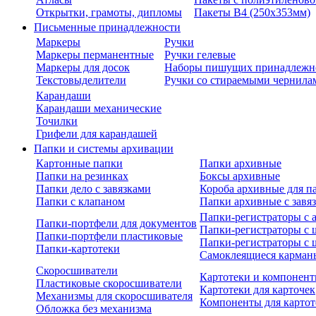
Открытки, грамоты, дипломы
Пакеты В4 (250х353мм)
Письменные принадлежности
Маркеры
Ручки
Маркеры перманентные
Ручки гелевые
Маркеры для досок
Наборы пишущих принадлежн
Текстовыделители
Ручки со стираемыми чернила
Карандаши
Карандаши механические
Точилки
Грифели для карандашей
Папки и системы архивации
Картонные папки
Папки архивные
Папки на резинках
Боксы архивные
Папки дело с завязками
Короба архивные для п
Папки с клапаном
Папки архивные с завя
Папки-регистраторы с
Папки-портфели для документов
Папки-регистраторы с 
Папки-портфели пластиковые
Папки-регистраторы с 
Папки-картотеки
Самоклеящиеся карман
Скоросшиватели
Картотеки и компонент
Пластиковые скоросшиватели
Картотеки для карточек
Механизмы для скоросшивателя
Компоненты для картот
Обложка без механизма