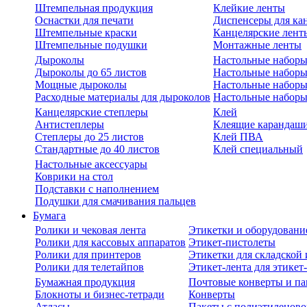
Штемпельная продукция
Клейкие ленты
Оснастки для печати
Диспенсеры для ка
Штемпельные краски
Канцелярские лент
Штемпельные подушки
Монтажные ленты
Дыроколы
Настольные набор
Дыроколы до 65 листов
Настольные наборы 
Мощные дыроколы
Настольные наборы
Расходные материалы для дыроколов
Настольные наборы
Канцелярские степлеры
Клей
Антистеплеры
Клеящие карандаш
Степлеры до 25 листов
Клей ПВА
Стандартные до 40 листов
Клей специальный
Настольные аксессуары
Коврики на стол
Подставки с наполнением
Подушки для смачивания пальцев
Бумага
Ролики и чековая лента
Этикетки и оборудовани
Ролики для кассовых аппаратов
Этикет-пистолеты
Ролики для принтеров
Этикетки для складско
Ролики для телетайпов
Этикет-лента для этикет
Бумажная продукция
Почтовые конверты и па
Блокноты и бизнес-тетради
Конверты
Атласы
Пакеты с полиэтиленов