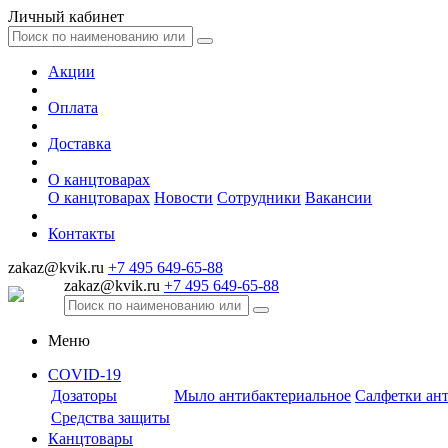
Личный кабинет
Акции
Оплата
Доставка
О канцтоварах
О канцтоварах
Новости
Сотрудники
Вакансии
Контакты
zakaz@kvik.ru
+7 495 649-65-88
zakaz@kvik.ru
+7 495 649-65-88
Меню
COVID-19
Дозаторы
Мыло антибактериальное
Салфетки ан
Средства защиты
Канцтовары