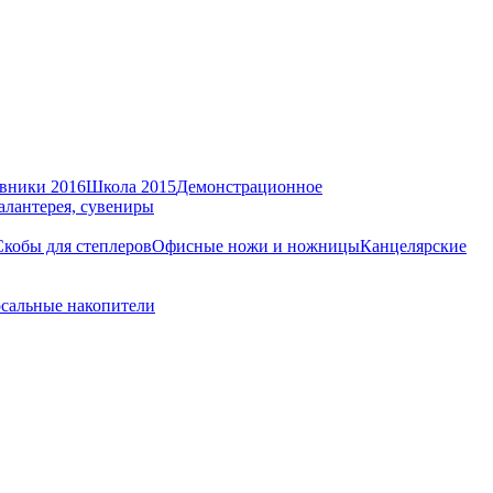
вники 2016
Школа 2015
Демонстрационное
алантерея, сувениры
Скобы для степлеров
Офисные ножи и ножницы
Канцелярские
сальные накопители