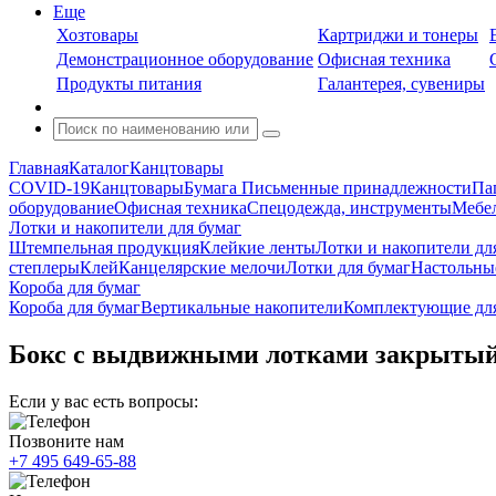
Еще
Хозтовары
Картриджи и тонеры
Демонстрационное оборудование
Офисная техника
Продукты питания
Галантерея, сувениры
Главная
Каталог
Канцтовары
COVID-19
Канцтовары
Бумага
Письменные принадлежности
Па
оборудование
Офисная техника
Спецодежда, инструменты
Мебел
Лотки и накопители для бумаг
Штемпельная продукция
Клейкие ленты
Лотки и накопители дл
степлеры
Клей
Канцелярские мелочи
Лотки для бумаг
Настольны
Короба для бумаг
Короба для бумаг
Вертикальные накопители
Комплектующие для
Бокс с выдвижными лотками закрытый
Если у вас есть вопросы:
Позвоните нам
+7 495 649-65-88