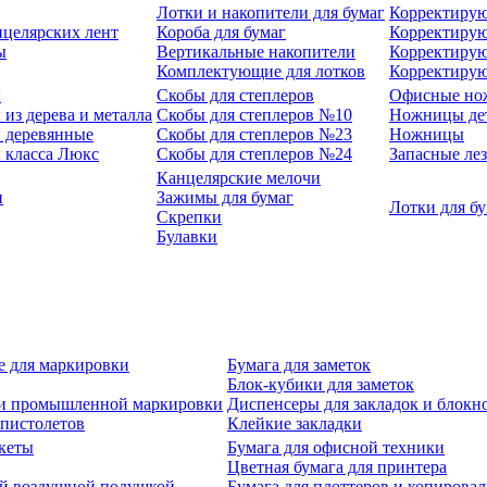
Лотки и накопители для бумаг
Корректирую
нцелярских лент
Короба для бумаг
Корректирую
ы
Вертикальные накопители
Корректирую
Комплектующие для лотков
Корректиру
ы
Скобы для степлеров
Офисные но
из дерева и металла
Скобы для степлеров №10
Ножницы де
 деревянные
Скобы для степлеров №23
Ножницы
 класса Люкс
Скобы для степлеров №24
Запасные ле
Канцелярские мелочи
и
Зажимы для бумаг
Лотки для б
Скрепки
Булавки
е для маркировки
Бумага для заметок
Блок-кубики для заметок
й и промышленной маркировки
Диспенсеры для закладок и блокн
-пистолетов
Клейкие закладки
кеты
Бумага для офисной техники
Цветная бумага для принтера
ой воздушной подушкой
Бумага для плоттеров и копирова