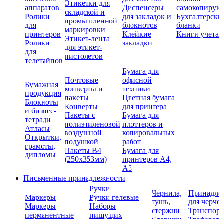
Этикетки для
аппаратов
Диспенсеры
самокопиру
складской и
Ролики
для закладок и
Бухгалтерск
промышленной
для
блокнотов
бланки
маркировки
принтеров
Клейкие
Книги учета
Этикет-лента
Ролики
закладки
для этикет-
для
пистолетов
телетайпов
Бумага для
Почтовые
офисной
Бумажная
конверты и
техники
продукция
пакеты
Цветная бумага
Блокноты
Конверты
для принтера
и бизнес-
Пакеты с
Бумага для
тетради
полиэтиленовой
плоттеров и
Атласы
воздушной
копировальных
Открытки,
подушкой
работ
грамоты,
Пакеты В4
Бумага для
дипломы
(250х353мм)
принтеров А4,
А3
Письменные принадлежности
Ручки
Чернила,
Принадл
Маркеры
Ручки гелевые
тушь,
для черч
Маркеры
Наборы
стержни
Транспо
перманентные
пишущих