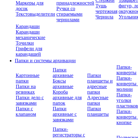
Стержни
Трафаре
Маркеры для
принадлежностей
Тушь
фигур, л
досок
Ручки со
чертежная
окружно
Текстовыделители
стираемыми
Чернила
Угольни
чернилами
Карандаши
Карандаши
механические
Точилки
Грифели для
карандашей
Папки и системы архивации
Папки-
Папки
конверты
Картонные
архивные
Папки
Папки-
папки
Боксы
планшеты и
конверты 
Папки на
архивные
адресные
молнии
резинках
Короба
папки
Папки-
Папки дело с
архивные для
Адресные
уголки
завязками
папок
папки
пластико
Папки с
Папки
Папки
Папки-
клапаном
архивные с
планшеты
конверты 
завязками
кнопке
Папки-
регистраторы с
Подвесна