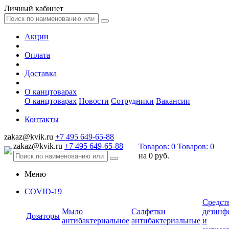
Личный кабинет
Акции
Оплата
Доставка
О канцтоварах
О канцтоварах
Новости
Сотрудники
Вакансии
Контакты
zakaz@kvik.ru
+7 495 649-65-88
zakaz@kvik.ru
+7 495 649-65-88
Товаров:
0
Товаров:
0
на
0 руб.
Меню
COVID-19
Средст
Мыло
Салфетки
дезинф
Дозаторы
антибактериальное
антибактериальные
и