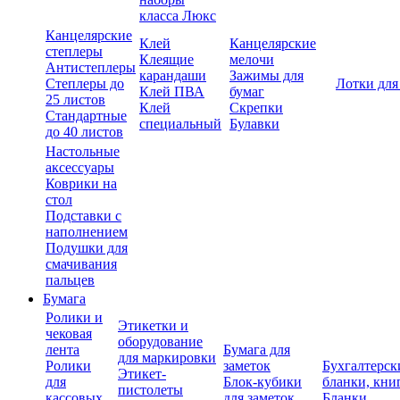
класса Люкс
Канцелярские
Клей
Канцелярские
степлеры
Клеящие
мелочи
Антистеплеры
карандаши
Зажимы для
Степлеры до
Лотки для
Клей ПВА
бумаг
25 листов
Клей
Скрепки
Стандартные
специальный
Булавки
до 40 листов
Настольные
аксессуары
Коврики на
стол
Подставки с
наполнением
Подушки для
смачивания
пальцев
Бумага
Ролики и
Этикетки и
чековая
оборудование
лента
Бумага для
для маркировки
Ролики
заметок
Бухгалтерск
Этикет-
для
Блок-кубики
бланки, кни
пистолеты
кассовых
для заметок
Бланки