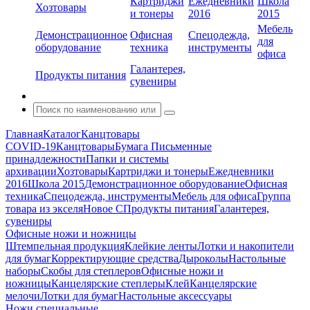
Картриджи
Ежедневники
Школа
Хозтовары
и тонеры
2016
2015
Мебель
Демонстрационное
Офисная
Спецодежда,
для
оборудование
техника
инструменты
офиса
Галантерея,
Продукты питания
сувениры
Главная
Каталог
Канцтовары
COVID-19
Канцтовары
Бумага
Письменные
принадлежности
Папки и системы
архивации
Хозтовары
Картриджи и тонеры
Ежедневники
2016
Школа 2015
Демонстрационное оборудование
Офисная
техника
Спецодежда, инструменты
Мебель для офиса
Группа
товара из экселя
Новое С
Продукты питания
Галантерея,
сувениры
Офисные ножи и ножницы
Штемпельная продукция
Клейкие ленты
Лотки и накопители
для бумаг
Корректирующие средства
Дыроколы
Настольные
наборы
Скобы для степлеров
Офисные ножи и
ножницы
Канцелярские степлеры
Клей
Канцелярские
мелочи
Лотки для бумаг
Настольные аксессуары
Ножи специальные