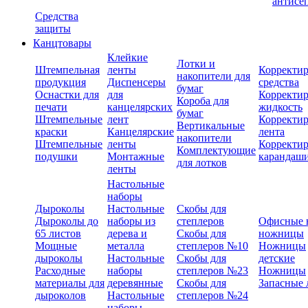
антисе
Средства
защиты
Канцтовары
Клейкие
Лотки и
Штемпельная
ленты
Корректи
накопители для
продукция
Диспенсеры
средства
бумаг
Оснастки для
для
Корректи
Короба для
печати
канцелярских
жидкость
бумаг
Штемпельные
лент
Корректи
Вертикальные
краски
Канцелярские
лента
накопители
Штемпельные
ленты
Корректи
Комплектующие
подушки
Монтажные
карандаш
для лотков
ленты
Настольные
наборы
Дыроколы
Настольные
Скобы для
Дыроколы до
наборы из
степлеров
Офисные 
65 листов
дерева и
Скобы для
ножницы
Мощные
металла
степлеров №10
Ножницы
дыроколы
Настольные
Скобы для
детские
Расходные
наборы
степлеров №23
Ножницы
материалы для
деревянные
Скобы для
Запасные 
дыроколов
Настольные
степлеров №24
наборы