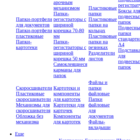
арочным
регистрат
механизмом
Пластиковые
Боксы для
Папки-
папки
подвесны
Папки-портфели
регистраторы с
Пластиковые
папок
для документов
шириной
папки на
Подвесны
Папки-портфели
корешка 70-80
кольцах
папки
пластиковые
мм
Пластиковые
стандарт
Папки-
Папки-
папки на
А4
картотеки
регистраторы с
резинках
Подставк
шириной
Разделители
для
корешка 50 мм
листов
подвесны
Самоклеящиеся
папок
карманы для
папок
Файлы и
Скоросшиватели
Картотеки и
папки
Пластиковые
компоненты
файловые
скоросшиватели
для картотек
Папки
Механизмы для
Картотеки для
файловые
скоросшивателя
карточек
для
Обложка без
Компоненты
документов
механизма
для картотек
Файлы-
вкладыши
Еще