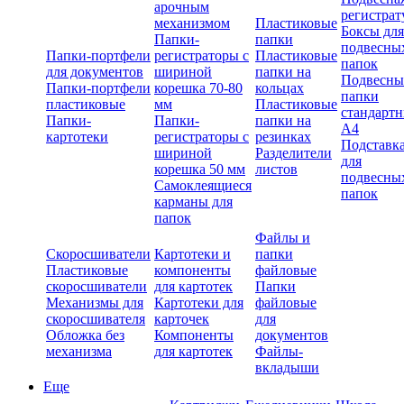
арочным
регистрат
механизмом
Пластиковые
Боксы для
Папки-
папки
подвесны
Папки-портфели
регистраторы с
Пластиковые
папок
для документов
шириной
папки на
Подвесны
Папки-портфели
корешка 70-80
кольцах
папки
пластиковые
мм
Пластиковые
стандарт
Папки-
Папки-
папки на
А4
картотеки
регистраторы с
резинках
Подставк
шириной
Разделители
для
корешка 50 мм
листов
подвесны
Самоклеящиеся
папок
карманы для
папок
Файлы и
Скоросшиватели
Картотеки и
папки
Пластиковые
компоненты
файловые
скоросшиватели
для картотек
Папки
Механизмы для
Картотеки для
файловые
скоросшивателя
карточек
для
Обложка без
Компоненты
документов
механизма
для картотек
Файлы-
вкладыши
Еще