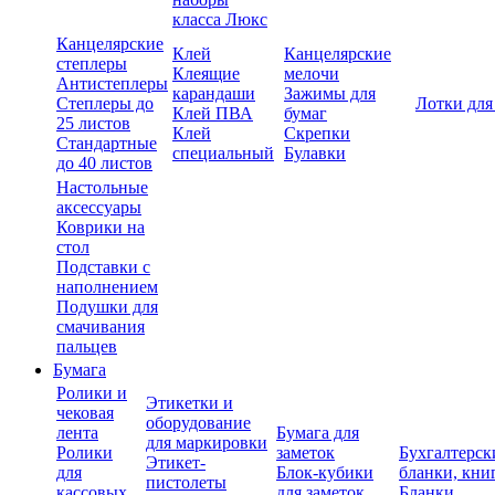
класса Люкс
Канцелярские
Клей
Канцелярские
степлеры
Клеящие
мелочи
Антистеплеры
карандаши
Зажимы для
Степлеры до
Лотки для
Клей ПВА
бумаг
25 листов
Клей
Скрепки
Стандартные
специальный
Булавки
до 40 листов
Настольные
аксессуары
Коврики на
стол
Подставки с
наполнением
Подушки для
смачивания
пальцев
Бумага
Ролики и
Этикетки и
чековая
оборудование
лента
Бумага для
для маркировки
Ролики
заметок
Бухгалтерск
Этикет-
для
Блок-кубики
бланки, кни
пистолеты
кассовых
для заметок
Бланки