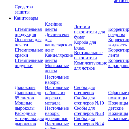
антисе
Средства
защиты
Канцтовары
Клейкие
Лотки и
Штемпельная
ленты
Корректи
накопители для
продукция
Диспенсеры
средства
бумаг
Оснастки для
для
Корректи
Короба для
печати
канцелярских
жидкость
бумаг
Штемпельные
лент
Корректи
Вертикальные
краски
Канцелярские
лента
накопители
Штемпельные
ленты
Корректи
Комплектующие
подушки
Монтажные
карандаш
для лотков
ленты
Настольные
наборы
Дыроколы
Настольные
Скобы для
Дыроколы до
наборы из
степлеров
Офисные 
65 листов
дерева и
Скобы для
ножницы
Мощные
металла
степлеров №10
Ножницы
дыроколы
Настольные
Скобы для
детские
Расходные
наборы
степлеров №23
Ножницы
материалы для
деревянные
Скобы для
Запасные 
дыроколов
Настольные
степлеров №24
наборы