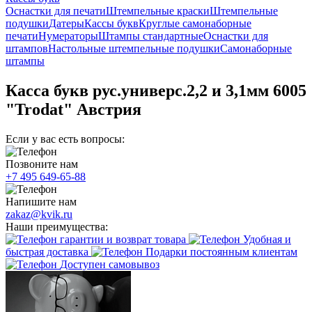
Оснастки для печати
Штемпельные краски
Штемпельные
подушки
Датеры
Кассы букв
Круглые самонаборные
печати
Нумераторы
Штампы стандартные
Оснастки для
штампов
Настольные штемпельные подушки
Самонаборные
штампы
Касса букв рус.универс.2,2 и 3,1мм 6005
"Trodat" Австрия
Если у вас есть вопросы:
Позвоните нам
+7 495 649-65-88
Напишите нам
zakaz@kvik.ru
Наши преимущества:
гарантии и возврат товара
Удобная и
быстрая доставка
Подарки постоянным клиентам
Доступен самовывоз