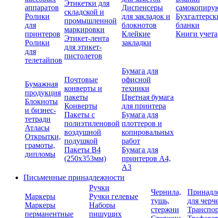
Этикетки для
аппаратов
Диспенсеры
самокопиру
складской и
Ролики
для закладок и
Бухгалтерск
промышленной
для
блокнотов
бланки
маркировки
принтеров
Клейкие
Книги учета
Этикет-лента
Ролики
закладки
для этикет-
для
пистолетов
телетайпов
Бумага для
Почтовые
офисной
Бумажная
конверты и
техники
продукция
пакеты
Цветная бумага
Блокноты
Конверты
для принтера
и бизнес-
Пакеты с
Бумага для
тетради
полиэтиленовой
плоттеров и
Атласы
воздушной
копировальных
Открытки,
подушкой
работ
грамоты,
Пакеты В4
Бумага для
дипломы
(250х353мм)
принтеров А4,
А3
Письменные принадлежности
Ручки
Чернила,
Принадл
Маркеры
Ручки гелевые
тушь,
для черч
Маркеры
Наборы
стержни
Транспо
перманентные
пишущих