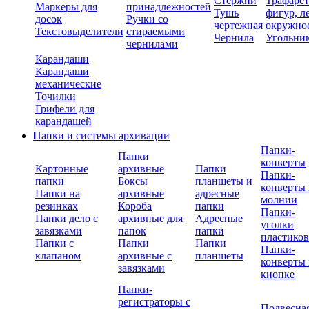
Стержни
Трафаре
Маркеры для
принадлежностей
Тушь
фигур, л
досок
Ручки со
чертежная
окружно
Текстовыделители
стираемыми
Чернила
Угольни
чернилами
Карандаши
Карандаши
механические
Точилки
Грифели для
карандашей
Папки и системы архивации
Папки-
Папки
конверты
Картонные
архивные
Папки
Папки-
папки
Боксы
планшеты и
конверты 
Папки на
архивные
адресные
молнии
резинках
Короба
папки
Папки-
Папки дело с
архивные для
Адресные
уголки
завязками
папок
папки
пластико
Папки с
Папки
Папки
Папки-
клапаном
архивные с
планшеты
конверты 
завязками
кнопке
Папки-
регистраторы с
Подвесна