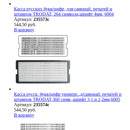
Касса русских букв/цифр, для самонаб. печатей и
штампов TRODAT, 264 символа,шрифт 4мм, 6004
Артикул:
235573с
544,50 руб.
В корзину
Касса русск. букв/цифр универс.,д/самонаб. печатей и
штампов TRODAT,360 симв.,шрифт 3,1 и 2,2мм,6005
Артикул:
235574с
544,50 руб.
В корзину