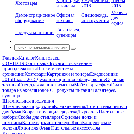
Картриджи
Ежедневники
Школа
Хозтовары
и тонеры
2016
2015
Мебель
Демонстрационное
Офисная
Спецодежда,
для
оборудование
техника
инструменты
офиса
Галантерея,
Продукты питания
сувениры
Главная
Каталог
Канцтовары
COVID-19
Канцтовары
Бумага
Письменные
принадлежности
Папки и системы
архивации
Хозтовары
Картриджи и тонеры
Ежедневники
2016
Школа 2015
Демонстрационное оборудование
Офисная
техника
Спецодежда, инструменты
Мебель для офиса
Группа
товара из экселя
Новое С
Продукты питания
Галантерея,
сувениры
Штемпельная продукция
Штемпельная продукция
Клейкие ленты
Лотки и накопители
для бумаг
Корректирующие средства
Дыроколы
Настольные
наборы
Скобы для степлеров
Офисные ножи и
ножницы
Канцелярские степлеры
Клей
Канцелярские
мелочи
Лотки для бумаг
Настольные аксессуары
Кассы букв