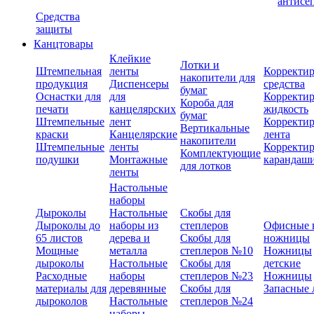
антисе
Средства
защиты
Канцтовары
Клейкие
Лотки и
Штемпельная
ленты
Корректи
накопители для
продукция
Диспенсеры
средства
бумаг
Оснастки для
для
Корректи
Короба для
печати
канцелярских
жидкость
бумаг
Штемпельные
лент
Корректи
Вертикальные
краски
Канцелярские
лента
накопители
Штемпельные
ленты
Корректи
Комплектующие
подушки
Монтажные
карандаш
для лотков
ленты
Настольные
наборы
Дыроколы
Настольные
Скобы для
Дыроколы до
наборы из
степлеров
Офисные 
65 листов
дерева и
Скобы для
ножницы
Мощные
металла
степлеров №10
Ножницы
дыроколы
Настольные
Скобы для
детские
Расходные
наборы
степлеров №23
Ножницы
материалы для
деревянные
Скобы для
Запасные 
дыроколов
Настольные
степлеров №24
наборы