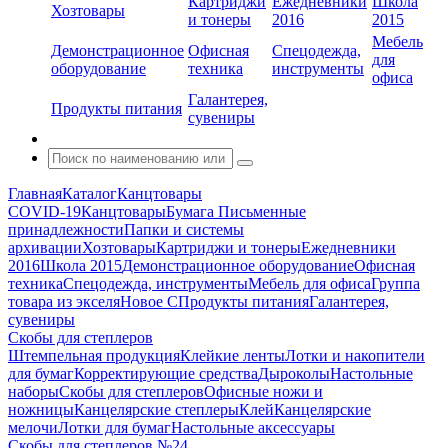
Картриджи
Ежедневники
Школа
Хозтовары
и тонеры
2016
2015
Мебель
Демонстрационное
Офисная
Спецодежда,
для
оборудование
техника
инструменты
офиса
Галантерея,
Продукты питания
сувениры
Главная
Каталог
Канцтовары
COVID-19
Канцтовары
Бумага
Письменные
принадлежности
Папки и системы
архивации
Хозтовары
Картриджи и тонеры
Ежедневники
2016
Школа 2015
Демонстрационное оборудование
Офисная
техника
Спецодежда, инструменты
Мебель для офиса
Группа
товара из экселя
Новое С
Продукты питания
Галантерея,
сувениры
Скобы для степлеров
Штемпельная продукция
Клейкие ленты
Лотки и накопители
для бумаг
Корректирующие средства
Дыроколы
Настольные
наборы
Скобы для степлеров
Офисные ножи и
ножницы
Канцелярские степлеры
Клей
Канцелярские
мелочи
Лотки для бумаг
Настольные аксессуары
Скобы для степлеров №24