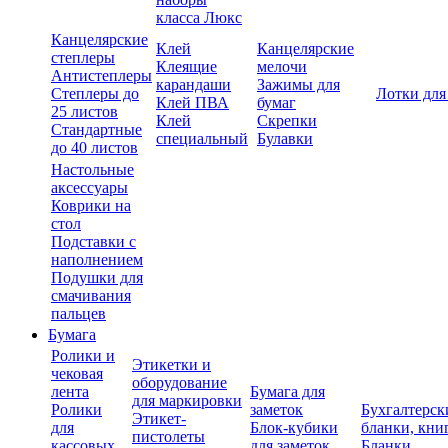
класса Люкс
Канцелярские
Клей
Канцелярские
степлеры
Клеящие
мелочи
Антистеплеры
карандаши
Зажимы для
Степлеры до
Лотки для
Клей ПВА
бумаг
25 листов
Клей
Скрепки
Стандартные
специальный
Булавки
до 40 листов
Настольные
аксессуары
Коврики на
стол
Подставки с
наполнением
Подушки для
смачивания
пальцев
Бумага
Ролики и
Этикетки и
чековая
оборудование
лента
Бумага для
для маркировки
Ролики
заметок
Бухгалтерск
Этикет-
для
Блок-кубики
бланки, кни
пистолеты
кассовых
для заметок
Бланки