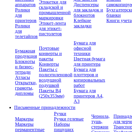
Этикетки для
аппаратов
Диспенсеры
самокопиру
складской и
Ролики
для закладок и
Бухгалтерск
промышленной
для
блокнотов
бланки
маркировки
принтеров
Клейкие
Книги учета
Этикет-лента
Ролики
закладки
для этикет-
для
пистолетов
телетайпов
Бумага для
Почтовые
офисной
Бумажная
конверты и
техники
продукция
пакеты
Цветная бумага
Блокноты
Конверты
для принтера
и бизнес-
Пакеты с
Бумага для
тетради
полиэтиленовой
плоттеров и
Атласы
воздушной
копировальных
Открытки,
подушкой
работ
грамоты,
Пакеты В4
Бумага для
дипломы
(250х353мм)
принтеров А4,
А3
Письменные принадлежности
Ручки
Чернила,
Принадл
Маркеры
Ручки гелевые
тушь,
для черч
Маркеры
Наборы
стержни
Транспо
перманентные
пишущих