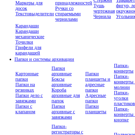
Стержни
Трафаре
Маркеры для
принадлежностей
Тушь
фигур, л
досок
Ручки со
чертежная
окружно
Текстовыделители
стираемыми
Чернила
Угольни
чернилами
Карандаши
Карандаши
механические
Точилки
Грифели для
карандашей
Папки и системы архивации
Папки-
Папки
конверты
Картонные
архивные
Папки
Папки-
папки
Боксы
планшеты и
конверты 
Папки на
архивные
адресные
молнии
резинках
Короба
папки
Папки-
Папки дело с
архивные для
Адресные
уголки
завязками
папок
папки
пластико
Папки с
Папки
Папки
Папки-
клапаном
архивные с
планшеты
конверты 
завязками
кнопке
Папки-
регистраторы с
Подвесна