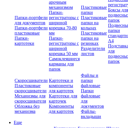
арочным
регистрат
механизмом
Пластиковые
Боксы для
Папки-
папки
подвесны
Папки-портфели
регистраторы с
Пластиковые
папок
для документов
шириной
папки на
Подвесны
Папки-портфели
корешка 70-80
кольцах
папки
пластиковые
мм
Пластиковые
стандарт
Папки-
Папки-
папки на
А4
картотеки
регистраторы с
резинках
Подставк
шириной
Разделители
для
корешка 50 мм
листов
подвесны
Самоклеящиеся
папок
карманы для
папок
Файлы и
Скоросшиватели
Картотеки и
папки
Пластиковые
компоненты
файловые
скоросшиватели
для картотек
Папки
Механизмы для
Картотеки для
файловые
скоросшивателя
карточек
для
Обложка без
Компоненты
документов
механизма
для картотек
Файлы-
вкладыши
Еще