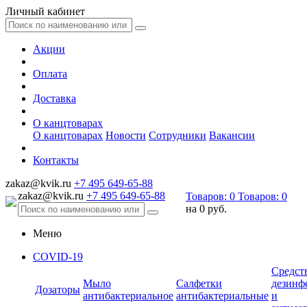
Личный кабинет
Акции
Оплата
Доставка
О канцтоварах
О канцтоварах
Новости
Сотрудники
Вакансии
Контакты
zakaz@kvik.ru
+7 495 649-65-88
zakaz@kvik.ru
+7 495 649-65-88
Товаров:
0
Товаров:
0
на
0 руб.
Меню
COVID-19
Средст
Мыло
Салфетки
дезинф
Дозаторы
антибактериальное
антибактериальные
и