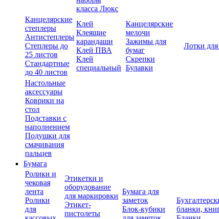
класса Люкс
Канцелярские
Клей
Канцелярские
степлеры
Клеящие
мелочи
Антистеплеры
карандаши
Зажимы для
Степлеры до
Лотки для
Клей ПВА
бумаг
25 листов
Клей
Скрепки
Стандартные
специальный
Булавки
до 40 листов
Настольные
аксессуары
Коврики на
стол
Подставки с
наполнением
Подушки для
смачивания
пальцев
Бумага
Ролики и
Этикетки и
чековая
оборудование
лента
Бумага для
для маркировки
Ролики
заметок
Бухгалтерск
Этикет-
для
Блок-кубики
бланки, кни
пистолеты
кассовых
для заметок
Бланки