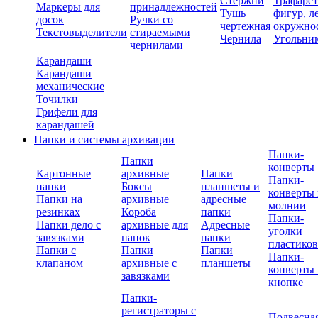
Стержни
Трафаре
Маркеры для
принадлежностей
Тушь
фигур, л
досок
Ручки со
чертежная
окружно
Текстовыделители
стираемыми
Чернила
Угольни
чернилами
Карандаши
Карандаши
механические
Точилки
Грифели для
карандашей
Папки и системы архивации
Папки-
Папки
конверты
Картонные
архивные
Папки
Папки-
папки
Боксы
планшеты и
конверты 
Папки на
архивные
адресные
молнии
резинках
Короба
папки
Папки-
Папки дело с
архивные для
Адресные
уголки
завязками
папок
папки
пластико
Папки с
Папки
Папки
Папки-
клапаном
архивные с
планшеты
конверты 
завязками
кнопке
Папки-
регистраторы с
Подвесна