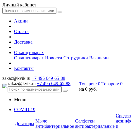
Личный кабинет
Акции
Оплата
Доставка
О канцтоварах
О канцтоварах
Новости
Сотрудники
Вакансии
Контакты
zakaz@kvik.ru
+7 495 649-65-88
zakaz@kvik.ru
+7 495 649-65-88
Товаров:
0
Товаров:
0
на
0 руб.
Меню
COVID-19
Средст
Мыло
Салфетки
дезинф
Дозаторы
антибактериальное
антибактериальные
и