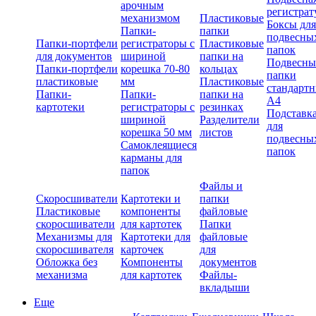
арочным
регистрат
механизмом
Пластиковые
Боксы для
Папки-
папки
подвесны
Папки-портфели
регистраторы с
Пластиковые
папок
для документов
шириной
папки на
Подвесны
Папки-портфели
корешка 70-80
кольцах
папки
пластиковые
мм
Пластиковые
стандарт
Папки-
Папки-
папки на
А4
картотеки
регистраторы с
резинках
Подставк
шириной
Разделители
для
корешка 50 мм
листов
подвесны
Самоклеящиеся
папок
карманы для
папок
Файлы и
Скоросшиватели
Картотеки и
папки
Пластиковые
компоненты
файловые
скоросшиватели
для картотек
Папки
Механизмы для
Картотеки для
файловые
скоросшивателя
карточек
для
Обложка без
Компоненты
документов
механизма
для картотек
Файлы-
вкладыши
Еще