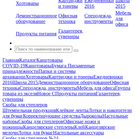
Картриджи
Ежедневники
Школа
Хозтовары
и тонеры
2016
2015
Мебель
Демонстрационное
Офисная
Спецодежда,
для
оборудование
техника
инструменты
офиса
Галантерея,
Продукты питания
сувениры
Главная
Каталог
Канцтовары
COVID-19
Канцтовары
Бумага
Письменные
принадлежности
Папки и системы
архивации
Хозтовары
Картриджи и тонеры
Ежедневники
2016
Школа 2015
Демонстрационное оборудование
Офисная
техника
Спецодежда, инструменты
Мебель для офиса
Группа
товара из экселя
Новое С
Продукты питания
Галантерея,
сувениры
Скобы для степлеров
Штемпельная продукция
Клейкие ленты
Лотки и накопители
для бумаг
Корректирующие средства
Дыроколы
Настольные
наборы
Скобы для степлеров
Офисные ножи и
ножницы
Канцелярские степлеры
Клей
Канцелярские
мелочи
Лотки для бумаг
Настольные аксессуары
Скобы для степлеров №24