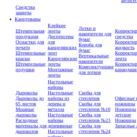
антисе
Средства
защиты
Канцтовары
Клейкие
Лотки и
Штемпельная
ленты
Корректи
накопители для
продукция
Диспенсеры
средства
бумаг
Оснастки для
для
Корректи
Короба для
печати
канцелярских
жидкость
бумаг
Штемпельные
лент
Корректи
Вертикальные
краски
Канцелярские
лента
накопители
Штемпельные
ленты
Корректи
Комплектующие
подушки
Монтажные
карандаш
для лотков
ленты
Настольные
наборы
Дыроколы
Настольные
Скобы для
Дыроколы до
наборы из
степлеров
Офисные 
65 листов
дерева и
Скобы для
ножницы
Мощные
металла
степлеров №10
Ножницы
дыроколы
Настольные
Скобы для
детские
Расходные
наборы
степлеров №23
Ножницы
материалы для
деревянные
Скобы для
Запасные 
дыроколов
Настольные
степлеров №24
наборы