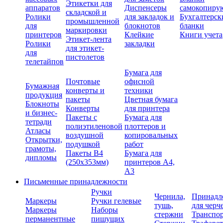
Этикетки для
аппаратов
Диспенсеры
самокопиру
складской и
Ролики
для закладок и
Бухгалтерск
промышленной
для
блокнотов
бланки
маркировки
принтеров
Клейкие
Книги учета
Этикет-лента
Ролики
закладки
для этикет-
для
пистолетов
телетайпов
Бумага для
Почтовые
офисной
Бумажная
конверты и
техники
продукция
пакеты
Цветная бумага
Блокноты
Конверты
для принтера
и бизнес-
Пакеты с
Бумага для
тетради
полиэтиленовой
плоттеров и
Атласы
воздушной
копировальных
Открытки,
подушкой
работ
грамоты,
Пакеты В4
Бумага для
дипломы
(250х353мм)
принтеров А4,
А3
Письменные принадлежности
Ручки
Чернила,
Принадл
Маркеры
Ручки гелевые
тушь,
для черч
Маркеры
Наборы
стержни
Транспо
перманентные
пишущих