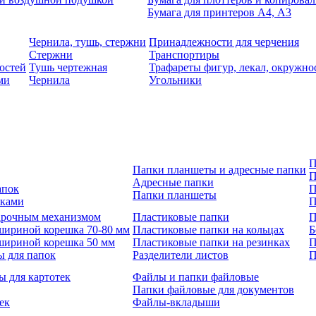
Бумага для принтеров А4, А3
Чернила, тушь, стержни
Принадлежности для черчения
Стержни
Транспортиры
остей
Тушь чертежная
Трафареты фигур, лекал, окружно
ми
Чернила
Угольники
П
Папки планшеты и адресные папки
П
Адресные папки
апок
П
Папки планшеты
зками
П
 арочным механизмом
Пластиковые папки
П
шириной корешка 70-80 мм
Пластиковые папки на кольцах
Б
шириной корешка 50 мм
Пластиковые папки на резинках
П
ы для папок
Разделители листов
П
ы для картотек
Файлы и папки файловые
Папки файловые для документов
ек
Файлы-вкладыши