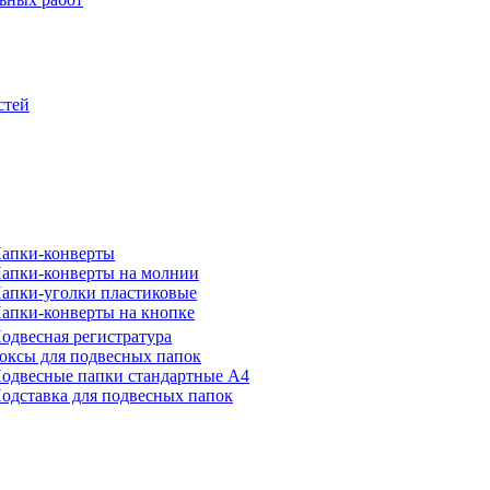
стей
апки-конверты
апки-конверты на молнии
апки-уголки пластиковые
апки-конверты на кнопке
одвесная регистратура
оксы для подвесных папок
одвесные папки стандартные А4
одставка для подвесных папок