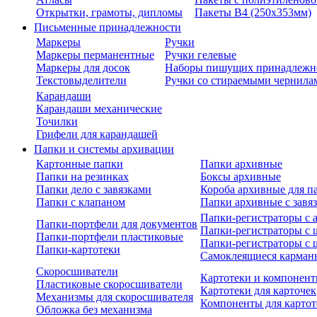
Открытки, грамоты, дипломы
Пакеты В4 (250х353мм)
Письменные принадлежности
Маркеры
Ручки
Маркеры перманентные
Ручки гелевые
Маркеры для досок
Наборы пишущих принадлежн
Текстовыделители
Ручки со стираемыми чернила
Карандаши
Карандаши механические
Точилки
Грифели для карандашей
Папки и системы архивации
Картонные папки
Папки архивные
Папки на резинках
Боксы архивные
Папки дело с завязками
Короба архивные для п
Папки с клапаном
Папки архивные с завя
Папки-регистраторы с
Папки-портфели для документов
Папки-регистраторы с 
Папки-портфели пластиковые
Папки-регистраторы с 
Папки-картотеки
Самоклеящиеся карман
Скоросшиватели
Картотеки и компонент
Пластиковые скоросшиватели
Картотеки для карточек
Механизмы для скоросшивателя
Компоненты для картот
Обложка без механизма