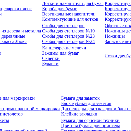
Лотки и накопители для бумаг
Корректирую
нцелярских лент
Короба для бумаг
Корректирую
ы
Вертикальные накопители
Корректирую
Комплектующие для лотков
Корректиру
ы
Скобы для степлеров
Офисные но
из дерева и металла
Скобы для степлеров №10
Ножницы де
 деревянные
Скобы для степлеров №23
Ножницы
 класса Люкс
Скобы для степлеров №24
Запасные ле
Канцелярские мелочи
и
Зажимы для бумаг
Лотки для б
Скрепки
Булавки
е для маркировки
Бумага для заметок
Блок-кубики для заметок
й и промышленной маркировки
Диспенсеры для закладок и блокн
-пистолетов
Клейкие закладки
кеты
Бумага для офисной техники
Цветная бумага для принтера
ой воздушной подушкой
Бумага для плоттеров и копирова