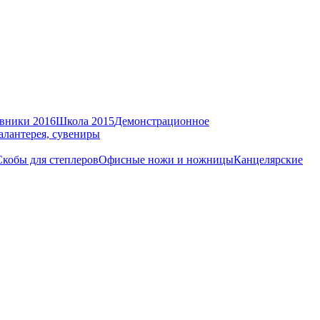
вники 2016
Школа 2015
Демонстрационное
алантерея, сувениры
Скобы для степлеров
Офисные ножи и ножницы
Канцелярские