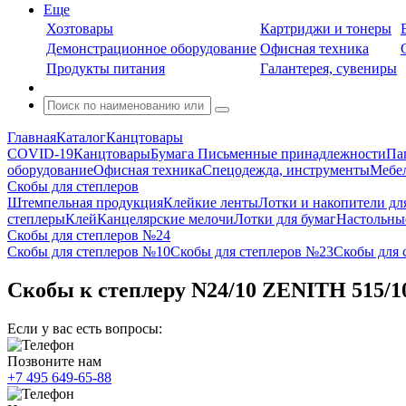
Еще
Хозтовары
Картриджи и тонеры
Демонстрационное оборудование
Офисная техника
Продукты питания
Галантерея, сувениры
Главная
Каталог
Канцтовары
COVID-19
Канцтовары
Бумага
Письменные принадлежности
Па
оборудование
Офисная техника
Спецодежда, инструменты
Мебел
Скобы для степлеров
Штемпельная продукция
Клейкие ленты
Лотки и накопители дл
степлеры
Клей
Канцелярские мелочи
Лотки для бумаг
Настольны
Скобы для степлеров №24
Скобы для степлеров №10
Скобы для степлеров №23
Скобы для 
Скобы к степлеру N24/10 ZENITH 515/1
Если у вас есть вопросы:
Позвоните нам
+7 495 649-65-88