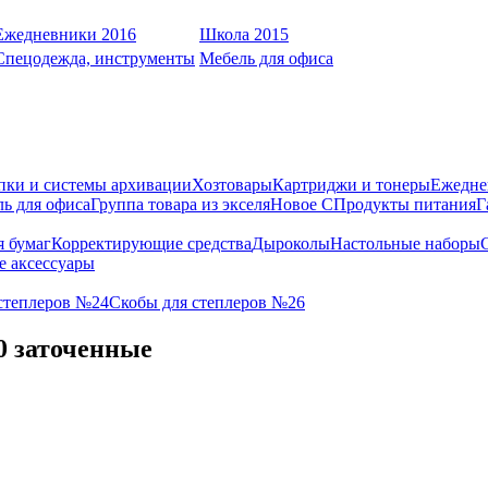
Ежедневники 2016
Школа 2015
Спецодежда, инструменты
Мебель для офиса
пки и системы архивации
Хозтовары
Картриджи и тонеры
Ежедне
ь для офиса
Группа товара из экселя
Новое С
Продукты питания
Г
я бумаг
Корректирующие средства
Дыроколы
Настольные наборы
е аксессуары
степлеров №24
Скобы для степлеров №26
0 заточенные