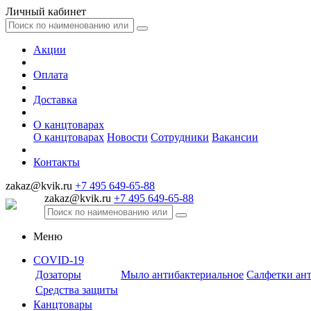
Личный кабинет
Акции
Оплата
Доставка
О канцтоварах
О канцтоварах
Новости
Сотрудники
Вакансии
Контакты
zakaz@kvik.ru
+7 495 649-65-88
zakaz@kvik.ru
+7 495 649-65-88
Меню
COVID-19
Дозаторы
Мыло антибактериальное
Салфетки ан
Средства защиты
Канцтовары