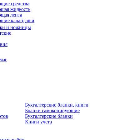
щие средства
щая жидкость
щая лента
ющие карандаши
жи и ножницы
тские
звия
умаг
Бухгалтерские бланки, книги
Бланки самокопирующие
отов
Бухгалтерские бланки
Книги учета
льных работ