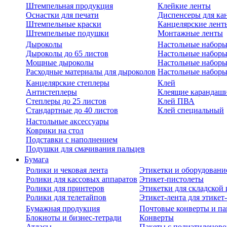
Штемпельная продукция
Клейкие ленты
Оснастки для печати
Диспенсеры для ка
Штемпельные краски
Канцелярские лент
Штемпельные подушки
Монтажные ленты
Дыроколы
Настольные набор
Дыроколы до 65 листов
Настольные наборы 
Мощные дыроколы
Настольные наборы
Расходные материалы для дыроколов
Настольные наборы
Канцелярские степлеры
Клей
Антистеплеры
Клеящие карандаш
Степлеры до 25 листов
Клей ПВА
Стандартные до 40 листов
Клей специальный
Настольные аксессуары
Коврики на стол
Подставки с наполнением
Подушки для смачивания пальцев
Бумага
Ролики и чековая лента
Этикетки и оборудовани
Ролики для кассовых аппаратов
Этикет-пистолеты
Ролики для принтеров
Этикетки для складско
Ролики для телетайпов
Этикет-лента для этикет
Бумажная продукция
Почтовые конверты и па
Блокноты и бизнес-тетради
Конверты
Атласы
Пакеты с полиэтиленов