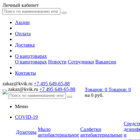
Личный кабинет
Акции
Оплата
Доставка
О канцтоварах
О канцтоварах
Новости
Сотрудники
Вакансии
Контакты
zakaz@kvik.ru
+7 495 649-65-88
zakaz@kvik.ru
+7 495 649-65-88
Товаров:
0
Товаров:
0
на
0 руб.
Меню
COVID-19
Средст
Мыло
Салфетки
дезинф
Дозаторы
антибактериальное
антибактериальные
и