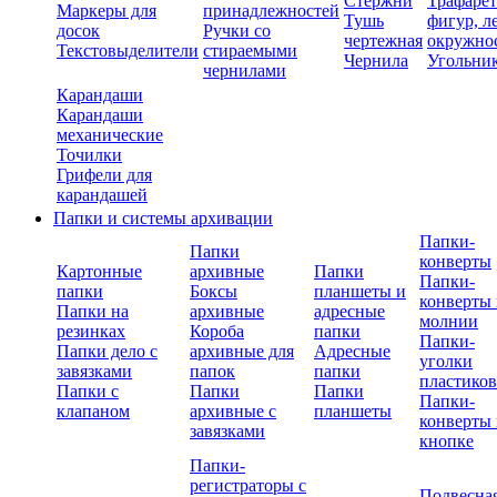
Стержни
Трафаре
Маркеры для
принадлежностей
Тушь
фигур, л
досок
Ручки со
чертежная
окружно
Текстовыделители
стираемыми
Чернила
Угольни
чернилами
Карандаши
Карандаши
механические
Точилки
Грифели для
карандашей
Папки и системы архивации
Папки-
Папки
конверты
Картонные
архивные
Папки
Папки-
папки
Боксы
планшеты и
конверты 
Папки на
архивные
адресные
молнии
резинках
Короба
папки
Папки-
Папки дело с
архивные для
Адресные
уголки
завязками
папок
папки
пластико
Папки с
Папки
Папки
Папки-
клапаном
архивные с
планшеты
конверты 
завязками
кнопке
Папки-
регистраторы с
Подвесна