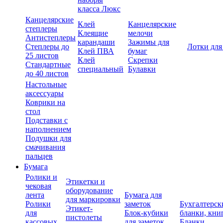
класса Люкс
Канцелярские
Клей
Канцелярские
степлеры
Клеящие
мелочи
Антистеплеры
карандаши
Зажимы для
Степлеры до
Лотки для
Клей ПВА
бумаг
25 листов
Клей
Скрепки
Стандартные
специальный
Булавки
до 40 листов
Настольные
аксессуары
Коврики на
стол
Подставки с
наполнением
Подушки для
смачивания
пальцев
Бумага
Ролики и
Этикетки и
чековая
оборудование
лента
Бумага для
для маркировки
Ролики
заметок
Бухгалтерск
Этикет-
для
Блок-кубики
бланки, кни
пистолеты
кассовых
для заметок
Бланки