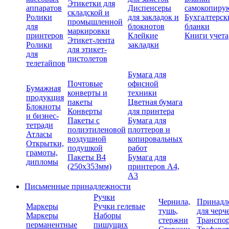
Этикетки для
аппаратов
Диспенсеры
самокопиру
складской и
Ролики
для закладок и
Бухгалтерск
промышленной
для
блокнотов
бланки
маркировки
принтеров
Клейкие
Книги учета
Этикет-лента
Ролики
закладки
для этикет-
для
пистолетов
телетайпов
Бумага для
Почтовые
офисной
Бумажная
конверты и
техники
продукция
пакеты
Цветная бумага
Блокноты
Конверты
для принтера
и бизнес-
Пакеты с
Бумага для
тетради
полиэтиленовой
плоттеров и
Атласы
воздушной
копировальных
Открытки,
подушкой
работ
грамоты,
Пакеты В4
Бумага для
дипломы
(250х353мм)
принтеров А4,
А3
Письменные принадлежности
Ручки
Чернила,
Принадл
Маркеры
Ручки гелевые
тушь,
для черч
Маркеры
Наборы
стержни
Транспо
перманентные
пишущих