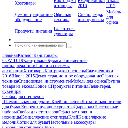
Картриджи
Ежедневники
Школа
Хозтовары
и тонеры
2016
2015
Мебель
Демонстрационное
Офисная
Спецодежда,
для
оборудование
техника
инструменты
офиса
Галантерея,
Продукты питания
сувениры
Главная
Каталог
Канцтовары
COVID-19
Канцтовары
Бумага
Письменные
принадлежности
Папки и системы
архивации
Хозтовары
Картриджи и тонеры
Ежедневники
2016
Школа 2015
Демонстрационное оборудование
Офисная
техника
Спецодежда, инструменты
Мебель для офиса
Группа
товара из экселя
Новое С
Продукты питания
Галантерея,
сувениры
Скобы для степлеров
Штемпельная продукция
Клейкие ленты
Лотки и накопители
для бумаг
Корректирующие средства
Дыроколы
Настольные
наборы
Скобы для степлеров
Офисные ножи и
ножницы
Канцелярские степлеры
Клей
Канцелярские
мелочи
Лотки для бумаг
Настольные аксессуары
Скобы для степлеров №26