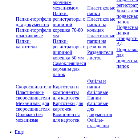
арочным
регистрат
механизмом
Пластиковые
Боксы для
Папки-
папки
подвесны
Папки-портфели
регистраторы с
Пластиковые
папок
для документов
шириной
папки на
Подвесны
Папки-портфели
корешка 70-80
кольцах
папки
пластиковые
мм
Пластиковые
стандарт
Папки-
Папки-
папки на
А4
картотеки
регистраторы с
резинках
Подставк
шириной
Разделители
для
корешка 50 мм
листов
подвесны
Самоклеящиеся
папок
карманы для
папок
Файлы и
Скоросшиватели
Картотеки и
папки
Пластиковые
компоненты
файловые
скоросшиватели
для картотек
Папки
Механизмы для
Картотеки для
файловые
скоросшивателя
карточек
для
Обложка без
Компоненты
документов
механизма
для картотек
Файлы-
вкладыши
Еще