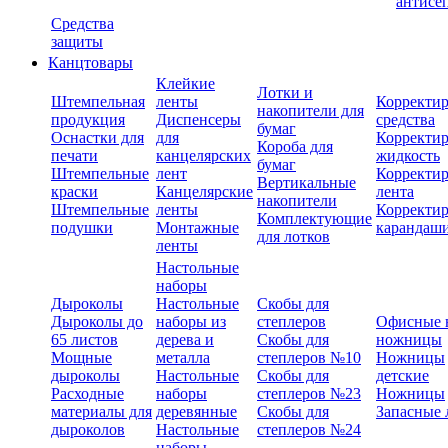
антисе
Средства
защиты
Канцтовары
Клейкие
Лотки и
Штемпельная
ленты
Корректи
накопители для
продукция
Диспенсеры
средства
бумаг
Оснастки для
для
Корректи
Короба для
печати
канцелярских
жидкость
бумаг
Штемпельные
лент
Корректи
Вертикальные
краски
Канцелярские
лента
накопители
Штемпельные
ленты
Корректи
Комплектующие
подушки
Монтажные
карандаш
для лотков
ленты
Настольные
наборы
Дыроколы
Настольные
Скобы для
Дыроколы до
наборы из
степлеров
Офисные 
65 листов
дерева и
Скобы для
ножницы
Мощные
металла
степлеров №10
Ножницы
дыроколы
Настольные
Скобы для
детские
Расходные
наборы
степлеров №23
Ножницы
материалы для
деревянные
Скобы для
Запасные 
дыроколов
Настольные
степлеров №24
наборы