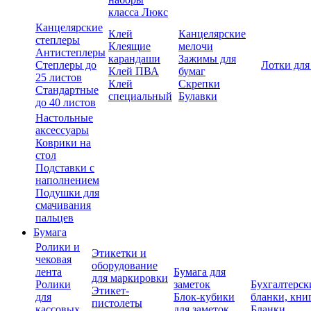
класса Люкс
Канцелярские
Клей
Канцелярские
степлеры
Клеящие
мелочи
Антистеплеры
карандаши
Зажимы для
Степлеры до
Лотки для
Клей ПВА
бумаг
25 листов
Клей
Скрепки
Стандартные
специальный
Булавки
до 40 листов
Настольные
аксессуары
Коврики на
стол
Подставки с
наполнением
Подушки для
смачивания
пальцев
Бумага
Ролики и
Этикетки и
чековая
оборудование
лента
Бумага для
для маркировки
Ролики
заметок
Бухгалтерск
Этикет-
для
Блок-кубики
бланки, кни
пистолеты
кассовых
для заметок
Бланки