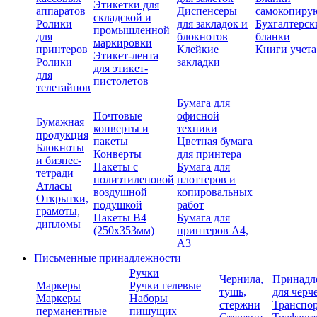
Этикетки для
аппаратов
Диспенсеры
самокопиру
складской и
Ролики
для закладок и
Бухгалтерск
промышленной
для
блокнотов
бланки
маркировки
принтеров
Клейкие
Книги учета
Этикет-лента
Ролики
закладки
для этикет-
для
пистолетов
телетайпов
Бумага для
Почтовые
офисной
Бумажная
конверты и
техники
продукция
пакеты
Цветная бумага
Блокноты
Конверты
для принтера
и бизнес-
Пакеты с
Бумага для
тетради
полиэтиленовой
плоттеров и
Атласы
воздушной
копировальных
Открытки,
подушкой
работ
грамоты,
Пакеты В4
Бумага для
дипломы
(250х353мм)
принтеров А4,
А3
Письменные принадлежности
Ручки
Чернила,
Принадл
Маркеры
Ручки гелевые
тушь,
для черч
Маркеры
Наборы
стержни
Транспо
перманентные
пишущих