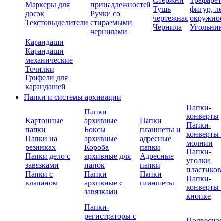
Стержни
Трафаре
Маркеры для
принадлежностей
Тушь
фигур, л
досок
Ручки со
чертежная
окружно
Текстовыделители
стираемыми
Чернила
Угольни
чернилами
Карандаши
Карандаши
механические
Точилки
Грифели для
карандашей
Папки и системы архивации
Папки-
Папки
конверты
Картонные
архивные
Папки
Папки-
папки
Боксы
планшеты и
конверты 
Папки на
архивные
адресные
молнии
резинках
Короба
папки
Папки-
Папки дело с
архивные для
Адресные
уголки
завязками
папок
папки
пластико
Папки с
Папки
Папки
Папки-
клапаном
архивные с
планшеты
конверты 
завязками
кнопке
Папки-
регистраторы с
Подвесна