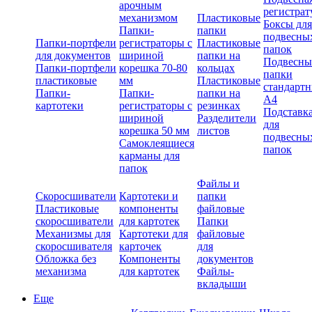
арочным
регистрат
механизмом
Пластиковые
Боксы для
Папки-
папки
подвесны
Папки-портфели
регистраторы с
Пластиковые
папок
для документов
шириной
папки на
Подвесны
Папки-портфели
корешка 70-80
кольцах
папки
пластиковые
мм
Пластиковые
стандарт
Папки-
Папки-
папки на
А4
картотеки
регистраторы с
резинках
Подставк
шириной
Разделители
для
корешка 50 мм
листов
подвесны
Самоклеящиеся
папок
карманы для
папок
Файлы и
Скоросшиватели
Картотеки и
папки
Пластиковые
компоненты
файловые
скоросшиватели
для картотек
Папки
Механизмы для
Картотеки для
файловые
скоросшивателя
карточек
для
Обложка без
Компоненты
документов
механизма
для картотек
Файлы-
вкладыши
Еще