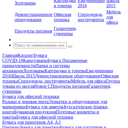
Картриджи
Ежедневники
Школа
Хозтовары
и тонеры
2016
2015
Мебель
Демонстрационное
Офисная
Спецодежда,
для
оборудование
техника
инструменты
офиса
Галантерея,
Продукты питания
сувениры
Главная
Каталог
Бумага
COVID-19
Канцтовары
Бумага
Письменные
принадлежности
Папки и системы
архивации
Хозтовары
Картриджи и тонеры
Ежедневники
2016
Школа 2015
Демонстрационное оборудование
Офисная
техника
Спецодежда, инструменты
Мебель для офиса
Группа
товара из экселя
Новое С
Продукты питания
Галантерея,
сувениры
Бумага для офисной техники
Ролики и чековая лента
Этикетки и оборудование для
маркировки
Бумага для заметок
Бухгалтерские бланки,
книги
Бумажная продукция
Почтовые конверты и
пакеты
Бумага для офисной техники
Бумага для принтеров А4, А3
Цветная бумага для принтера
Бумага для плоттеров и