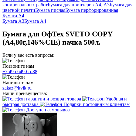
копировальных работ
Бумага для принтеров А4, А3
Бумага для
цветной печати
Бумага писчая
Бумага перфорированная
Бумага А4
Бумага А3
Бумага А4
Бумага для ОфТех SVETO COPY
(А4,80г,146%CIE) пачка 500л.
Если у вас есть вопросы:
Позвоните нам
+7 495 649-65-88
Напишите нам
zakaz@kvik.ru
Наши преимущества:
гарантии и возврат товара
Удобная и
быстрая доставка
Подарки постоянным клиентам
Доступен самовывоз