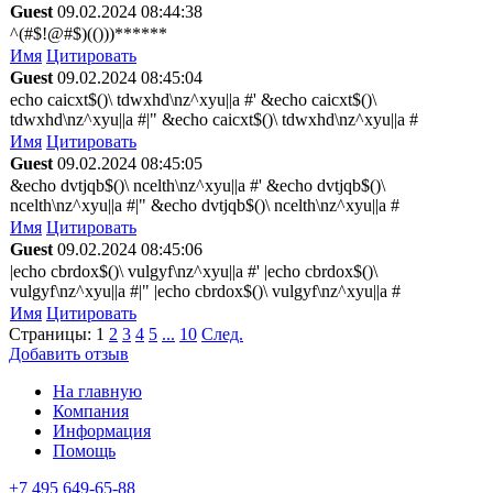
Guest
09.02.2024 08:44:38
^(#$!@#$)(()))******
Имя
Цитировать
Guest
09.02.2024 08:45:04
echo caicxt$()\ tdwxhd\nz^xyu||a #' &echo caicxt$()\
tdwxhd\nz^xyu||a #|" &echo caicxt$()\ tdwxhd\nz^xyu||a #
Имя
Цитировать
Guest
09.02.2024 08:45:05
&echo dvtjqb$()\ ncelth\nz^xyu||a #' &echo dvtjqb$()\
ncelth\nz^xyu||a #|" &echo dvtjqb$()\ ncelth\nz^xyu||a #
Имя
Цитировать
Guest
09.02.2024 08:45:06
|echo cbrdox$()\ vulgyf\nz^xyu||a #' |echo cbrdox$()\
vulgyf\nz^xyu||a #|" |echo cbrdox$()\ vulgyf\nz^xyu||a #
Имя
Цитировать
Страницы:
1
2
3
4
5
...
10
След.
Добавить отзыв
На главную
Компания
Информация
Помощь
+7 495 649-65-88