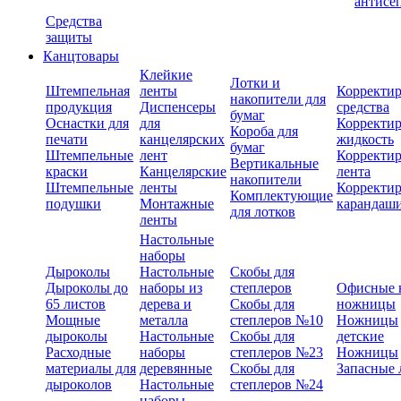
антисе
Средства
защиты
Канцтовары
Клейкие
Лотки и
Штемпельная
ленты
Корректи
накопители для
продукция
Диспенсеры
средства
бумаг
Оснастки для
для
Корректи
Короба для
печати
канцелярских
жидкость
бумаг
Штемпельные
лент
Корректи
Вертикальные
краски
Канцелярские
лента
накопители
Штемпельные
ленты
Корректи
Комплектующие
подушки
Монтажные
карандаш
для лотков
ленты
Настольные
наборы
Дыроколы
Настольные
Скобы для
Дыроколы до
наборы из
степлеров
Офисные 
65 листов
дерева и
Скобы для
ножницы
Мощные
металла
степлеров №10
Ножницы
дыроколы
Настольные
Скобы для
детские
Расходные
наборы
степлеров №23
Ножницы
материалы для
деревянные
Скобы для
Запасные 
дыроколов
Настольные
степлеров №24
наборы