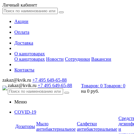
Личный кабинет
Акции
Оплата
Доставка
О канцтоварах
О канцтоварах
Новости
Сотрудники
Вакансии
Контакты
zakaz@kvik.ru
+7 495 649-65-88
zakaz@kvik.ru
+7 495 649-65-88
Товаров:
0
Товаров:
0
на
0 руб.
Меню
COVID-19
Средст
Мыло
Салфетки
дезинф
Дозаторы
антибактериальное
антибактериальные
и