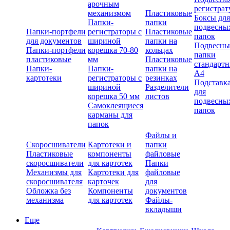
арочным
регистрат
механизмом
Пластиковые
Боксы для
Папки-
папки
подвесны
Папки-портфели
регистраторы с
Пластиковые
папок
для документов
шириной
папки на
Подвесны
Папки-портфели
корешка 70-80
кольцах
папки
пластиковые
мм
Пластиковые
стандарт
Папки-
Папки-
папки на
А4
картотеки
регистраторы с
резинках
Подставк
шириной
Разделители
для
корешка 50 мм
листов
подвесны
Самоклеящиеся
папок
карманы для
папок
Файлы и
Скоросшиватели
Картотеки и
папки
Пластиковые
компоненты
файловые
скоросшиватели
для картотек
Папки
Механизмы для
Картотеки для
файловые
скоросшивателя
карточек
для
Обложка без
Компоненты
документов
механизма
для картотек
Файлы-
вкладыши
Еще