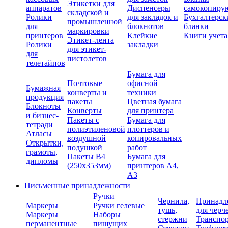
Этикетки для
аппаратов
Диспенсеры
самокопиру
складской и
Ролики
для закладок и
Бухгалтерск
промышленной
для
блокнотов
бланки
маркировки
принтеров
Клейкие
Книги учета
Этикет-лента
Ролики
закладки
для этикет-
для
пистолетов
телетайпов
Бумага для
Почтовые
офисной
Бумажная
конверты и
техники
продукция
пакеты
Цветная бумага
Блокноты
Конверты
для принтера
и бизнес-
Пакеты с
Бумага для
тетради
полиэтиленовой
плоттеров и
Атласы
воздушной
копировальных
Открытки,
подушкой
работ
грамоты,
Пакеты В4
Бумага для
дипломы
(250х353мм)
принтеров А4,
А3
Письменные принадлежности
Ручки
Чернила,
Принадл
Маркеры
Ручки гелевые
тушь,
для черч
Маркеры
Наборы
стержни
Транспо
перманентные
пишущих