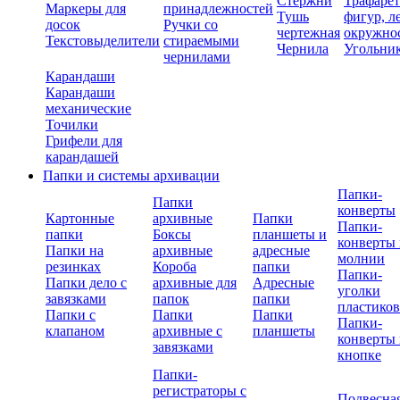
Стержни
Трафаре
Маркеры для
принадлежностей
Тушь
фигур, л
досок
Ручки со
чертежная
окружно
Текстовыделители
стираемыми
Чернила
Угольни
чернилами
Карандаши
Карандаши
механические
Точилки
Грифели для
карандашей
Папки и системы архивации
Папки-
Папки
конверты
Картонные
архивные
Папки
Папки-
папки
Боксы
планшеты и
конверты 
Папки на
архивные
адресные
молнии
резинках
Короба
папки
Папки-
Папки дело с
архивные для
Адресные
уголки
завязками
папок
папки
пластико
Папки с
Папки
Папки
Папки-
клапаном
архивные с
планшеты
конверты 
завязками
кнопке
Папки-
регистраторы с
Подвесна