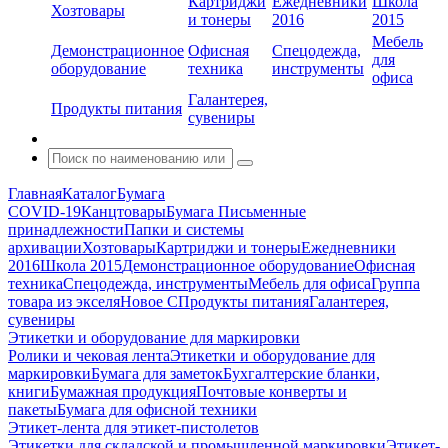
Картриджи
Ежедневники
Школа
Хозтовары
и тонеры
2016
2015
Мебель
Демонстрационное
Офисная
Спецодежда,
для
оборудование
техника
инструменты
офиса
Галантерея,
Продукты питания
сувениры
Главная
Каталог
Бумага
COVID-19
Канцтовары
Бумага
Письменные
принадлежности
Папки и системы
архивации
Хозтовары
Картриджи и тонеры
Ежедневники
2016
Школа 2015
Демонстрационное оборудование
Офисная
техника
Спецодежда, инструменты
Мебель для офиса
Группа
товара из экселя
Новое С
Продукты питания
Галантерея,
сувениры
Этикетки и оборудование для маркировки
Ролики и чековая лента
Этикетки и оборудование для
маркировки
Бумага для заметок
Бухгалтерские бланки,
книги
Бумажная продукция
Почтовые конверты и
пакеты
Бумага для офисной техники
Этикет-лента для этикет-пистолетов
Этикетки для складской и промышленной маркировки
Этикет-