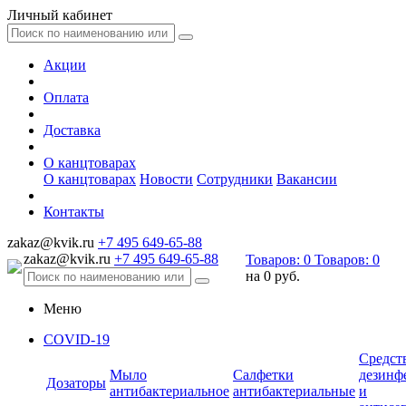
Личный кабинет
Акции
Оплата
Доставка
О канцтоварах
О канцтоварах
Новости
Сотрудники
Вакансии
Контакты
zakaz@kvik.ru
+7 495 649-65-88
zakaz@kvik.ru
+7 495 649-65-88
Товаров:
0
Товаров:
0
на
0 руб.
Меню
COVID-19
Средст
Мыло
Салфетки
дезинф
Дозаторы
антибактериальное
антибактериальные
и