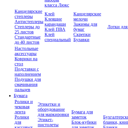
класса Люкс
Канцелярские
Клей
Канцелярские
степлеры
Клеящие
мелочи
Антистеплеры
карандаши
Зажимы для
Степлеры до
Лотки для
Клей ПВА
бумаг
25 листов
Клей
Скрепки
Стандартные
специальный
Булавки
до 40 листов
Настольные
аксессуары
Коврики на
стол
Подставки с
наполнением
Подушки для
смачивания
пальцев
Бумага
Ролики и
Этикетки и
чековая
оборудование
лента
Бумага для
для маркировки
Ролики
заметок
Бухгалтерск
Этикет-
для
Блок-кубики
бланки, кни
пистолеты
кассовых
для заметок
Бланки