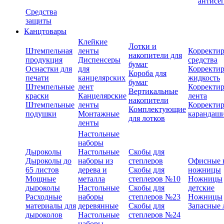
антисе
Средства
защиты
Канцтовары
Клейкие
Лотки и
Штемпельная
ленты
Корректи
накопители для
продукция
Диспенсеры
средства
бумаг
Оснастки для
для
Корректи
Короба для
печати
канцелярских
жидкость
бумаг
Штемпельные
лент
Корректи
Вертикальные
краски
Канцелярские
лента
накопители
Штемпельные
ленты
Корректи
Комплектующие
подушки
Монтажные
карандаш
для лотков
ленты
Настольные
наборы
Дыроколы
Настольные
Скобы для
Дыроколы до
наборы из
степлеров
Офисные 
65 листов
дерева и
Скобы для
ножницы
Мощные
металла
степлеров №10
Ножницы
дыроколы
Настольные
Скобы для
детские
Расходные
наборы
степлеров №23
Ножницы
материалы для
деревянные
Скобы для
Запасные 
дыроколов
Настольные
степлеров №24
наборы