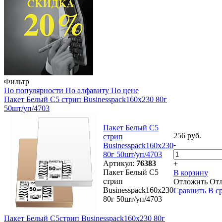
Фильтр
По популярности
По алфавиту
По цене
Пакет Белый С5 стрип Businesspack160х230 80г
50шт/уп/4703
Пакет Белый С5
256 руб.
стрип
-
Businesspack160х230
80г 50шт/уп/4703
Артикул:
76383
+
Пакет Белый С5
В корзину
стрип
Отложить
От
Businesspack160х230
Сравнить
В с
80г 50шт/уп/4703
Пакет Белый С5стрип Businesspack160х230 80г