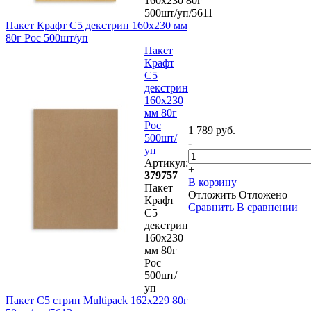
160х230 80г
500шт/уп/5611
Пакет Крафт С5 декстрин 160х230 мм
80г Рос 500шт/уп
Пакет
Крафт
С5
декстрин
160х230
мм 80г
Рос
1 789 руб.
500шт/
-
уп
Артикул:
+
379757
В корзину
Пакет
Отложить
Отложено
Крафт
Сравнить
В сравнении
С5
декстрин
160х230
мм 80г
Рос
500шт/
уп
Пакет C5 стрип Multipack 162х229 80г