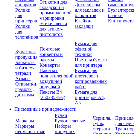
Этикетки для
аппаратов
Диспенсеры
самокопиру
складской и
Ролики
для закладок и
Бухгалтерск
промышленной
для
блокнотов
бланки
маркировки
принтеров
Клейкие
Книги учета
Этикет-лента
Ролики
закладки
для этикет-
для
пистолетов
телетайпов
Бумага для
Почтовые
офисной
Бумажная
конверты и
техники
продукция
пакеты
Цветная бумага
Блокноты
Конверты
для принтера
и бизнес-
Пакеты с
Бумага для
тетради
полиэтиленовой
плоттеров и
Атласы
воздушной
копировальных
Открытки,
подушкой
работ
грамоты,
Пакеты В4
Бумага для
дипломы
(250х353мм)
принтеров А4,
А3
Письменные принадлежности
Ручки
Чернила,
Принадл
Маркеры
Ручки гелевые
тушь,
для черч
Маркеры
Наборы
стержни
Транспо
перманентные
пишущих