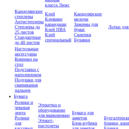
класса Люкс
Канцелярские
Клей
Канцелярские
степлеры
Клеящие
мелочи
Антистеплеры
карандаши
Зажимы для
Степлеры до
Лотки для
Клей ПВА
бумаг
25 листов
Клей
Скрепки
Стандартные
специальный
Булавки
до 40 листов
Настольные
аксессуары
Коврики на
стол
Подставки с
наполнением
Подушки для
смачивания
пальцев
Бумага
Ролики и
Этикетки и
чековая
оборудование
лента
Бумага для
для маркировки
Ролики
заметок
Бухгалтерск
Этикет-
для
Блок-кубики
бланки, кни
пистолеты
кассовых
для заметок
Бланки