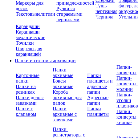
Стержни
Трафаре
Маркеры для
принадлежностей
Тушь
фигур, л
досок
Ручки со
чертежная
окружно
Текстовыделители
стираемыми
Чернила
Угольни
чернилами
Карандаши
Карандаши
механические
Точилки
Грифели для
карандашей
Папки и системы архивации
Папки-
Папки
конверты
Картонные
архивные
Папки
Папки-
папки
Боксы
планшеты и
конверты 
Папки на
архивные
адресные
молнии
резинках
Короба
папки
Папки-
Папки дело с
архивные для
Адресные
уголки
завязками
папок
папки
пластико
Папки с
Папки
Папки
Папки-
клапаном
архивные с
планшеты
конверты 
завязками
кнопке
Папки-
регистраторы с
Подвесна