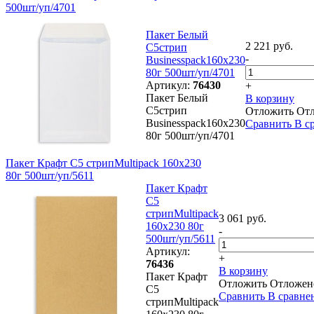
500шт/уп/4701
Пакет Белый
2 221 руб.
С5стрип
-
Businesspack160х230
80г 500шт/уп/4701
Артикул:
76430
+
Пакет Белый
В корзину
С5стрип
Отложить
От
Businesspack160х230
Сравнить
В с
80г 500шт/уп/4701
Пакет Крафт C5 стрипMultipack 160х230
80г 500шт/уп/5611
Пакет Крафт
C5
стрипMultipack
3 061 руб.
160х230 80г
-
500шт/уп/5611
Артикул:
+
76436
В корзину
Пакет Крафт
Отложить
Отложен
C5
Сравнить
В сравне
стрипMultipack