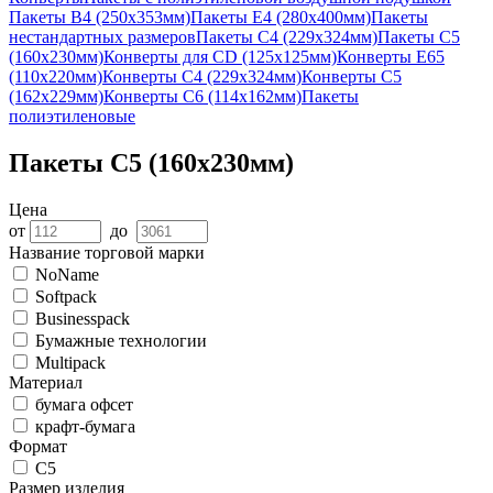
Пакеты В4 (250х353мм)
Пакеты Е4 (280х400мм)
Пакеты
нестандартных размеров
Пакеты С4 (229х324мм)
Пакеты С5
(160х230мм)
Конверты для CD (125х125мм)
Конверты Е65
(110х220мм)
Конверты С4 (229х324мм)
Конверты С5
(162х229мм)
Конверты С6 (114х162мм)
Пакеты
полиэтиленовые
Пакеты С5 (160х230мм)
Цена
от
до
Название торговой марки
NoName
Softpack
Businesspack
Бумажные технологии
Multipack
Материал
бумага офсет
крафт-бумага
Формат
С5
Размер изделия