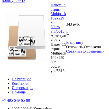
50шт/уп./5613
Пакет C5
стрип
Multipack
162х229
80г
343 руб.
50шт/
-
уп./5613
Артикул:
+
76387
В корзину
Пакет C5
Отложить
Отложено
стрип
Сравнить
В сравнении
Multipack
162х229
80г
50шт/
уп./5613
На главную
Компания
Информация
Помощь
+7 495 649-65-88
2007-2026 © Квик-офис