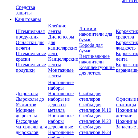
антисе
Средства
защиты
Канцтовары
Клейкие
Лотки и
Штемпельная
ленты
Корректи
накопители для
продукция
Диспенсеры
средства
бумаг
Оснастки для
для
Корректи
Короба для
печати
канцелярских
жидкость
бумаг
Штемпельные
лент
Корректи
Вертикальные
краски
Канцелярские
лента
накопители
Штемпельные
ленты
Корректи
Комплектующие
подушки
Монтажные
карандаш
для лотков
ленты
Настольные
наборы
Дыроколы
Настольные
Скобы для
Дыроколы до
наборы из
степлеров
Офисные 
65 листов
дерева и
Скобы для
ножницы
Мощные
металла
степлеров №10
Ножницы
дыроколы
Настольные
Скобы для
детские
Расходные
наборы
степлеров №23
Ножницы
материалы для
деревянные
Скобы для
Запасные 
дыроколов
Настольные
степлеров №24
наборы