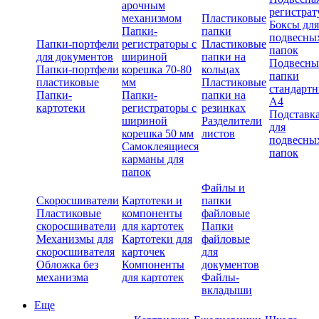
арочным
регистрат
механизмом
Пластиковые
Боксы для
Папки-
папки
подвесны
Папки-портфели
регистраторы с
Пластиковые
папок
для документов
шириной
папки на
Подвесны
Папки-портфели
корешка 70-80
кольцах
папки
пластиковые
мм
Пластиковые
стандарт
Папки-
Папки-
папки на
А4
картотеки
регистраторы с
резинках
Подставк
шириной
Разделители
для
корешка 50 мм
листов
подвесны
Самоклеящиеся
папок
карманы для
папок
Файлы и
Скоросшиватели
Картотеки и
папки
Пластиковые
компоненты
файловые
скоросшиватели
для картотек
Папки
Механизмы для
Картотеки для
файловые
скоросшивателя
карточек
для
Обложка без
Компоненты
документов
механизма
для картотек
Файлы-
вкладыши
Еще