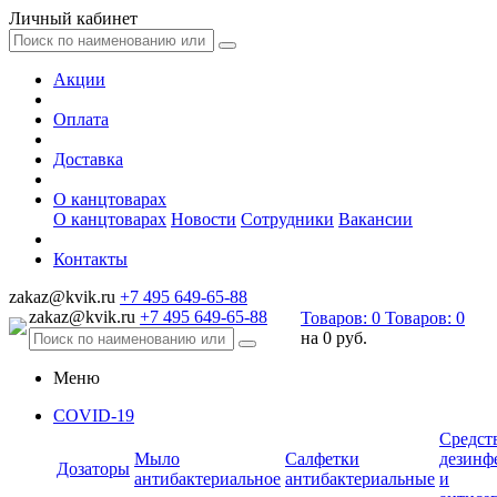
Личный кабинет
Акции
Оплата
Доставка
О канцтоварах
О канцтоварах
Новости
Сотрудники
Вакансии
Контакты
zakaz@kvik.ru
+7 495 649-65-88
zakaz@kvik.ru
+7 495 649-65-88
Товаров:
0
Товаров:
0
на
0 руб.
Меню
COVID-19
Средст
Мыло
Салфетки
дезинф
Дозаторы
антибактериальное
антибактериальные
и