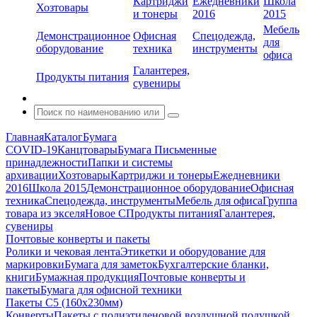
Картриджи
Ежедневники
Школа
Хозтовары
и тонеры
2016
2015
Мебель
Демонстрационное
Офисная
Спецодежда,
для
оборудование
техника
инструменты
офиса
Галантерея,
Продукты питания
сувениры
Главная
Каталог
Бумага
COVID-19
Канцтовары
Бумага
Письменные
принадлежности
Папки и системы
архивации
Хозтовары
Картриджи и тонеры
Ежедневники
2016
Школа 2015
Демонстрационное оборудование
Офисная
техника
Спецодежда, инструменты
Мебель для офиса
Группа
товара из экселя
Новое С
Продукты питания
Галантерея,
сувениры
Почтовые конверты и пакеты
Ролики и чековая лента
Этикетки и оборудование для
маркировки
Бумага для заметок
Бухгалтерские бланки,
книги
Бумажная продукция
Почтовые конверты и
пакеты
Бумага для офисной техники
Пакеты С5 (160х230мм)
Конверты
Пакеты с полиэтиленовой воздушной подушкой