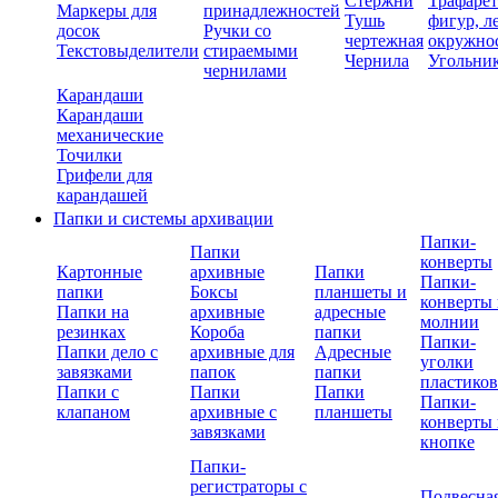
Стержни
Трафаре
Маркеры для
принадлежностей
Тушь
фигур, л
досок
Ручки со
чертежная
окружно
Текстовыделители
стираемыми
Чернила
Угольни
чернилами
Карандаши
Карандаши
механические
Точилки
Грифели для
карандашей
Папки и системы архивации
Папки-
Папки
конверты
Картонные
архивные
Папки
Папки-
папки
Боксы
планшеты и
конверты 
Папки на
архивные
адресные
молнии
резинках
Короба
папки
Папки-
Папки дело с
архивные для
Адресные
уголки
завязками
папок
папки
пластико
Папки с
Папки
Папки
Папки-
клапаном
архивные с
планшеты
конверты 
завязками
кнопке
Папки-
регистраторы с
Подвесна