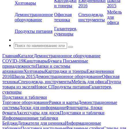
Картриджи
Ежедневники
Школа
Хозтовары
и тонеры
2016
2015
Мебель
Демонстрационное
Офисная
Спецодежда,
для
оборудование
техника
инструменты
офиса
Галантерея,
Продукты питания
сувениры
Главная
Каталог
Демонстрационное оборудование
COVID-19
Канцтовары
Бумага
Письменные
принадлежности
Папки и системы
архивации
Хозтовары
Картриджи и тонеры
Ежедневники
2016
Школа 2015
Демонстрационное оборудование
Офисная
техника
Спецодежда, инструменты
Мебель для офиса
Группа
товара из экселя
Новое С
Продукты питания
Галантерея,
сувениры
Подставки и таблички
Торговое оборудование
Рамки и карты
Демонстрационные
системы
Доски для информации
Флипчарты, блоки
бумаги
Аксессуары для досок
Подставки и таблички
Информационные таблички
Бейджи
Держатели для ценника
Информационные
таблички
Подставки настольные
Рекламные стойки
Стенды для