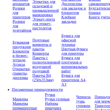
Этикетки для
аппаратов
Диспенсеры
самокопиру
складской и
Ролики
для закладок и
Бухгалтерск
промышленной
для
блокнотов
бланки
маркировки
принтеров
Клейкие
Книги учета
Этикет-лента
Ролики
закладки
для этикет-
для
пистолетов
телетайпов
Бумага для
Почтовые
офисной
Бумажная
конверты и
техники
продукция
пакеты
Цветная бумага
Блокноты
Конверты
для принтера
и бизнес-
Пакеты с
Бумага для
тетради
полиэтиленовой
плоттеров и
Атласы
воздушной
копировальных
Открытки,
подушкой
работ
грамоты,
Пакеты В4
Бумага для
дипломы
(250х353мм)
принтеров А4,
А3
Письменные принадлежности
Ручки
Чернила,
Принадл
Маркеры
Ручки гелевые
тушь,
для черч
Маркеры
Наборы
стержни
Транспо
перманентные
пишущих