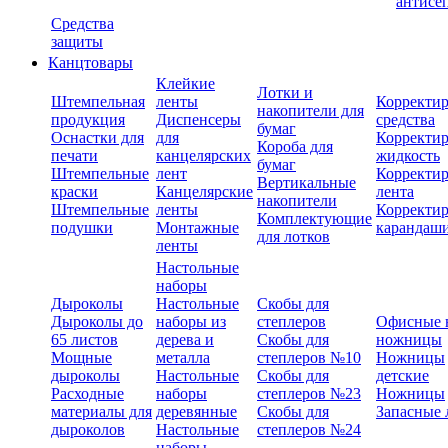
антисе
Средства
защиты
Канцтовары
Клейкие
Лотки и
Штемпельная
ленты
Корректи
накопители для
продукция
Диспенсеры
средства
бумаг
Оснастки для
для
Корректи
Короба для
печати
канцелярских
жидкость
бумаг
Штемпельные
лент
Корректи
Вертикальные
краски
Канцелярские
лента
накопители
Штемпельные
ленты
Корректи
Комплектующие
подушки
Монтажные
карандаш
для лотков
ленты
Настольные
наборы
Дыроколы
Настольные
Скобы для
Дыроколы до
наборы из
степлеров
Офисные 
65 листов
дерева и
Скобы для
ножницы
Мощные
металла
степлеров №10
Ножницы
дыроколы
Настольные
Скобы для
детские
Расходные
наборы
степлеров №23
Ножницы
материалы для
деревянные
Скобы для
Запасные 
дыроколов
Настольные
степлеров №24
наборы