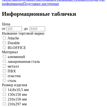
информации
Подставки настенные
Информационные таблички
Цена
от
до
Название торговой марки
Attache
Durable
BI-OFFICE
Материал
алюминий
лакированная сталь
металл
ПВX
пластик
сталь
Размер изделия
14,8x10,5 мм
150х150 мм
210x150 мм
210x297 мм