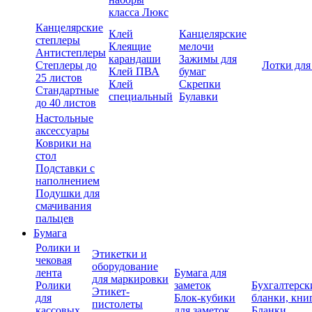
класса Люкс
Канцелярские
Клей
Канцелярские
степлеры
Клеящие
мелочи
Антистеплеры
карандаши
Зажимы для
Степлеры до
Лотки для
Клей ПВА
бумаг
25 листов
Клей
Скрепки
Стандартные
специальный
Булавки
до 40 листов
Настольные
аксессуары
Коврики на
стол
Подставки с
наполнением
Подушки для
смачивания
пальцев
Бумага
Ролики и
Этикетки и
чековая
оборудование
лента
Бумага для
для маркировки
Ролики
заметок
Бухгалтерск
Этикет-
для
Блок-кубики
бланки, кни
пистолеты
кассовых
для заметок
Бланки