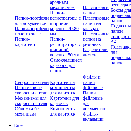
арочным
регистрат
механизмом
Пластиковые
Боксы для
Папки-
папки
подвесны
Папки-портфели
регистраторы с
Пластиковые
папок
для документов
шириной
папки на
Подвесны
Папки-портфели
корешка 70-80
кольцах
папки
пластиковые
мм
Пластиковые
стандарт
Папки-
Папки-
папки на
А4
картотеки
регистраторы с
резинках
Подставк
шириной
Разделители
для
корешка 50 мм
листов
подвесны
Самоклеящиеся
папок
карманы для
папок
Файлы и
Скоросшиватели
Картотеки и
папки
Пластиковые
компоненты
файловые
скоросшиватели
для картотек
Папки
Механизмы для
Картотеки для
файловые
скоросшивателя
карточек
для
Обложка без
Компоненты
документов
механизма
для картотек
Файлы-
вкладыши
Еще