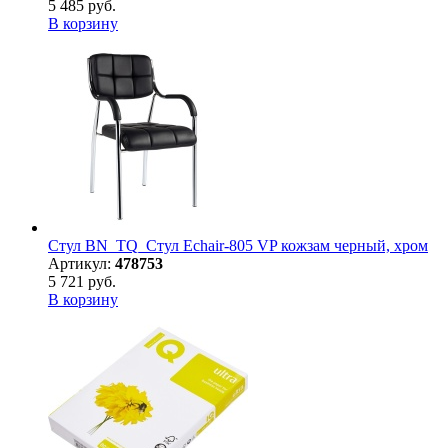
5 485 руб.
В корзину
Стул BN_TQ_Стул Echair-805 VP кожзам черный, хром
Артикул:
478753
5 721 руб.
В корзину