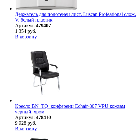
Держатель для полотенец лист. Luscan Professional слож.
V, белый пластик
Артикул:
479407
1 354 руб.
В корзину
Кресло BN_TQ_конференц Echair-807 VPU кожзам
черный, хром
Артикул:
478410
9 928 руб.
В корзину