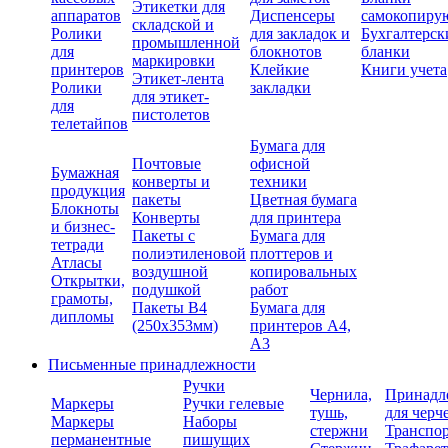
Этикетки для
аппаратов
Диспенсеры
самокопиру
складской и
Ролики
для закладок и
Бухгалтерск
промышленной
для
блокнотов
бланки
маркировки
принтеров
Клейкие
Книги учета
Этикет-лента
Ролики
закладки
для этикет-
для
пистолетов
телетайпов
Бумага для
Почтовые
офисной
Бумажная
конверты и
техники
продукция
пакеты
Цветная бумага
Блокноты
Конверты
для принтера
и бизнес-
Пакеты с
Бумага для
тетради
полиэтиленовой
плоттеров и
Атласы
воздушной
копировальных
Открытки,
подушкой
работ
грамоты,
Пакеты В4
Бумага для
дипломы
(250х353мм)
принтеров А4,
А3
Письменные принадлежности
Ручки
Чернила,
Принадл
Маркеры
Ручки гелевые
тушь,
для черч
Маркеры
Наборы
стержни
Транспо
перманентные
пишущих