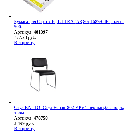
Бумага для ОфТех IQ ULTRA (А3,80г,168%CIE ) пачка
500л.
Артикул:
481397
777,28 руб.
В корзину
Стул BN_TQ_Стул Echair-802 VP к/з черный,без подл.,
хром
Артикул:
478750
3 499 руб.
В корзину