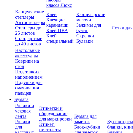
класса Люкс
Канцелярские
Клей
Канцелярские
степлеры
Клеящие
мелочи
Антистеплеры
карандаши
Зажимы для
Степлеры до
Лотки для
Клей ПВА
бумаг
25 листов
Клей
Скрепки
Стандартные
специальный
Булавки
до 40 листов
Настольные
аксессуары
Коврики на
стол
Подставки с
наполнением
Подушки для
смачивания
пальцев
Бумага
Ролики и
Этикетки и
чековая
оборудование
лента
Бумага для
для маркировки
Ролики
заметок
Бухгалтерск
Этикет-
для
Блок-кубики
бланки, кни
пистолеты
кассовых
для заметок
Бланки