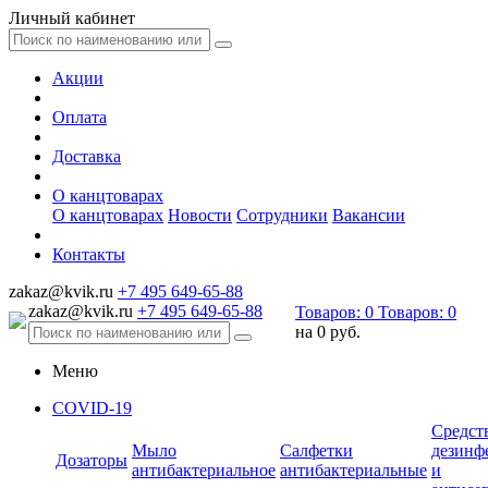
Личный кабинет
Акции
Оплата
Доставка
О канцтоварах
О канцтоварах
Новости
Сотрудники
Вакансии
Контакты
zakaz@kvik.ru
+7 495 649-65-88
zakaz@kvik.ru
+7 495 649-65-88
Товаров:
0
Товаров:
0
на
0 руб.
Меню
COVID-19
Средст
Мыло
Салфетки
дезинф
Дозаторы
антибактериальное
антибактериальные
и