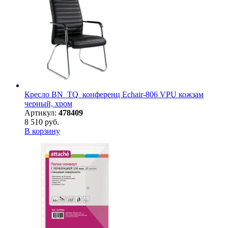
Кресло BN_TQ_конференц Echair-806 VPU кожзам
черный, хром
Артикул:
478409
8 510 руб.
В корзину