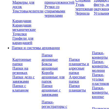
Стержни
Трафаре
Маркеры для
принадлежностей
Тушь
фигур, л
досок
Ручки со
чертежная
окружно
Текстовыделители
стираемыми
Чернила
Угольни
чернилами
Карандаши
Карандаши
механические
Точилки
Грифели для
карандашей
Папки и системы архивации
Папки-
Папки
конверты
Картонные
архивные
Папки
Папки-
папки
Боксы
планшеты и
конверты 
Папки на
архивные
адресные
молнии
резинках
Короба
папки
Папки-
Папки дело с
архивные для
Адресные
уголки
завязками
папок
папки
пластико
Папки с
Папки
Папки
Папки-
клапаном
архивные с
планшеты
конверты 
завязками
кнопке
Папки-
регистраторы с
Подвесна