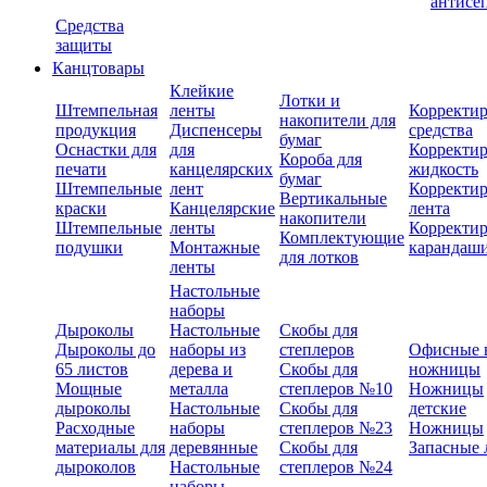
антисе
Средства
защиты
Канцтовары
Клейкие
Лотки и
Штемпельная
ленты
Корректи
накопители для
продукция
Диспенсеры
средства
бумаг
Оснастки для
для
Корректи
Короба для
печати
канцелярских
жидкость
бумаг
Штемпельные
лент
Корректи
Вертикальные
краски
Канцелярские
лента
накопители
Штемпельные
ленты
Корректи
Комплектующие
подушки
Монтажные
карандаш
для лотков
ленты
Настольные
наборы
Дыроколы
Настольные
Скобы для
Дыроколы до
наборы из
степлеров
Офисные 
65 листов
дерева и
Скобы для
ножницы
Мощные
металла
степлеров №10
Ножницы
дыроколы
Настольные
Скобы для
детские
Расходные
наборы
степлеров №23
Ножницы
материалы для
деревянные
Скобы для
Запасные 
дыроколов
Настольные
степлеров №24
наборы