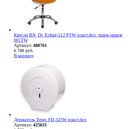
Кресло BN_Dt_Echair-212 PTW пласт.бел, ткань оранж
001TW
Артикул:
480761
6 788 руб.
В корзину
Держатель Терес FD-325W пласт.бел
Артикул:
425631