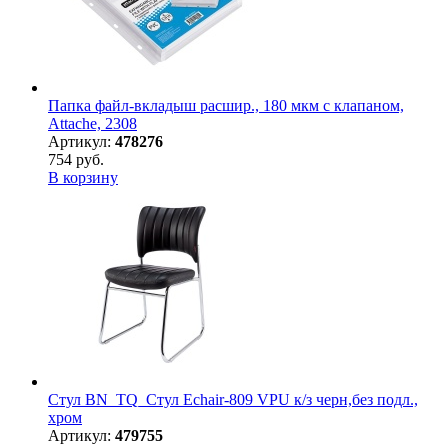
Папка файл-вкладыш расшир., 180 мкм с клапаном,
Attache, 2308
Артикул:
478276
754 руб.
В корзину
Стул BN_TQ_Стул Echair-809 VPU к/з черн,без подл.,
хром
Артикул:
479755