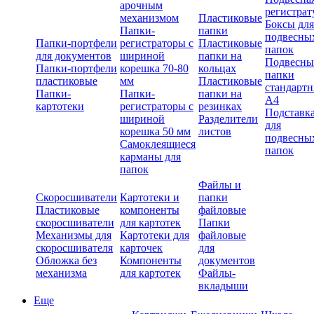
арочным
регистрат
механизмом
Пластиковые
Боксы для
Папки-
папки
подвесны
Папки-портфели
регистраторы с
Пластиковые
папок
для документов
шириной
папки на
Подвесны
Папки-портфели
корешка 70-80
кольцах
папки
пластиковые
мм
Пластиковые
стандарт
Папки-
Папки-
папки на
А4
картотеки
регистраторы с
резинках
Подставк
шириной
Разделители
для
корешка 50 мм
листов
подвесны
Самоклеящиеся
папок
карманы для
папок
Файлы и
Скоросшиватели
Картотеки и
папки
Пластиковые
компоненты
файловые
скоросшиватели
для картотек
Папки
Механизмы для
Картотеки для
файловые
скоросшивателя
карточек
для
Обложка без
Компоненты
документов
механизма
для картотек
Файлы-
вкладыши
Еще