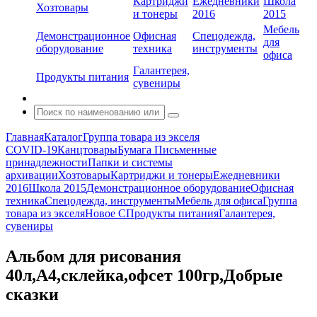
Картриджи
Ежедневники
Школа
Хозтовары
и тонеры
2016
2015
Мебель
Демонстрационное
Офисная
Спецодежда,
для
оборудование
техника
инструменты
офиса
Галантерея,
Продукты питания
сувениры
Главная
Каталог
Группа товара из экселя
COVID-19
Канцтовары
Бумага
Письменные
принадлежности
Папки и системы
архивации
Хозтовары
Картриджи и тонеры
Ежедневники
2016
Школа 2015
Демонстрационное оборудование
Офисная
техника
Спецодежда, инструменты
Мебель для офиса
Группа
товара из экселя
Новое С
Продукты питания
Галантерея,
сувениры
Альбом для рисования
40л,А4,склейка,офсет 100гр,Добрые
сказки