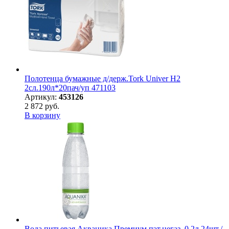
Полотенца бумажные д/держ.Tork Univer H2
2сл.190л*20пач/уп 471103
Артикул:
453126
2 872 руб.
В корзину
Вода питьевая Акваника Премиум пэт.негаз. 0,2л 24шт./