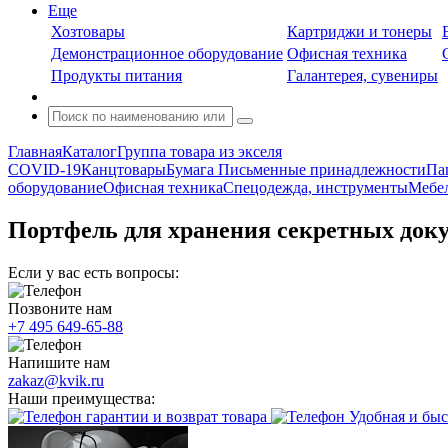
Еще
Хозтовары
Картриджи и тонеры
Демонстрационное оборудование
Офисная техника
Продукты питания
Галантерея, сувениры
Главная
Каталог
Группа товара из экселя
COVID-19
Канцтовары
Бумага
Письменные принадлежности
Па
оборудование
Офисная техника
Спецодежда, инструменты
Мебел
Портфель для хранения секретных доку
Если у вас есть вопросы:
Позвоните нам
+7 495 649-65-88
Напишите нам
zakaz@kvik.ru
Наши преимущества:
гарантии и возврат товара
Удобная и быс