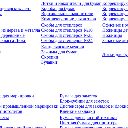
Лотки и накопители для бумаг
Корректирую
нцелярских лент
Короба для бумаг
Корректирую
ы
Вертикальные накопители
Корректирую
Комплектующие для лотков
Корректиру
ы
Скобы для степлеров
Офисные но
из дерева и металла
Скобы для степлеров №10
Ножницы де
 деревянные
Скобы для степлеров №23
Ножницы
 класса Люкс
Скобы для степлеров №24
Запасные ле
Канцелярские мелочи
и
Зажимы для бумаг
Лотки для б
Скрепки
Булавки
е для маркировки
Бумага для заметок
Блок-кубики для заметок
й и промышленной маркировки
Диспенсеры для закладок и блокн
-пистолетов
Клейкие закладки
кеты
Бумага для офисной техники
Цветная бумага для принтера
ой воздушной подушкой
Бумага для плоттеров и копирова