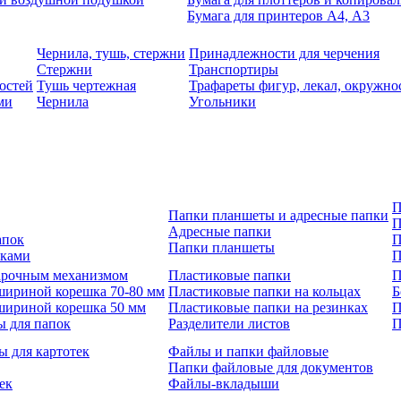
Бумага для принтеров А4, А3
Чернила, тушь, стержни
Принадлежности для черчения
Стержни
Транспортиры
остей
Тушь чертежная
Трафареты фигур, лекал, окружно
ми
Чернила
Угольники
П
Папки планшеты и адресные папки
П
Адресные папки
апок
П
Папки планшеты
зками
П
 арочным механизмом
Пластиковые папки
П
шириной корешка 70-80 мм
Пластиковые папки на кольцах
Б
шириной корешка 50 мм
Пластиковые папки на резинках
П
ы для папок
Разделители листов
П
ы для картотек
Файлы и папки файловые
Папки файловые для документов
ек
Файлы-вкладыши