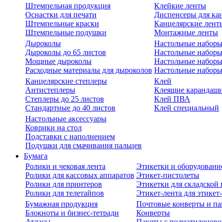
Штемпельная продукция
Клейкие ленты
Оснастки для печати
Диспенсеры для ка
Штемпельные краски
Канцелярские лент
Штемпельные подушки
Монтажные ленты
Дыроколы
Настольные набор
Дыроколы до 65 листов
Настольные наборы 
Мощные дыроколы
Настольные наборы
Расходные материалы для дыроколов
Настольные наборы
Канцелярские степлеры
Клей
Антистеплеры
Клеящие карандаш
Степлеры до 25 листов
Клей ПВА
Стандартные до 40 листов
Клей специальный
Настольные аксессуары
Коврики на стол
Подставки с наполнением
Подушки для смачивания пальцев
Бумага
Ролики и чековая лента
Этикетки и оборудовани
Ролики для кассовых аппаратов
Этикет-пистолеты
Ролики для принтеров
Этикетки для складско
Ролики для телетайпов
Этикет-лента для этикет
Бумажная продукция
Почтовые конверты и па
Блокноты и бизнес-тетради
Конверты
Атласы
Пакеты с полиэтиленов