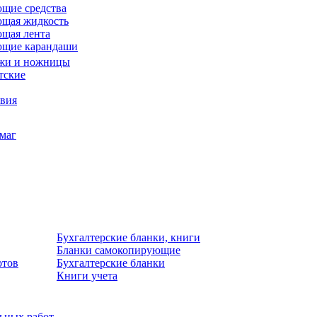
щие средства
щая жидкость
щая лента
ющие карандаши
жи и ножницы
тские
звия
умаг
Бухгалтерские бланки, книги
Бланки самокопирующие
отов
Бухгалтерские бланки
Книги учета
льных работ