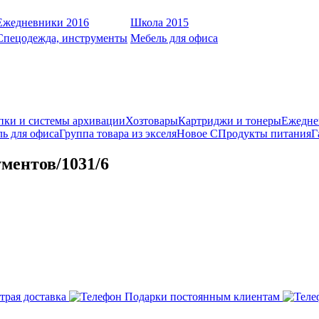
Ежедневники 2016
Школа 2015
Спецодежда, инструменты
Мебель для офиса
пки и системы архивации
Хозтовары
Картриджи и тонеры
Ежедне
ь для офиса
Группа товара из экселя
Новое С
Продукты питания
Г
ментов/1031/6
трая доставка
Подарки постоянным клиентам