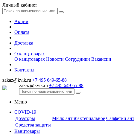
Личный кабинет
Акции
Оплата
Доставка
О канцтоварах
О канцтоварах
Новости
Сотрудники
Вакансии
Контакты
zakaz@kvik.ru
+7 495 649-65-88
zakaz@kvik.ru
+7 495 649-65-88
Меню
COVID-19
Дозаторы
Мыло антибактериальное
Салфетки ан
Средства защиты
Канцтовары