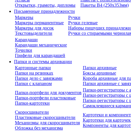
Открытки, грамоты, дипломы
Пакеты В4 (250х353мм)
Письменные принадлежности
Маркеры
Ручки
Маркеры перманентные
Ручки гелевые
Маркеры для досок
Наборы пишущих принадлежн
Текстовыделители
Ручки со стираемыми чернила
Карандаши
Карандаши механические
Точилки
Грифели для карандашей
Папки и системы архивации
Картонные папки
Папки архивные
Папки на резинках
Боксы архивные
Папки дело с завязками
Короба архивные для п
Папки с клапаном
Папки архивные с завя
Папки-регистраторы с
Папки-портфели для документов
Папки-регистраторы с 
Папки-портфели пластиковые
Папки-регистраторы с 
Папки-картотеки
Самоклеящиеся карман
Скоросшиватели
Картотеки и компонент
Пластиковые скоросшиватели
Картотеки для карточек
Механизмы для скоросшивателя
Компоненты для картот
Обложка без механизма