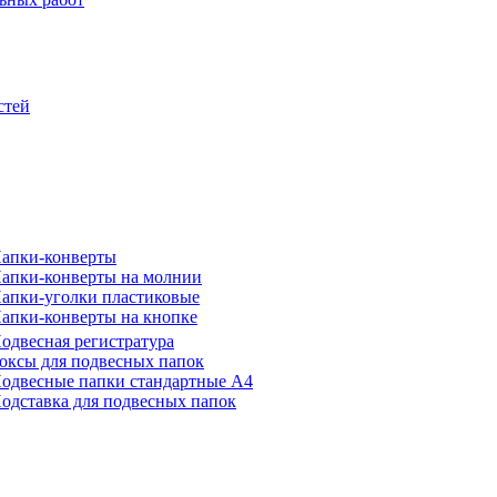
стей
апки-конверты
апки-конверты на молнии
апки-уголки пластиковые
апки-конверты на кнопке
одвесная регистратура
оксы для подвесных папок
одвесные папки стандартные А4
одставка для подвесных папок