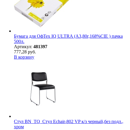
Бумага для ОфТех IQ ULTRA (А3,80г,168%CIE ) пачка
500л.
Артикул:
481397
777,28 руб.
В корзину
Стул BN_TQ_Стул Echair-802 VP к/з черный,без подл.,
хром