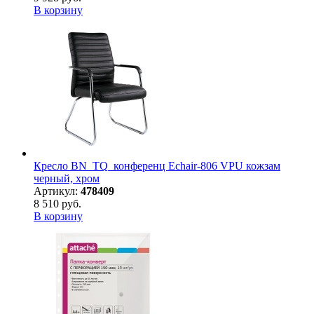
В корзину
Кресло BN_TQ_конференц Echair-806 VPU кожзам
черный, хром
Артикул:
478409
8 510 руб.
В корзину