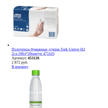
Полотенца бумажные д/держ.Tork Univer H2
2сл.190л*20пач/уп 471103
Артикул:
453126
2 872 руб.
В корзину