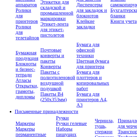
Этикетки для
аппаратов
Диспенсеры
самокопиру
складской и
Ролики
для закладок и
Бухгалтерск
промышленной
для
блокнотов
бланки
маркировки
принтеров
Клейкие
Книги учета
Этикет-лента
Ролики
закладки
для этикет-
для
пистолетов
телетайпов
Бумага для
Почтовые
офисной
Бумажная
конверты и
техники
продукция
пакеты
Цветная бумага
Блокноты
Конверты
для принтера
и бизнес-
Пакеты с
Бумага для
тетради
полиэтиленовой
плоттеров и
Атласы
воздушной
копировальных
Открытки,
подушкой
работ
грамоты,
Пакеты В4
Бумага для
дипломы
(250х353мм)
принтеров А4,
А3
Письменные принадлежности
Ручки
Чернила,
Принадл
Маркеры
Ручки гелевые
тушь,
для черч
Маркеры
Наборы
стержни
Транспо
перманентные
пишущих