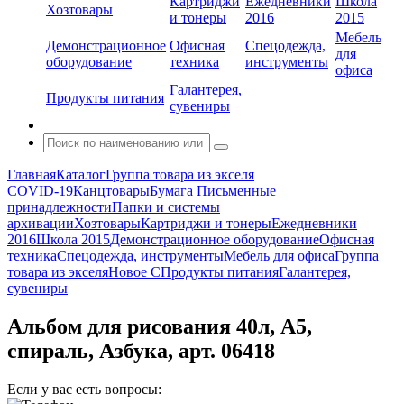
Картриджи
Ежедневники
Школа
Хозтовары
и тонеры
2016
2015
Мебель
Демонстрационное
Офисная
Спецодежда,
для
оборудование
техника
инструменты
офиса
Галантерея,
Продукты питания
сувениры
Главная
Каталог
Группа товара из экселя
COVID-19
Канцтовары
Бумага
Письменные
принадлежности
Папки и системы
архивации
Хозтовары
Картриджи и тонеры
Ежедневники
2016
Школа 2015
Демонстрационное оборудование
Офисная
техника
Спецодежда, инструменты
Мебель для офиса
Группа
товара из экселя
Новое С
Продукты питания
Галантерея,
сувениры
Альбом для рисования 40л, А5,
спираль, Азбука, арт. 06418
Если у вас есть вопросы: