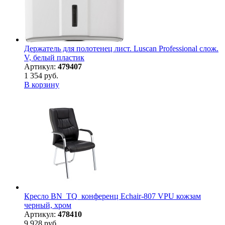
Держатель для полотенец лист. Luscan Professional слож.
V, белый пластик
Артикул:
479407
1 354 руб.
В корзину
Кресло BN_TQ_конференц Echair-807 VPU кожзам
черный, хром
Артикул:
478410
9 928 руб.