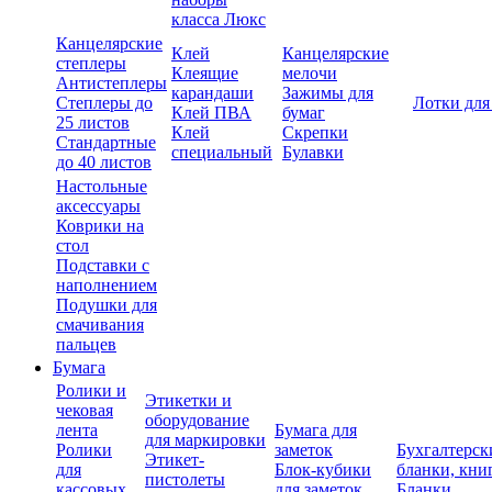
класса Люкс
Канцелярские
Клей
Канцелярские
степлеры
Клеящие
мелочи
Антистеплеры
карандаши
Зажимы для
Степлеры до
Лотки для
Клей ПВА
бумаг
25 листов
Клей
Скрепки
Стандартные
специальный
Булавки
до 40 листов
Настольные
аксессуары
Коврики на
стол
Подставки с
наполнением
Подушки для
смачивания
пальцев
Бумага
Ролики и
Этикетки и
чековая
оборудование
лента
Бумага для
для маркировки
Ролики
заметок
Бухгалтерск
Этикет-
для
Блок-кубики
бланки, кни
пистолеты
кассовых
для заметок
Бланки