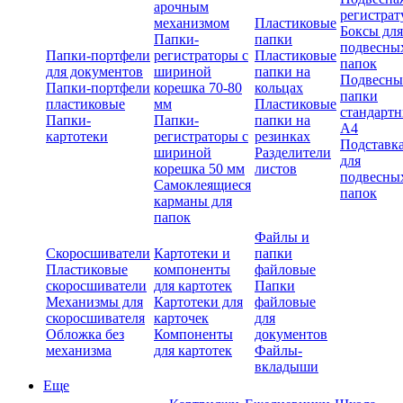
арочным
регистрат
механизмом
Пластиковые
Боксы для
Папки-
папки
подвесны
Папки-портфели
регистраторы с
Пластиковые
папок
для документов
шириной
папки на
Подвесны
Папки-портфели
корешка 70-80
кольцах
папки
пластиковые
мм
Пластиковые
стандарт
Папки-
Папки-
папки на
А4
картотеки
регистраторы с
резинках
Подставк
шириной
Разделители
для
корешка 50 мм
листов
подвесны
Самоклеящиеся
папок
карманы для
папок
Файлы и
Скоросшиватели
Картотеки и
папки
Пластиковые
компоненты
файловые
скоросшиватели
для картотек
Папки
Механизмы для
Картотеки для
файловые
скоросшивателя
карточек
для
Обложка без
Компоненты
документов
механизма
для картотек
Файлы-
вкладыши
Еще