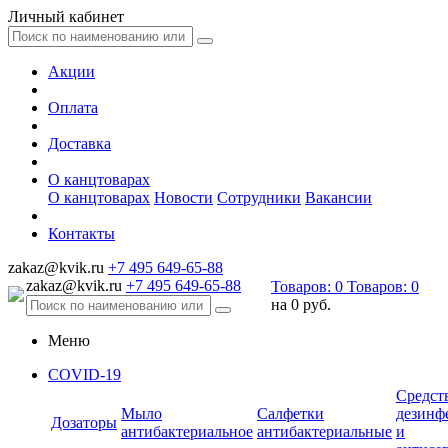
Личный кабинет
Акции
Оплата
Доставка
О канцтоварах
О канцтоварах
Новости
Сотрудники
Вакансии
Контакты
zakaz@kvik.ru
+7 495 649-65-88
zakaz@kvik.ru
+7 495 649-65-88
Товаров:
0
Товаров:
0
на
0 руб.
Меню
COVID-19
Средст
Мыло
Салфетки
дезинф
Дозаторы
антибактериальное
антибактериальные
и