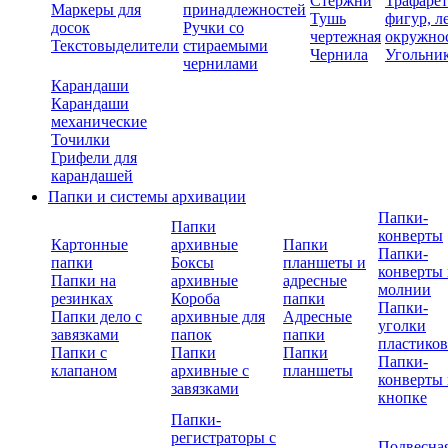
Стержни
Трафаре
Маркеры для
принадлежностей
Тушь
фигур, л
досок
Ручки со
чертежная
окружно
Текстовыделители
стираемыми
Чернила
Угольни
чернилами
Карандаши
Карандаши
механические
Точилки
Грифели для
карандашей
Папки и системы архивации
Папки-
Папки
конверты
Картонные
архивные
Папки
Папки-
папки
Боксы
планшеты и
конверты 
Папки на
архивные
адресные
молнии
резинках
Короба
папки
Папки-
Папки дело с
архивные для
Адресные
уголки
завязками
папок
папки
пластико
Папки с
Папки
Папки
Папки-
клапаном
архивные с
планшеты
конверты 
завязками
кнопке
Папки-
регистраторы с
Подвесна