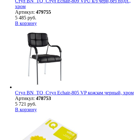
Стул BN_TQ_Стул Echair-809 VPU к/з черн,без подл.,
хром
Артикул:
479755
5 485 руб.
В корзину
Стул BN_TQ_Стул Echair-805 VP кожзам черный, хром
Артикул:
478753
5 721 руб.
В корзину