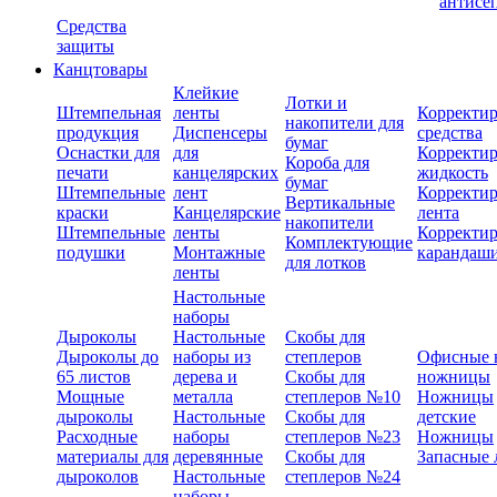
антисе
Средства
защиты
Канцтовары
Клейкие
Лотки и
Штемпельная
ленты
Корректи
накопители для
продукция
Диспенсеры
средства
бумаг
Оснастки для
для
Корректи
Короба для
печати
канцелярских
жидкость
бумаг
Штемпельные
лент
Корректи
Вертикальные
краски
Канцелярские
лента
накопители
Штемпельные
ленты
Корректи
Комплектующие
подушки
Монтажные
карандаш
для лотков
ленты
Настольные
наборы
Дыроколы
Настольные
Скобы для
Дыроколы до
наборы из
степлеров
Офисные 
65 листов
дерева и
Скобы для
ножницы
Мощные
металла
степлеров №10
Ножницы
дыроколы
Настольные
Скобы для
детские
Расходные
наборы
степлеров №23
Ножницы
материалы для
деревянные
Скобы для
Запасные 
дыроколов
Настольные
степлеров №24
наборы