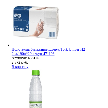
Полотенца бумажные д/держ.Tork Univer H2
2сл.190л*20пач/уп 471103
Артикул:
453126
2 872 руб.
В корзину