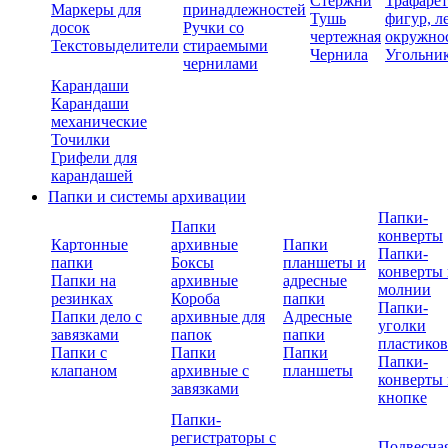
Стержни
Трафаре
Маркеры для
принадлежностей
Тушь
фигур, л
досок
Ручки со
чертежная
окружно
Текстовыделители
стираемыми
Чернила
Угольни
чернилами
Карандаши
Карандаши
механические
Точилки
Грифели для
карандашей
Папки и системы архивации
Папки-
Папки
конверты
Картонные
архивные
Папки
Папки-
папки
Боксы
планшеты и
конверты 
Папки на
архивные
адресные
молнии
резинках
Короба
папки
Папки-
Папки дело с
архивные для
Адресные
уголки
завязками
папок
папки
пластико
Папки с
Папки
Папки
Папки-
клапаном
архивные с
планшеты
конверты 
завязками
кнопке
Папки-
регистраторы с
Подвесна