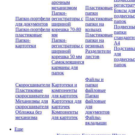
арочным
регистрат
механизмом
Пластиковые
Боксы для
Папки-
папки
подвесны
Папки-портфели
регистраторы с
Пластиковые
папок
для документов
шириной
папки на
Подвесны
Папки-портфели
корешка 70-80
кольцах
папки
пластиковые
мм
Пластиковые
стандарт
Папки-
Папки-
папки на
А4
картотеки
регистраторы с
резинках
Подставк
шириной
Разделители
для
корешка 50 мм
листов
подвесны
Самоклеящиеся
папок
карманы для
папок
Файлы и
Скоросшиватели
Картотеки и
папки
Пластиковые
компоненты
файловые
скоросшиватели
для картотек
Папки
Механизмы для
Картотеки для
файловые
скоросшивателя
карточек
для
Обложка без
Компоненты
документов
механизма
для картотек
Файлы-
вкладыши
Еще