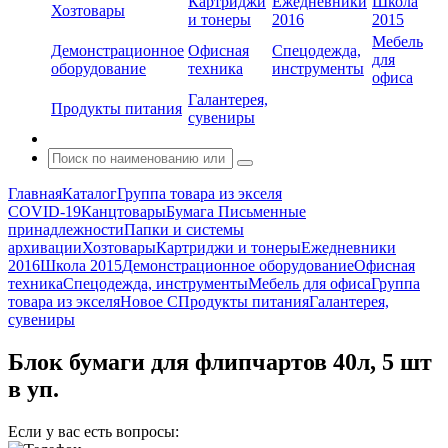
Картриджи
Ежедневники
Школа
Хозтовары
и тонеры
2016
2015
Мебель
Демонстрационное
Офисная
Спецодежда,
для
оборудование
техника
инструменты
офиса
Галантерея,
Продукты питания
сувениры
Главная
Каталог
Группа товара из экселя
COVID-19
Канцтовары
Бумага
Письменные
принадлежности
Папки и системы
архивации
Хозтовары
Картриджи и тонеры
Ежедневники
2016
Школа 2015
Демонстрационное оборудование
Офисная
техника
Спецодежда, инструменты
Мебель для офиса
Группа
товара из экселя
Новое С
Продукты питания
Галантерея,
сувениры
Блок бумаги для флипчартов 40л, 5 шт
в уп.
Если у вас есть вопросы: