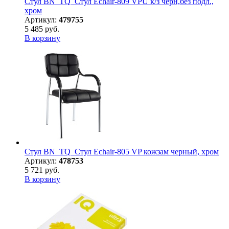
Стул BN_TQ_Стул Echair-809 VPU к/з черн,без подл.,
хром
Артикул:
479755
5 485 руб.
В корзину
Стул BN_TQ_Стул Echair-805 VP кожзам черный, хром
Артикул:
478753
5 721 руб.
В корзину