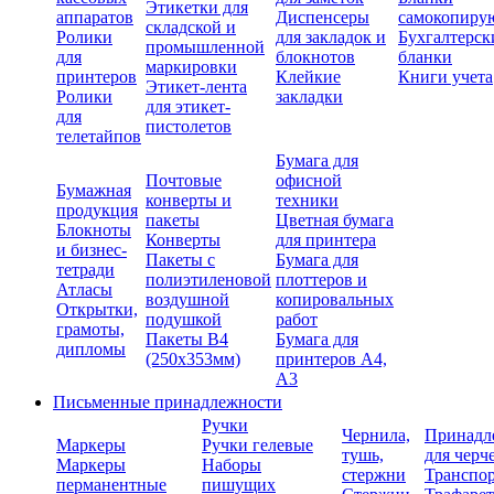
Этикетки для
аппаратов
Диспенсеры
самокопиру
складской и
Ролики
для закладок и
Бухгалтерск
промышленной
для
блокнотов
бланки
маркировки
принтеров
Клейкие
Книги учета
Этикет-лента
Ролики
закладки
для этикет-
для
пистолетов
телетайпов
Бумага для
Почтовые
офисной
Бумажная
конверты и
техники
продукция
пакеты
Цветная бумага
Блокноты
Конверты
для принтера
и бизнес-
Пакеты с
Бумага для
тетради
полиэтиленовой
плоттеров и
Атласы
воздушной
копировальных
Открытки,
подушкой
работ
грамоты,
Пакеты В4
Бумага для
дипломы
(250х353мм)
принтеров А4,
А3
Письменные принадлежности
Ручки
Чернила,
Принадл
Маркеры
Ручки гелевые
тушь,
для черч
Маркеры
Наборы
стержни
Транспо
перманентные
пишущих