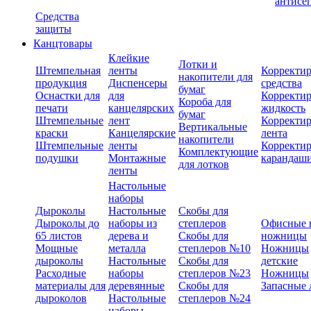
антисе
Средства
защиты
Канцтовары
Клейкие
Лотки и
Штемпельная
ленты
Корректи
накопители для
продукция
Диспенсеры
средства
бумаг
Оснастки для
для
Корректи
Короба для
печати
канцелярских
жидкость
бумаг
Штемпельные
лент
Корректи
Вертикальные
краски
Канцелярские
лента
накопители
Штемпельные
ленты
Корректи
Комплектующие
подушки
Монтажные
карандаш
для лотков
ленты
Настольные
наборы
Дыроколы
Настольные
Скобы для
Дыроколы до
наборы из
степлеров
Офисные 
65 листов
дерева и
Скобы для
ножницы
Мощные
металла
степлеров №10
Ножницы
дыроколы
Настольные
Скобы для
детские
Расходные
наборы
степлеров №23
Ножницы
материалы для
деревянные
Скобы для
Запасные 
дыроколов
Настольные
степлеров №24
наборы