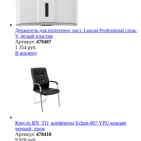
Держатель для полотенец лист. Luscan Professional слож.
V, белый пластик
Артикул:
479407
1 354 руб.
В корзину
Кресло BN_TQ_конференц Echair-807 VPU кожзам
черный, хром
Артикул:
478410
9 928 руб.