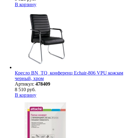
В корзину
Кресло BN_TQ_конференц Echair-806 VPU кожзам
черный, хром
Артикул:
478409
8 510 руб.
В корзину