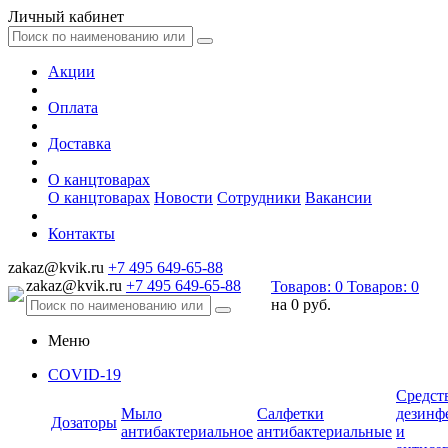
Личный кабинет
Акции
Оплата
Доставка
О канцтоварах
О канцтоварах
Новости
Сотрудники
Вакансии
Контакты
zakaz@kvik.ru
+7 495 649-65-88
zakaz@kvik.ru
+7 495 649-65-88
Товаров:
0
Товаров:
0
на
0 руб.
Меню
COVID-19
Средст
Мыло
Салфетки
дезинф
Дозаторы
антибактериальное
антибактериальные
и