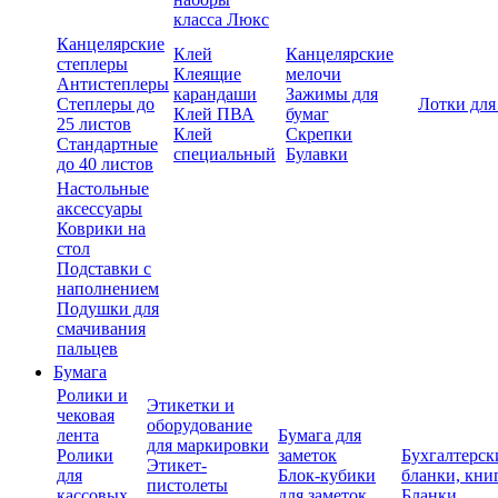
класса Люкс
Канцелярские
Клей
Канцелярские
степлеры
Клеящие
мелочи
Антистеплеры
карандаши
Зажимы для
Степлеры до
Лотки для
Клей ПВА
бумаг
25 листов
Клей
Скрепки
Стандартные
специальный
Булавки
до 40 листов
Настольные
аксессуары
Коврики на
стол
Подставки с
наполнением
Подушки для
смачивания
пальцев
Бумага
Ролики и
Этикетки и
чековая
оборудование
лента
Бумага для
для маркировки
Ролики
заметок
Бухгалтерск
Этикет-
для
Блок-кубики
бланки, кни
пистолеты
кассовых
для заметок
Бланки