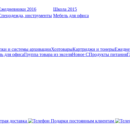
Ежедневники 2016
Школа 2015
Спецодежда, инструменты
Мебель для офиса
пки и системы архивации
Хозтовары
Картриджи и тонеры
Ежедне
ь для офиса
Группа товара из экселя
Новое С
Продукты питания
Г
трая доставка
Подарки постоянным клиентам