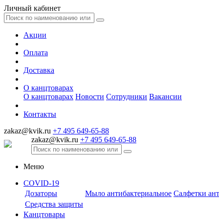
Личный кабинет
Акции
Оплата
Доставка
О канцтоварах
О канцтоварах
Новости
Сотрудники
Вакансии
Контакты
zakaz@kvik.ru
+7 495 649-65-88
zakaz@kvik.ru
+7 495 649-65-88
Меню
COVID-19
Дозаторы
Мыло антибактериальное
Салфетки ан
Средства защиты
Канцтовары