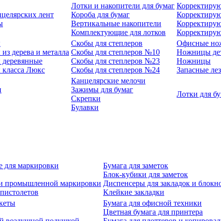
Лотки и накопители для бумаг
Корректирую
нцелярских лент
Короба для бумаг
Корректирую
ы
Вертикальные накопители
Корректирую
Комплектующие для лотков
Корректиру
ы
Скобы для степлеров
Офисные но
из дерева и металла
Скобы для степлеров №10
Ножницы де
 деревянные
Скобы для степлеров №23
Ножницы
 класса Люкс
Скобы для степлеров №24
Запасные ле
Канцелярские мелочи
и
Зажимы для бумаг
Лотки для б
Скрепки
Булавки
е для маркировки
Бумага для заметок
Блок-кубики для заметок
й и промышленной маркировки
Диспенсеры для закладок и блокн
-пистолетов
Клейкие закладки
кеты
Бумага для офисной техники
Цветная бумага для принтера
ой воздушной подушкой
Бумага для плоттеров и копирова