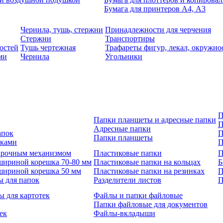
Бумага для принтеров А4, А3
Чернила, тушь, стержни
Принадлежности для черчения
Стержни
Транспортиры
остей
Тушь чертежная
Трафареты фигур, лекал, окружно
ми
Чернила
Угольники
П
Папки планшеты и адресные папки
П
Адресные папки
апок
П
Папки планшеты
зками
П
 арочным механизмом
Пластиковые папки
П
шириной корешка 70-80 мм
Пластиковые папки на кольцах
Б
шириной корешка 50 мм
Пластиковые папки на резинках
П
ы для папок
Разделители листов
П
ы для картотек
Файлы и папки файловые
Папки файловые для документов
ек
Файлы-вкладыши