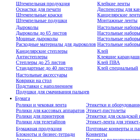
Штемпельная продукция
Клейкие ленты
Оснастки для печати
Диспенсеры для ка
Штемпельные краски
Канцелярские лент
Штемпельные подушки
Монтажные ленты
Дыроколы
Настольные набор
Дыроколы до 65 листов
Настольные наборы 
Мощные дыроколы
Настольные наборы
Расходные материалы для дыроколов
Настольные наборы
Канцелярские степлеры
Клей
Антистеплеры
Клеящие карандаш
Степлеры до 25 листов
Клей ПВА
Стандартные до 40 листов
Клей специальный
Настольные аксессуары
Коврики на стол
Подставки с наполнением
Подушки для смачивания пальцев
Бумага
Ролики и чековая лента
Этикетки и оборудовани
Ролики для кассовых аппаратов
Этикет-пистолеты
Ролики для принтеров
Этикетки для складско
Ролики для телетайпов
Этикет-лента для этикет
Бумажная продукция
Почтовые конверты и па
Блокноты и бизнес-тетради
Конверты
Атласы
Пакеты с полиэтиленов