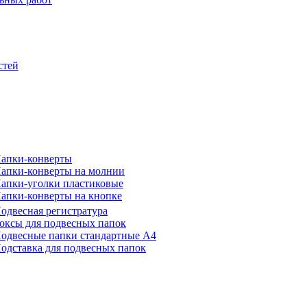
стей
апки-конверты
апки-конверты на молнии
апки-уголки пластиковые
апки-конверты на кнопке
одвесная регистратура
оксы для подвесных папок
одвесные папки стандартные А4
одставка для подвесных папок