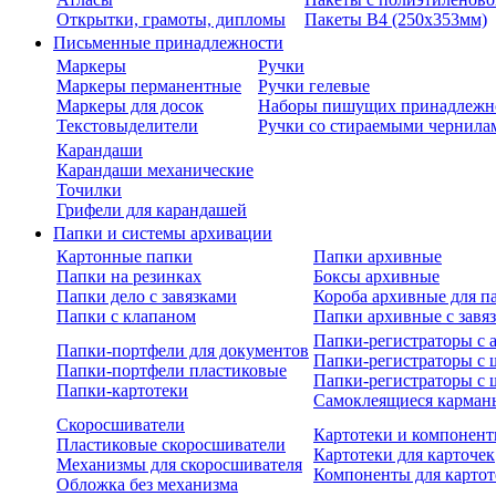
Открытки, грамоты, дипломы
Пакеты В4 (250х353мм)
Письменные принадлежности
Маркеры
Ручки
Маркеры перманентные
Ручки гелевые
Маркеры для досок
Наборы пишущих принадлежн
Текстовыделители
Ручки со стираемыми чернила
Карандаши
Карандаши механические
Точилки
Грифели для карандашей
Папки и системы архивации
Картонные папки
Папки архивные
Папки на резинках
Боксы архивные
Папки дело с завязками
Короба архивные для п
Папки с клапаном
Папки архивные с завя
Папки-регистраторы с
Папки-портфели для документов
Папки-регистраторы с 
Папки-портфели пластиковые
Папки-регистраторы с 
Папки-картотеки
Самоклеящиеся карман
Скоросшиватели
Картотеки и компонент
Пластиковые скоросшиватели
Картотеки для карточек
Механизмы для скоросшивателя
Компоненты для картот
Обложка без механизма