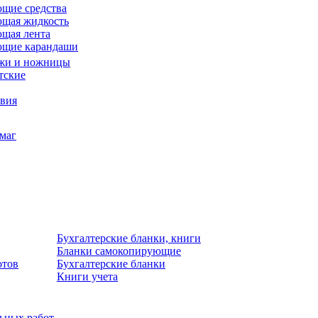
щие средства
щая жидкость
щая лента
ющие карандаши
жи и ножницы
тские
звия
умаг
Бухгалтерские бланки, книги
Бланки самокопирующие
отов
Бухгалтерские бланки
Книги учета
льных работ