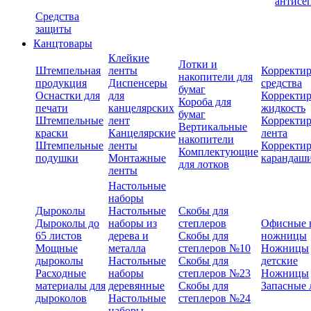
антисе
Средства
защиты
Канцтовары
Клейкие
Лотки и
Штемпельная
ленты
Корректи
накопители для
продукция
Диспенсеры
средства
бумаг
Оснастки для
для
Корректи
Короба для
печати
канцелярских
жидкость
бумаг
Штемпельные
лент
Корректи
Вертикальные
краски
Канцелярские
лента
накопители
Штемпельные
ленты
Корректи
Комплектующие
подушки
Монтажные
карандаш
для лотков
ленты
Настольные
наборы
Дыроколы
Настольные
Скобы для
Дыроколы до
наборы из
степлеров
Офисные 
65 листов
дерева и
Скобы для
ножницы
Мощные
металла
степлеров №10
Ножницы
дыроколы
Настольные
Скобы для
детские
Расходные
наборы
степлеров №23
Ножницы
материалы для
деревянные
Скобы для
Запасные 
дыроколов
Настольные
степлеров №24
наборы