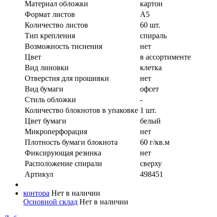
Материал обложки
картон
Формат листов
А5
Количество листов
60 шт.
Тип крепления
спираль
Возможность тиснения
нет
Цвет
в ассортименте
Вид линовки
клетка
Отверстия для прошивки
нет
Вид бумаги
офсeт
Стиль обложки
-
Количество блокнотов в упаковке
1 шт.
Цвет бумаги
белый
Микроперфорация
нет
Плотность бумаги блокнота
60 г/кв.м
Фиксирующая резинка
нет
Расположение спирали
сверху
Артикул
498451
контора
Нет в наличии
Основной склад
Нет в наличии