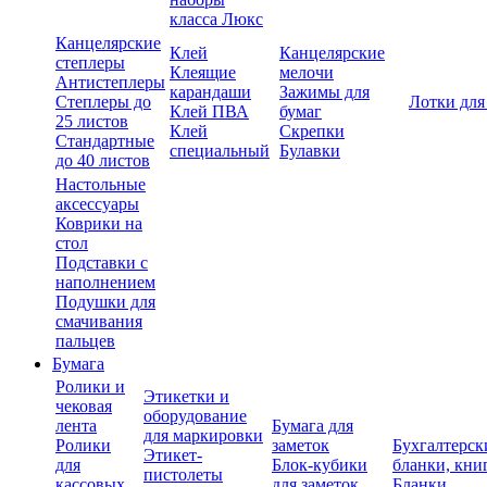
класса Люкс
Канцелярские
Клей
Канцелярские
степлеры
Клеящие
мелочи
Антистеплеры
карандаши
Зажимы для
Степлеры до
Лотки для
Клей ПВА
бумаг
25 листов
Клей
Скрепки
Стандартные
специальный
Булавки
до 40 листов
Настольные
аксессуары
Коврики на
стол
Подставки с
наполнением
Подушки для
смачивания
пальцев
Бумага
Ролики и
Этикетки и
чековая
оборудование
лента
Бумага для
для маркировки
Ролики
заметок
Бухгалтерск
Этикет-
для
Блок-кубики
бланки, кни
пистолеты
кассовых
для заметок
Бланки