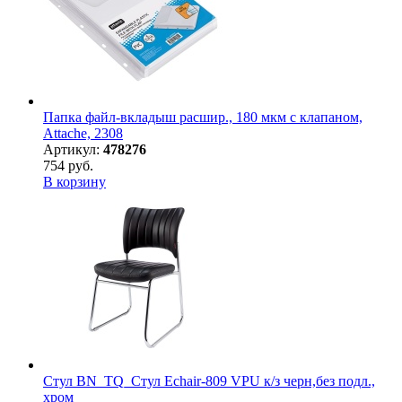
Папка файл-вкладыш расшир., 180 мкм с клапаном,
Attache, 2308
Артикул:
478276
754 руб.
В корзину
Стул BN_TQ_Стул Echair-809 VPU к/з черн,без подл.,
хром