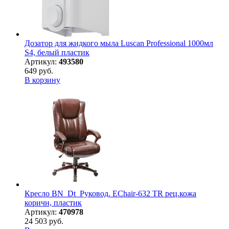
Дозатор для жидкого мыла Luscan Professional 1000мл
S4, белый пластик
Артикул:
493580
649 руб.
В корзину
Кресло BN_Dt_Руковод. EChair-632 TR рец.кожа
коричн, пластик
Артикул:
470978
24 503 руб.