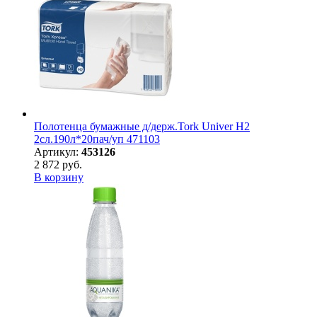
Полотенца бумажные д/держ.Tork Univer H2
2сл.190л*20пач/уп 471103
Артикул:
453126
2 872 руб.
В корзину