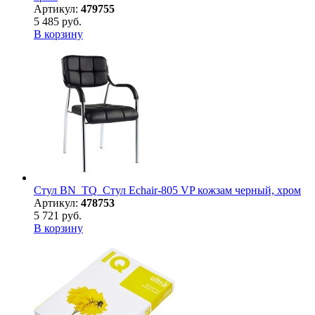
Артикул:
479755
5 485 руб.
В корзину
Стул BN_TQ_Стул Echair-805 VP кожзам черный, хром
Артикул:
478753
5 721 руб.
В корзину