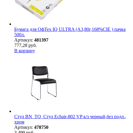
Бумага для ОфТех IQ ULTRA (А3,80г,168%CIE ) пачка
500л.
Артикул:
481397
777,28 руб.
В корзину
Стул BN_TQ_Стул Echair-802 VP к/з черный,без подл.,
хром
Артикул:
478750
3 499 руб.