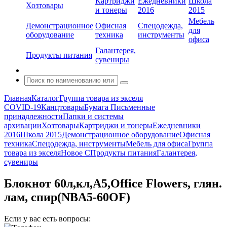
Картриджи
Ежедневники
Школа
Хозтовары
и тонеры
2016
2015
Мебель
Демонстрационное
Офисная
Спецодежда,
для
оборудование
техника
инструменты
офиса
Галантерея,
Продукты питания
сувениры
Главная
Каталог
Группа товара из экселя
COVID-19
Канцтовары
Бумага
Письменные
принадлежности
Папки и системы
архивации
Хозтовары
Картриджи и тонеры
Ежедневники
2016
Школа 2015
Демонстрационное оборудование
Офисная
техника
Спецодежда, инструменты
Мебель для офиса
Группа
товара из экселя
Новое С
Продукты питания
Галантерея,
сувениры
Блокнот 60л,кл,А5,Office Flowers, глян.
лам, спир(NBA5-60OF)
Если у вас есть вопросы: