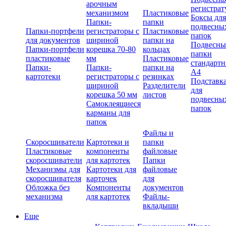
арочным
регистрат
механизмом
Пластиковые
Боксы для
Папки-
папки
подвесны
Папки-портфели
регистраторы с
Пластиковые
папок
для документов
шириной
папки на
Подвесны
Папки-портфели
корешка 70-80
кольцах
папки
пластиковые
мм
Пластиковые
стандарт
Папки-
Папки-
папки на
А4
картотеки
регистраторы с
резинках
Подставк
шириной
Разделители
для
корешка 50 мм
листов
подвесны
Самоклеящиеся
папок
карманы для
папок
Файлы и
Скоросшиватели
Картотеки и
папки
Пластиковые
компоненты
файловые
скоросшиватели
для картотек
Папки
Механизмы для
Картотеки для
файловые
скоросшивателя
карточек
для
Обложка без
Компоненты
документов
механизма
для картотек
Файлы-
вкладыши
Еще