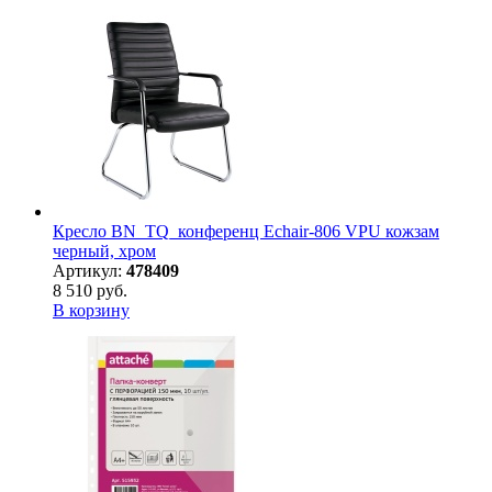
Кресло BN_TQ_конференц Echair-806 VPU кожзам
черный, хром
Артикул:
478409
8 510 руб.
В корзину