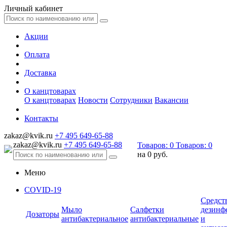
Личный кабинет
Акции
Оплата
Доставка
О канцтоварах
О канцтоварах
Новости
Сотрудники
Вакансии
Контакты
zakaz@kvik.ru
+7 495 649-65-88
zakaz@kvik.ru
+7 495 649-65-88
Товаров:
0
Товаров:
0
на
0 руб.
Меню
COVID-19
Средст
Мыло
Салфетки
дезинф
Дозаторы
антибактериальное
антибактериальные
и