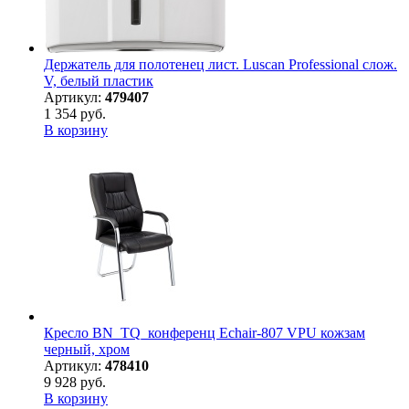
Держатель для полотенец лист. Luscan Professional слож.
V, белый пластик
Артикул:
479407
1 354 руб.
В корзину
Кресло BN_TQ_конференц Echair-807 VPU кожзам
черный, хром
Артикул:
478410
9 928 руб.
В корзину