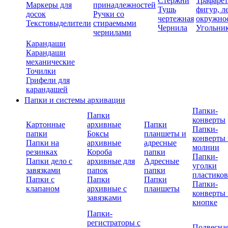
Стержни
Трафаре
Маркеры для
принадлежностей
Тушь
фигур, л
досок
Ручки со
чертежная
окружно
Текстовыделители
стираемыми
Чернила
Угольни
чернилами
Карандаши
Карандаши
механические
Точилки
Грифели для
карандашей
Папки и системы архивации
Папки-
Папки
конверты
Картонные
архивные
Папки
Папки-
папки
Боксы
планшеты и
конверты 
Папки на
архивные
адресные
молнии
резинках
Короба
папки
Папки-
Папки дело с
архивные для
Адресные
уголки
завязками
папок
папки
пластико
Папки с
Папки
Папки
Папки-
клапаном
архивные с
планшеты
конверты 
завязками
кнопке
Папки-
регистраторы с
Подвесна