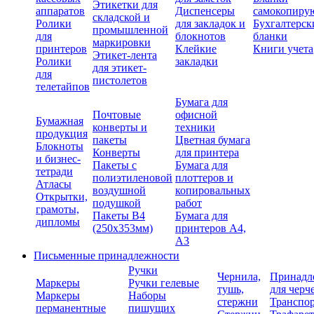
Этикетки для
аппаратов
Диспенсеры
самокопиру
складской и
Ролики
для закладок и
Бухгалтерск
промышленной
для
блокнотов
бланки
маркировки
принтеров
Клейкие
Книги учета
Этикет-лента
Ролики
закладки
для этикет-
для
пистолетов
телетайпов
Бумага для
Почтовые
офисной
Бумажная
конверты и
техники
продукция
пакеты
Цветная бумага
Блокноты
Конверты
для принтера
и бизнес-
Пакеты с
Бумага для
тетради
полиэтиленовой
плоттеров и
Атласы
воздушной
копировальных
Открытки,
подушкой
работ
грамоты,
Пакеты В4
Бумага для
дипломы
(250х353мм)
принтеров А4,
А3
Письменные принадлежности
Ручки
Чернила,
Принадл
Маркеры
Ручки гелевые
тушь,
для черч
Маркеры
Наборы
стержни
Транспо
перманентные
пишущих