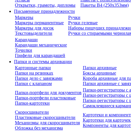
Открытки, грамоты, дипломы
Пакеты В4 (250х353мм)
Письменные принадлежности
Маркеры
Ручки
Маркеры перманентные
Ручки гелевые
Маркеры для досок
Наборы пишущих принадлежн
Текстовыделители
Ручки со стираемыми чернила
Карандаши
Карандаши механические
Точилки
Грифели для карандашей
Папки и системы архивации
Картонные папки
Папки архивные
Папки на резинках
Боксы архивные
Папки дело с завязками
Короба архивные для п
Папки с клапаном
Папки архивные с завя
Папки-регистраторы с
Папки-портфели для документов
Папки-регистраторы с 
Папки-портфели пластиковые
Папки-регистраторы с 
Папки-картотеки
Самоклеящиеся карман
Скоросшиватели
Картотеки и компонент
Пластиковые скоросшиватели
Картотеки для карточек
Механизмы для скоросшивателя
Компоненты для картот
Обложка без механизма