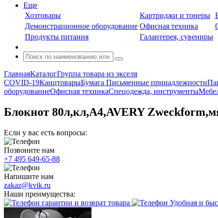
Еще
Хозтовары
Картриджи и тонеры
Демонстрационное оборудование
Офисная техника
Продукты питания
Галантерея, сувениры
Главная
Каталог
Группа товара из экселя
COVID-19
Канцтовары
Бумага
Письменные принадлежности
Па
оборудование
Офисная техника
Спецодежда, инструменты
Мебел
Блокнот 80л,кл,А4,AVERY Zweckform,м
Если у вас есть вопросы:
Позвоните нам
+7 495 649-65-88
Напишите нам
zakaz@kvik.ru
Наши преимущества:
гарантии и возврат товара
Удобная и быс