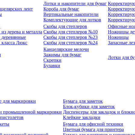
Лотки и накопители для бумаг
Корректирую
нцелярских лент
Короба для бумаг
Корректирую
ы
Вертикальные накопители
Корректирую
Комплектующие для лотков
Корректиру
ы
Скобы для степлеров
Офисные но
из дерева и металла
Скобы для степлеров №10
Ножницы де
 деревянные
Скобы для степлеров №23
Ножницы
 класса Люкс
Скобы для степлеров №24
Запасные ле
Канцелярские мелочи
и
Зажимы для бумаг
Лотки для б
Скрепки
Булавки
е для маркировки
Бумага для заметок
Блок-кубики для заметок
й и промышленной маркировки
Диспенсеры для закладок и блокн
-пистолетов
Клейкие закладки
кеты
Бумага для офисной техники
Цветная бумага для принтера
ой воздушной подушкой
Бумага для плоттеров и копирова