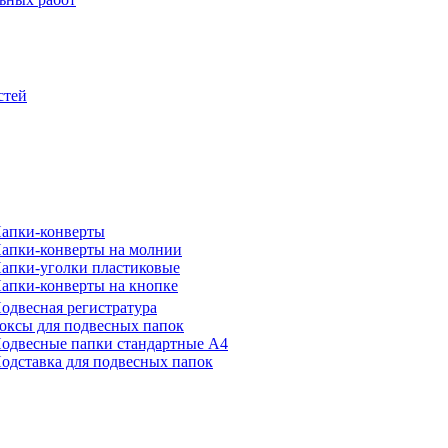
стей
апки-конверты
апки-конверты на молнии
апки-уголки пластиковые
апки-конверты на кнопке
одвесная регистратура
оксы для подвесных папок
одвесные папки стандартные А4
одставка для подвесных папок