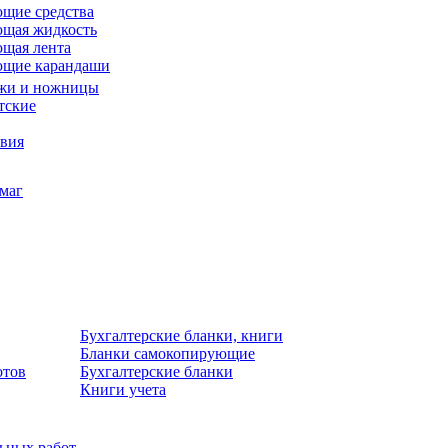
щие средства
щая жидкость
щая лента
ющие карандаши
жи и ножницы
тские
звия
умаг
Бухгалтерские бланки, книги
Бланки самокопирующие
отов
Бухгалтерские бланки
Книги учета
льных работ