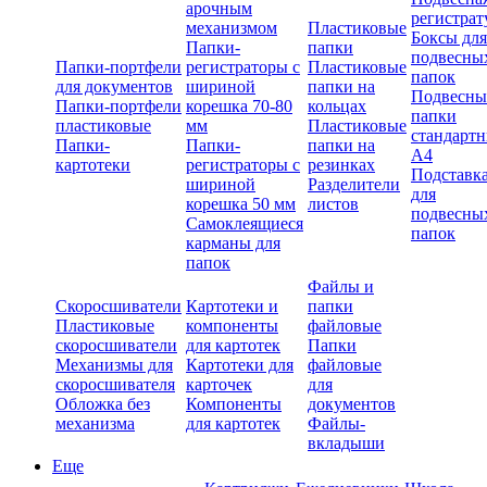
арочным
регистрат
механизмом
Пластиковые
Боксы для
Папки-
папки
подвесны
Папки-портфели
регистраторы с
Пластиковые
папок
для документов
шириной
папки на
Подвесны
Папки-портфели
корешка 70-80
кольцах
папки
пластиковые
мм
Пластиковые
стандарт
Папки-
Папки-
папки на
А4
картотеки
регистраторы с
резинках
Подставк
шириной
Разделители
для
корешка 50 мм
листов
подвесны
Самоклеящиеся
папок
карманы для
папок
Файлы и
Скоросшиватели
Картотеки и
папки
Пластиковые
компоненты
файловые
скоросшиватели
для картотек
Папки
Механизмы для
Картотеки для
файловые
скоросшивателя
карточек
для
Обложка без
Компоненты
документов
механизма
для картотек
Файлы-
вкладыши
Еще