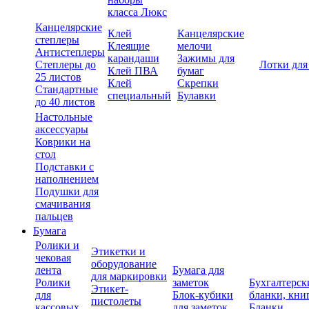
класса Люкс
Канцелярские
Клей
Канцелярские
степлеры
Клеящие
мелочи
Антистеплеры
карандаши
Зажимы для
Степлеры до
Лотки для
Клей ПВА
бумаг
25 листов
Клей
Скрепки
Стандартные
специальный
Булавки
до 40 листов
Настольные
аксессуары
Коврики на
стол
Подставки с
наполнением
Подушки для
смачивания
пальцев
Бумага
Ролики и
Этикетки и
чековая
оборудование
лента
Бумага для
для маркировки
Ролики
заметок
Бухгалтерск
Этикет-
для
Блок-кубики
бланки, кни
пистолеты
кассовых
для заметок
Бланки