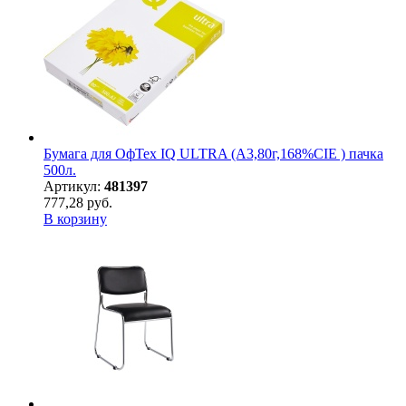
Бумага для ОфТех IQ ULTRA (А3,80г,168%CIE ) пачка
500л.
Артикул:
481397
777,28 руб.
В корзину