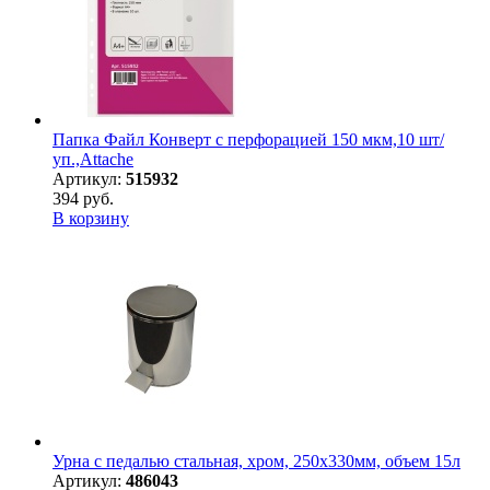
Папка Файл Конверт с перфорацией 150 мкм,10 шт/
уп.,Attache
Артикул:
515932
394 руб.
В корзину
Урна с педалью стальная, хром, 250х330мм, объем 15л
Артикул:
486043