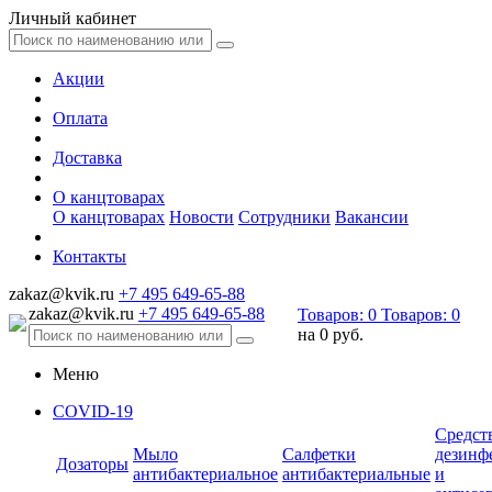
Личный кабинет
Акции
Оплата
Доставка
О канцтоварах
О канцтоварах
Новости
Сотрудники
Вакансии
Контакты
zakaz@kvik.ru
+7 495 649-65-88
zakaz@kvik.ru
+7 495 649-65-88
Товаров:
0
Товаров:
0
на
0 руб.
Меню
COVID-19
Средст
Мыло
Салфетки
дезинф
Дозаторы
антибактериальное
антибактериальные
и