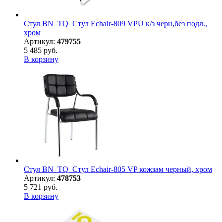
Стул BN_TQ_Стул Echair-809 VPU к/з черн,без подл.,
хром
Артикул:
479755
5 485 руб.
В корзину
Стул BN_TQ_Стул Echair-805 VP кожзам черный, хром
Артикул:
478753
5 721 руб.
В корзину