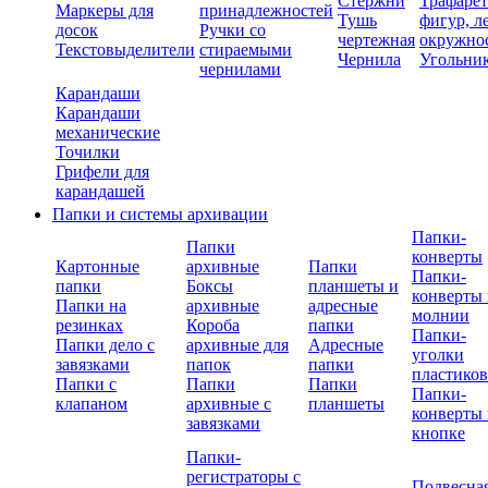
Стержни
Трафаре
Маркеры для
принадлежностей
Тушь
фигур, л
досок
Ручки со
чертежная
окружно
Текстовыделители
стираемыми
Чернила
Угольни
чернилами
Карандаши
Карандаши
механические
Точилки
Грифели для
карандашей
Папки и системы архивации
Папки-
Папки
конверты
Картонные
архивные
Папки
Папки-
папки
Боксы
планшеты и
конверты 
Папки на
архивные
адресные
молнии
резинках
Короба
папки
Папки-
Папки дело с
архивные для
Адресные
уголки
завязками
папок
папки
пластико
Папки с
Папки
Папки
Папки-
клапаном
архивные с
планшеты
конверты 
завязками
кнопке
Папки-
регистраторы с
Подвесна