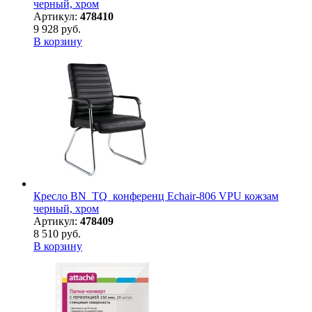
черный, хром
Артикул:
478410
9 928 руб.
В корзину
Кресло BN_TQ_конференц Echair-806 VPU кожзам
черный, хром
Артикул:
478409
8 510 руб.
В корзину