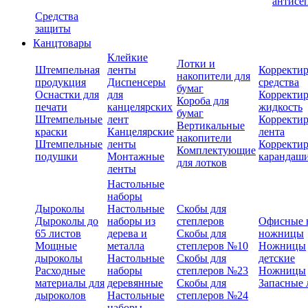
антисе
Средства
защиты
Канцтовары
Клейкие
Лотки и
Штемпельная
ленты
Корректи
накопители для
продукция
Диспенсеры
средства
бумаг
Оснастки для
для
Корректи
Короба для
печати
канцелярских
жидкость
бумаг
Штемпельные
лент
Корректи
Вертикальные
краски
Канцелярские
лента
накопители
Штемпельные
ленты
Корректи
Комплектующие
подушки
Монтажные
карандаш
для лотков
ленты
Настольные
наборы
Дыроколы
Настольные
Скобы для
Дыроколы до
наборы из
степлеров
Офисные 
65 листов
дерева и
Скобы для
ножницы
Мощные
металла
степлеров №10
Ножницы
дыроколы
Настольные
Скобы для
детские
Расходные
наборы
степлеров №23
Ножницы
материалы для
деревянные
Скобы для
Запасные 
дыроколов
Настольные
степлеров №24
наборы