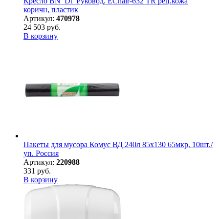
Кресло BN_Dt_Руковод. EChair-632 TR рец.кожа
коричн, пластик
Артикул:
470978
24 503 руб.
В корзину
Пакеты для мусора Комус ВД 240л 85х130 65мкр, 10шт./
уп. Россия
Артикул:
220988
331 руб.
В корзину