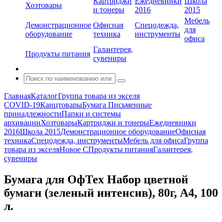
Картриджи
Ежедневники
Школа
Хозтовары
и тонеры
2016
2015
Мебель
Демонстрационное
Офисная
Спецодежда,
для
оборудование
техника
инструменты
офиса
Галантерея,
Продукты питания
сувениры
Главная
Каталог
Группа товара из экселя
COVID-19
Канцтовары
Бумага
Письменные
принадлежности
Папки и системы
архивации
Хозтовары
Картриджи и тонеры
Ежедневники
2016
Школа 2015
Демонстрационное оборудование
Офисная
техника
Спецодежда, инструменты
Мебель для офиса
Группа
товара из экселя
Новое С
Продукты питания
Галантерея,
сувениры
Бумага для ОфТех Набор цветной
бумаги (зеленый интенсив), 80г, А4, 100
л.