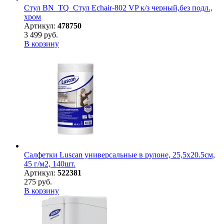
Стул BN_TQ_Стул Echair-802 VP к/з черный,без подл.,
хром
Артикул:
478750
3 499 руб.
В корзину
Салфетки Luscan универсальные в рулоне, 25,5х20.5см,
45 г/м2, 140шт.
Артикул:
522381
275 руб.
В корзину