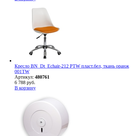
Кресло BN_Dt_Echair-212 PTW пласт.бел, ткань оранж
001TW
Артикул:
480761
6 788 руб.
В корзину