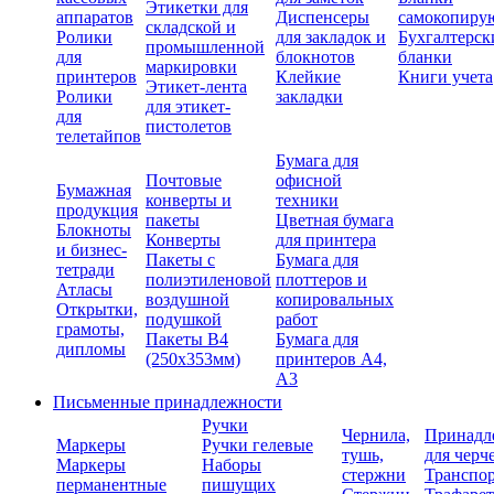
Этикетки для
аппаратов
Диспенсеры
самокопиру
складской и
Ролики
для закладок и
Бухгалтерск
промышленной
для
блокнотов
бланки
маркировки
принтеров
Клейкие
Книги учета
Этикет-лента
Ролики
закладки
для этикет-
для
пистолетов
телетайпов
Бумага для
Почтовые
офисной
Бумажная
конверты и
техники
продукция
пакеты
Цветная бумага
Блокноты
Конверты
для принтера
и бизнес-
Пакеты с
Бумага для
тетради
полиэтиленовой
плоттеров и
Атласы
воздушной
копировальных
Открытки,
подушкой
работ
грамоты,
Пакеты В4
Бумага для
дипломы
(250х353мм)
принтеров А4,
А3
Письменные принадлежности
Ручки
Чернила,
Принадл
Маркеры
Ручки гелевые
тушь,
для черч
Маркеры
Наборы
стержни
Транспо
перманентные
пишущих