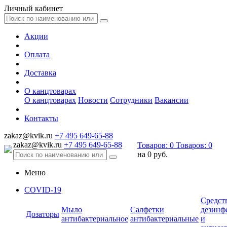
Личный кабинет
Акции
Оплата
Доставка
О канцтоварах
О канцтоварах
Новости
Сотрудники
Вакансии
Контакты
zakaz@kvik.ru
+7 495 649-65-88
zakaz@kvik.ru
+7 495 649-65-88
Товаров:
0
Товаров:
0
на
0 руб.
Меню
COVID-19
Средст
Мыло
Салфетки
дезинф
Дозаторы
антибактериальное
антибактериальные
и