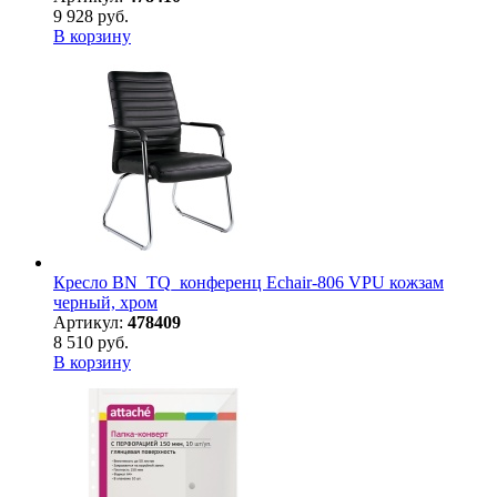
9 928 руб.
В корзину
Кресло BN_TQ_конференц Echair-806 VPU кожзам
черный, хром
Артикул:
478409
8 510 руб.
В корзину