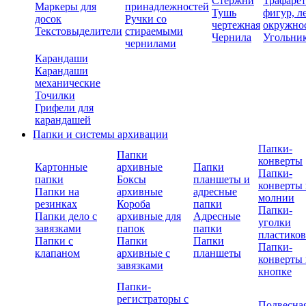
Стержни
Трафаре
Маркеры для
принадлежностей
Тушь
фигур, л
досок
Ручки со
чертежная
окружно
Текстовыделители
стираемыми
Чернила
Угольни
чернилами
Карандаши
Карандаши
механические
Точилки
Грифели для
карандашей
Папки и системы архивации
Папки-
Папки
конверты
Картонные
архивные
Папки
Папки-
папки
Боксы
планшеты и
конверты 
Папки на
архивные
адресные
молнии
резинках
Короба
папки
Папки-
Папки дело с
архивные для
Адресные
уголки
завязками
папок
папки
пластико
Папки с
Папки
Папки
Папки-
клапаном
архивные с
планшеты
конверты 
завязками
кнопке
Папки-
регистраторы с
Подвесна