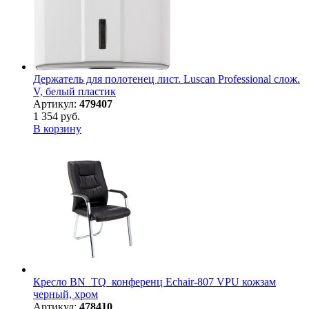
Держатель для полотенец лист. Luscan Professional слож.
V, белый пластик
Артикул:
479407
1 354 руб.
В корзину
Кресло BN_TQ_конференц Echair-807 VPU кожзам
черный, хром
Артикул:
478410