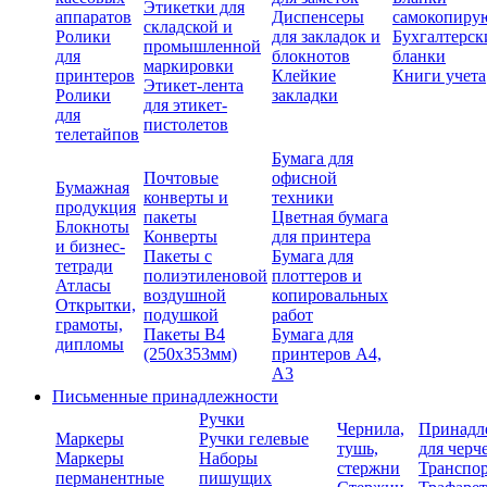
Этикетки для
аппаратов
Диспенсеры
самокопиру
складской и
Ролики
для закладок и
Бухгалтерск
промышленной
для
блокнотов
бланки
маркировки
принтеров
Клейкие
Книги учета
Этикет-лента
Ролики
закладки
для этикет-
для
пистолетов
телетайпов
Бумага для
Почтовые
офисной
Бумажная
конверты и
техники
продукция
пакеты
Цветная бумага
Блокноты
Конверты
для принтера
и бизнес-
Пакеты с
Бумага для
тетради
полиэтиленовой
плоттеров и
Атласы
воздушной
копировальных
Открытки,
подушкой
работ
грамоты,
Пакеты В4
Бумага для
дипломы
(250х353мм)
принтеров А4,
А3
Письменные принадлежности
Ручки
Чернила,
Принадл
Маркеры
Ручки гелевые
тушь,
для черч
Маркеры
Наборы
стержни
Транспо
перманентные
пишущих