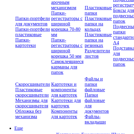
арочным
регистрат
механизмом
Пластиковые
Боксы для
Папки-
папки
подвесны
Папки-портфели
регистраторы с
Пластиковые
папок
для документов
шириной
папки на
Подвесны
Папки-портфели
корешка 70-80
кольцах
папки
пластиковые
мм
Пластиковые
стандарт
Папки-
Папки-
папки на
А4
картотеки
регистраторы с
резинках
Подставк
шириной
Разделители
для
корешка 50 мм
листов
подвесны
Самоклеящиеся
папок
карманы для
папок
Файлы и
Скоросшиватели
Картотеки и
папки
Пластиковые
компоненты
файловые
скоросшиватели
для картотек
Папки
Механизмы для
Картотеки для
файловые
скоросшивателя
карточек
для
Обложка без
Компоненты
документов
механизма
для картотек
Файлы-
вкладыши
Еще