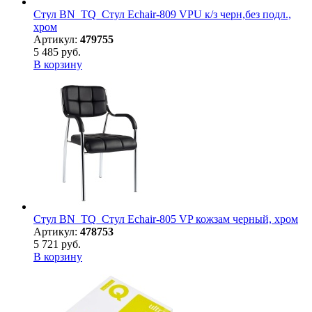
Стул BN_TQ_Стул Echair-809 VPU к/з черн,без подл.,
хром
Артикул:
479755
5 485 руб.
В корзину
Стул BN_TQ_Стул Echair-805 VP кожзам черный, хром
Артикул:
478753
5 721 руб.
В корзину