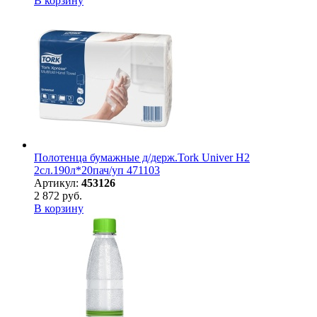
В корзину
Полотенца бумажные д/держ.Tork Univer H2
2сл.190л*20пач/уп 471103
Артикул:
453126
2 872 руб.
В корзину