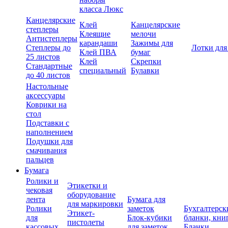
класса Люкс
Канцелярские
Клей
Канцелярские
степлеры
Клеящие
мелочи
Антистеплеры
карандаши
Зажимы для
Степлеры до
Лотки для
Клей ПВА
бумаг
25 листов
Клей
Скрепки
Стандартные
специальный
Булавки
до 40 листов
Настольные
аксессуары
Коврики на
стол
Подставки с
наполнением
Подушки для
смачивания
пальцев
Бумага
Ролики и
Этикетки и
чековая
оборудование
лента
Бумага для
для маркировки
Ролики
заметок
Бухгалтерск
Этикет-
для
Блок-кубики
бланки, кни
пистолеты
кассовых
для заметок
Бланки