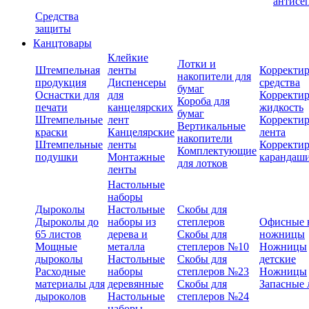
антисе
Средства
защиты
Канцтовары
Клейкие
Лотки и
Штемпельная
ленты
Корректи
накопители для
продукция
Диспенсеры
средства
бумаг
Оснастки для
для
Корректи
Короба для
печати
канцелярских
жидкость
бумаг
Штемпельные
лент
Корректи
Вертикальные
краски
Канцелярские
лента
накопители
Штемпельные
ленты
Корректи
Комплектующие
подушки
Монтажные
карандаш
для лотков
ленты
Настольные
наборы
Дыроколы
Настольные
Скобы для
Дыроколы до
наборы из
степлеров
Офисные 
65 листов
дерева и
Скобы для
ножницы
Мощные
металла
степлеров №10
Ножницы
дыроколы
Настольные
Скобы для
детские
Расходные
наборы
степлеров №23
Ножницы
материалы для
деревянные
Скобы для
Запасные 
дыроколов
Настольные
степлеров №24
наборы