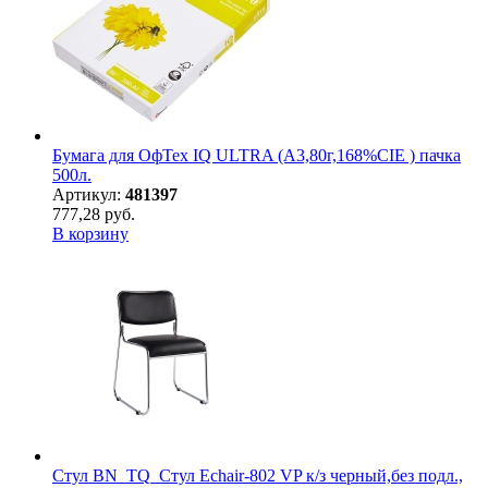
Бумага для ОфТех IQ ULTRA (А3,80г,168%CIE ) пачка
500л.
Артикул:
481397
777,28 руб.
В корзину
Стул BN_TQ_Стул Echair-802 VP к/з черный,без подл.,