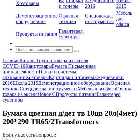
Картриджи
Ежедневники
Школа
Хозтовары
и тонеры
2016
2015
Мебель
Демонстрационное
Офисная
Спецодежда,
для
оборудование
техника
инструменты
офиса
Галантерея,
Продукты питания
сувениры
Главная
Каталог
Группа товара из экселя
COVID-19
Канцтовары
Бумага
Письменные
принадлежности
Папки и системы
архивации
Хозтовары
Картриджи и тонеры
Ежедневники
2016
Школа 2015
Демонстрационное оборудование
Офисная
техника
Спецодежда, инструменты
Мебель для офиса
Группа
товара из экселя
Новое С
Продукты питания
Галантерея,
сувениры
Бумага цветная д/дет тв 10цв 20л(4мет)
200*290 TR65/2Transformers
Если у вас есть вопросы: