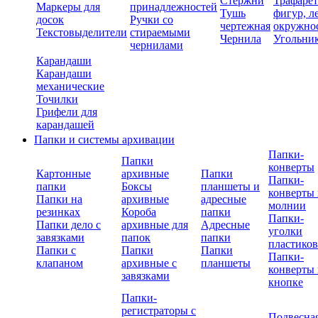
Стержни
Трафаре
Маркеры для
принадлежностей
Тушь
фигур, л
досок
Ручки со
чертежная
окружно
Текстовыделители
стираемыми
Чернила
Угольни
чернилами
Карандаши
Карандаши
механические
Точилки
Грифели для
карандашей
Папки и системы архивации
Папки-
Папки
конверты
Картонные
архивные
Папки
Папки-
папки
Боксы
планшеты и
конверты 
Папки на
архивные
адресные
молнии
резинках
Короба
папки
Папки-
Папки дело с
архивные для
Адресные
уголки
завязками
папок
папки
пластико
Папки с
Папки
Папки
Папки-
клапаном
архивные с
планшеты
конверты 
завязками
кнопке
Папки-
регистраторы с
Подвесна