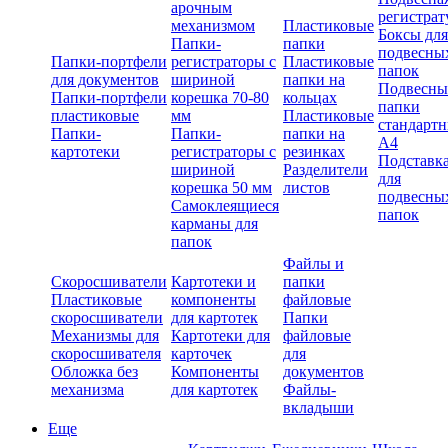
арочным
регистрат
механизмом
Пластиковые
Боксы для
Папки-
папки
подвесны
Папки-портфели
регистраторы с
Пластиковые
папок
для документов
шириной
папки на
Подвесны
Папки-портфели
корешка 70-80
кольцах
папки
пластиковые
мм
Пластиковые
стандарт
Папки-
Папки-
папки на
А4
картотеки
регистраторы с
резинках
Подставк
шириной
Разделители
для
корешка 50 мм
листов
подвесны
Самоклеящиеся
папок
карманы для
папок
Файлы и
Скоросшиватели
Картотеки и
папки
Пластиковые
компоненты
файловые
скоросшиватели
для картотек
Папки
Механизмы для
Картотеки для
файловые
скоросшивателя
карточек
для
Обложка без
Компоненты
документов
механизма
для картотек
Файлы-
вкладыши
Еще