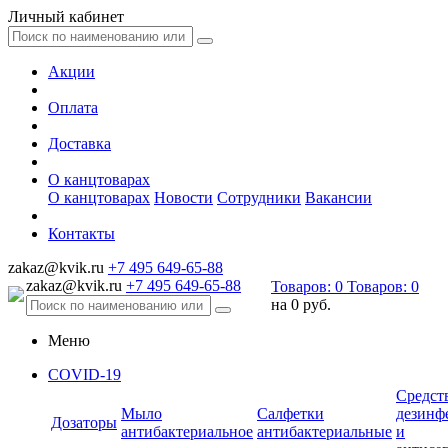
Личный кабинет
Акции
Оплата
Доставка
О канцтоварах
О канцтоварах
Новости
Сотрудники
Вакансии
Контакты
zakaz@kvik.ru
+7 495 649-65-88
zakaz@kvik.ru
+7 495 649-65-88
Товаров:
0
Товаров:
0
на
0 руб.
Меню
COVID-19
Средст
Мыло
Салфетки
дезинф
Дозаторы
антибактериальное
антибактериальные
и