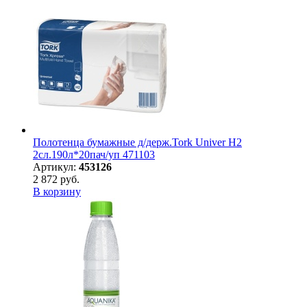
Полотенца бумажные д/держ.Tork Univer H2
2сл.190л*20пач/уп 471103
Артикул:
453126
2 872 руб.
В корзину