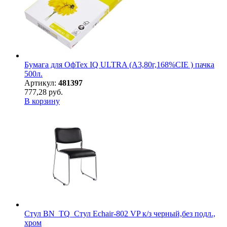
Бумага для ОфТех IQ ULTRA (А3,80г,168%CIE ) пачка
500л.
Артикул:
481397
777,28 руб.
В корзину
Стул BN_TQ_Стул Echair-802 VP к/з черный,без подл.,
хром