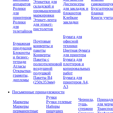
Этикетки для
аппаратов
Диспенсеры
самокопиру
складской и
Ролики
для закладок и
Бухгалтерск
промышленной
для
блокнотов
бланки
маркировки
принтеров
Клейкие
Книги учета
Этикет-лента
Ролики
закладки
для этикет-
для
пистолетов
телетайпов
Бумага для
Почтовые
офисной
Бумажная
конверты и
техники
продукция
пакеты
Цветная бумага
Блокноты
Конверты
для принтера
и бизнес-
Пакеты с
Бумага для
тетради
полиэтиленовой
плоттеров и
Атласы
воздушной
копировальных
Открытки,
подушкой
работ
грамоты,
Пакеты В4
Бумага для
дипломы
(250х353мм)
принтеров А4,
А3
Письменные принадлежности
Ручки
Чернила,
Принадл
Маркеры
Ручки гелевые
тушь,
для черч
Маркеры
Наборы
стержни
Транспо
перманентные
пишущих