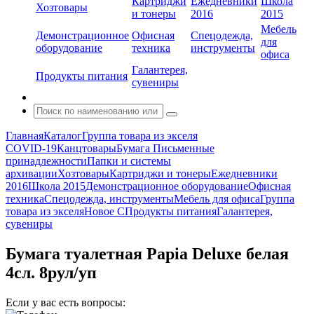
Картриджи
Ежедневники
Школа
Хозтовары
и тонеры
2016
2015
Мебель
Демонстрационное
Офисная
Спецодежда,
для
оборудование
техника
инструменты
офиса
Галантерея,
Продукты питания
сувениры
Главная
Каталог
Группа товара из экселя
COVID-19
Канцтовары
Бумага
Письменные
принадлежности
Папки и системы
архивации
Хозтовары
Картриджи и тонеры
Ежедневники
2016
Школа 2015
Демонстрационное оборудование
Офисная
техника
Спецодежда, инструменты
Мебель для офиса
Группа
товара из экселя
Новое С
Продукты питания
Галантерея,
сувениры
Бумага туалетная Papia Deluxe белая
4сл. 8рул/уп
Если у вас есть вопросы: