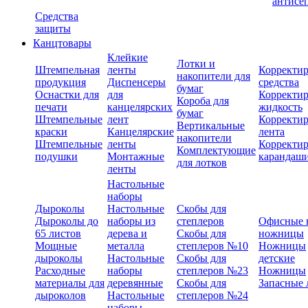
антисе
Средства
защиты
Канцтовары
Клейкие
Лотки и
Штемпельная
ленты
Корректи
накопители для
продукция
Диспенсеры
средства
бумаг
Оснастки для
для
Корректи
Короба для
печати
канцелярских
жидкость
бумаг
Штемпельные
лент
Корректи
Вертикальные
краски
Канцелярские
лента
накопители
Штемпельные
ленты
Корректи
Комплектующие
подушки
Монтажные
карандаш
для лотков
ленты
Настольные
наборы
Дыроколы
Настольные
Скобы для
Дыроколы до
наборы из
степлеров
Офисные 
65 листов
дерева и
Скобы для
ножницы
Мощные
металла
степлеров №10
Ножницы
дыроколы
Настольные
Скобы для
детские
Расходные
наборы
степлеров №23
Ножницы
материалы для
деревянные
Скобы для
Запасные 
дыроколов
Настольные
степлеров №24
наборы