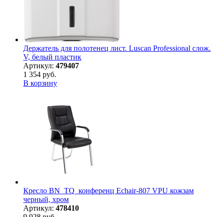
Держатель для полотенец лист. Luscan Professional слож.
V, белый пластик
Артикул:
479407
1 354 руб.
В корзину
Кресло BN_TQ_конференц Echair-807 VPU кожзам
черный, хром
Артикул:
478410
9 928 руб.