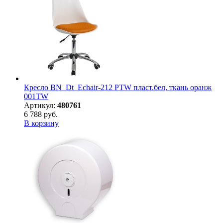
Кресло BN_Dt_Echair-212 PTW пласт.бел, ткань оранж
001TW
Артикул:
480761
6 788 руб.
В корзину