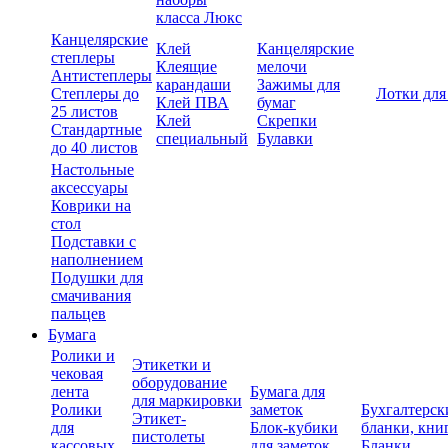
класса Люкс
Канцелярские
Клей
Канцелярские
степлеры
Клеящие
мелочи
Антистеплеры
карандаши
Зажимы для
Степлеры до
Лотки для
Клей ПВА
бумаг
25 листов
Клей
Скрепки
Стандартные
специальный
Булавки
до 40 листов
Настольные
аксессуары
Коврики на
стол
Подставки с
наполнением
Подушки для
смачивания
пальцев
Бумага
Ролики и
Этикетки и
чековая
оборудование
лента
Бумага для
для маркировки
Ролики
заметок
Бухгалтерск
Этикет-
для
Блок-кубики
бланки, кни
пистолеты
кассовых
для заметок
Бланки