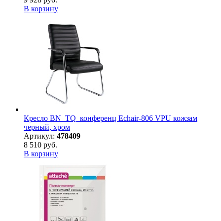
В корзину
Кресло BN_TQ_конференц Echair-806 VPU кожзам
черный, хром
Артикул:
478409
8 510 руб.
В корзину