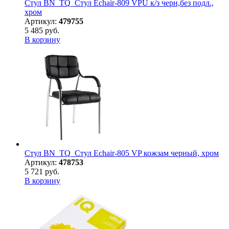
Стул BN_TQ_Стул Echair-809 VPU к/з черн,без подл.,
хром
Артикул:
479755
5 485 руб.
В корзину
Стул BN_TQ_Стул Echair-805 VP кожзам черный, хром
Артикул:
478753
5 721 руб.
В корзину