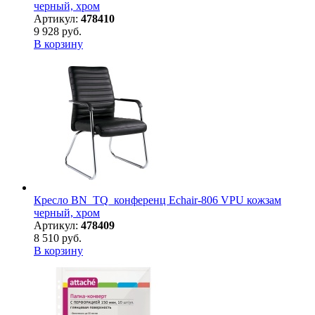
черный, хром
Артикул:
478410
9 928 руб.
В корзину
Кресло BN_TQ_конференц Echair-806 VPU кожзам
черный, хром
Артикул:
478409
8 510 руб.
В корзину