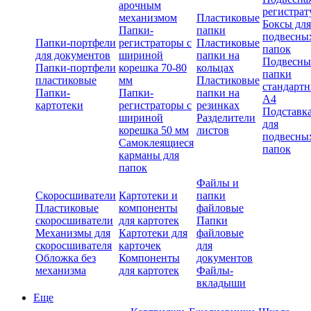
арочным
регистрат
механизмом
Пластиковые
Боксы для
Папки-
папки
подвесны
Папки-портфели
регистраторы с
Пластиковые
папок
для документов
шириной
папки на
Подвесны
Папки-портфели
корешка 70-80
кольцах
папки
пластиковые
мм
Пластиковые
стандарт
Папки-
Папки-
папки на
А4
картотеки
регистраторы с
резинках
Подставк
шириной
Разделители
для
корешка 50 мм
листов
подвесны
Самоклеящиеся
папок
карманы для
папок
Файлы и
Скоросшиватели
Картотеки и
папки
Пластиковые
компоненты
файловые
скоросшиватели
для картотек
Папки
Механизмы для
Картотеки для
файловые
скоросшивателя
карточек
для
Обложка без
Компоненты
документов
механизма
для картотек
Файлы-
вкладыши
Еще