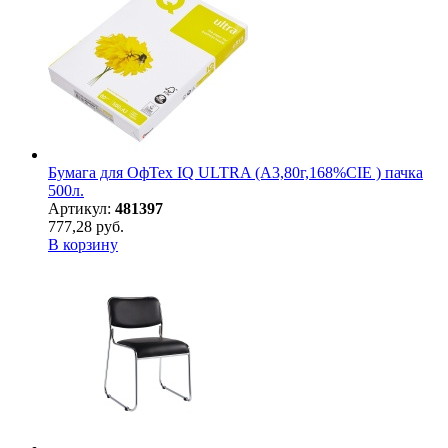
Бумага для ОфТех IQ ULTRA (А3,80г,168%CIE ) пачка
500л.
Артикул:
481397
777,28 руб.
В корзину