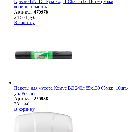
Кресло BN_Dt_Руковод. EChair-632 TR рец.кожа
коричн, пластик
Артикул:
470978
24 503 руб.
В корзину
Пакеты для мусора Комус ВД 240л 85х130 65мкр, 10шт./
уп. Россия
Артикул:
220988
331 руб.
В корзину