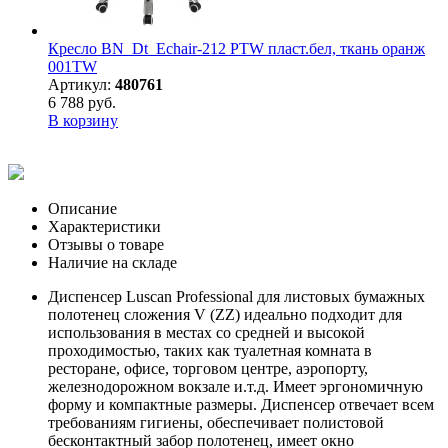
Кресло BN_Dt_Echair-212 PTW пласт.бел, ткань оранж
001TW
Артикул:
480761
6 788 руб.
В корзину
Описание
Характеристики
Отзывы о товаре
Наличие на складе
Диспенсер Luscan Professional для листовых бумажных
пoлoтенец сложения V (ZZ) идеально подходит для
использования в местах со средней и высокой
проходимостью, таких как туалетная комната в
ресторане, офисе, торговом центре, аэропорту,
железнодорожном вокзале и.т.д. Имеет эргономичную
форму и компактные размеры. Диспенсер отвечает всем
требованиям гигиены, обеспечивает полистовой
бесконтактный забор пoлoтенец, имеет окно