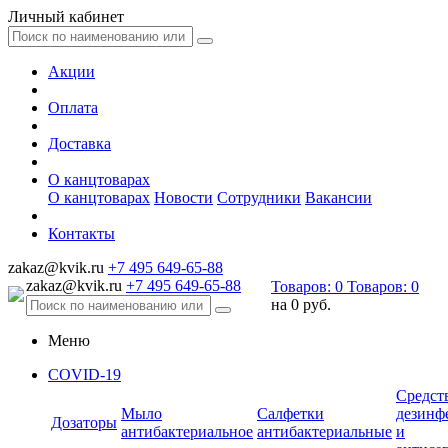
Личный кабинет
Акции
Оплата
Доставка
О канцтоварах
О канцтоварах
Новости
Сотрудники
Вакансии
Контакты
zakaz@kvik.ru
+7 495 649-65-88
zakaz@kvik.ru
+7 495 649-65-88
Товаров:
0
Товаров:
0
на
0 руб.
Меню
COVID-19
Средст
Мыло
Салфетки
дезинф
Дозаторы
антибактериальное
антибактериальные
и