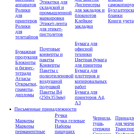
Этикетки для
аппаратов
Диспенсеры
самокопиру
складской и
Ролики
для закладок и
Бухгалтерск
промышленной
для
блокнотов
бланки
маркировки
принтеров
Клейкие
Книги учета
Этикет-лента
Ролики
закладки
для этикет-
для
пистолетов
телетайпов
Бумага для
Почтовые
офисной
Бумажная
конверты и
техники
продукция
пакеты
Цветная бумага
Блокноты
Конверты
для принтера
и бизнес-
Пакеты с
Бумага для
тетради
полиэтиленовой
плоттеров и
Атласы
воздушной
копировальных
Открытки,
подушкой
работ
грамоты,
Пакеты В4
Бумага для
дипломы
(250х353мм)
принтеров А4,
А3
Письменные принадлежности
Ручки
Чернила,
Принадл
Маркеры
Ручки гелевые
тушь,
для черч
Маркеры
Наборы
стержни
Транспо
перманентные
пишущих