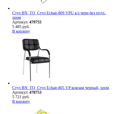
Стул BN_TQ_Стул Echair-809 VPU к/з черн,без подл.,
хром
Артикул:
479755
5 485 руб.
В корзину
Стул BN_TQ_Стул Echair-805 VP кожзам черный, хром
Артикул:
478753
5 721 руб.
В корзину