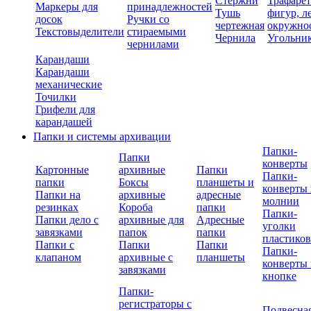
Стержни
Трафаре
Маркеры для
принадлежностей
Тушь
фигур, л
досок
Ручки со
чертежная
окружно
Текстовыделители
стираемыми
Чернила
Угольни
чернилами
Карандаши
Карандаши
механические
Точилки
Грифели для
карандашей
Папки и системы архивации
Папки-
Папки
конверты
Картонные
архивные
Папки
Папки-
папки
Боксы
планшеты и
конверты 
Папки на
архивные
адресные
молнии
резинках
Короба
папки
Папки-
Папки дело с
архивные для
Адресные
уголки
завязками
папок
папки
пластико
Папки с
Папки
Папки
Папки-
клапаном
архивные с
планшеты
конверты 
завязками
кнопке
Папки-
регистраторы с
Подвесна