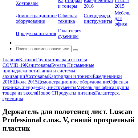
Картриджи
Ежедневники
Школа
Хозтовары
и тонеры
2016
2015
Мебель
Демонстрационное
Офисная
Спецодежда,
для
оборудование
техника
инструменты
офиса
Галантерея,
Продукты питания
сувениры
Главная
Каталог
Группа товара из экселя
COVID-19
Канцтовары
Бумага
Письменные
принадлежности
Папки и системы
архивации
Хозтовары
Картриджи и тонеры
Ежедневники
2016
Школа 2015
Демонстрационное оборудование
Офисная
техника
Спецодежда, инструменты
Мебель для офиса
Группа
товара из экселя
Новое С
Продукты питания
Галантерея,
сувениры
Держатель для полотенец лист. Luscan
Professional слож. V, синий прозрачный
пластик