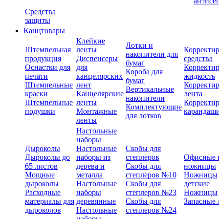
антисе
Средства
защиты
Канцтовары
Клейкие
Лотки и
Штемпельная
ленты
Корректи
накопители для
продукция
Диспенсеры
средства
бумаг
Оснастки для
для
Корректи
Короба для
печати
канцелярских
жидкость
бумаг
Штемпельные
лент
Корректи
Вертикальные
краски
Канцелярские
лента
накопители
Штемпельные
ленты
Корректи
Комплектующие
подушки
Монтажные
карандаш
для лотков
ленты
Настольные
наборы
Дыроколы
Настольные
Скобы для
Дыроколы до
наборы из
степлеров
Офисные 
65 листов
дерева и
Скобы для
ножницы
Мощные
металла
степлеров №10
Ножницы
дыроколы
Настольные
Скобы для
детские
Расходные
наборы
степлеров №23
Ножницы
материалы для
деревянные
Скобы для
Запасные 
дыроколов
Настольные
степлеров №24
наборы