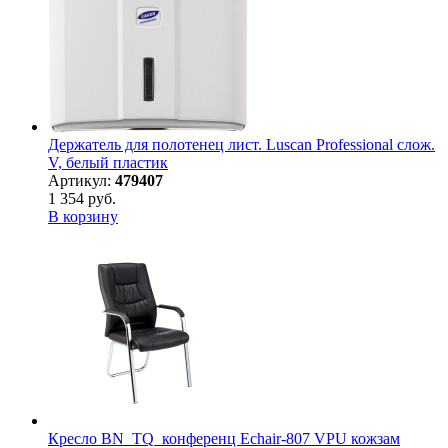
Держатель для полотенец лист. Luscan Professional слож.
V, белый пластик
Артикул:
479407
1 354 руб.
В корзину
Кресло BN_TQ_конференц Echair-807 VPU кожзам