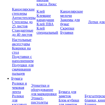
класса Люкс
Канцелярские
Клей
Канцелярские
степлеры
Клеящие
мелочи
Антистеплеры
карандаши
Зажимы для
Степлеры до
Лотки для
Клей ПВА
бумаг
25 листов
Клей
Скрепки
Стандартные
специальный
Булавки
до 40 листов
Настольные
аксессуары
Коврики на
стол
Подставки с
наполнением
Подушки для
смачивания
пальцев
Бумага
Ролики и
Этикетки и
чековая
оборудование
лента
Бумага для
для маркировки
Ролики
заметок
Бухгалтерск
Этикет-
для
Блок-кубики
бланки, кни
пистолеты
кассовых
для заметок
Бланки