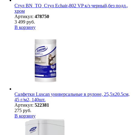
Стул BN_TQ_Стул Echair-802 VP к/з черный,без подл.,
хром
Артикул:
478750
3 499 руб.
В корзину
Салфетки Luscan универсальные в рулоне, 25,5х20.5см,
45 г/м2, 140шт.
Артикул:
522381
275 руб.
В корзину