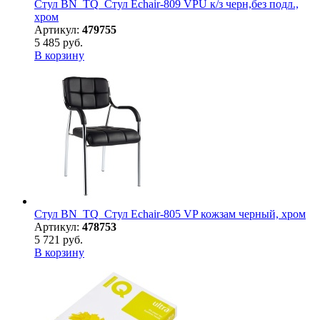
Стул BN_TQ_Стул Echair-809 VPU к/з черн,без подл.,
хром
Артикул:
479755
5 485 руб.
В корзину
Стул BN_TQ_Стул Echair-805 VP кожзам черный, хром
Артикул:
478753
5 721 руб.
В корзину