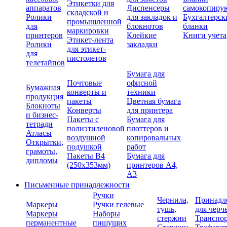
Этикетки для
аппаратов
Диспенсеры
самокопиру
складской и
Ролики
для закладок и
Бухгалтерск
промышленной
для
блокнотов
бланки
маркировки
принтеров
Клейкие
Книги учета
Этикет-лента
Ролики
закладки
для этикет-
для
пистолетов
телетайпов
Бумага для
Почтовые
офисной
Бумажная
конверты и
техники
продукция
пакеты
Цветная бумага
Блокноты
Конверты
для принтера
и бизнес-
Пакеты с
Бумага для
тетради
полиэтиленовой
плоттеров и
Атласы
воздушной
копировальных
Открытки,
подушкой
работ
грамоты,
Пакеты В4
Бумага для
дипломы
(250х353мм)
принтеров А4,
А3
Письменные принадлежности
Ручки
Чернила,
Принадл
Маркеры
Ручки гелевые
тушь,
для черч
Маркеры
Наборы
стержни
Транспо
перманентные
пишущих