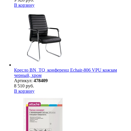
В корзину
Кресло BN_TQ_конференц Echair-806 VPU кожзам
черный, хром
Артикул:
478409
8 510 руб.
В корзину