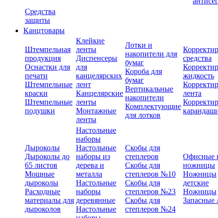
антисе
Средства
защиты
Канцтовары
Клейкие
Лотки и
Штемпельная
ленты
Корректи
накопители для
продукция
Диспенсеры
средства
бумаг
Оснастки для
для
Корректи
Короба для
печати
канцелярских
жидкость
бумаг
Штемпельные
лент
Корректи
Вертикальные
краски
Канцелярские
лента
накопители
Штемпельные
ленты
Корректи
Комплектующие
подушки
Монтажные
карандаш
для лотков
ленты
Настольные
наборы
Дыроколы
Настольные
Скобы для
Дыроколы до
наборы из
степлеров
Офисные 
65 листов
дерева и
Скобы для
ножницы
Мощные
металла
степлеров №10
Ножницы
дыроколы
Настольные
Скобы для
детские
Расходные
наборы
степлеров №23
Ножницы
материалы для
деревянные
Скобы для
Запасные 
дыроколов
Настольные
степлеров №24
наборы