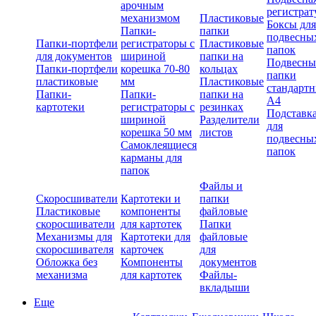
арочным
регистрат
механизмом
Пластиковые
Боксы для
Папки-
папки
подвесны
Папки-портфели
регистраторы с
Пластиковые
папок
для документов
шириной
папки на
Подвесны
Папки-портфели
корешка 70-80
кольцах
папки
пластиковые
мм
Пластиковые
стандарт
Папки-
Папки-
папки на
А4
картотеки
регистраторы с
резинках
Подставк
шириной
Разделители
для
корешка 50 мм
листов
подвесны
Самоклеящиеся
папок
карманы для
папок
Файлы и
Скоросшиватели
Картотеки и
папки
Пластиковые
компоненты
файловые
скоросшиватели
для картотек
Папки
Механизмы для
Картотеки для
файловые
скоросшивателя
карточек
для
Обложка без
Компоненты
документов
механизма
для картотек
Файлы-
вкладыши
Еще