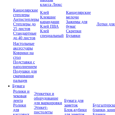
класса Люкс
Канцелярские
Клей
Канцелярские
степлеры
Клеящие
мелочи
Антистеплеры
карандаши
Зажимы для
Степлеры до
Лотки для
Клей ПВА
бумаг
25 листов
Клей
Скрепки
Стандартные
специальный
Булавки
до 40 листов
Настольные
аксессуары
Коврики на
стол
Подставки с
наполнением
Подушки для
смачивания
пальцев
Бумага
Ролики и
Этикетки и
чековая
оборудование
лента
Бумага для
для маркировки
Ролики
заметок
Бухгалтерск
Этикет-
для
Блок-кубики
бланки, кни
пистолеты
кассовых
для заметок
Бланки