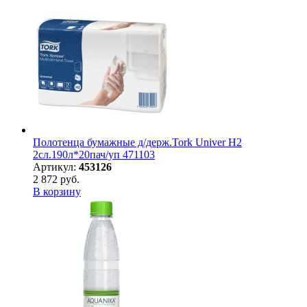
Полотенца бумажные д/держ.Tork Univer H2
2сл.190л*20пач/уп 471103
Артикул:
453126
2 872 руб.
В корзину