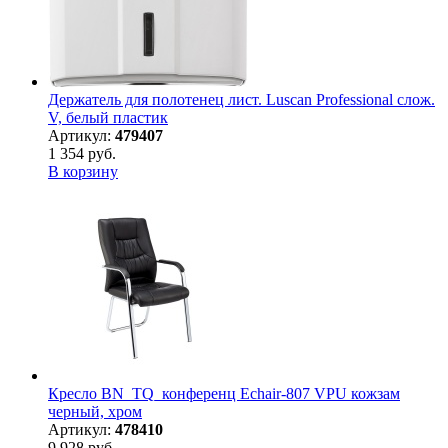
Держатель для полотенец лист. Luscan Professional слож.
V, белый пластик
Артикул:
479407
1 354 руб.
В корзину
Кресло BN_TQ_конференц Echair-807 VPU кожзам
черный, хром
Артикул:
478410
9 928 руб.