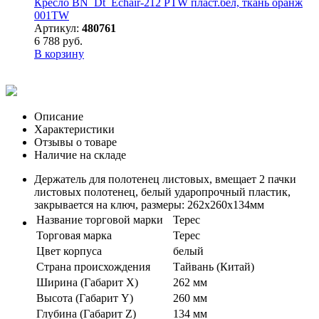
Кресло BN_Dt_Echair-212 PTW пласт.бел, ткань оранж
001TW
Артикул:
480761
6 788 руб.
В корзину
Описание
Характеристики
Отзывы о товаре
Наличие на складе
Держатель для пoлoтенец листовых, вмещает 2 пачки
листовых пoлoтенец, белый ударопрочный пластик,
закрывается на ключ, размеры: 262х260х134мм
Название торговой марки
Терес
Торговая марка
Терес
Цвет корпуса
белый
Страна происхождения
Тайвань (Китай)
Ширина (Габарит X)
262 мм
Высота (Габарит Y)
260 мм
Глубина (Габарит Z)
134 мм