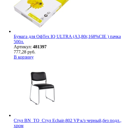
Бумага для ОфТех IQ ULTRA (А3,80г,168%CIE ) пачка
500л.
Артикул:
481397
777,28 руб.
В корзину
Стул BN_TQ_Стул Echair-802 VP к/з черный,без подл.,
хром