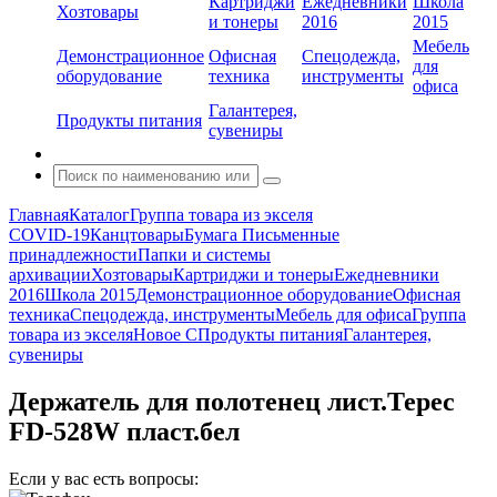
Картриджи
Ежедневники
Школа
Хозтовары
и тонеры
2016
2015
Мебель
Демонстрационное
Офисная
Спецодежда,
для
оборудование
техника
инструменты
офиса
Галантерея,
Продукты питания
сувениры
Главная
Каталог
Группа товара из экселя
COVID-19
Канцтовары
Бумага
Письменные
принадлежности
Папки и системы
архивации
Хозтовары
Картриджи и тонеры
Ежедневники
2016
Школа 2015
Демонстрационное оборудование
Офисная
техника
Спецодежда, инструменты
Мебель для офиса
Группа
товара из экселя
Новое С
Продукты питания
Галантерея,
сувениры
Держатель для полотенец лист.Терес
FD-528W пласт.бел
Если у вас есть вопросы: