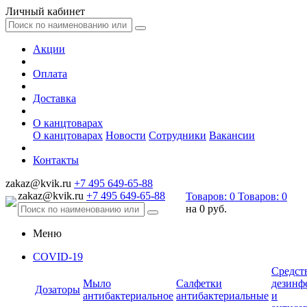
Личный кабинет
Акции
Оплата
Доставка
О канцтоварах
О канцтоварах
Новости
Сотрудники
Вакансии
Контакты
zakaz@kvik.ru
+7 495 649-65-88
zakaz@kvik.ru
+7 495 649-65-88
Товаров:
0
Товаров:
0
на
0 руб.
Меню
COVID-19
Средст
Мыло
Салфетки
дезинф
Дозаторы
антибактериальное
антибактериальные
и