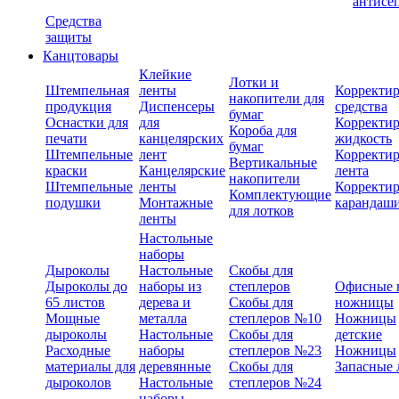
антисе
Средства
защиты
Канцтовары
Клейкие
Лотки и
Штемпельная
ленты
Корректи
накопители для
продукция
Диспенсеры
средства
бумаг
Оснастки для
для
Корректи
Короба для
печати
канцелярских
жидкость
бумаг
Штемпельные
лент
Корректи
Вертикальные
краски
Канцелярские
лента
накопители
Штемпельные
ленты
Корректи
Комплектующие
подушки
Монтажные
карандаш
для лотков
ленты
Настольные
наборы
Дыроколы
Настольные
Скобы для
Дыроколы до
наборы из
степлеров
Офисные 
65 листов
дерева и
Скобы для
ножницы
Мощные
металла
степлеров №10
Ножницы
дыроколы
Настольные
Скобы для
детские
Расходные
наборы
степлеров №23
Ножницы
материалы для
деревянные
Скобы для
Запасные 
дыроколов
Настольные
степлеров №24
наборы