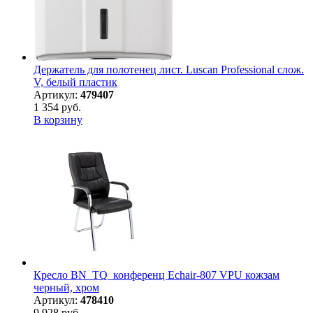
Держатель для полотенец лист. Luscan Professional слож.
V, белый пластик
Артикул:
479407
1 354 руб.
В корзину
Кресло BN_TQ_конференц Echair-807 VPU кожзам
черный, хром
Артикул:
478410
9 928 руб.