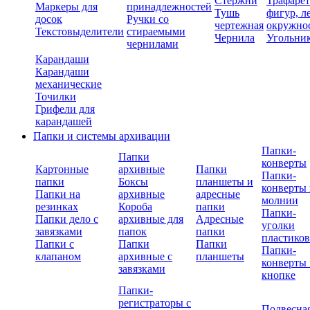
Стержни
Трафаре
Маркеры для
принадлежностей
Тушь
фигур, л
досок
Ручки со
чертежная
окружно
Текстовыделители
стираемыми
Чернила
Угольни
чернилами
Карандаши
Карандаши
механические
Точилки
Грифели для
карандашей
Папки и системы архивации
Папки-
Папки
конверты
Картонные
архивные
Папки
Папки-
папки
Боксы
планшеты и
конверты 
Папки на
архивные
адресные
молнии
резинках
Короба
папки
Папки-
Папки дело с
архивные для
Адресные
уголки
завязками
папок
папки
пластико
Папки с
Папки
Папки
Папки-
клапаном
архивные с
планшеты
конверты 
завязками
кнопке
Папки-
регистраторы с
Подвесна