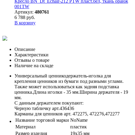
Кресло BN_Dt_Echair-212 PTW пласт.бел, ткань оранж
001TW
Артикул:
480761
6 788 руб.
В корзину
Описание
Характеристики
Отзывы о товаре
Наличие на складе
Универсальный ценникодержатель-иголка для
крепления ценников из бумаги под разными углами.
Также может использоваться как задняя подставка
ценника.Длина иголки - 35 мм.Ширина держателя - 19
мм.
С данным держателем покупают:
Черную табличку арт.436436
Карманы для ценников арт. 472275, 472276,472277
Название торговой марки
NoName
Материал
пластик
Размер изделия
19х35 мм