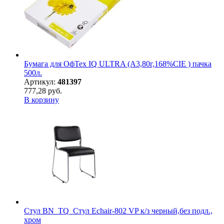
Бумага для ОфТех IQ ULTRA (А3,80г,168%CIE ) пачка
500л.
Артикул:
481397
777,28 руб.
В корзину
Стул BN_TQ_Стул Echair-802 VP к/з черный,без подл.,
хром