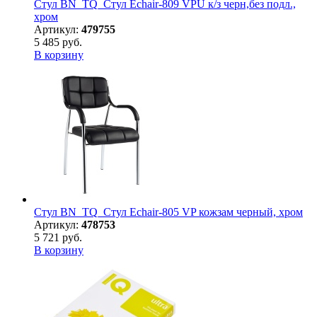
Стул BN_TQ_Стул Echair-809 VPU к/з черн,без подл.,
хром
Артикул:
479755
5 485 руб.
В корзину
Стул BN_TQ_Стул Echair-805 VP кожзам черный, хром
Артикул:
478753
5 721 руб.
В корзину