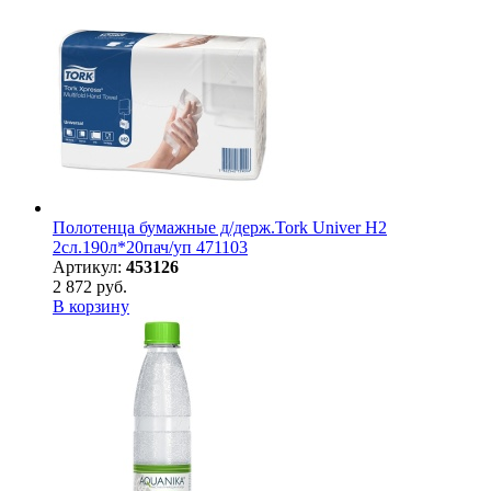
Полотенца бумажные д/держ.Tork Univer H2
2сл.190л*20пач/уп 471103
Артикул:
453126
2 872 руб.
В корзину