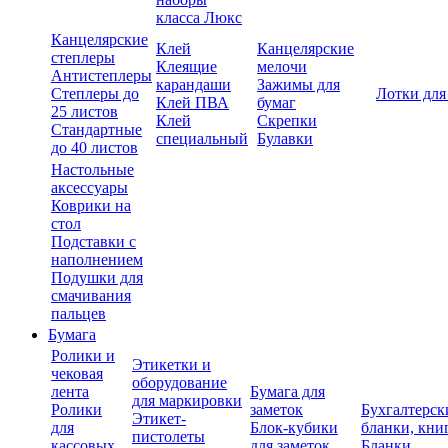
класса Люкс
Канцелярские
Клей
Канцелярские
степлеры
Клеящие
мелочи
Антистеплеры
карандаши
Зажимы для
Степлеры до
Лотки для
Клей ПВА
бумаг
25 листов
Клей
Скрепки
Стандартные
специальный
Булавки
до 40 листов
Настольные
аксессуары
Коврики на
стол
Подставки с
наполнением
Подушки для
смачивания
пальцев
Бумага
Ролики и
Этикетки и
чековая
оборудование
лента
Бумага для
для маркировки
Ролики
заметок
Бухгалтерск
Этикет-
для
Блок-кубики
бланки, кни
пистолеты
кассовых
для заметок
Бланки