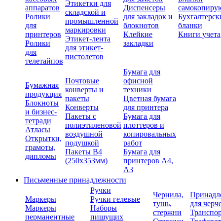
Этикетки для
аппаратов
Диспенсеры
самокопиру
складской и
Ролики
для закладок и
Бухгалтерск
промышленной
для
блокнотов
бланки
маркировки
принтеров
Клейкие
Книги учета
Этикет-лента
Ролики
закладки
для этикет-
для
пистолетов
телетайпов
Бумага для
Почтовые
офисной
Бумажная
конверты и
техники
продукция
пакеты
Цветная бумага
Блокноты
Конверты
для принтера
и бизнес-
Пакеты с
Бумага для
тетради
полиэтиленовой
плоттеров и
Атласы
воздушной
копировальных
Открытки,
подушкой
работ
грамоты,
Пакеты В4
Бумага для
дипломы
(250х353мм)
принтеров А4,
А3
Письменные принадлежности
Ручки
Чернила,
Принадл
Маркеры
Ручки гелевые
тушь,
для черч
Маркеры
Наборы
стержни
Транспо
перманентные
пишущих