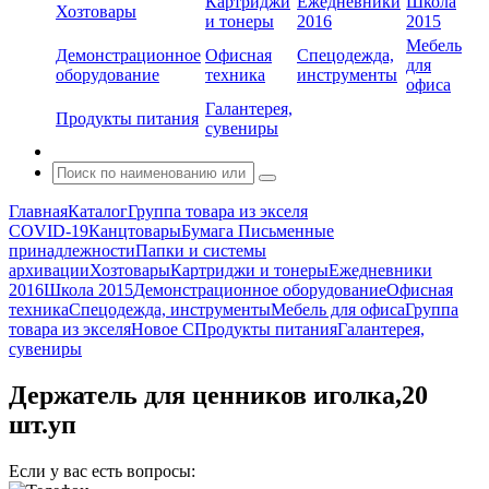
Картриджи
Ежедневники
Школа
Хозтовары
и тонеры
2016
2015
Мебель
Демонстрационное
Офисная
Спецодежда,
для
оборудование
техника
инструменты
офиса
Галантерея,
Продукты питания
сувениры
Главная
Каталог
Группа товара из экселя
COVID-19
Канцтовары
Бумага
Письменные
принадлежности
Папки и системы
архивации
Хозтовары
Картриджи и тонеры
Ежедневники
2016
Школа 2015
Демонстрационное оборудование
Офисная
техника
Спецодежда, инструменты
Мебель для офиса
Группа
товара из экселя
Новое С
Продукты питания
Галантерея,
сувениры
Держатель для ценников иголка,20
шт.уп
Если у вас есть вопросы: