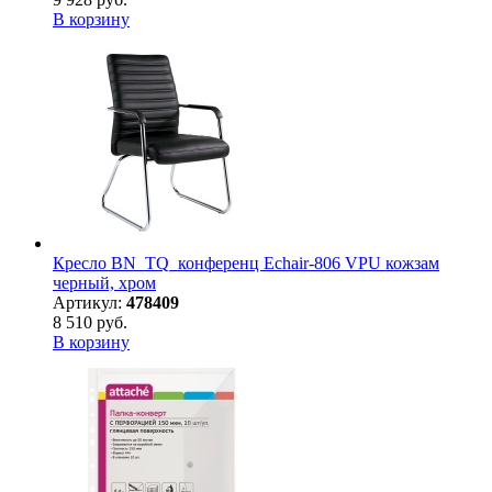
В корзину
Кресло BN_TQ_конференц Echair-806 VPU кожзам
черный, хром
Артикул:
478409
8 510 руб.
В корзину