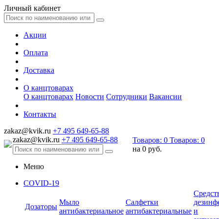
Личный кабинет
Акции
Оплата
Доставка
О канцтоварах
О канцтоварах
Новости
Сотрудники
Вакансии
Контакты
zakaz@kvik.ru
+7 495 649-65-88
zakaz@kvik.ru
+7 495 649-65-88
Товаров:
0
Товаров:
0
на
0 руб.
Меню
COVID-19
Средст
Мыло
Салфетки
дезинф
Дозаторы
антибактериальное
антибактериальные
и