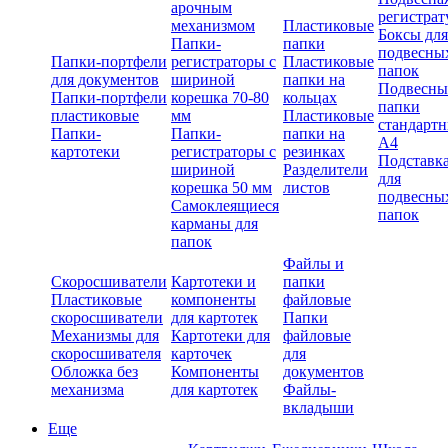
арочным
регистрат
механизмом
Пластиковые
Боксы для
Папки-
папки
подвесны
Папки-портфели
регистраторы с
Пластиковые
папок
для документов
шириной
папки на
Подвесны
Папки-портфели
корешка 70-80
кольцах
папки
пластиковые
мм
Пластиковые
стандарт
Папки-
Папки-
папки на
А4
картотеки
регистраторы с
резинках
Подставк
шириной
Разделители
для
корешка 50 мм
листов
подвесны
Самоклеящиеся
папок
карманы для
папок
Файлы и
Скоросшиватели
Картотеки и
папки
Пластиковые
компоненты
файловые
скоросшиватели
для картотек
Папки
Механизмы для
Картотеки для
файловые
скоросшивателя
карточек
для
Обложка без
Компоненты
документов
механизма
для картотек
Файлы-
вкладыши
Еще